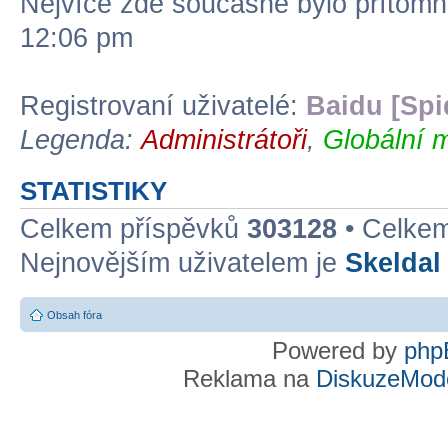
Nejvíce zde současně bylo přítom
12:06 pm
Registrovaní uživatelé:
Baidu [Spi
Legenda:
Administrátoři
,
Globální 
STATISTIKY
Celkem příspěvků
303128
• Celke
Nejnovějším uživatelem je
Skeldal
Obsah fóra
Powered by
php
Reklama na
DiskuzeMode