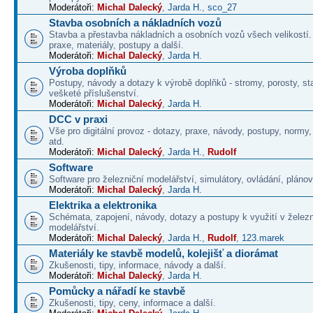
Moderátoři:
Michal Dalecký
,
Jarda H.
,
sco_27
Stavba osobních a nákladních vozů
Stavba a přestavba nákladních a osobních vozů všech velikostí
praxe, materiály, postupy a další.
Moderátoři:
Michal Dalecký
,
Jarda H.
Výroba doplňků
Postupy, návody a dotazy k výrobě doplňků - stromy, porosty, st
vešketé příslušenství.
Moderátoři:
Michal Dalecký
,
Jarda H.
DCC v praxi
Vše pro digitální provoz - dotazy, praxe, návody, postupy, normy,
atd.
Moderátoři:
Michal Dalecký
,
Jarda H.
,
Rudolf
Software
Software pro železniční modelářství, simulátory, ovládání, plánová
Moderátoři:
Michal Dalecký
,
Jarda H.
Elektrika a elektronika
Schémata, zapojení, návody, dotazy a postupy k využití v želez
modelářství.
Moderátoři:
Michal Dalecký
,
Jarda H.
,
Rudolf
,
123.marek
Materiály ke stavbě modelů, kolejišť a diorámat
Zkušenosti, tipy, informace, návody a další.
Moderátoři:
Michal Dalecký
,
Jarda H.
Pomůcky a nářadí ke stavbě
Zkušenosti, tipy, ceny, informace a další.