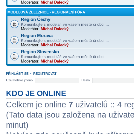
Moderátor:
Michal Dalecký
MODELOVÁ ŽELEZNICE - REGIONÁLNÍ FÓRA
Region Čechy
Komunikujte s modeláři ve vašem městě či obci....
Moderátor:
Michal Dalecký
Region Morava
Komunikujte s modeláři ve vašem městě či obci....
Moderátor:
Michal Dalecký
Region Slovensko
Komunikujte s modeláři ve vašem městě či obci....
Moderátor:
Michal Dalecký
PŘIHLÁSIT SE
•
REGISTROVAT
Uživatelské jméno:
Heslo:
KDO JE ONLINE
Celkem je online
7
uživatelů :: 4 r
(Tato data jsou založena na uživatel
minut)