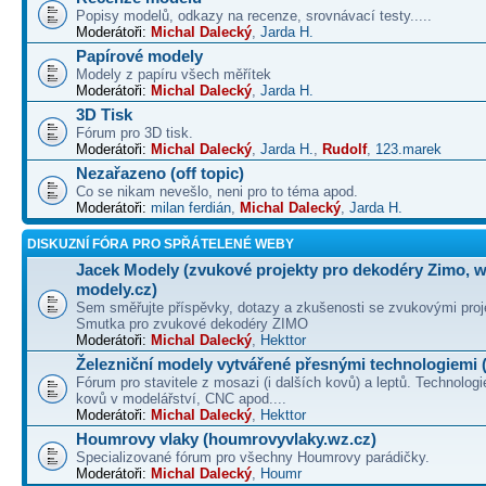
Popisy modelů, odkazy na recenze, srovnávací testy.....
Moderátoři:
Michal Dalecký
,
Jarda H.
Papírové modely
Modely z papíru všech měřítek
Moderátoři:
Michal Dalecký
,
Jarda H.
3D Tisk
Fórum pro 3D tisk.
Moderátoři:
Michal Dalecký
,
Jarda H.
,
Rudolf
,
123.marek
Nezařazeno (off topic)
Co se nikam nevešlo, neni pro to téma apod.
Moderátoři:
milan ferdián
,
Michal Dalecký
,
Jarda H.
DISKUZNÍ FÓRA PRO SPŘÁTELENÉ WEBY
Jacek Modely (zvukové projekty pro dekodéry Zimo, 
modely.cz)
Sem směřujte příspěvky, dotazy a zkušenosti se zvukovými proj
Smutka pro zvukové dekodéry ZIMO
Moderátoři:
Michal Dalecký
,
Hekttor
Železniční modely vytvářené přesnými technologiemi (
Fórum pro stavitele z mosazi (i dalších kovů) a leptů. Technologi
kovů v modelářství, CNC apod....
Moderátoři:
Michal Dalecký
,
Hekttor
Houmrovy vlaky (houmrovyvlaky.wz.cz)
Specializované fórum pro všechny Houmrovy parádičky.
Moderátoři:
Michal Dalecký
,
Houmr