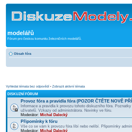
modelářů
Fórum pro českou komunitu železničních modelářů.
Obsah fóra
Vyhledat témata bez odpovědí
•
Zobrazit aktivní témata
DISKUZNÍ FÓRUM
Provoz fóra a pravidla fóra (POZOR ČTĚTE NOVĚ PŘ
Informace a pravidla k provozu tohoto diskuzního fóra. Poznatky
uživatelů. Vzkazy od administrátora. Novinky ve fóru.
Moderátor:
Michal Dalecký
Připomínky k fóru
Vše co se vám k provozu fóra líbí nebo nelíbí. Připomínky admin
Moderátor:
Michal Dalecký