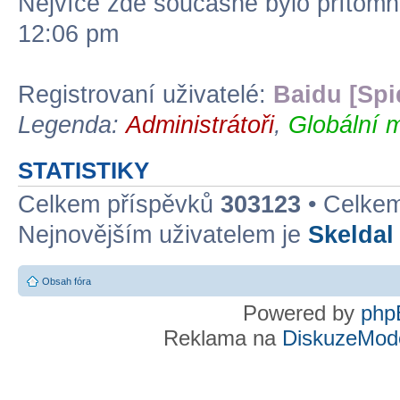
Nejvíce zde současně bylo přítom
12:06 pm
Registrovaní uživatelé:
Baidu [Spi
Legenda:
Administrátoři
,
Globální 
STATISTIKY
Celkem příspěvků
303123
• Celke
Nejnovějším uživatelem je
Skeldal
Obsah fóra
Powered by
php
Reklama na
DiskuzeMode