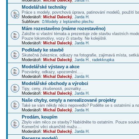
Moderátoři:
Michal Dalecký
,
Jarda H.
Modelářské techniky
Práce s modely, povrchová úprava, patinování modelů, použití b
Moderátoři:
Michal Dalecký
,
Jarda H.
Subfórum:
Modely z leptaného plechu
Mám rozestavěno (máme rozestavěno)
Založte si vlastní témata a prezentuje zde stavbu vlastních mode
Pouze lokomotivy, vozy či stavby. Ne kolejiště.
Moderátoři:
Michal Dalecký
,
Jarda H.
Podklady ke stavbě
Skutečná železnice, odkazy na fotografie, zajimavá místa, setká
Moderátoři:
Michal Dalecký
,
Jarda H.
,
radekkrupka
Modelářské výstavy a akce
Pozvánky, odkazy, upozornění.....
Moderátoři:
Michal Dalecký
,
Jarda H.
Modelářské obchody a výrobci
Tipy, ceny, zkušenosti, poznatky.....
Moderátoři:
Michal Dalecký
,
Jarda H.
Naše chyby, omyly a nerealizované projekty
Také se vám někdy něco nepovedlo? Podělte se s ostatními a na
Moderátoři:
Michal Dalecký
,
Jarda H.
Prodám, koupím
Zbylo vám něco ze stavby? Nabídněte to ostatním. Pouze soukr
Komerční věci okamžitě mažu....
Moderátoři:
Michal Dalecký
,
Jarda H.
Recenze modelů