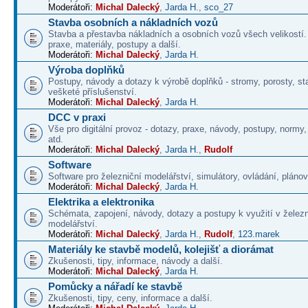
Moderátoři:
Michal Dalecký
,
Jarda H.
,
sco_27
Stavba osobních a nákladních vozů
Stavba a přestavba nákladních a osobních vozů všech velikostí
praxe, materiály, postupy a další.
Moderátoři:
Michal Dalecký
,
Jarda H.
Výroba doplňků
Postupy, návody a dotazy k výrobě doplňků - stromy, porosty, st
vešketé příslušenství.
Moderátoři:
Michal Dalecký
,
Jarda H.
DCC v praxi
Vše pro digitální provoz - dotazy, praxe, návody, postupy, normy,
atd.
Moderátoři:
Michal Dalecký
,
Jarda H.
,
Rudolf
Software
Software pro železniční modelářství, simulátory, ovládání, plánová
Moderátoři:
Michal Dalecký
,
Jarda H.
Elektrika a elektronika
Schémata, zapojení, návody, dotazy a postupy k využití v želez
modelářství.
Moderátoři:
Michal Dalecký
,
Jarda H.
,
Rudolf
,
123.marek
Materiály ke stavbě modelů, kolejišť a diorámat
Zkušenosti, tipy, informace, návody a další.
Moderátoři:
Michal Dalecký
,
Jarda H.
Pomůcky a nářadí ke stavbě
Zkušenosti, tipy, ceny, informace a další.