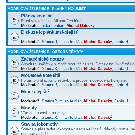
MODELOVÁ ŽELEZNICE - PLÁNKY KOLEJIŠŤ
Plánky kolejišť
Plánky kolejišť od Milana Ferdiána
Moderátoři:
milan ferdián
,
Michal Dalecký
Diskuze k plánkům kolejišť
Moderátoři:
StandaR
,
milan ferdián
,
Michal Dalecký
,
Jarda H.
MODELOVÁ ŽELEZNICE - OBECNÁ TÉMATA
Začátečnické dotazy
Absolutní začátky s modelovou železnicí. Dotazy na úplně základ
Moderátoři:
StandaR
,
milan ferdián
,
Michal Dalecký
,
Jarda H.
Modelové kolejiště
Fórum pro stavbu, přestavbu a provoz modelového kolejiště.
Moderátoři:
StandaR
,
milan ferdián
,
Michal Dalecký
,
Jarda H.
Mini kolejiště
Moderátoři:
StandaR
,
milan ferdián
,
Michal Dalecký
,
Jarda H.
Moduly
Vše co souvisí s moduly.
Moderátoři:
StandaR
,
milan ferdián
,
Michal Dalecký
Stavba lokomotiv
Stavba a přestavba lokomotiv všech velikostí. Návody, praxe, ma
postupy a další.