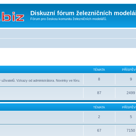
Diskuzní fórum železničních modelá
Fórum pro českou komunitu železničních modelářů.
TÉMATA
PŘÍSPĚV
8
9
 uživatelů. Vzkazy od administrátora. Novinky ve fóru.
87
2499
TÉMATA
PŘÍSPĚV
2
5
67
7150