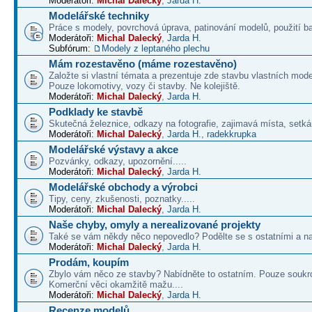
Moderátoři:
Michal Dalecký
,
Jarda H.
Modelářské techniky
Práce s modely, povrchová úprava, patinování modelů, použití b
Moderátoři:
Michal Dalecký
,
Jarda H.
Subfórum:
Modely z leptaného plechu
Mám rozestavěno (máme rozestavěno)
Založte si vlastní témata a prezentuje zde stavbu vlastních mode
Pouze lokomotivy, vozy či stavby. Ne kolejiště.
Moderátoři:
Michal Dalecký
,
Jarda H.
Podklady ke stavbě
Skutečná železnice, odkazy na fotografie, zajimavá místa, setká
Moderátoři:
Michal Dalecký
,
Jarda H.
,
radekkrupka
Modelářské výstavy a akce
Pozvánky, odkazy, upozornění.....
Moderátoři:
Michal Dalecký
,
Jarda H.
Modelářské obchody a výrobci
Tipy, ceny, zkušenosti, poznatky.....
Moderátoři:
Michal Dalecký
,
Jarda H.
Naše chyby, omyly a nerealizované projekty
Také se vám někdy něco nepovedlo? Podělte se s ostatními a na
Moderátoři:
Michal Dalecký
,
Jarda H.
Prodám, koupím
Zbylo vám něco ze stavby? Nabídněte to ostatním. Pouze soukr
Komerční věci okamžitě mažu....
Moderátoři:
Michal Dalecký
,
Jarda H.
Recenze modelů