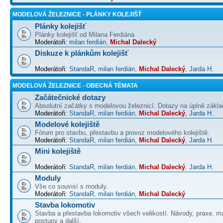
MODELOVÁ ŽELEZNICE - PLÁNKY KOLEJIŠŤ
Plánky kolejišť
Plánky kolejišť od Milana Ferdiána
Moderátoři:
milan ferdián
,
Michal Dalecký
Diskuze k plánkům kolejišť
Moderátoři:
StandaR
,
milan ferdián
,
Michal Dalecký
,
Jarda H.
MODELOVÁ ŽELEZNICE - OBECNÁ TÉMATA
Začátečnické dotazy
Absolutní začátky s modelovou železnicí. Dotazy na úplně základ
Moderátoři:
StandaR
,
milan ferdián
,
Michal Dalecký
,
Jarda H.
Modelové kolejiště
Fórum pro stavbu, přestavbu a provoz modelového kolejiště.
Moderátoři:
StandaR
,
milan ferdián
,
Michal Dalecký
,
Jarda H.
Mini kolejiště
Moderátoři:
StandaR
,
milan ferdián
,
Michal Dalecký
,
Jarda H.
Moduly
Vše co souvisí s moduly.
Moderátoři:
StandaR
,
milan ferdián
,
Michal Dalecký
Stavba lokomotiv
Stavba a přestavba lokomotiv všech velikostí. Návody, praxe, ma
postupy a další.