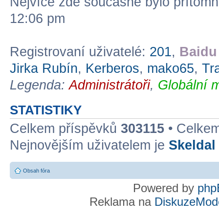
Nejvíce zde současně bylo přítom
12:06 pm
Registrovaní uživatelé:
201
,
Baidu 
Jirka Rubín
,
Kerberos
,
mako65
,
Tr
Legenda:
Administrátoři
,
Globální 
STATISTIKY
Celkem příspěvků
303115
• Celke
Nejnovějším uživatelem je
Skeldal
Obsah fóra
Powered by
php
Reklama na
DiskuzeMode