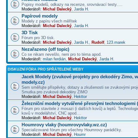
Popisy modelů, odkazy na recenze, srovnávací testy.....
Moderátoři:
Michal Dalecký
,
Jarda H.
Papírové modely
Modely z papíru všech měřítek
Moderátoři:
Michal Dalecký
,
Jarda H.
3D Tisk
Fórum pro 3D tisk.
Moderátoři:
Michal Dalecký
,
Jarda H.
,
Rudolf
,
123.marek
Nezařazeno (off topic)
Co se nikam nevešlo, neni pro to téma apod.
Moderátoři:
milan ferdián
,
Michal Dalecký
,
Jarda H.
DISKUZNÍ FÓRA PRO SPŘÁTELENÉ WEBY
Jacek Modely (zvukové projekty pro dekodéry Zimo, 
modely.cz)
Sem směřujte příspěvky, dotazy a zkušenosti se zvukovými proj
Smutka pro zvukové dekodéry ZIMO
Moderátoři:
Michal Dalecký
,
Hekttor
Železniční modely vytvářené přesnými technologiemi (
Fórum pro stavitele z mosazi (i dalších kovů) a leptů. Technologi
kovů v modelářství, CNC apod....
Moderátoři:
Michal Dalecký
,
Hekttor
Houmrovy vlaky (houmrovyvlaky.wz.cz)
Specializované fórum pro všechny Houmrovy parádičky.
Moderátoři:
Michal Dalecký
,
Houmr