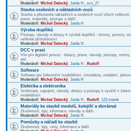
Moderátoři:
Michal Dalecký
,
Jarda H.
,
sco_27
Stavba osobních a nákladních vozů
Stavba a přestavba nákladních a osobních vozů všech velikostí
praxe, materiály, postupy a další.
Moderátoři:
Michal Dalecký
,
Jarda H.
Výroba doplňků
Postupy, návody a dotazy k výrobě doplňků - stromy, porosty, st
vešketé příslušenství.
Moderátoři:
Michal Dalecký
,
Jarda H.
DCC v praxi
Vše pro digitální provoz - dotazy, praxe, návody, postupy, normy,
atd.
Moderátoři:
Michal Dalecký
,
Jarda H.
,
Rudolf
Software
Software pro železniční modelářství, simulátory, ovládání, plánová
Moderátoři:
Michal Dalecký
,
Jarda H.
Elektrika a elektronika
Schémata, zapojení, návody, dotazy a postupy k využití v želez
modelářství.
Moderátoři:
Michal Dalecký
,
Jarda H.
,
Rudolf
,
123.marek
Materiály ke stavbě modelů, kolejišť a diorámat
Zkušenosti, tipy, informace, návody a další.
Moderátoři:
Michal Dalecký
,
Jarda H.
Pomůcky a nářadí ke stavbě
Zkušenosti, tipy, ceny, informace a další.