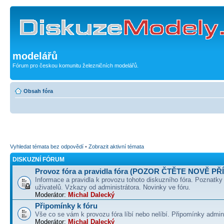
modelářů
Fórum pro českou komunitu železničních modelářů.
Obsah fóra
Vyhledat témata bez odpovědí
•
Zobrazit aktivní témata
DISKUZNÍ FÓRUM
Provoz fóra a pravidla fóra (POZOR ČTĚTE NOVĚ PŘ
Informace a pravidla k provozu tohoto diskuzního fóra. Poznatky
uživatelů. Vzkazy od administrátora. Novinky ve fóru.
Moderátor:
Michal Dalecký
Připomínky k fóru
Vše co se vám k provozu fóra líbí nebo nelíbí. Připomínky admin
Moderátor:
Michal Dalecký