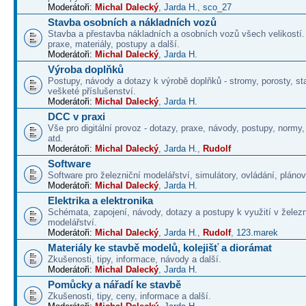
Moderátoři:
Michal Dalecký
,
Jarda H.
,
sco_27
Stavba osobních a nákladních vozů
Stavba a přestavba nákladních a osobních vozů všech velikostí
praxe, materiály, postupy a další.
Moderátoři:
Michal Dalecký
,
Jarda H.
Výroba doplňků
Postupy, návody a dotazy k výrobě doplňků - stromy, porosty, st
vešketé příslušenství.
Moderátoři:
Michal Dalecký
,
Jarda H.
DCC v praxi
Vše pro digitální provoz - dotazy, praxe, návody, postupy, normy,
atd.
Moderátoři:
Michal Dalecký
,
Jarda H.
,
Rudolf
Software
Software pro železniční modelářství, simulátory, ovládání, plánová
Moderátoři:
Michal Dalecký
,
Jarda H.
Elektrika a elektronika
Schémata, zapojení, návody, dotazy a postupy k využití v želez
modelářství.
Moderátoři:
Michal Dalecký
,
Jarda H.
,
Rudolf
,
123.marek
Materiály ke stavbě modelů, kolejišť a diorámat
Zkušenosti, tipy, informace, návody a další.
Moderátoři:
Michal Dalecký
,
Jarda H.
Pomůcky a nářadí ke stavbě
Zkušenosti, tipy, ceny, informace a další.