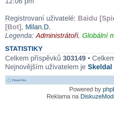
12:06 pm
Registrovaní uživatelé:
Baidu [Spi
[Bot]
,
Milan.D.
Legenda:
Administrátoři
,
Globální 
STATISTIKY
Celkem příspěvků
303149
• Celke
Nejnovějším uživatelem je
Skeldal
Obsah fóra
Powered by
php
Reklama na
DiskuzeMode