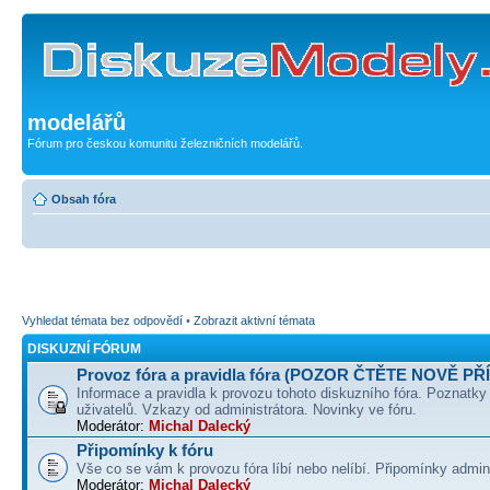
modelářů
Fórum pro českou komunitu železničních modelářů.
Obsah fóra
Vyhledat témata bez odpovědí
•
Zobrazit aktivní témata
DISKUZNÍ FÓRUM
Provoz fóra a pravidla fóra (POZOR ČTĚTE NOVĚ PŘ
Informace a pravidla k provozu tohoto diskuzního fóra. Poznatky
uživatelů. Vzkazy od administrátora. Novinky ve fóru.
Moderátor:
Michal Dalecký
Připomínky k fóru
Vše co se vám k provozu fóra líbí nebo nelíbí. Připomínky admin
Moderátor:
Michal Dalecký