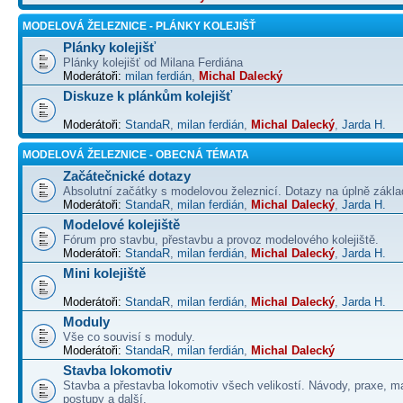
MODELOVÁ ŽELEZNICE - PLÁNKY KOLEJIŠŤ
Plánky kolejišť
Plánky kolejišť od Milana Ferdiána
Moderátoři:
milan ferdián
,
Michal Dalecký
Diskuze k plánkům kolejišť
Moderátoři:
StandaR
,
milan ferdián
,
Michal Dalecký
,
Jarda H.
MODELOVÁ ŽELEZNICE - OBECNÁ TÉMATA
Začátečnické dotazy
Absolutní začátky s modelovou železnicí. Dotazy na úplně základ
Moderátoři:
StandaR
,
milan ferdián
,
Michal Dalecký
,
Jarda H.
Modelové kolejiště
Fórum pro stavbu, přestavbu a provoz modelového kolejiště.
Moderátoři:
StandaR
,
milan ferdián
,
Michal Dalecký
,
Jarda H.
Mini kolejiště
Moderátoři:
StandaR
,
milan ferdián
,
Michal Dalecký
,
Jarda H.
Moduly
Vše co souvisí s moduly.
Moderátoři:
StandaR
,
milan ferdián
,
Michal Dalecký
Stavba lokomotiv
Stavba a přestavba lokomotiv všech velikostí. Návody, praxe, ma
postupy a další.