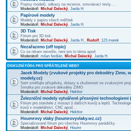
Popisy modelů, odkazy na recenze, srovnávací testy.....
Moderátoři:
Michal Dalecký
,
Jarda H.
Papírové modely
Modely z papíru všech měřítek
Moderátoři:
Michal Dalecký
,
Jarda H.
3D Tisk
Fórum pro 3D tisk.
Moderátoři:
Michal Dalecký
,
Jarda H.
,
Rudolf
,
123.marek
Nezařazeno (off topic)
Co se nikam nevešlo, neni pro to téma apod.
Moderátoři:
milan ferdián
,
Michal Dalecký
,
Jarda H.
DISKUZNÍ FÓRA PRO SPŘÁTELENÉ WEBY
Jacek Modely (zvukové projekty pro dekodéry Zimo, 
modely.cz)
Sem směřujte příspěvky, dotazy a zkušenosti se zvukovými proj
Smutka pro zvukové dekodéry ZIMO
Moderátoři:
Michal Dalecký
,
Hekttor
Železniční modely vytvářené přesnými technologiemi (
Fórum pro stavitele z mosazi (i dalších kovů) a leptů. Technologi
kovů v modelářství, CNC apod....
Moderátoři:
Michal Dalecký
,
Hekttor
Houmrovy vlaky (houmrovyvlaky.wz.cz)
Specializované fórum pro všechny Houmrovy parádičky.
Moderátoři:
Michal Dalecký
,
Houmr