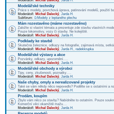
Moderátoři:
Michal Dalecký
,
Jarda H.
Modelářské techniky
Práce s modely, povrchová úprava, patinování modelů, použití b
Moderátoři:
Michal Dalecký
,
Jarda H.
Subfórum:
Modely z leptaného plechu
Mám rozestavěno (máme rozestavěno)
Založte si vlastní témata a prezentuje zde stavbu vlastních mode
Pouze lokomotivy, vozy či stavby. Ne kolejiště.
Moderátoři:
Michal Dalecký
,
Jarda H.
Podklady ke stavbě
Skutečná železnice, odkazy na fotografie, zajimavá místa, setká
Moderátoři:
Michal Dalecký
,
Jarda H.
,
radekkrupka
Modelářské výstavy a akce
Pozvánky, odkazy, upozornění.....
Moderátoři:
Michal Dalecký
,
Jarda H.
Modelářské obchody a výrobci
Tipy, ceny, zkušenosti, poznatky.....
Moderátoři:
Michal Dalecký
,
Jarda H.
Naše chyby, omyly a nerealizované projekty
Také se vám někdy něco nepovedlo? Podělte se s ostatními a na
Moderátoři:
Michal Dalecký
,
Jarda H.
Prodám, koupím
Zbylo vám něco ze stavby? Nabídněte to ostatním. Pouze soukr
Komerční věci okamžitě mažu....
Moderátoři:
Michal Dalecký
,
Jarda H.
Recenze modelů