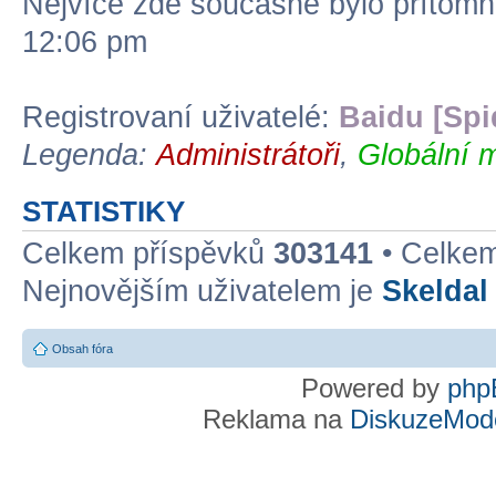
Nejvíce zde současně bylo přítom
12:06 pm
Registrovaní uživatelé:
Baidu [Spi
Legenda:
Administrátoři
,
Globální 
STATISTIKY
Celkem příspěvků
303141
• Celke
Nejnovějším uživatelem je
Skeldal
Obsah fóra
Powered by
php
Reklama na
DiskuzeMode