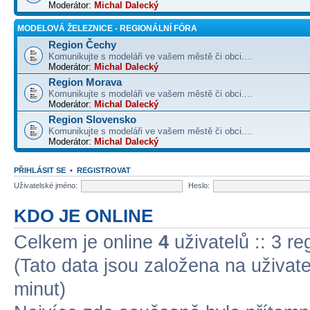
Moderátor:
Michal Dalecký
MODELOVÁ ŽELEZNICE - REGIONÁLNÍ FÓRA
Region Čechy
Komunikujte s modeláři ve vašem městě či obci....
Moderátor:
Michal Dalecký
Region Morava
Komunikujte s modeláři ve vašem městě či obci....
Moderátor:
Michal Dalecký
Region Slovensko
Komunikujte s modeláři ve vašem městě či obci....
Moderátor:
Michal Dalecký
PŘIHLÁSIT SE
•
REGISTROVAT
Uživatelské jméno:
Heslo:
KDO JE ONLINE
Celkem je online
4
uživatelů :: 3 r
(Tato data jsou založena na uživatel
minut)