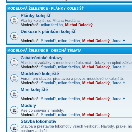
MODELOVÁ ŽELEZNICE - PLÁNKY KOLEJIŠŤ
Plánky kolejišť
Plánky kolejišť od Milana Ferdiána
Moderátoři:
milan ferdián
,
Michal Dalecký
Diskuze k plánkům kolejišť
Moderátoři:
StandaR
,
milan ferdián
,
Michal Dalecký
,
Jarda H.
MODELOVÁ ŽELEZNICE - OBECNÁ TÉMATA
Začátečnické dotazy
Absolutní začátky s modelovou železnicí. Dotazy na úplně základ
Moderátoři:
StandaR
,
milan ferdián
,
Michal Dalecký
,
Jarda H.
Modelové kolejiště
Fórum pro stavbu, přestavbu a provoz modelového kolejiště.
Moderátoři:
StandaR
,
milan ferdián
,
Michal Dalecký
,
Jarda H.
Mini kolejiště
Moderátoři:
StandaR
,
milan ferdián
,
Michal Dalecký
,
Jarda H.
Moduly
Vše co souvisí s moduly.
Moderátoři:
StandaR
,
milan ferdián
,
Michal Dalecký
Stavba lokomotiv
Stavba a přestavba lokomotiv všech velikostí. Návody, praxe, ma
postupy a další.