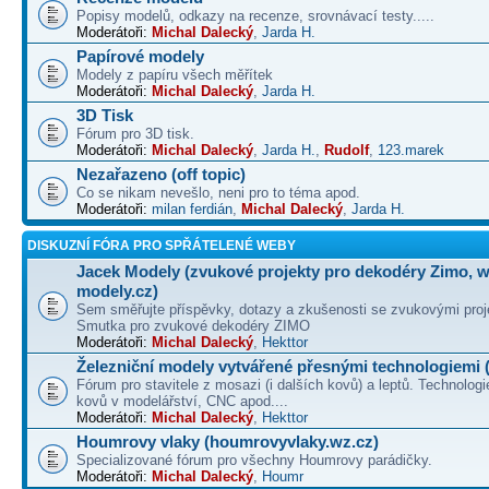
Popisy modelů, odkazy na recenze, srovnávací testy.....
Moderátoři:
Michal Dalecký
,
Jarda H.
Papírové modely
Modely z papíru všech měřítek
Moderátoři:
Michal Dalecký
,
Jarda H.
3D Tisk
Fórum pro 3D tisk.
Moderátoři:
Michal Dalecký
,
Jarda H.
,
Rudolf
,
123.marek
Nezařazeno (off topic)
Co se nikam nevešlo, neni pro to téma apod.
Moderátoři:
milan ferdián
,
Michal Dalecký
,
Jarda H.
DISKUZNÍ FÓRA PRO SPŘÁTELENÉ WEBY
Jacek Modely (zvukové projekty pro dekodéry Zimo, 
modely.cz)
Sem směřujte příspěvky, dotazy a zkušenosti se zvukovými proj
Smutka pro zvukové dekodéry ZIMO
Moderátoři:
Michal Dalecký
,
Hekttor
Železniční modely vytvářené přesnými technologiemi (
Fórum pro stavitele z mosazi (i dalších kovů) a leptů. Technologi
kovů v modelářství, CNC apod....
Moderátoři:
Michal Dalecký
,
Hekttor
Houmrovy vlaky (houmrovyvlaky.wz.cz)
Specializované fórum pro všechny Houmrovy parádičky.
Moderátoři:
Michal Dalecký
,
Houmr