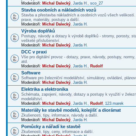
Moderátoři:
Michal Dalecký
,
Jarda H.
,
sco_27
Stavba osobních a nákladních vozů
Stavba a přestavba nákladních a osobních vozů všech velikostí
praxe, materiály, postupy a další.
Moderátoři:
Michal Dalecký
,
Jarda H.
Výroba doplňků
Postupy, návody a dotazy k výrobě doplňků - stromy, porosty, st
vešketé příslušenství.
Moderátoři:
Michal Dalecký
,
Jarda H.
DCC v praxi
Vše pro digitální provoz - dotazy, praxe, návody, postupy, normy,
atd.
Moderátoři:
Michal Dalecký
,
Jarda H.
,
Rudolf
Software
Software pro železniční modelářství, simulátory, ovládání, plánová
Moderátoři:
Michal Dalecký
,
Jarda H.
Elektrika a elektronika
Schémata, zapojení, návody, dotazy a postupy k využití v želez
modelářství.
Moderátoři:
Michal Dalecký
,
Jarda H.
,
Rudolf
,
123.marek
Materiály ke stavbě modelů, kolejišť a diorámat
Zkušenosti, tipy, informace, návody a další.
Moderátoři:
Michal Dalecký
,
Jarda H.
Pomůcky a nářadí ke stavbě
Zkušenosti, tipy, ceny, informace a další.