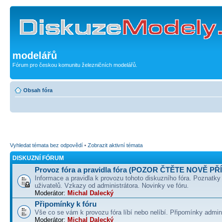
modelářů
Fórum pro českou komunitu železničních modelářů.
Obsah fóra
Vyhledat témata bez odpovědí
•
Zobrazit aktivní témata
DISKUZNÍ FÓRUM
Provoz fóra a pravidla fóra (POZOR ČTĚTE NOVĚ PŘ
Informace a pravidla k provozu tohoto diskuzního fóra. Poznatky
uživatelů. Vzkazy od administrátora. Novinky ve fóru.
Moderátor:
Michal Dalecký
Připomínky k fóru
Vše co se vám k provozu fóra líbí nebo nelíbí. Připomínky admin
Moderátor:
Michal Dalecký