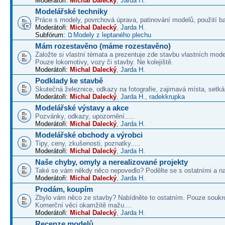
Moderátoři:
Michal Dalecký
,
Jarda H.
Modelářské techniky
Práce s modely, povrchová úprava, patinování modelů, použití b
Moderátoři:
Michal Dalecký
,
Jarda H.
Subfórum:
Modely z leptaného plechu
Mám rozestavěno (máme rozestavěno)
Založte si vlastní témata a prezentuje zde stavbu vlastních mode
Pouze lokomotivy, vozy či stavby. Ne kolejiště.
Moderátoři:
Michal Dalecký
,
Jarda H.
Podklady ke stavbě
Skutečná železnice, odkazy na fotografie, zajimavá místa, setká
Moderátoři:
Michal Dalecký
,
Jarda H.
,
radekkrupka
Modelářské výstavy a akce
Pozvánky, odkazy, upozornění.....
Moderátoři:
Michal Dalecký
,
Jarda H.
Modelářské obchody a výrobci
Tipy, ceny, zkušenosti, poznatky.....
Moderátoři:
Michal Dalecký
,
Jarda H.
Naše chyby, omyly a nerealizované projekty
Také se vám někdy něco nepovedlo? Podělte se s ostatními a na
Moderátoři:
Michal Dalecký
,
Jarda H.
Prodám, koupím
Zbylo vám něco ze stavby? Nabídněte to ostatním. Pouze soukr
Komerční věci okamžitě mažu....
Moderátoři:
Michal Dalecký
,
Jarda H.
Recenze modelů