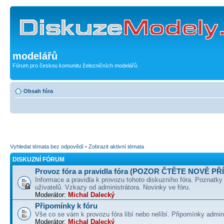
modelářů
Fórum pro českou komunitu železničních modelářů.
Obsah fóra
Vyhledat témata bez odpovědí
•
Zobrazit aktivní témata
DISKUZNÍ FÓRUM
Provoz fóra a pravidla fóra (POZOR ČTĚTE NOVĚ PŘ
Informace a pravidla k provozu tohoto diskuzního fóra. Poznatky
uživatelů. Vzkazy od administrátora. Novinky ve fóru.
Moderátor:
Michal Dalecký
Připomínky k fóru
Vše co se vám k provozu fóra líbí nebo nelíbí. Připomínky admin
Moderátor:
Michal Dalecký