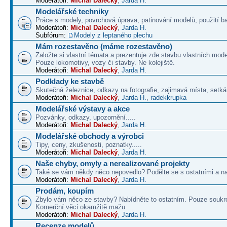
Moderátoři:
Michal Dalecký
,
Jarda H.
Modelářské techniky
Práce s modely, povrchová úprava, patinování modelů, použití b
Moderátoři:
Michal Dalecký
,
Jarda H.
Subfórum:
Modely z leptaného plechu
Mám rozestavěno (máme rozestavěno)
Založte si vlastní témata a prezentuje zde stavbu vlastních mode
Pouze lokomotivy, vozy či stavby. Ne kolejiště.
Moderátoři:
Michal Dalecký
,
Jarda H.
Podklady ke stavbě
Skutečná železnice, odkazy na fotografie, zajimavá místa, setká
Moderátoři:
Michal Dalecký
,
Jarda H.
,
radekkrupka
Modelářské výstavy a akce
Pozvánky, odkazy, upozornění.....
Moderátoři:
Michal Dalecký
,
Jarda H.
Modelářské obchody a výrobci
Tipy, ceny, zkušenosti, poznatky.....
Moderátoři:
Michal Dalecký
,
Jarda H.
Naše chyby, omyly a nerealizované projekty
Také se vám někdy něco nepovedlo? Podělte se s ostatními a na
Moderátoři:
Michal Dalecký
,
Jarda H.
Prodám, koupím
Zbylo vám něco ze stavby? Nabídněte to ostatním. Pouze soukr
Komerční věci okamžitě mažu....
Moderátoři:
Michal Dalecký
,
Jarda H.
Recenze modelů