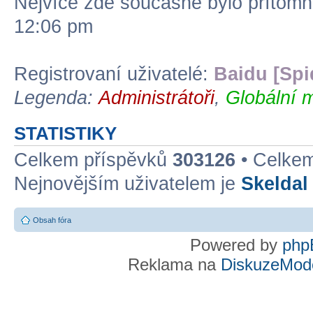
Nejvíce zde současně bylo přítom
12:06 pm
Registrovaní uživatelé:
Baidu [Spi
Legenda:
Administrátoři
,
Globální 
STATISTIKY
Celkem příspěvků
303126
• Celke
Nejnovějším uživatelem je
Skeldal
Obsah fóra
Powered by
php
Reklama na
DiskuzeMode