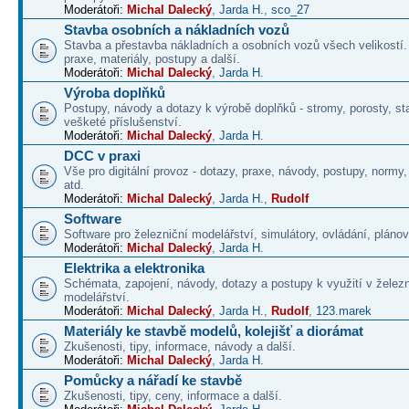
Moderátoři:
Michal Dalecký
,
Jarda H.
,
sco_27
Stavba osobních a nákladních vozů
Stavba a přestavba nákladních a osobních vozů všech velikostí
praxe, materiály, postupy a další.
Moderátoři:
Michal Dalecký
,
Jarda H.
Výroba doplňků
Postupy, návody a dotazy k výrobě doplňků - stromy, porosty, st
vešketé příslušenství.
Moderátoři:
Michal Dalecký
,
Jarda H.
DCC v praxi
Vše pro digitální provoz - dotazy, praxe, návody, postupy, normy,
atd.
Moderátoři:
Michal Dalecký
,
Jarda H.
,
Rudolf
Software
Software pro železniční modelářství, simulátory, ovládání, plánová
Moderátoři:
Michal Dalecký
,
Jarda H.
Elektrika a elektronika
Schémata, zapojení, návody, dotazy a postupy k využití v želez
modelářství.
Moderátoři:
Michal Dalecký
,
Jarda H.
,
Rudolf
,
123.marek
Materiály ke stavbě modelů, kolejišť a diorámat
Zkušenosti, tipy, informace, návody a další.
Moderátoři:
Michal Dalecký
,
Jarda H.
Pomůcky a nářadí ke stavbě
Zkušenosti, tipy, ceny, informace a další.