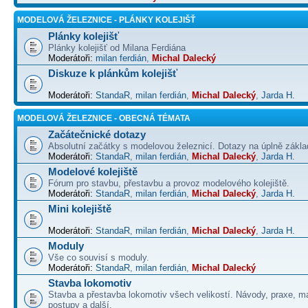
MODELOVÁ ŽELEZNICE - PLÁNKY KOLEJIŠŤ
Plánky kolejišť
Plánky kolejišť od Milana Ferdiána
Moderátoři:
milan ferdián
,
Michal Dalecký
Diskuze k plánkům kolejišť
Moderátoři:
StandaR
,
milan ferdián
,
Michal Dalecký
,
Jarda H.
MODELOVÁ ŽELEZNICE - OBECNÁ TÉMATA
Začátečnické dotazy
Absolutní začátky s modelovou železnicí. Dotazy na úplně základ
Moderátoři:
StandaR
,
milan ferdián
,
Michal Dalecký
,
Jarda H.
Modelové kolejiště
Fórum pro stavbu, přestavbu a provoz modelového kolejiště.
Moderátoři:
StandaR
,
milan ferdián
,
Michal Dalecký
,
Jarda H.
Mini kolejiště
Moderátoři:
StandaR
,
milan ferdián
,
Michal Dalecký
,
Jarda H.
Moduly
Vše co souvisí s moduly.
Moderátoři:
StandaR
,
milan ferdián
,
Michal Dalecký
Stavba lokomotiv
Stavba a přestavba lokomotiv všech velikostí. Návody, praxe, ma
postupy a další.