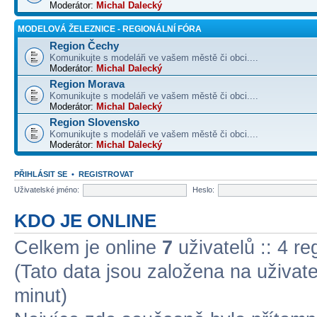
Moderátor:
Michal Dalecký
MODELOVÁ ŽELEZNICE - REGIONÁLNÍ FÓRA
Region Čechy
Komunikujte s modeláři ve vašem městě či obci....
Moderátor:
Michal Dalecký
Region Morava
Komunikujte s modeláři ve vašem městě či obci....
Moderátor:
Michal Dalecký
Region Slovensko
Komunikujte s modeláři ve vašem městě či obci....
Moderátor:
Michal Dalecký
PŘIHLÁSIT SE
•
REGISTROVAT
Uživatelské jméno:
Heslo:
KDO JE ONLINE
Celkem je online
7
uživatelů :: 4 r
(Tato data jsou založena na uživatel
minut)