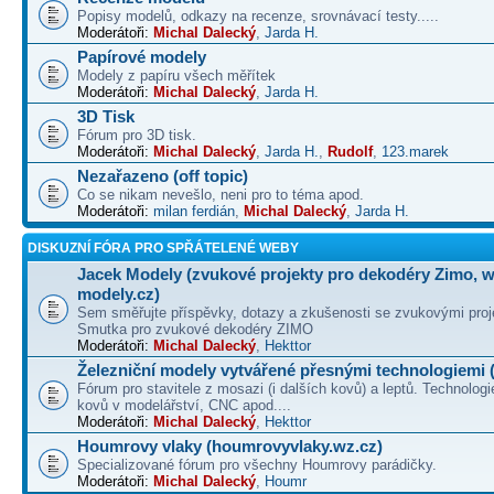
Popisy modelů, odkazy na recenze, srovnávací testy.....
Moderátoři:
Michal Dalecký
,
Jarda H.
Papírové modely
Modely z papíru všech měřítek
Moderátoři:
Michal Dalecký
,
Jarda H.
3D Tisk
Fórum pro 3D tisk.
Moderátoři:
Michal Dalecký
,
Jarda H.
,
Rudolf
,
123.marek
Nezařazeno (off topic)
Co se nikam nevešlo, neni pro to téma apod.
Moderátoři:
milan ferdián
,
Michal Dalecký
,
Jarda H.
DISKUZNÍ FÓRA PRO SPŘÁTELENÉ WEBY
Jacek Modely (zvukové projekty pro dekodéry Zimo, 
modely.cz)
Sem směřujte příspěvky, dotazy a zkušenosti se zvukovými proj
Smutka pro zvukové dekodéry ZIMO
Moderátoři:
Michal Dalecký
,
Hekttor
Železniční modely vytvářené přesnými technologiemi (
Fórum pro stavitele z mosazi (i dalších kovů) a leptů. Technologi
kovů v modelářství, CNC apod....
Moderátoři:
Michal Dalecký
,
Hekttor
Houmrovy vlaky (houmrovyvlaky.wz.cz)
Specializované fórum pro všechny Houmrovy parádičky.
Moderátoři:
Michal Dalecký
,
Houmr