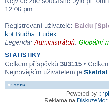
Nejvíce zde současně bylo přítom
12:06 pm
Registrovaní uživatelé:
Baidu [Spi
kpt.Budha
,
Luděk
Legenda:
Administrátoři
,
Globální 
STATISTIKY
Celkem příspěvků
303115
• Celke
Nejnovějším uživatelem je
Skeldal
Obsah fóra
Powered by
php
Reklama na
DiskuzeMode