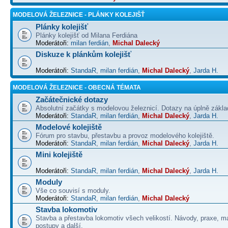
MODELOVÁ ŽELEZNICE - PLÁNKY KOLEJIŠŤ
Plánky kolejišť
Plánky kolejišť od Milana Ferdiána
Moderátoři:
milan ferdián
,
Michal Dalecký
Diskuze k plánkům kolejišť
Moderátoři:
StandaR
,
milan ferdián
,
Michal Dalecký
,
Jarda H.
MODELOVÁ ŽELEZNICE - OBECNÁ TÉMATA
Začátečnické dotazy
Absolutní začátky s modelovou železnicí. Dotazy na úplně základ
Moderátoři:
StandaR
,
milan ferdián
,
Michal Dalecký
,
Jarda H.
Modelové kolejiště
Fórum pro stavbu, přestavbu a provoz modelového kolejiště.
Moderátoři:
StandaR
,
milan ferdián
,
Michal Dalecký
,
Jarda H.
Mini kolejiště
Moderátoři:
StandaR
,
milan ferdián
,
Michal Dalecký
,
Jarda H.
Moduly
Vše co souvisí s moduly.
Moderátoři:
StandaR
,
milan ferdián
,
Michal Dalecký
Stavba lokomotiv
Stavba a přestavba lokomotiv všech velikostí. Návody, praxe, ma
postupy a další.