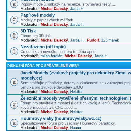
Popisy modelů, odkazy na recenze, srovnávací testy.....
Moderátoři:
Michal Dalecký
,
Jarda H.
Papírové modely
Modely z papíru všech měřítek
Moderátoři:
Michal Dalecký
,
Jarda H.
3D Tisk
Fórum pro 3D tisk.
Moderátoři:
Michal Dalecký
,
Jarda H.
,
Rudolf
,
123.marek
Nezařazeno (off topic)
Co se nikam nevešlo, neni pro to téma apod.
Moderátoři:
milan ferdián
,
Michal Dalecký
,
Jarda H.
DISKUZNÍ FÓRA PRO SPŘÁTELENÉ WEBY
Jacek Modely (zvukové projekty pro dekodéry Zimo, 
modely.cz)
Sem směřujte příspěvky, dotazy a zkušenosti se zvukovými proj
Smutka pro zvukové dekodéry ZIMO
Moderátoři:
Michal Dalecký
,
Hekttor
Železniční modely vytvářené přesnými technologiemi (
Fórum pro stavitele z mosazi (i dalších kovů) a leptů. Technologi
kovů v modelářství, CNC apod....
Moderátoři:
Michal Dalecký
,
Hekttor
Houmrovy vlaky (houmrovyvlaky.wz.cz)
Specializované fórum pro všechny Houmrovy parádičky.
Moderátoři:
Michal Dalecký
,
Houmr