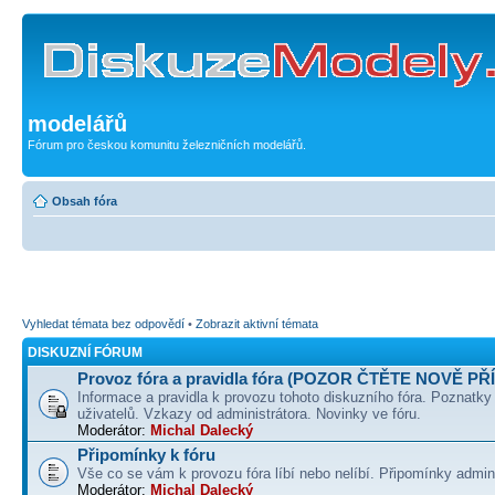
modelářů
Fórum pro českou komunitu železničních modelářů.
Obsah fóra
Vyhledat témata bez odpovědí
•
Zobrazit aktivní témata
DISKUZNÍ FÓRUM
Provoz fóra a pravidla fóra (POZOR ČTĚTE NOVĚ PŘ
Informace a pravidla k provozu tohoto diskuzního fóra. Poznatky
uživatelů. Vzkazy od administrátora. Novinky ve fóru.
Moderátor:
Michal Dalecký
Připomínky k fóru
Vše co se vám k provozu fóra líbí nebo nelíbí. Připomínky admin
Moderátor:
Michal Dalecký