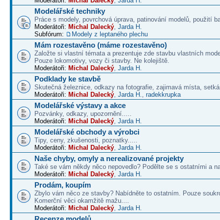
Moderátoři:
Michal Dalecký
,
Jarda H.
Modelářské techniky
Práce s modely, povrchová úprava, patinování modelů, použití b
Moderátoři:
Michal Dalecký
,
Jarda H.
Subfórum:
Modely z leptaného plechu
Mám rozestavěno (máme rozestavěno)
Založte si vlastní témata a prezentuje zde stavbu vlastních mode
Pouze lokomotivy, vozy či stavby. Ne kolejiště.
Moderátoři:
Michal Dalecký
,
Jarda H.
Podklady ke stavbě
Skutečná železnice, odkazy na fotografie, zajimavá místa, setká
Moderátoři:
Michal Dalecký
,
Jarda H.
,
radekkrupka
Modelářské výstavy a akce
Pozvánky, odkazy, upozornění.....
Moderátoři:
Michal Dalecký
,
Jarda H.
Modelářské obchody a výrobci
Tipy, ceny, zkušenosti, poznatky.....
Moderátoři:
Michal Dalecký
,
Jarda H.
Naše chyby, omyly a nerealizované projekty
Také se vám někdy něco nepovedlo? Podělte se s ostatními a na
Moderátoři:
Michal Dalecký
,
Jarda H.
Prodám, koupím
Zbylo vám něco ze stavby? Nabídněte to ostatním. Pouze soukr
Komerční věci okamžitě mažu....
Moderátoři:
Michal Dalecký
,
Jarda H.
Recenze modelů