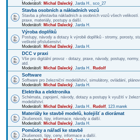
Moderátoři:
Michal Dalecký
,
Jarda H.
,
sco_27
Stavba osobních a nákladních vozů
Stavba a přestavba nákladních a osobních vozů všech velikostí
praxe, materiály, postupy a další.
Moderátoři:
Michal Dalecký
,
Jarda H.
Výroba doplňků
Postupy, návody a dotazy k výrobě doplňků - stromy, porosty, st
vešketé příslušenství.
Moderátoři:
Michal Dalecký
,
Jarda H.
DCC v praxi
Vše pro digitální provoz - dotazy, praxe, návody, postupy, normy,
atd.
Moderátoři:
Michal Dalecký
,
Jarda H.
,
Rudolf
Software
Software pro železniční modelářství, simulátory, ovládání, plánová
Moderátoři:
Michal Dalecký
,
Jarda H.
Elektrika a elektronika
Schémata, zapojení, návody, dotazy a postupy k využití v želez
modelářství.
Moderátoři:
Michal Dalecký
,
Jarda H.
,
Rudolf
,
123.marek
Materiály ke stavbě modelů, kolejišť a diorámat
Zkušenosti, tipy, informace, návody a další.
Moderátoři:
Michal Dalecký
,
Jarda H.
Pomůcky a nářadí ke stavbě
Zkušenosti, tipy, ceny, informace a další.