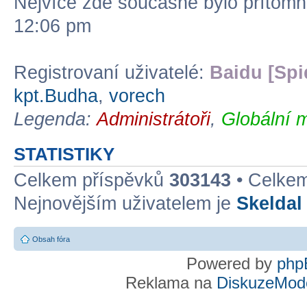
Nejvíce zde současně bylo přítom
12:06 pm
Registrovaní uživatelé:
Baidu [Spi
kpt.Budha
,
vorech
Legenda:
Administrátoři
,
Globální 
STATISTIKY
Celkem příspěvků
303143
• Celke
Nejnovějším uživatelem je
Skeldal
Obsah fóra
Powered by
php
Reklama na
DiskuzeMode