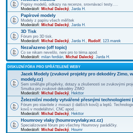
Popisy modelů, odkazy na recenze, srovnávací testy.....
Moderátoři:
Michal Dalecký
,
Jarda H.
Papírové modely
Modely z papíru všech měřítek
Moderátoři:
Michal Dalecký
,
Jarda H.
3D Tisk
Fórum pro 3D tisk.
Moderátoři:
Michal Dalecký
,
Jarda H.
,
Rudolf
,
123.marek
Nezařazeno (off topic)
Co se nikam nevešlo, neni pro to téma apod.
Moderátoři:
milan ferdián
,
Michal Dalecký
,
Jarda H.
DISKUZNÍ FÓRA PRO SPŘÁTELENÉ WEBY
Jacek Modely (zvukové projekty pro dekodéry Zimo, 
modely.cz)
Sem směřujte příspěvky, dotazy a zkušenosti se zvukovými proj
Smutka pro zvukové dekodéry ZIMO
Moderátoři:
Michal Dalecký
,
Hekttor
Železniční modely vytvářené přesnými technologiemi (
Fórum pro stavitele z mosazi (i dalších kovů) a leptů. Technologi
kovů v modelářství, CNC apod....
Moderátoři:
Michal Dalecký
,
Hekttor
Houmrovy vlaky (houmrovyvlaky.wz.cz)
Specializované fórum pro všechny Houmrovy parádičky.
Moderátoři:
Michal Dalecký
,
Houmr