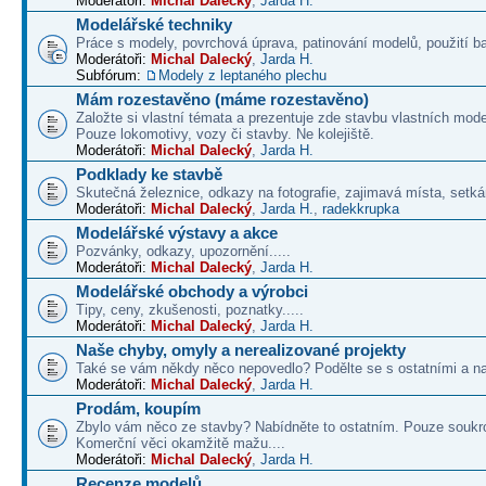
Moderátoři:
Michal Dalecký
,
Jarda H.
Modelářské techniky
Práce s modely, povrchová úprava, patinování modelů, použití b
Moderátoři:
Michal Dalecký
,
Jarda H.
Subfórum:
Modely z leptaného plechu
Mám rozestavěno (máme rozestavěno)
Založte si vlastní témata a prezentuje zde stavbu vlastních mode
Pouze lokomotivy, vozy či stavby. Ne kolejiště.
Moderátoři:
Michal Dalecký
,
Jarda H.
Podklady ke stavbě
Skutečná železnice, odkazy na fotografie, zajimavá místa, setká
Moderátoři:
Michal Dalecký
,
Jarda H.
,
radekkrupka
Modelářské výstavy a akce
Pozvánky, odkazy, upozornění.....
Moderátoři:
Michal Dalecký
,
Jarda H.
Modelářské obchody a výrobci
Tipy, ceny, zkušenosti, poznatky.....
Moderátoři:
Michal Dalecký
,
Jarda H.
Naše chyby, omyly a nerealizované projekty
Také se vám někdy něco nepovedlo? Podělte se s ostatními a na
Moderátoři:
Michal Dalecký
,
Jarda H.
Prodám, koupím
Zbylo vám něco ze stavby? Nabídněte to ostatním. Pouze soukr
Komerční věci okamžitě mažu....
Moderátoři:
Michal Dalecký
,
Jarda H.
Recenze modelů