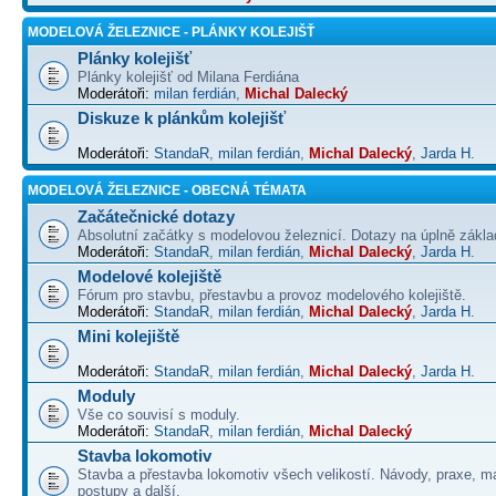
MODELOVÁ ŽELEZNICE - PLÁNKY KOLEJIŠŤ
Plánky kolejišť
Plánky kolejišť od Milana Ferdiána
Moderátoři:
milan ferdián
,
Michal Dalecký
Diskuze k plánkům kolejišť
Moderátoři:
StandaR
,
milan ferdián
,
Michal Dalecký
,
Jarda H.
MODELOVÁ ŽELEZNICE - OBECNÁ TÉMATA
Začátečnické dotazy
Absolutní začátky s modelovou železnicí. Dotazy na úplně základ
Moderátoři:
StandaR
,
milan ferdián
,
Michal Dalecký
,
Jarda H.
Modelové kolejiště
Fórum pro stavbu, přestavbu a provoz modelového kolejiště.
Moderátoři:
StandaR
,
milan ferdián
,
Michal Dalecký
,
Jarda H.
Mini kolejiště
Moderátoři:
StandaR
,
milan ferdián
,
Michal Dalecký
,
Jarda H.
Moduly
Vše co souvisí s moduly.
Moderátoři:
StandaR
,
milan ferdián
,
Michal Dalecký
Stavba lokomotiv
Stavba a přestavba lokomotiv všech velikostí. Návody, praxe, ma
postupy a další.