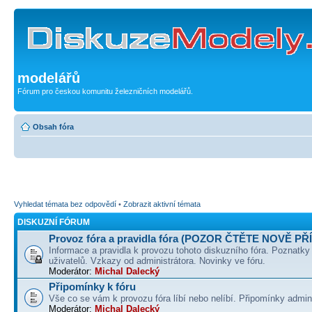
modelářů
Fórum pro českou komunitu železničních modelářů.
Obsah fóra
Vyhledat témata bez odpovědí
•
Zobrazit aktivní témata
DISKUZNÍ FÓRUM
Provoz fóra a pravidla fóra (POZOR ČTĚTE NOVĚ PŘ
Informace a pravidla k provozu tohoto diskuzního fóra. Poznatky
uživatelů. Vzkazy od administrátora. Novinky ve fóru.
Moderátor:
Michal Dalecký
Připomínky k fóru
Vše co se vám k provozu fóra líbí nebo nelíbí. Připomínky admin
Moderátor:
Michal Dalecký