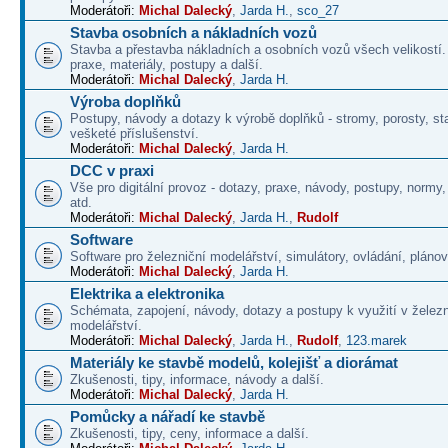
Moderátoři:
Michal Dalecký
,
Jarda H.
,
sco_27
Stavba osobních a nákladních vozů
Stavba a přestavba nákladních a osobních vozů všech velikostí
praxe, materiály, postupy a další.
Moderátoři:
Michal Dalecký
,
Jarda H.
Výroba doplňků
Postupy, návody a dotazy k výrobě doplňků - stromy, porosty, st
vešketé příslušenství.
Moderátoři:
Michal Dalecký
,
Jarda H.
DCC v praxi
Vše pro digitální provoz - dotazy, praxe, návody, postupy, normy,
atd.
Moderátoři:
Michal Dalecký
,
Jarda H.
,
Rudolf
Software
Software pro železniční modelářství, simulátory, ovládání, plánová
Moderátoři:
Michal Dalecký
,
Jarda H.
Elektrika a elektronika
Schémata, zapojení, návody, dotazy a postupy k využití v želez
modelářství.
Moderátoři:
Michal Dalecký
,
Jarda H.
,
Rudolf
,
123.marek
Materiály ke stavbě modelů, kolejišť a diorámat
Zkušenosti, tipy, informace, návody a další.
Moderátoři:
Michal Dalecký
,
Jarda H.
Pomůcky a nářadí ke stavbě
Zkušenosti, tipy, ceny, informace a další.