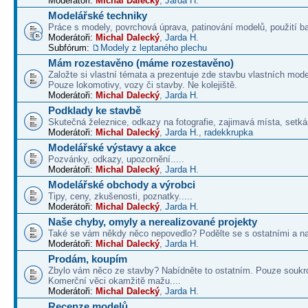
Moderátoři:
Michal Dalecký
,
Jarda H.
Modelářské techniky
Práce s modely, povrchová úprava, patinování modelů, použití b
Moderátoři:
Michal Dalecký
,
Jarda H.
Subfórum:
Modely z leptaného plechu
Mám rozestavěno (máme rozestavěno)
Založte si vlastní témata a prezentuje zde stavbu vlastních mode
Pouze lokomotivy, vozy či stavby. Ne kolejiště.
Moderátoři:
Michal Dalecký
,
Jarda H.
Podklady ke stavbě
Skutečná železnice, odkazy na fotografie, zajimavá místa, setká
Moderátoři:
Michal Dalecký
,
Jarda H.
,
radekkrupka
Modelářské výstavy a akce
Pozvánky, odkazy, upozornění.....
Moderátoři:
Michal Dalecký
,
Jarda H.
Modelářské obchody a výrobci
Tipy, ceny, zkušenosti, poznatky.....
Moderátoři:
Michal Dalecký
,
Jarda H.
Naše chyby, omyly a nerealizované projekty
Také se vám někdy něco nepovedlo? Podělte se s ostatními a na
Moderátoři:
Michal Dalecký
,
Jarda H.
Prodám, koupím
Zbylo vám něco ze stavby? Nabídněte to ostatním. Pouze soukr
Komerční věci okamžitě mažu....
Moderátoři:
Michal Dalecký
,
Jarda H.
Recenze modelů