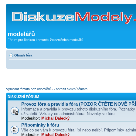
modelářů
Fórum pro českou komunitu železničních modelářů.
Obsah fóra
Vyhledat témata bez odpovědí
•
Zobrazit aktivní témata
DISKUZNÍ FÓRUM
Provoz fóra a pravidla fóra (POZOR ČTĚTE NOVĚ PŘ
Informace a pravidla k provozu tohoto diskuzního fóra. Poznatky
uživatelů. Vzkazy od administrátora. Novinky ve fóru.
Moderátor:
Michal Dalecký
Připomínky k fóru
Vše co se vám k provozu fóra líbí nebo nelíbí. Připomínky admin
Moderátor:
Michal Dalecký