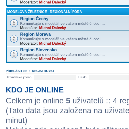
Moderátor:
Michal Dalecký
MODELOVÁ ŽELEZNICE - REGIONÁLNÍ FÓRA
Region Čechy
Komunikujte s modeláři ve vašem městě či obci....
Moderátor:
Michal Dalecký
Region Morava
Komunikujte s modeláři ve vašem městě či obci....
Moderátor:
Michal Dalecký
Region Slovensko
Komunikujte s modeláři ve vašem městě či obci....
Moderátor:
Michal Dalecký
PŘIHLÁSIT SE
•
REGISTROVAT
Uživatelské jméno:
Heslo:
KDO JE ONLINE
Celkem je online
5
uživatelů :: 4 r
(Tato data jsou založena na uživatel
minut)