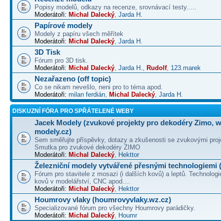
Popisy modelů, odkazy na recenze, srovnávací testy.....
Moderátoři:
Michal Dalecký
,
Jarda H.
Papírové modely
Modely z papíru všech měřítek
Moderátoři:
Michal Dalecký
,
Jarda H.
3D Tisk
Fórum pro 3D tisk.
Moderátoři:
Michal Dalecký
,
Jarda H.
,
Rudolf
,
123.marek
Nezařazeno (off topic)
Co se nikam nevešlo, neni pro to téma apod.
Moderátoři:
milan ferdián
,
Michal Dalecký
,
Jarda H.
DISKUZNÍ FÓRA PRO SPŘÁTELENÉ WEBY
Jacek Modely (zvukové projekty pro dekodéry Zimo, 
modely.cz)
Sem směřujte příspěvky, dotazy a zkušenosti se zvukovými proj
Smutka pro zvukové dekodéry ZIMO
Moderátoři:
Michal Dalecký
,
Hekttor
Železniční modely vytvářené přesnými technologiemi (
Fórum pro stavitele z mosazi (i dalších kovů) a leptů. Technologi
kovů v modelářství, CNC apod....
Moderátoři:
Michal Dalecký
,
Hekttor
Houmrovy vlaky (houmrovyvlaky.wz.cz)
Specializované fórum pro všechny Houmrovy parádičky.
Moderátoři:
Michal Dalecký
,
Houmr