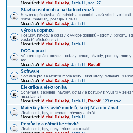
Moderátoři:
Michal Dalecký
,
Jarda H.
,
sco_27
Stavba osobních a nákladních vozů
Stavba a přestavba nákladních a osobních vozů všech velikostí
praxe, materiály, postupy a další.
Moderátoři:
Michal Dalecký
,
Jarda H.
Výroba doplňků
Postupy, návody a dotazy k výrobě doplňků - stromy, porosty, st
vešketé příslušenství.
Moderátoři:
Michal Dalecký
,
Jarda H.
DCC v praxi
Vše pro digitální provoz - dotazy, praxe, návody, postupy, normy,
atd.
Moderátoři:
Michal Dalecký
,
Jarda H.
,
Rudolf
Software
Software pro železniční modelářství, simulátory, ovládání, plánová
Moderátoři:
Michal Dalecký
,
Jarda H.
Elektrika a elektronika
Schémata, zapojení, návody, dotazy a postupy k využití v želez
modelářství.
Moderátoři:
Michal Dalecký
,
Jarda H.
,
Rudolf
,
123.marek
Materiály ke stavbě modelů, kolejišť a diorámat
Zkušenosti, tipy, informace, návody a další.
Moderátoři:
Michal Dalecký
,
Jarda H.
Pomůcky a nářadí ke stavbě
Zkušenosti, tipy, ceny, informace a další.