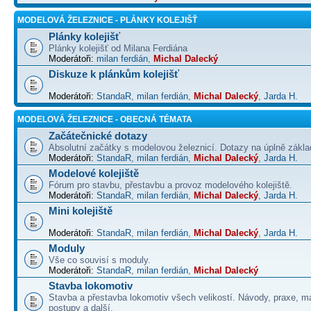
MODELOVÁ ŽELEZNICE - PLÁNKY KOLEJIŠŤ
Plánky kolejišť
Plánky kolejišť od Milana Ferdiána
Moderátoři:
milan ferdián
,
Michal Dalecký
Diskuze k plánkům kolejišť
Moderátoři:
StandaR
,
milan ferdián
,
Michal Dalecký
,
Jarda H.
MODELOVÁ ŽELEZNICE - OBECNÁ TÉMATA
Začátečnické dotazy
Absolutní začátky s modelovou železnicí. Dotazy na úplně základ
Moderátoři:
StandaR
,
milan ferdián
,
Michal Dalecký
,
Jarda H.
Modelové kolejiště
Fórum pro stavbu, přestavbu a provoz modelového kolejiště.
Moderátoři:
StandaR
,
milan ferdián
,
Michal Dalecký
,
Jarda H.
Mini kolejiště
Moderátoři:
StandaR
,
milan ferdián
,
Michal Dalecký
,
Jarda H.
Moduly
Vše co souvisí s moduly.
Moderátoři:
StandaR
,
milan ferdián
,
Michal Dalecký
Stavba lokomotiv
Stavba a přestavba lokomotiv všech velikostí. Návody, praxe, ma
postupy a další.