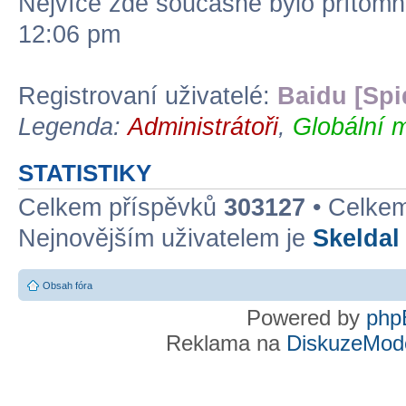
Nejvíce zde současně bylo přítom
12:06 pm
Registrovaní uživatelé:
Baidu [Spi
Legenda:
Administrátoři
,
Globální 
STATISTIKY
Celkem příspěvků
303127
• Celke
Nejnovějším uživatelem je
Skeldal
Obsah fóra
Powered by
php
Reklama na
DiskuzeMode