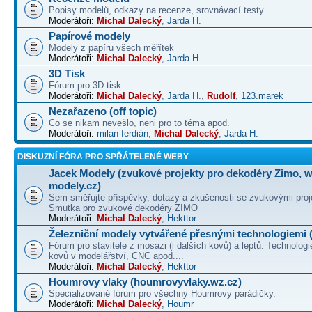
Popisy modelů, odkazy na recenze, srovnávací testy.....
Moderátoři:
Michal Dalecký
,
Jarda H.
Papírové modely
Modely z papíru všech měřítek
Moderátoři:
Michal Dalecký
,
Jarda H.
3D Tisk
Fórum pro 3D tisk.
Moderátoři:
Michal Dalecký
,
Jarda H.
,
Rudolf
,
123.marek
Nezařazeno (off topic)
Co se nikam nevešlo, neni pro to téma apod.
Moderátoři:
milan ferdián
,
Michal Dalecký
,
Jarda H.
DISKUZNÍ FÓRA PRO SPŘÁTELENÉ WEBY
Jacek Modely (zvukové projekty pro dekodéry Zimo, 
modely.cz)
Sem směřujte příspěvky, dotazy a zkušenosti se zvukovými proj
Smutka pro zvukové dekodéry ZIMO
Moderátoři:
Michal Dalecký
,
Hekttor
Železniční modely vytvářené přesnými technologiemi (
Fórum pro stavitele z mosazi (i dalších kovů) a leptů. Technologi
kovů v modelářství, CNC apod....
Moderátoři:
Michal Dalecký
,
Hekttor
Houmrovy vlaky (houmrovyvlaky.wz.cz)
Specializované fórum pro všechny Houmrovy parádičky.
Moderátoři:
Michal Dalecký
,
Houmr