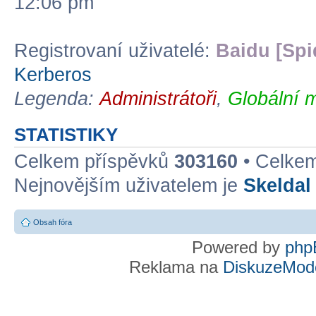
12:06 pm
Registrovaní uživatelé:
Baidu [Spi
Kerberos
Legenda:
Administrátoři
,
Globální 
STATISTIKY
Celkem příspěvků
303160
• Celke
Nejnovějším uživatelem je
Skeldal
Obsah fóra
Powered by
php
Reklama na
DiskuzeMode