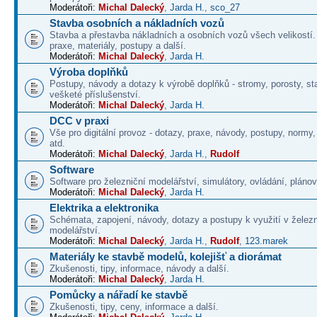
Moderátoři:
Michal Dalecký
,
Jarda H.
,
sco_27
Stavba osobních a nákladních vozů
Stavba a přestavba nákladních a osobních vozů všech velikostí
praxe, materiály, postupy a další.
Moderátoři:
Michal Dalecký
,
Jarda H.
Výroba doplňků
Postupy, návody a dotazy k výrobě doplňků - stromy, porosty, st
vešketé příslušenství.
Moderátoři:
Michal Dalecký
,
Jarda H.
DCC v praxi
Vše pro digitální provoz - dotazy, praxe, návody, postupy, normy,
atd.
Moderátoři:
Michal Dalecký
,
Jarda H.
,
Rudolf
Software
Software pro železniční modelářství, simulátory, ovládání, plánová
Moderátoři:
Michal Dalecký
,
Jarda H.
Elektrika a elektronika
Schémata, zapojení, návody, dotazy a postupy k využití v želez
modelářství.
Moderátoři:
Michal Dalecký
,
Jarda H.
,
Rudolf
,
123.marek
Materiály ke stavbě modelů, kolejišť a diorámat
Zkušenosti, tipy, informace, návody a další.
Moderátoři:
Michal Dalecký
,
Jarda H.
Pomůcky a nářadí ke stavbě
Zkušenosti, tipy, ceny, informace a další.