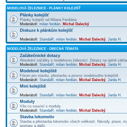
MODELOVÁ ŽELEZNICE - PLÁNKY KOLEJIŠŤ
Plánky kolejišť
Plánky kolejišť od Milana Ferdiána
Moderátoři:
milan ferdián
,
Michal Dalecký
Diskuze k plánkům kolejišť
Moderátoři:
StandaR
,
milan ferdián
,
Michal Dalecký
,
Jarda H.
MODELOVÁ ŽELEZNICE - OBECNÁ TÉMATA
Začátečnické dotazy
Absolutní začátky s modelovou železnicí. Dotazy na úplně základ
Moderátoři:
StandaR
,
milan ferdián
,
Michal Dalecký
,
Jarda H.
Modelové kolejiště
Fórum pro stavbu, přestavbu a provoz modelového kolejiště.
Moderátoři:
StandaR
,
milan ferdián
,
Michal Dalecký
,
Jarda H.
Mini kolejiště
Moderátoři:
StandaR
,
milan ferdián
,
Michal Dalecký
,
Jarda H.
Moduly
Vše co souvisí s moduly.
Moderátoři:
StandaR
,
milan ferdián
,
Michal Dalecký
Stavba lokomotiv
Stavba a přestavba lokomotiv všech velikostí. Návody, praxe, ma
postupy a další.