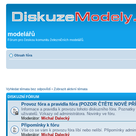
modelářů
Fórum pro českou komunitu železničních modelářů.
Obsah fóra
Vyhledat témata bez odpovědí
•
Zobrazit aktivní témata
DISKUZNÍ FÓRUM
Provoz fóra a pravidla fóra (POZOR ČTĚTE NOVĚ PŘ
Informace a pravidla k provozu tohoto diskuzního fóra. Poznatky
uživatelů. Vzkazy od administrátora. Novinky ve fóru.
Moderátor:
Michal Dalecký
Připomínky k fóru
Vše co se vám k provozu fóra líbí nebo nelíbí. Připomínky admin
Moderátor:
Michal Dalecký