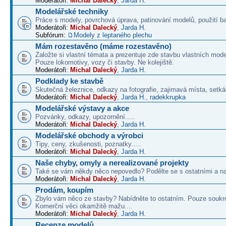
Moderátoři:
Michal Dalecký
,
Jarda H.
Modelářské techniky
Práce s modely, povrchová úprava, patinování modelů, použití b
Moderátoři:
Michal Dalecký
,
Jarda H.
Subfórum:
Modely z leptaného plechu
Mám rozestavěno (máme rozestavěno)
Založte si vlastní témata a prezentuje zde stavbu vlastních mode
Pouze lokomotivy, vozy či stavby. Ne kolejiště.
Moderátoři:
Michal Dalecký
,
Jarda H.
Podklady ke stavbě
Skutečná železnice, odkazy na fotografie, zajimavá místa, setká
Moderátoři:
Michal Dalecký
,
Jarda H.
,
radekkrupka
Modelářské výstavy a akce
Pozvánky, odkazy, upozornění.....
Moderátoři:
Michal Dalecký
,
Jarda H.
Modelářské obchody a výrobci
Tipy, ceny, zkušenosti, poznatky.....
Moderátoři:
Michal Dalecký
,
Jarda H.
Naše chyby, omyly a nerealizované projekty
Také se vám někdy něco nepovedlo? Podělte se s ostatními a na
Moderátoři:
Michal Dalecký
,
Jarda H.
Prodám, koupím
Zbylo vám něco ze stavby? Nabídněte to ostatním. Pouze soukr
Komerční věci okamžitě mažu....
Moderátoři:
Michal Dalecký
,
Jarda H.
Recenze modelů