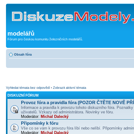
modelářů
Fórum pro českou komunitu železničních modelářů.
Obsah fóra
Vyhledat témata bez odpovědí
•
Zobrazit aktivní témata
DISKUZNÍ FÓRUM
Provoz fóra a pravidla fóra (POZOR ČTĚTE NOVĚ PŘ
Informace a pravidla k provozu tohoto diskuzního fóra. Poznatky
uživatelů. Vzkazy od administrátora. Novinky ve fóru.
Moderátor:
Michal Dalecký
Připomínky k fóru
Vše co se vám k provozu fóra líbí nebo nelíbí. Připomínky admin
Moderátor:
Michal Dalecký