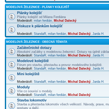
MODELOVÁ ŽELEZNICE - PLÁNKY KOLEJIŠŤ
Plánky kolejišť
Plánky kolejišť od Milana Ferdiána
Moderátoři:
milan ferdián
,
Michal Dalecký
Diskuze k plánkům kolejišť
Moderátoři:
StandaR
,
milan ferdián
,
Michal Dalecký
,
Jarda H.
MODELOVÁ ŽELEZNICE - OBECNÁ TÉMATA
Začátečnické dotazy
Absolutní začátky s modelovou železnicí. Dotazy na úplně základ
Moderátoři:
StandaR
,
milan ferdián
,
Michal Dalecký
,
Jarda H.
Modelové kolejiště
Fórum pro stavbu, přestavbu a provoz modelového kolejiště.
Moderátoři:
StandaR
,
milan ferdián
,
Michal Dalecký
,
Jarda H.
Mini kolejiště
Moderátoři:
StandaR
,
milan ferdián
,
Michal Dalecký
,
Jarda H.
Moduly
Vše co souvisí s moduly.
Moderátoři:
StandaR
,
milan ferdián
,
Michal Dalecký
Stavba lokomotiv
Stavba a přestavba lokomotiv všech velikostí. Návody, praxe, ma
postupy a další.