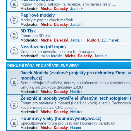
Popisy modelů, odkazy na recenze, srovnávací testy.....
Moderátoři:
Michal Dalecký
,
Jarda H.
Papírové modely
Modely z papíru všech měřítek
Moderátoři:
Michal Dalecký
,
Jarda H.
3D Tisk
Fórum pro 3D tisk.
Moderátoři:
Michal Dalecký
,
Jarda H.
,
Rudolf
,
123.marek
Nezařazeno (off topic)
Co se nikam nevešlo, neni pro to téma apod.
Moderátoři:
milan ferdián
,
Michal Dalecký
,
Jarda H.
DISKUZNÍ FÓRA PRO SPŘÁTELENÉ WEBY
Jacek Modely (zvukové projekty pro dekodéry Zimo, 
modely.cz)
Sem směřujte příspěvky, dotazy a zkušenosti se zvukovými proj
Smutka pro zvukové dekodéry ZIMO
Moderátoři:
Michal Dalecký
,
Hekttor
Železniční modely vytvářené přesnými technologiemi (
Fórum pro stavitele z mosazi (i dalších kovů) a leptů. Technologi
kovů v modelářství, CNC apod....
Moderátoři:
Michal Dalecký
,
Hekttor
Houmrovy vlaky (houmrovyvlaky.wz.cz)
Specializované fórum pro všechny Houmrovy parádičky.
Moderátoři:
Michal Dalecký
,
Houmr