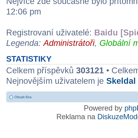
Nejvíce zde současně bylo přítom
12:06 pm
Registrovaní uživatelé:
Baidu [Spi
Legenda:
Administrátoři
,
Globální 
STATISTIKY
Celkem příspěvků
303121
• Celke
Nejnovějším uživatelem je
Skeldal
Obsah fóra
Powered by
php
Reklama na
DiskuzeMode