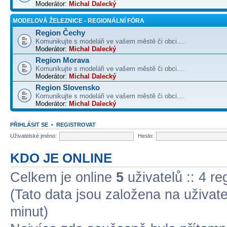
Moderátor:
Michal Dalecký
MODELOVÁ ŽELEZNICE - REGIONÁLNÍ FÓRA
Region Čechy
Komunikujte s modeláři ve vašem městě či obci....
Moderátor:
Michal Dalecký
Region Morava
Komunikujte s modeláři ve vašem městě či obci....
Moderátor:
Michal Dalecký
Region Slovensko
Komunikujte s modeláři ve vašem městě či obci....
Moderátor:
Michal Dalecký
PŘIHLÁSIT SE
•
REGISTROVAT
Uživatelské jméno:
Heslo:
KDO JE ONLINE
Celkem je online
5
uživatelů :: 4 r
(Tato data jsou založena na uživatel
minut)