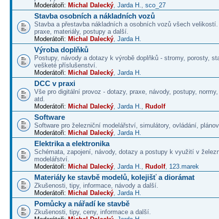
Moderátoři:
Michal Dalecký
,
Jarda H.
,
sco_27
Stavba osobních a nákladních vozů
Stavba a přestavba nákladních a osobních vozů všech velikostí
praxe, materiály, postupy a další.
Moderátoři:
Michal Dalecký
,
Jarda H.
Výroba doplňků
Postupy, návody a dotazy k výrobě doplňků - stromy, porosty, st
vešketé příslušenství.
Moderátoři:
Michal Dalecký
,
Jarda H.
DCC v praxi
Vše pro digitální provoz - dotazy, praxe, návody, postupy, normy,
atd.
Moderátoři:
Michal Dalecký
,
Jarda H.
,
Rudolf
Software
Software pro železniční modelářství, simulátory, ovládání, plánová
Moderátoři:
Michal Dalecký
,
Jarda H.
Elektrika a elektronika
Schémata, zapojení, návody, dotazy a postupy k využití v želez
modelářství.
Moderátoři:
Michal Dalecký
,
Jarda H.
,
Rudolf
,
123.marek
Materiály ke stavbě modelů, kolejišť a diorámat
Zkušenosti, tipy, informace, návody a další.
Moderátoři:
Michal Dalecký
,
Jarda H.
Pomůcky a nářadí ke stavbě
Zkušenosti, tipy, ceny, informace a další.