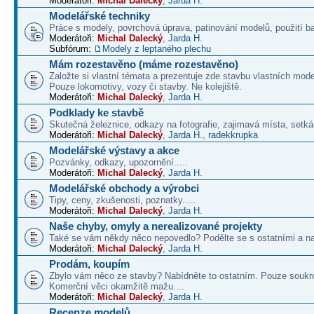
Moderátoři:
Michal Dalecký
,
Jarda H.
Modelářské techniky
Práce s modely, povrchová úprava, patinování modelů, použití b
Moderátoři:
Michal Dalecký
,
Jarda H.
Subfórum:
Modely z leptaného plechu
Mám rozestavěno (máme rozestavěno)
Založte si vlastní témata a prezentuje zde stavbu vlastních mode
Pouze lokomotivy, vozy či stavby. Ne kolejiště.
Moderátoři:
Michal Dalecký
,
Jarda H.
Podklady ke stavbě
Skutečná železnice, odkazy na fotografie, zajimavá místa, setká
Moderátoři:
Michal Dalecký
,
Jarda H.
,
radekkrupka
Modelářské výstavy a akce
Pozvánky, odkazy, upozornění.....
Moderátoři:
Michal Dalecký
,
Jarda H.
Modelářské obchody a výrobci
Tipy, ceny, zkušenosti, poznatky.....
Moderátoři:
Michal Dalecký
,
Jarda H.
Naše chyby, omyly a nerealizované projekty
Také se vám někdy něco nepovedlo? Podělte se s ostatními a na
Moderátoři:
Michal Dalecký
,
Jarda H.
Prodám, koupím
Zbylo vám něco ze stavby? Nabídněte to ostatním. Pouze soukr
Komerční věci okamžitě mažu....
Moderátoři:
Michal Dalecký
,
Jarda H.
Recenze modelů