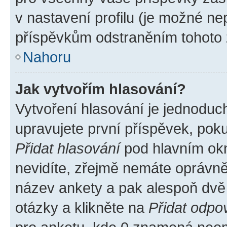
v nastavení profilu (je možné n
příspěvkům odstraněním tohoto z
Nahoru
Jak vytvořím hlasování?
Vytvoření hlasování je jednoduc
upravujete první příspěvek, poku
Přidat hlasování
pod hlavním okn
nevidíte, zřejmě nemáte oprávněn
název ankety a pak alespoň dvě
otázky a klikněte na
Přidat odpo