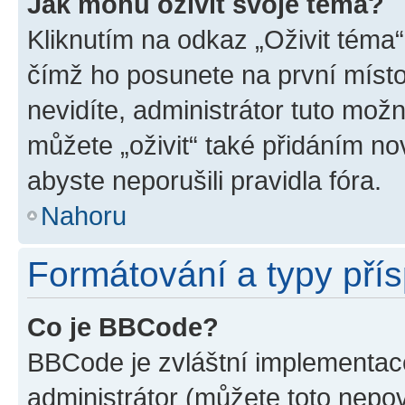
Jak mohu oživit svoje téma?
Kliknutím na odkaz „Oživit téma“
čímž ho posunete na první místo
nevidíte, administrátor tuto mo
můžete „oživit“ také přidáním no
abyste neporušili pravidla fóra.
Nahoru
Formátování a typy pří
Co je BBCode?
BBCode je zvláštní implementac
administrátor (můžete toto nepov