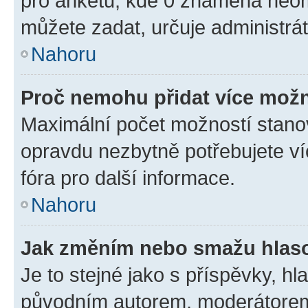
pro anketu, kde 0 znamená neom
můžete zadat, určuje administrá
Nahoru
Proč nemohu přidat více možn
Maximální počet možností stanov
opravdu nezbytně potřebujete ví
fóra pro další informace.
Nahoru
Jak změním nebo smažu hlas
Je to stejné jako s příspěvky, 
původním autorem, moderátorem