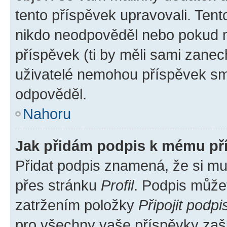
tento příspěvek upravovali. Ten
nikdo neodpověděl nebo pokud mo
příspěvek (ti by měli sami zanec
uživatelé nemohou příspěvek sma
odpověděl.
Nahoru
Jak přidám podpis k mému př
Přidat podpis znamená, že si mus
přes stránku
Profil
. Podpis může
zatržením položky
Připojit podpi
pro všechny vaše příspěvky zašk