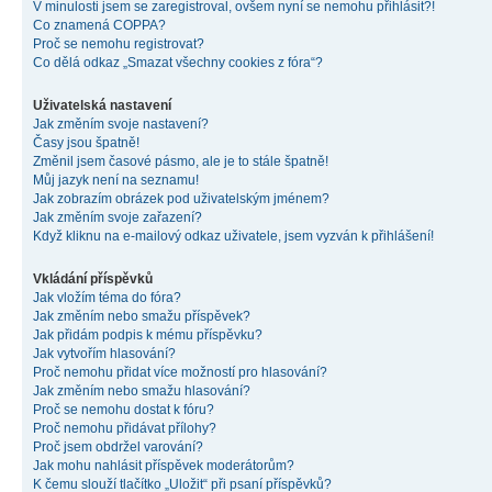
V minulosti jsem se zaregistroval, ovšem nyní se nemohu přihlásit?!
Co znamená COPPA?
Proč se nemohu registrovat?
Co dělá odkaz „Smazat všechny cookies z fóra“?
Uživatelská nastavení
Jak změním svoje nastavení?
Časy jsou špatně!
Změnil jsem časové pásmo, ale je to stále špatně!
Můj jazyk není na seznamu!
Jak zobrazím obrázek pod uživatelským jménem?
Jak změním svoje zařazení?
Když kliknu na e-mailový odkaz uživatele, jsem vyzván k přihlášení!
Vkládání příspěvků
Jak vložím téma do fóra?
Jak změním nebo smažu příspěvek?
Jak přidám podpis k mému příspěvku?
Jak vytvořím hlasování?
Proč nemohu přidat více možností pro hlasování?
Jak změním nebo smažu hlasování?
Proč se nemohu dostat k fóru?
Proč nemohu přidávat přílohy?
Proč jsem obdržel varování?
Jak mohu nahlásit příspěvek moderátorům?
K čemu slouží tlačítko „Uložit“ při psaní příspěvků?