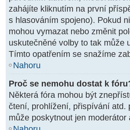
zahájíte kliknutím na první přísp
s hlasováním spojeno). Pokud ni
mohou vymazat nebo změnit polož
uskutečněné volby to tak může uč
Tímto opatřením se snažíme zabr
Nahoru
Proč se nemohu dostat k fóru
Některá fóra mohou být znepříst
čtení, prohlížení, přispívání atd.
může poskytnout jen moderátor a 
Nahoru