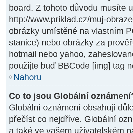
board. Z tohoto důvodu musíte u
http://www.priklad.cz/muj-obraz
obrázky umístěné na vlastním PC
stanice) nebo obrázky za prověř
hotmail nebo yahoo, zaheslovan
použijte buď BBCode [img] tag n
Nahoru
Co to jsou Globální oznámení
Globální oznámení obsahují důlež
přečíst co nejdříve. Globální o
a také ve vašem uživatelském pan