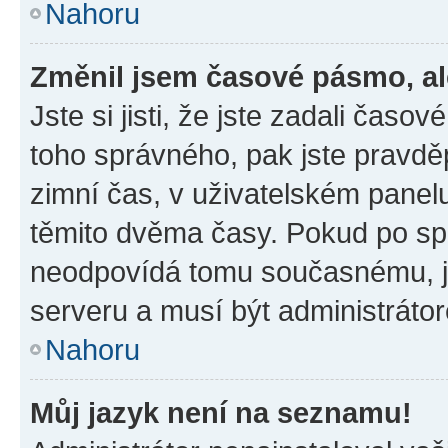
Nahoru
Změnil jsem časové pásmo, ale
Jste si jisti, že jste zadali časo
toho správného, pak jste pravdě
zimní čas, v uživatelském pane
těmito dvěma časy. Pokud po s
neodpovídá tomu současnému, j
serveru a musí být administráto
Nahoru
Můj jazyk není na seznamu!