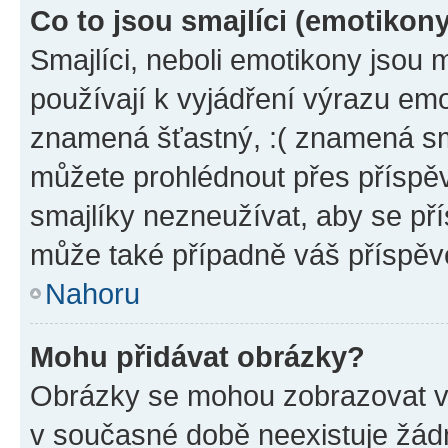
Co to jsou smajlíci (emotikon
Smajlíci, neboli emotikony jsou 
používají k vyjádření výrazu emo
znamená šťastný, :( znamená sm
můžete prohlédnout přes příspěv
smajlíky nezneužívat, aby se př
může také případně váš příspěv
Nahoru
Mohu přidávat obrázky?
Obrázky se mohou zobrazovat ve
v současné době neexistuje žád