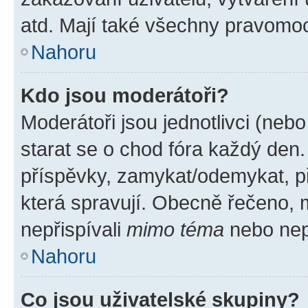
atd. Mají také všechny pravomo
Nahoru
Kdo jsou moderátoři?
Moderátoři jsou jednotlivci (nebo 
starat se o chod fóra každý den
příspěvky, zamykat/odemykat, p
která spravují. Obecně řečeno, m
nepřispívali
mimo téma
nebo nepř
Nahoru
Co jsou uživatelské skupiny?