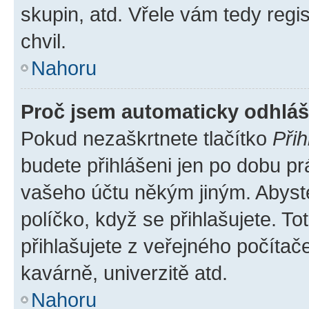
skupin, atd. Vřele vám tedy regi
chvil.
Nahoru
Proč jsem automaticky odhlá
Pokud nezaškrtnete tlačítko
Přih
budete přihlášeni jen po dobu pr
vašeho účtu někým jiným. Abyste 
políčko, když se přihlašujete. 
přihlašujete z veřejného počítač
kavárně, univerzitě atd.
Nahoru