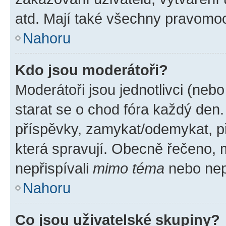
atd. Mají také všechny pravomo
Nahoru
Kdo jsou moderátoři?
Moderátoři jsou jednotlivci (nebo 
starat se o chod fóra každý den
příspěvky, zamykat/odemykat, p
která spravují. Obecně řečeno, m
nepřispívali
mimo téma
nebo nepř
Nahoru
Co jsou uživatelské skupiny?