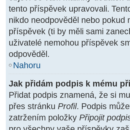
tento příspěvek upravovali. Ten
nikdo neodpověděl nebo pokud mo
příspěvek (ti by měli sami zanec
uživatelé nemohou příspěvek sma
odpověděl.
Nahoru
Jak přidám podpis k mému př
Přidat podpis znamená, že si mus
přes stránku
Profil
. Podpis může
zatržením položky
Připojit podpi
pro všechny vaše příspěvky zašk