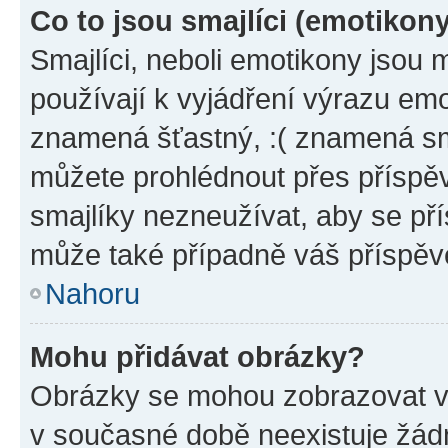
Co to jsou smajlíci (emotikon
Smajlíci, neboli emotikony jsou 
používají k vyjádření výrazu emo
znamená šťastný, :( znamená sm
můžete prohlédnout přes příspěv
smajlíky nezneužívat, aby se př
může také případně váš příspěv
Nahoru
Mohu přidávat obrázky?
Obrázky se mohou zobrazovat ve
v současné době neexistuje žád