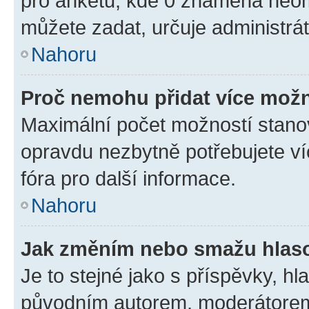
pro anketu, kde 0 znamená neom
můžete zadat, určuje administrá
Nahoru
Proč nemohu přidat více možn
Maximální počet možností stanov
opravdu nezbytně potřebujete ví
fóra pro další informace.
Nahoru
Jak změním nebo smažu hlas
Je to stejné jako s příspěvky, 
původním autorem, moderátorem