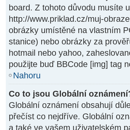
board. Z tohoto důvodu musíte u
http://www.priklad.cz/muj-obraz
obrázky umístěné na vlastním PC
stanice) nebo obrázky za prověř
hotmail nebo yahoo, zaheslovan
použijte buď BBCode [img] tag n
Nahoru
Co to jsou Globální oznámení
Globální oznámení obsahují důlež
přečíst co nejdříve. Globální o
a také ve vašem uživatelském pan