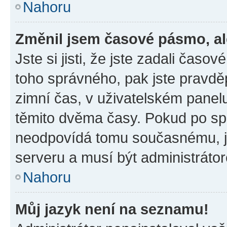
Nahoru
Změnil jsem časové pásmo, ale
Jste si jisti, že jste zadali časo
toho správného, pak jste pravdě
zimní čas, v uživatelském pane
těmito dvěma časy. Pokud po s
neodpovídá tomu současnému, j
serveru a musí být administráto
Nahoru
Můj jazyk není na seznamu!