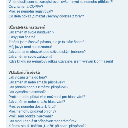
V minulosti jsem se zaregistroval, ovšem nyní se nemohu přihlásit?!
Co znamená COPPA?
Proč se nemohu registrovat?
Co dělá odkaz „Smazat všechny cookies z fóra“?
Uživatelská nastavení
Jak změním svoje nastavení?
Časy jsou špatně!
Změnil jsem časové pásmo, ale je to stále špatně!
Můj jazyk není na seznamu!
Jak zobrazím obrázek pod uživatelským jménem?
Jak změním svoje zařazení?
Když kliknu na e-mailový odkaz uživatele, jsem vyzván k přihlášení!
Vkládání příspěvků
Jak vložím téma do fóra?
Jak změním nebo smažu příspěvek?
Jak přidám podpis k mému příspěvku?
Jak vytvořím hlasování?
Proč nemohu přidat více možností pro hlasování?
Jak změním nebo smažu hlasování?
Proč se nemohu dostat k fóru?
Proč nemohu přidávat přílohy?
Proč jsem obdržel varování?
Jak mohu nahlásit příspěvek moderátorům?
K čemu slouží tlačítko „Uložit“ při psaní příspěvků?