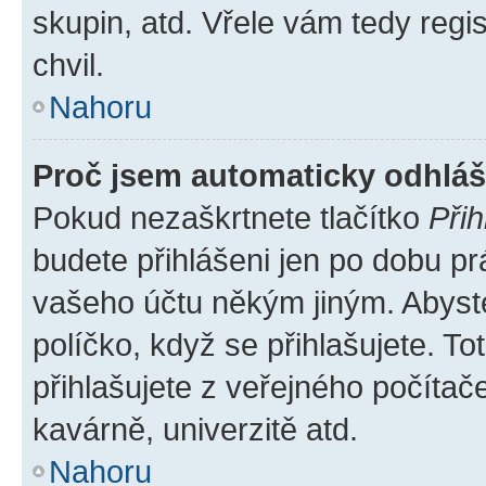
skupin, atd. Vřele vám tedy regi
chvil.
Nahoru
Proč jsem automaticky odhlá
Pokud nezaškrtnete tlačítko
Přih
budete přihlášeni jen po dobu pr
vašeho účtu někým jiným. Abyste 
políčko, když se přihlašujete. 
přihlašujete z veřejného počítač
kavárně, univerzitě atd.
Nahoru