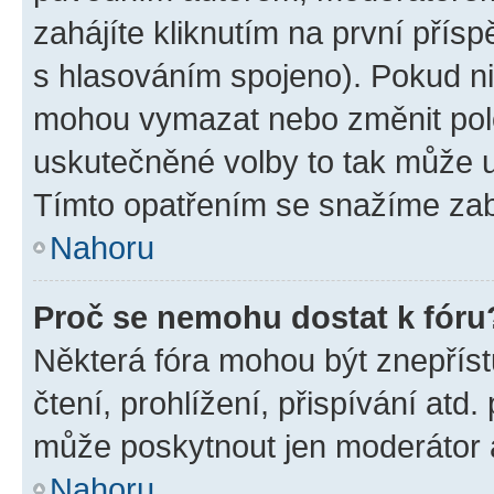
zahájíte kliknutím na první přísp
s hlasováním spojeno). Pokud ni
mohou vymazat nebo změnit polož
uskutečněné volby to tak může uč
Tímto opatřením se snažíme zabr
Nahoru
Proč se nemohu dostat k fóru
Některá fóra mohou být znepříst
čtení, prohlížení, přispívání atd.
může poskytnout jen moderátor a 
Nahoru