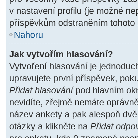
v nastavení profilu (je možné n
příspěvkům odstraněním tohoto z
Nahoru
Jak vytvořím hlasování?
Vytvoření hlasování je jednoduc
upravujete první příspěvek, poku
Přidat hlasování
pod hlavním okn
nevidíte, zřejmě nemáte oprávněn
název ankety a pak alespoň dvě
otázky a klikněte na
Přidat odpo