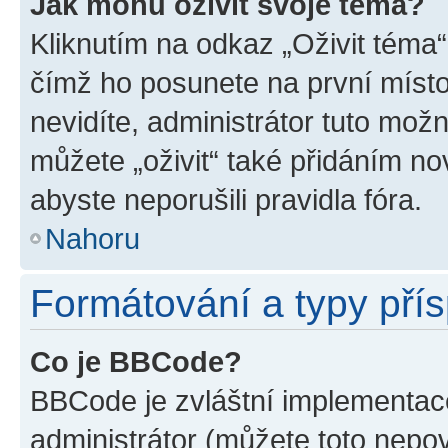
Jak mohu oživit svoje téma?
Kliknutím na odkaz „Oživit téma“
čímž ho posunete na první místo
nevidíte, administrátor tuto mo
můžete „oživit“ také přidáním no
abyste neporušili pravidla fóra.
Nahoru
Formátování a typy pří
Co je BBCode?
BBCode je zvláštní implementac
administrátor (můžete toto nepov