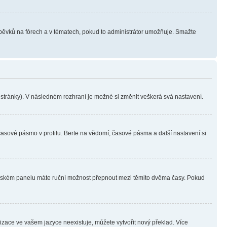
íspěvků na fórech a v tématech, pokud to administrátor umožňuje. Smažte
i stránky). V následném rozhraní je možné si změnit veškerá svá nastavení.
časové pásmo v profilu. Berte na vědomí, časové pásma a další nastavení si
ivatelském panelu máte ruční možnost přepnout mezi těmito dvěma časy. Pokud
lizace ve vašem jazyce neexistuje, můžete vytvořit nový překlad. Více