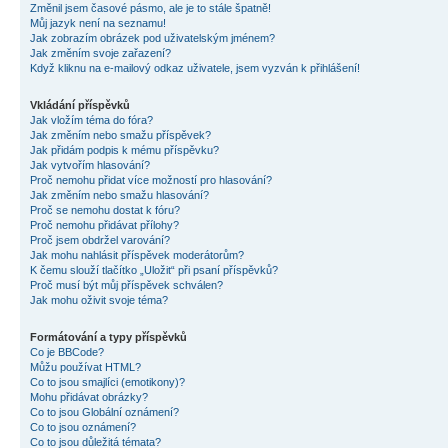
Změnil jsem časové pásmo, ale je to stále špatně!
Můj jazyk není na seznamu!
Jak zobrazím obrázek pod uživatelským jménem?
Jak změním svoje zařazení?
Když kliknu na e-mailový odkaz uživatele, jsem vyzván k přihlášení!
Vkládání příspěvků
Jak vložím téma do fóra?
Jak změním nebo smažu příspěvek?
Jak přidám podpis k mému příspěvku?
Jak vytvořím hlasování?
Proč nemohu přidat více možností pro hlasování?
Jak změním nebo smažu hlasování?
Proč se nemohu dostat k fóru?
Proč nemohu přidávat přílohy?
Proč jsem obdržel varování?
Jak mohu nahlásit příspěvek moderátorům?
K čemu slouží tlačítko „Uložit“ při psaní příspěvků?
Proč musí být můj příspěvek schválen?
Jak mohu oživit svoje téma?
Formátování a typy příspěvků
Co je BBCode?
Můžu používat HTML?
Co to jsou smajlíci (emotikony)?
Mohu přidávat obrázky?
Co to jsou Globální oznámení?
Co to jsou oznámení?
Co to jsou důležitá témata?