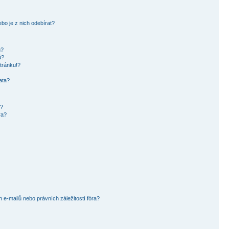
bo je z nich odebírat?
h?
ů?
tránku!?
ata?
i?
ra?
e-mailů nebo právních záležitostí fóra?