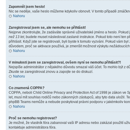
Zapomněl jsem heslo!
Nic se neděje, vaše heslo můžeme kdykoliv obnovit. V tomto případě zmáčknět
Nahoru
Zaregistroval jsem se, ale nemohu se přihlásit!
Nejprve zkontrolujte, že zadáváte správné uživatelské jméno a heslo. Pokud 
než 13 let
, budete muset následovat zaslané instrukce. Pokud toto není ten p
přihlásit. Když jste se registrovali, byli byste k tomuto vyzváni. Pokud vám b
důvodem, proč se aktivace používá, je zmenšit možnost výskytu
nežádoucích
Nahoru
V minulosti jsem se zaregistroval, ovšem nyní se nemohu přihlásit?!
Nejspíše administrátor z nějakého důvodu smazal váš účet. To mohlo být z důvo
Zkuste se zaregistrovat znovu a zapojte se do diskuzí.
Nahoru
Co znamená COPPA?
COPPA, neboli Child Online Privacy and Protection Act of 1998 je zákon ve Sp
let, musí mít souhlas rodičů nebo zákonných zástupců, aby tyto data uložil. Te
phpBB Teams nemůže a nebude poskytovat právni podporu v jakémkoliv kont
Nahoru
Proč se nemohu registrovat?
Je možné, že vlastník fóra zabanoval vaši IP adresu nebo zakázal použití uživ
kontaktuje administrátora fóra.