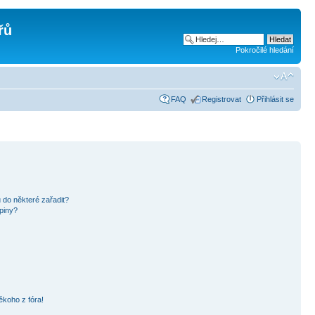
řů
Pokročilé hledání
FAQ
Registrovat
Přihlásit se
 do některé zařadit?
piny?
ěkoho z fóra!