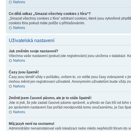
Nahoru
Co dělá odkaz „Smazat všechny cookies z fóra“?
„Smazat všechny cookies z fóra“ odstraní cookies, které jsou vytvořené phpBB
cookies fóra pokud máte potíže s přihlašováním.
Nahoru
Uživatelská nastavení
Jak změním svoje nastavení?
Všechna vaše nastavení (pokud jste registrováni) jsou uložena v databázi. K
Nahoru
Časy jsou špatně!
Časy jsou téměř vždy v pořádku, ovšem to, co vidíte jsou časy zobrazené v j
mohou měnit jen registrovaní uživatelé. Anonymním uživatelům bude vždy zo
Nahoru
Změnil jsem časové pásmo, ale je to stále špatně!
Jste si jisti, že jste zadali časové pásmo správně, a přesto se čas liší od 
po správném nastavení čas pořád neodpovídá tomu současnému, je čas špatn
Nahoru
Můj jazyk není na seznamu!
Administrátor nenainstaloval vaši lokalizaci nebo nikdo nepřeložil fórum do 