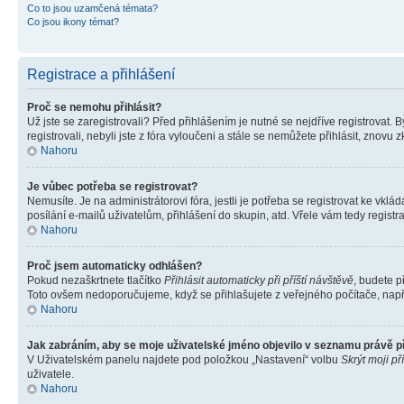
Co to jsou uzamčená témata?
Co jsou ikony témat?
Registrace a přihlášení
Proč se nemohu přihlásit?
Už jste se zaregistrovali? Před přihlášením je nutné se nejdříve registrovat.
registrovali, nebyli jste z fóra vyloučeni a stále se nemůžete přihlásit, zno
Nahoru
Je vůbec potřeba se registrovat?
Nemusíte. Je na administrátorovi fóra, jestli je potřeba se registrovat ke 
posílání e-mailů uživatelům, přihlášení do skupin, atd. Vřele vám tedy registr
Nahoru
Proč jsem automaticky odhlášen?
Pokud nezaškrtnete tlačítko
Přihlásit automaticky při příští návštěvě
, budete p
Toto ovšem nedoporučujeme, když se přihlašujete z veřejného počítače, např. 
Nahoru
Jak zabráním, aby se moje uživatelské jméno objevilo v seznamu právě 
V Uživatelském panelu najdete pod položkou „Nastavení“ volbu
Skrýt moji př
uživatele.
Nahoru