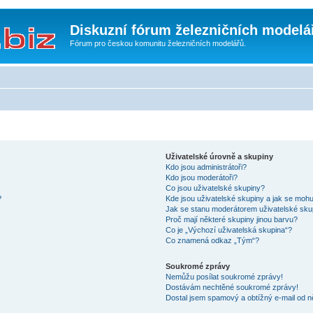
Diskuzní fórum železničních modelá
Fórum pro českou komunitu železničních modelářů.
Uživatelské úrovně a skupiny
Kdo jsou administrátoři?
Kdo jsou moderátoři?
Co jsou uživatelské skupiny?
?
Kde jsou uživatelské skupiny a jak se mohu
Jak se stanu moderátorem uživatelské sku
Proč mají některé skupiny jinou barvu?
Co je „Výchozí uživatelská skupina“?
Co znamená odkaz „Tým“?
Soukromé zprávy
Nemůžu posílat soukromé zprávy!
Dostávám nechtěné soukromé zprávy!
Dostal jsem spamový a obtížný e-mail od n