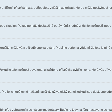
hlížení, přispívání atd. potřebujete zvláštní autorizaci, kterou může poskytnout jen
, nebo skupiny. Pokud nemáte dostatečná oprávnění z jedné z těchto možností, nebo n
e porušíte, může vám být uděleno varování. Prosíme berte na vědomí, že toto je pl
 Pokud je tato možnost povolena, u každého příspěvku uvidíte ikonu, která vás přiv
Pro jejich opětovné načtení navštivte uživatelský panel, odkud jsou dostupné odpo
 být před zobrazením schváleny moderátory. Buďto je tedy na fóru nastaveno schvalo