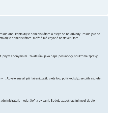
Pokud ano, kontaktujte administrátora a ptejte se na důvody. Pokud jste se
kontaktujte administrátora, možná má chybné nastavení fóra.
dostupným anonymním uživatelům, jako např. postavičky, soukromé zprávy,
m. Abyste zůstali přihlášeni, zaškrtněte toto políčko, když se přihlašujete.
e administrátoři, moderátoři a vy sami. Budete započítáváni mezi skryté