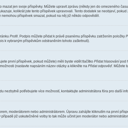
o mazat jen svoje příspěvky. Můžete upravit zprávu (někdy jen do omezeného času p
 ukazuje, kolikrát jste tento příspěvek upravovali. Tento dodatek se neobjeví, pok
telé nemohou příspěvek smazat, pokud na něj již někdo odpověděl.
stránku
Profil
. Podpis můžete přidat k právě psanému příspěvku zatržením položky
P
dpis k vybraným příspěvkům odstraněním tohoto zaškrtnutí).
ete první příspěvek, pokud můžete) měli byste vidět tlačítko
Přidat hlasování
pod h
ě možnosti (nastavte napsáním název otázky a klikněte na
Přidat odpověď
. Můžete 
u nezbytně potřebujete více možností, kontaktujte administrátora fóra pro další in
orem, moderátorem nebo administrátorem. Úpravu zahájíte kliknutím na první příspě
případě již uskutečněné volby to tak může učinit jen moderátor nebo administrátor