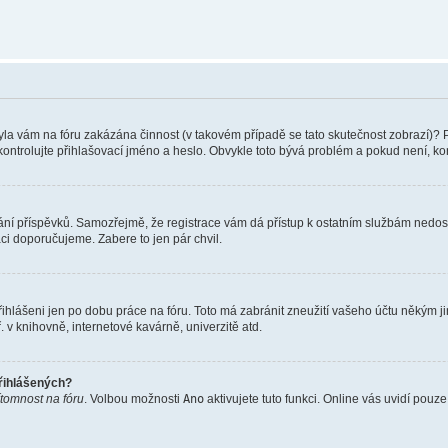
 Byla vám na fóru zakázána činnost (v takovém případě se tato skutečnost zobrazí)? 
vu zkontrolujte přihlašovací jméno a heslo. Obvykle toto bývá problém a pokud není, 
vkládání příspěvků. Samozřejmě, že registrace vám dá přístup k ostatním službám ne
aci doporučujeme. Zabere to jen pár chvil.
řihlášeni jen po dobu práce na fóru. Toto má zabránit zneužití vašeho účtu někým jiný
v knihovně, internetové kavárně, univerzitě atd.
přihlášených?
ítomnost na fóru
. Volbou možnosti
Ano
aktivujete tuto funkci. Online vás uvidí pouz