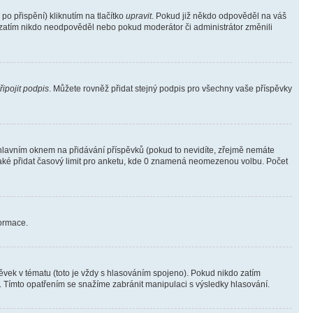
o přispění) kliknutím na tlačítko
upravit
. Pokud již někdo odpověděl na váš
ud zatím nikdo neodpověděl nebo pokud moderátor či administrátor změnili
řipojit podpis
. Můžete rovněž přidat stejný podpis pro všechny vaše příspěvky
lavním oknem na přidávání příspěvků (pokud to nevidíte, zřejmě nemáte
také přidat časový limit pro anketu, kde 0 znamená neomezenou volbu. Počet
formace.
vek v tématu (toto je vždy s hlasováním spojeno). Pokud nikdo zatím
. Tímto opatřením se snažíme zabránit manipulaci s výsledky hlasování.