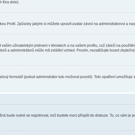
 fóra dole).
u Profil. Způsoby jakými si můžete upravit avatar závisí na administrátorovi a na
 vaším uživatelským jménem v tématech a na vašem profilu, což záleží na použitém
rátorů a administrátorů může mít zvláštní vzhled. Prosím, nezatěžujte board zbytečn
lový formulář (pokud administrátor tuto možnost povolil). Toto opatření umožňuje 
žná bude nutné se registrovat, než budete moci přispět do diskuze. To, co vám je 