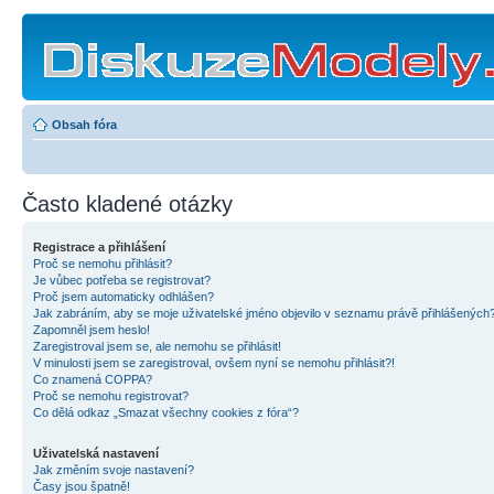
Obsah fóra
Často kladené otázky
Registrace a přihlášení
Proč se nemohu přihlásit?
Je vůbec potřeba se registrovat?
Proč jsem automaticky odhlášen?
Jak zabráním, aby se moje uživatelské jméno objevilo v seznamu právě přihlášených
Zapomněl jsem heslo!
Zaregistroval jsem se, ale nemohu se přihlásit!
V minulosti jsem se zaregistroval, ovšem nyní se nemohu přihlásit?!
Co znamená COPPA?
Proč se nemohu registrovat?
Co dělá odkaz „Smazat všechny cookies z fóra“?
Uživatelská nastavení
Jak změním svoje nastavení?
Časy jsou špatně!