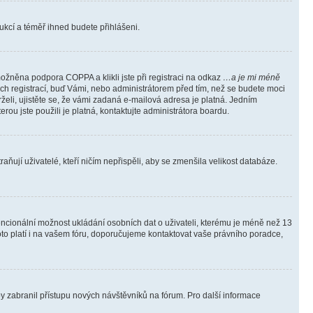
trukcí a téměř ihned budete přihlášeni.
ožněna podpora COPPA a klikli jste při registraci na odkaz
…a je mi méně
ých registrací, buď Vámi, nebo administrátorem před tím, než se budete moci
rželi, ujistěte se, že vámi zadaná e-mailová adresa je platná. Jedním
terou jste použili je platná, kontaktujte administrátora boardu.
ňují uživatelé, kteří ničím nepřispěli, aby se zmenšila velikost databáze.
tencionální možnost ukládání osobních dat o uživateli, kterému je méně než 13
i toto platí i na vašem fóru, doporučujeme kontaktovat vaše právního poradce,
aby zabranil přístupu nových návštěvníků na fórum. Pro další informace