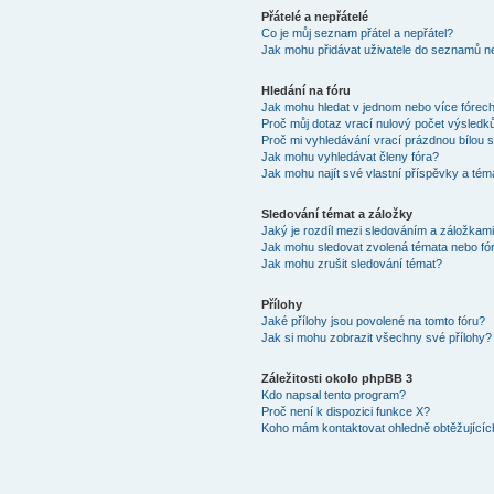
Přátelé a nepřátelé
Co je můj seznam přátel a nepřátel?
Jak mohu přidávat uživatele do seznamů ne
Hledání na fóru
Jak mohu hledat v jednom nebo více fórec
Proč můj dotaz vrací nulový počet výsledk
Proč mi vyhledávání vrací prázdnou bílou s
Jak mohu vyhledávat členy fóra?
Jak mohu najít své vlastní příspěvky a tém
Sledování témat a záložky
Jaký je rozdíl mezi sledováním a záložkam
Jak mohu sledovat zvolená témata nebo fó
Jak mohu zrušit sledování témat?
Přílohy
Jaké přílohy jsou povolené na tomto fóru?
Jak si mohu zobrazit všechny své přílohy?
Záležitosti okolo phpBB 3
Kdo napsal tento program?
Proč není k dispozici funkce X?
Koho mám kontaktovat ohledně obtěžujících 