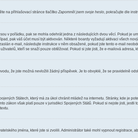
e na přihlašovací stránce tlačítko
Zapomněl jsem svoje heslo
, pokračujte dle ins
jsou v pořádku, pak se mohla odehrát jedna z následujících dvou věcí. Pokud je um
řípad, pak váš účet musí být aktivován. Některé boardy vyžadují aktivaci všech nov
yl zaslán e-mail, následujte instrukce v něm obsažené, pokud jste tento e-mail neobd
uživatelů, kteří se snaží pouze obtěžovat. Pokud si jste jisti, že e-mailová adresa, k
du, že jste možná nevložili žádný příspěvek. Je to obvyklé, že se pravidelně odstra
ojených Státech, který má za úkol chránit mládež na internetu. Stránky, kde je po
nto zákon však platí pouze v jurisdikci Spojených Států. Pokud si nejste jisti, jestl
extu.
atelského jména, které jste si zvolili. Administrátor také mohl vypnout registrace, 