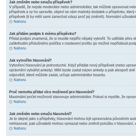
Jak změním nebo smažu příspěvek?
V případě, že nejste moderátor nebo administrátor, tak můžete upravovat neb
příspěvek a vy ho upravíte, objeví se vám malinký dodatek u příspěvku, který
příspěvek (ti by měli sami zanechat vzkaz proč jej změnili). Normální uživa
Nahoru
Jak přidám podpis k mému příspěvku?
Přidat podpis znamená, že si musíte nejdřív nějaký vytvořit. To uděláte přes 
zaškrtnutím příslušného políčka v nastavení profilu (je možné nepřidávat po
Nahoru
Jak vytvořím hlasování?
Vytvoření hlasování je jednoduché. Když přidáte nový příspěvek (nebo upravuj
oprávnění vytvářet ankety). Měli byste zadat název ankety a pak alespoň dv
odpovědí, které můžete zadat, určuje administrátor boardu.
Nahoru
Proč nemohu přidat více možností pro hlasování?
Maximální počet možností stanovuje administrátor. Pokud si myslíte, že opravd
Nahoru
Jak změním nebo smažu hlasování?
Je to stejné jako s příspěvky, hlasování mohou být upravována původním aut
nehlasoval, pak uživatelé mohou vymazat nebo změnit položku v hlasování, v 
Nahoru