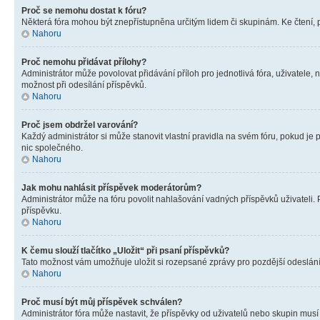
Proč se nemohu dostat k fóru?
Některá fóra mohou být znepřístupněna určitým lidem či skupinám. Ke čtení, pro
Nahoru
Proč nemohu přidávat přílohy?
Administrátor může povolovat přidávání příloh pro jednotlivá fóra, uživatele
možnost při odesílání příspěvků.
Nahoru
Proč jsem obdržel varování?
Každý administrátor si může stanovit vlastní pravidla na svém fóru, pokud j
nic společného.
Nahoru
Jak mohu nahlásit příspěvek moderátorům?
Administrátor může na fóru povolit nahlašování vadných příspěvků uživateli.
příspěvku.
Nahoru
K čemu slouží tlačítko „Uložit“ při psaní příspěvků?
Tato možnost vám umožňuje uložit si rozepsané zprávy pro pozdější odeslání. 
Nahoru
Proč musí být můj příspěvek schválen?
Administrátor fóra může nastavit, že příspěvky od uživatelů nebo skupin musí