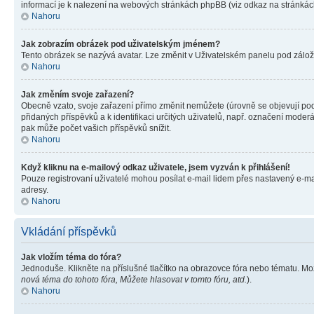
informací je k nalezení na webových stránkách phpBB (viz odkaz na stránkách
Nahoru
Jak zobrazím obrázek pod uživatelským jménem?
Tento obrázek se nazývá avatar. Lze změnit v Uživatelském panelu pod záložko
Nahoru
Jak změním svoje zařazení?
Obecně vzato, svoje zařazení přímo změnit nemůžete (úrovně se objevují pod
přidaných příspěvků a k identifikaci určitých uživatelů, např. označení mode
pak může počet vašich příspěvků snížit.
Nahoru
Když kliknu na e-mailový odkaz uživatele, jsem vyzván k přihlášení!
Pouze registrovaní uživatelé mohou posílat e-mail lidem přes nastavený e-mai
adresy.
Nahoru
Vkládání příspěvků
Jak vložím téma do fóra?
Jednoduše. Klikněte na příslušné tlačítko na obrazovce fóra nebo tématu. Mo
nová téma do tohoto fóra, Můžete hlasovat v tomto fóru, atd.
).
Nahoru