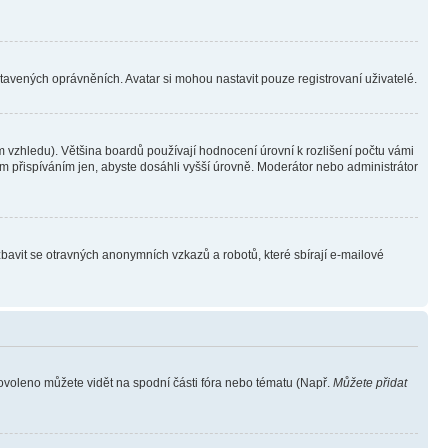
stavených oprávněních. Avatar si mohou nastavit pouze registrovaní uživatelé.
 vzhledu). Většina boardů používají hodnocení úrovní k rozlišení počtu vámi
ým přispíváním jen, abyste dosáhli vyšší úrovně. Moderátor nebo administrátor
zbavit se otravných anonymních vzkazů a robotů, které sbírají e-mailové
povoleno můžete vidět na spodní části fóra nebo tématu (Např.
Můžete přidat