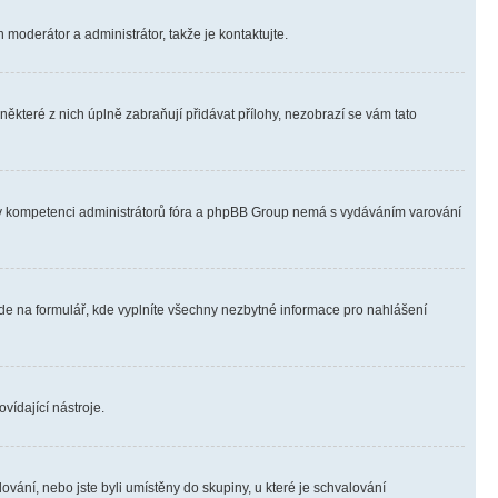
 moderátor a administrátor, takže je kontaktujte.
ěkteré z nich úplně zabraňují přidávat přílohy, nezobrazí se vám tato
ně v kompetenci administrátorů fóra a phpBB Group nemá s vydáváním varování
ede na formulář, kde vyplníte všechny nezbytné informace pro nahlášení
vídající nástroje.
vání, nebo jste byli umístěny do skupiny, u které je schvalování