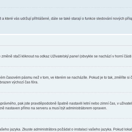
 a které vás udržují přihlášené, dále se také starají o funkce sledování nových př
e změně stačí kliknout na odkaz
Uživatelský panel
(obvykle se nachází v horní část
iném časovém pásmu než v tom, ve kterém se nacházíte. Pokud je to tak, změňte si 
brazen výchozí čas fóra.
toho správného, pak jste pravděpodobně špatně nastavili letní nebo zimní čas, v už
ě nastaven přímo na serveru a musí být administrátorem opraven.
vašeho jazyka. Zkuste administrátora požádat o instalaci vašeho jazyka. Pokud loka