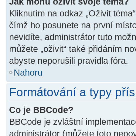
Jak mohu oživit svoje téma?
Kliknutím na odkaz „Oživit téma“
čímž ho posunete na první místo
nevidíte, administrátor tuto mo
můžete „oživit“ také přidáním no
abyste neporušili pravidla fóra.
Nahoru
Formátování a typy pří
Co je BBCode?
BBCode je zvláštní implementac
administrátor (můžete toto nepov