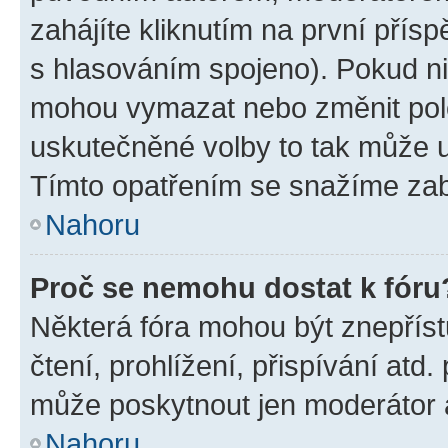
zahájíte kliknutím na první přísp
s hlasováním spojeno). Pokud ni
mohou vymazat nebo změnit polož
uskutečněné volby to tak může uč
Tímto opatřením se snažíme zabr
Nahoru
Proč se nemohu dostat k fóru
Některá fóra mohou být znepříst
čtení, prohlížení, přispívání atd.
může poskytnout jen moderátor a 
Nahoru