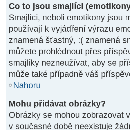
Co to jsou smajlíci (emotikon
Smajlíci, neboli emotikony jsou 
používají k vyjádření výrazu emo
znamená šťastný, :( znamená sm
můžete prohlédnout přes příspěv
smajlíky nezneužívat, aby se př
může také případně váš příspěv
Nahoru
Mohu přidávat obrázky?
Obrázky se mohou zobrazovat ve
v současné době neexistuje žád