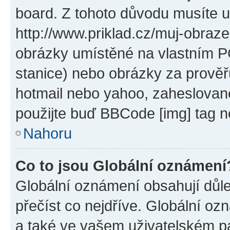
board. Z tohoto důvodu musíte u
http://www.priklad.cz/muj-obraz
obrázky umístěné na vlastním PC
stanice) nebo obrázky za prověř
hotmail nebo yahoo, zaheslovan
použijte buď BBCode [img] tag n
Nahoru
Co to jsou Globální oznámení
Globální oznámení obsahují důlež
přečíst co nejdříve. Globální o
a také ve vašem uživatelském pan