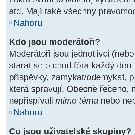
atd. Mají také všechny pravomo
Nahoru
Kdo jsou moderátoři?
Moderátoři jsou jednotlivci (nebo 
starat se o chod fóra každý den
příspěvky, zamykat/odemykat, p
která spravují. Obecně řečeno, m
nepřispívali
mimo téma
nebo nepř
Nahoru
Co jsou uživatelské skupiny?