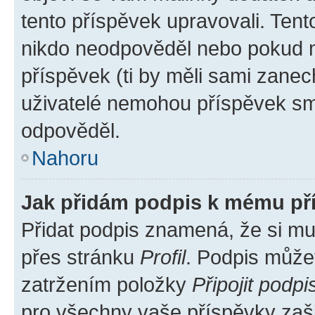
tento příspěvek upravovali. Ten
nikdo neodpověděl nebo pokud mo
příspěvek (ti by měli sami zanec
uživatelé nemohou příspěvek sma
odpověděl.
Nahoru
Jak přidám podpis k mému př
Přidat podpis znamená, že si mus
přes stránku
Profil
. Podpis může
zatržením položky
Připojit podpi
pro všechny vaše příspěvky zašk