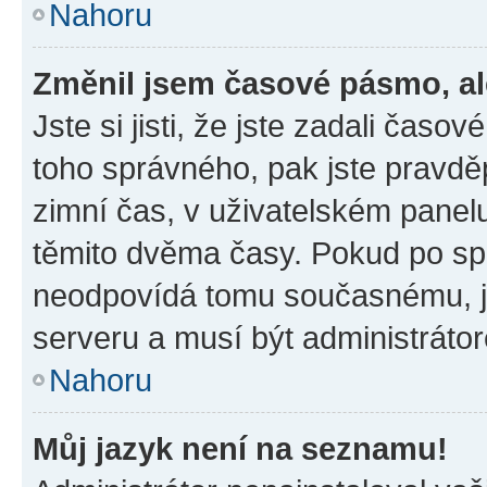
Nahoru
Změnil jsem časové pásmo, ale
Jste si jisti, že jste zadali časo
toho správného, pak jste pravdě
zimní čas, v uživatelském pane
těmito dvěma časy. Pokud po s
neodpovídá tomu současnému, j
serveru a musí být administráto
Nahoru
Můj jazyk není na seznamu!