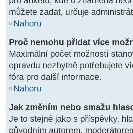
pro anketu, kde 0 znamená neom
můžete zadat, určuje administrá
Nahoru
Proč nemohu přidat více možn
Maximální počet možností stanov
opravdu nezbytně potřebujete ví
fóra pro další informace.
Nahoru
Jak změním nebo smažu hlas
Je to stejné jako s příspěvky, 
původním autorem, moderátorem