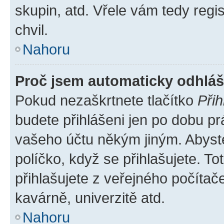
skupin, atd. Vřele vám tedy regi
chvil.
Nahoru
Proč jsem automaticky odhlá
Pokud nezaškrtnete tlačítko
Přih
budete přihlášeni jen po dobu pr
vašeho účtu někým jiným. Abyste 
políčko, když se přihlašujete. 
přihlašujete z veřejného počítač
kavárně, univerzitě atd.
Nahoru