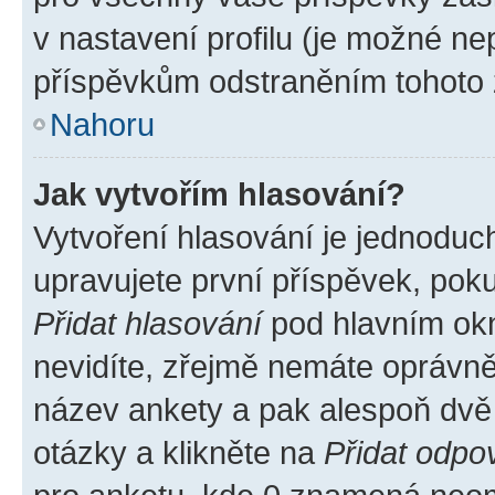
v nastavení profilu (je možné n
příspěvkům odstraněním tohoto z
Nahoru
Jak vytvořím hlasování?
Vytvoření hlasování je jednoduc
upravujete první příspěvek, poku
Přidat hlasování
pod hlavním okn
nevidíte, zřejmě nemáte oprávněn
název ankety a pak alespoň dvě
otázky a klikněte na
Přidat odpo