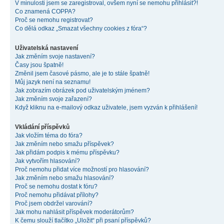
V minulosti jsem se zaregistroval, ovšem nyní se nemohu přihlásit?!
Co znamená COPPA?
Proč se nemohu registrovat?
Co dělá odkaz „Smazat všechny cookies z fóra“?
Uživatelská nastavení
Jak změním svoje nastavení?
Časy jsou špatně!
Změnil jsem časové pásmo, ale je to stále špatně!
Můj jazyk není na seznamu!
Jak zobrazím obrázek pod uživatelským jménem?
Jak změním svoje zařazení?
Když kliknu na e-mailový odkaz uživatele, jsem vyzván k přihlášení!
Vkládání příspěvků
Jak vložím téma do fóra?
Jak změním nebo smažu příspěvek?
Jak přidám podpis k mému příspěvku?
Jak vytvořím hlasování?
Proč nemohu přidat více možností pro hlasování?
Jak změním nebo smažu hlasování?
Proč se nemohu dostat k fóru?
Proč nemohu přidávat přílohy?
Proč jsem obdržel varování?
Jak mohu nahlásit příspěvek moderátorům?
K čemu slouží tlačítko „Uložit“ při psaní příspěvků?