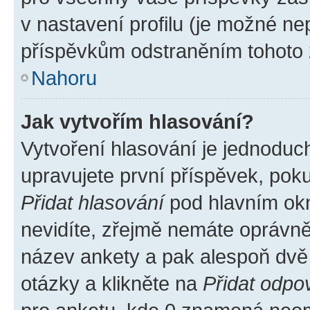
v nastavení profilu (je možné n
příspěvkům odstraněním tohoto z
Nahoru
Jak vytvořím hlasování?
Vytvoření hlasování je jednoduc
upravujete první příspěvek, poku
Přidat hlasování
pod hlavním okn
nevidíte, zřejmě nemáte oprávněn
název ankety a pak alespoň dvě
otázky a klikněte na
Přidat odpo