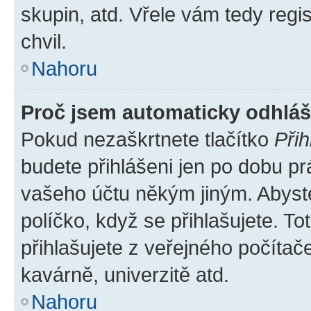
skupin, atd. Vřele vám tedy regi
chvil.
Nahoru
Proč jsem automaticky odhlá
Pokud nezaškrtnete tlačítko
Přih
budete přihlášeni jen po dobu pr
vašeho účtu někým jiným. Abyste 
políčko, když se přihlašujete. 
přihlašujete z veřejného počítač
kavárně, univerzitě atd.
Nahoru