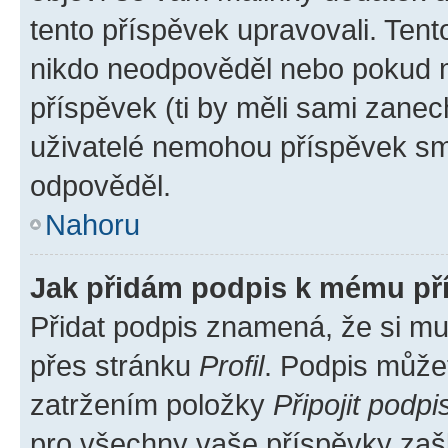
tento příspěvek upravovali. Ten
nikdo neodpověděl nebo pokud mo
příspěvek (ti by měli sami zanec
uživatelé nemohou příspěvek sma
odpověděl.
Nahoru
Jak přidám podpis k mému př
Přidat podpis znamená, že si mus
přes stránku
Profil
. Podpis může
zatržením položky
Připojit podpi
pro všechny vaše příspěvky zašk