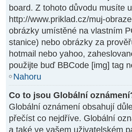
board. Z tohoto důvodu musíte u
http://www.priklad.cz/muj-obraz
obrázky umístěné na vlastním PC
stanice) nebo obrázky za prověř
hotmail nebo yahoo, zaheslovan
použijte buď BBCode [img] tag n
Nahoru
Co to jsou Globální oznámení
Globální oznámení obsahují důlež
přečíst co nejdříve. Globální o
a také ve vašem uživatelském pan