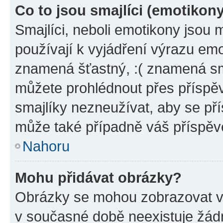
Co to jsou smajlíci (emotikon
Smajlíci, neboli emotikony jsou 
používají k vyjádření výrazu emo
znamená šťastný, :( znamená sm
můžete prohlédnout přes příspěv
smajlíky nezneužívat, aby se př
může také případně váš příspěv
Nahoru
Mohu přidávat obrázky?
Obrázky se mohou zobrazovat ve
v současné době neexistuje žád