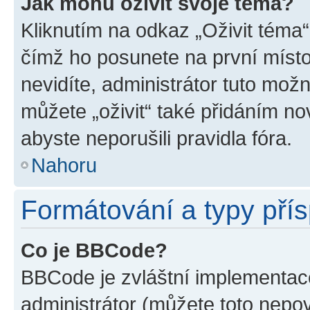
Jak mohu oživit svoje téma?
Kliknutím na odkaz „Oživit téma“
čímž ho posunete na první místo
nevidíte, administrátor tuto mo
můžete „oživit“ také přidáním no
abyste neporušili pravidla fóra.
Nahoru
Formátování a typy pří
Co je BBCode?
BBCode je zvláštní implementac
administrátor (můžete toto nepov