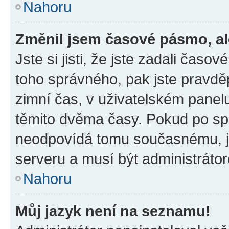
Nahoru
Změnil jsem časové pásmo, ale
Jste si jisti, že jste zadali časo
toho správného, pak jste pravdě
zimní čas, v uživatelském pane
těmito dvěma časy. Pokud po s
neodpovídá tomu současnému, j
serveru a musí být administráto
Nahoru
Můj jazyk není na seznamu!