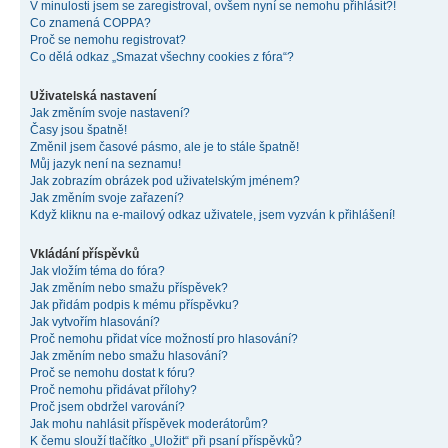
V minulosti jsem se zaregistroval, ovšem nyní se nemohu přihlásit?!
Co znamená COPPA?
Proč se nemohu registrovat?
Co dělá odkaz „Smazat všechny cookies z fóra“?
Uživatelská nastavení
Jak změním svoje nastavení?
Časy jsou špatně!
Změnil jsem časové pásmo, ale je to stále špatně!
Můj jazyk není na seznamu!
Jak zobrazím obrázek pod uživatelským jménem?
Jak změním svoje zařazení?
Když kliknu na e-mailový odkaz uživatele, jsem vyzván k přihlášení!
Vkládání příspěvků
Jak vložím téma do fóra?
Jak změním nebo smažu příspěvek?
Jak přidám podpis k mému příspěvku?
Jak vytvořím hlasování?
Proč nemohu přidat více možností pro hlasování?
Jak změním nebo smažu hlasování?
Proč se nemohu dostat k fóru?
Proč nemohu přidávat přílohy?
Proč jsem obdržel varování?
Jak mohu nahlásit příspěvek moderátorům?
K čemu slouží tlačítko „Uložit“ při psaní příspěvků?