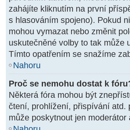
zahájíte kliknutím na první přísp
s hlasováním spojeno). Pokud ni
mohou vymazat nebo změnit polož
uskutečněné volby to tak může uč
Tímto opatřením se snažíme zabr
Nahoru
Proč se nemohu dostat k fóru
Některá fóra mohou být znepříst
čtení, prohlížení, přispívání atd.
může poskytnout jen moderátor a 
Nahoru