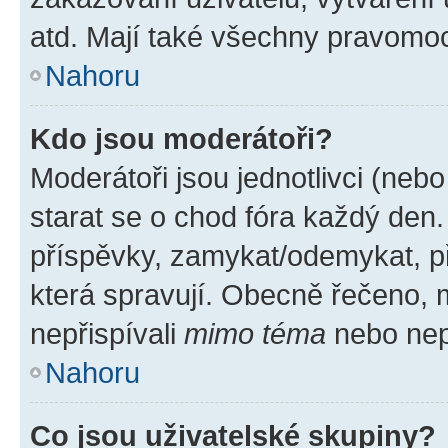
atd. Mají také všechny pravomo
Nahoru
Kdo jsou moderátoři?
Moderátoři jsou jednotlivci (nebo 
starat se o chod fóra každý den
příspěvky, zamykat/odemykat, p
která spravují. Obecně řečeno, m
nepřispívali
mimo téma
nebo nepř
Nahoru
Co jsou uživatelské skupiny?