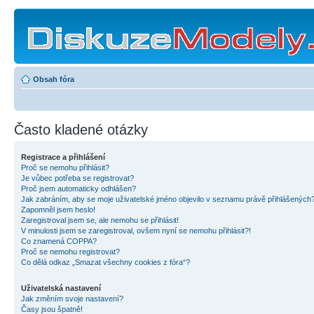
Obsah fóra
Často kladené otázky
Registrace a přihlášení
Proč se nemohu přihlásit?
Je vůbec potřeba se registrovat?
Proč jsem automaticky odhlášen?
Jak zabráním, aby se moje uživatelské jméno objevilo v seznamu právě přihlášených
Zapomněl jsem heslo!
Zaregistroval jsem se, ale nemohu se přihlásit!
V minulosti jsem se zaregistroval, ovšem nyní se nemohu přihlásit?!
Co znamená COPPA?
Proč se nemohu registrovat?
Co dělá odkaz „Smazat všechny cookies z fóra“?
Uživatelská nastavení
Jak změním svoje nastavení?
Časy jsou špatně!