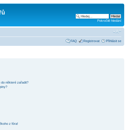
řů
Pokročilé hledání
FAQ
Registrovat
Přihlásit se
 do některé zařadit?
piny?
ěkoho z fóra!