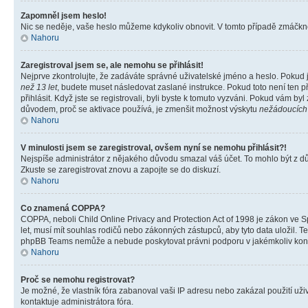
Zapomněl jsem heslo!
Nic se neděje, vaše heslo můžeme kdykoliv obnovit. V tomto případě zmáčknět
Nahoru
Zaregistroval jsem se, ale nemohu se přihlásit!
Nejprve zkontrolujte, že zadáváte správné uživatelské jméno a heslo. Pokud 
než 13 let
, budete muset následovat zaslané instrukce. Pokud toto není ten p
přihlásit. Když jste se registrovali, byli byste k tomuto vyzváni. Pokud vám b
důvodem, proč se aktivace používá, je zmenšit možnost výskytu
nežádoucích
Nahoru
V minulosti jsem se zaregistroval, ovšem nyní se nemohu přihlásit?!
Nejspíše administrátor z nějakého důvodu smazal váš účet. To mohlo být z důvo
Zkuste se zaregistrovat znovu a zapojte se do diskuzí.
Nahoru
Co znamená COPPA?
COPPA, neboli Child Online Privacy and Protection Act of 1998 je zákon ve Sp
let, musí mít souhlas rodičů nebo zákonných zástupců, aby tyto data uložil. Te
phpBB Teams nemůže a nebude poskytovat právni podporu v jakémkoliv kont
Nahoru
Proč se nemohu registrovat?
Je možné, že vlastník fóra zabanoval vaši IP adresu nebo zakázal použití uživ
kontaktuje administrátora fóra.