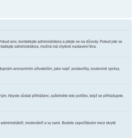
Pokud ano, kontaktujte administrátora a ptejte se na důvody. Pokud jste se
kontaktujte administrátora, možná má chybné nastavení fóra.
dostupným anonymním uživatelům, jako např. postavičky, soukromé zprávy,
m. Abyste zůstali přihlášeni, zaškrtněte toto políčko, když se přihlašujete.
e administrátoři, moderátoři a vy sami. Budete započítáváni mezi skryté