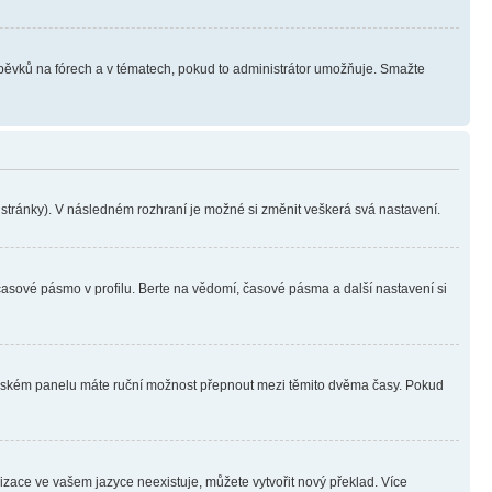
íspěvků na fórech a v tématech, pokud to administrátor umožňuje. Smažte
i stránky). V následném rozhraní je možné si změnit veškerá svá nastavení.
časové pásmo v profilu. Berte na vědomí, časové pásma a další nastavení si
ivatelském panelu máte ruční možnost přepnout mezi těmito dvěma časy. Pokud
lizace ve vašem jazyce neexistuje, můžete vytvořit nový překlad. Více