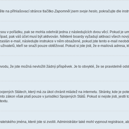
e na přihlašovací stránce tlačítko
Zapomněl jsem svoje heslo
, pokračujte dle ins
jsou v pořádku, pak se mohla odehrát jedna z následujících dvou věcí. Pokud je um
řípad, pak váš účet musí být aktivován. Některé boardy vyžadují aktivaci všech nov
yl zaslán e-mail, následujte instrukce v něm obsažené, pokud jste tento e-mail neobd
uživatelů, kteří se snaží pouze obtěžovat. Pokud si jste jisti, že e-mailová adresa, k
du, že jste možná nevložili žádný příspěvek. Je to obvyklé, že se pravidelně odstra
ojených Státech, který má za úkol chránit mládež na internetu. Stránky, kde je po
nto zákon však platí pouze v jurisdikci Spojených Států. Pokud si nejste jisti, jestl
extu.
atelského jména, které jste si zvolili. Administrátor také mohl vypnout registrace, 