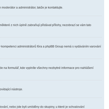
 moderátor a administrátor, takže je kontaktujte.
ěkteré z nich úplně zabraňují přidávat přílohy, nezobrazí se vám tato
ně v kompetenci administrátorů fóra a phpBB Group nemá s vydáváním varování
ede na formulář, kde vyplníte všechny nezbytné informace pro nahlášení
vídající nástroje.
vání, nebo jste byli umístěny do skupiny, u které je schvalování