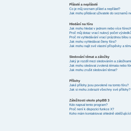
Přátelé a nepřátelé
Co je můj seznam přátel a nepřátel?
Jak mohu přidávat uživatele do seznamů ne
Hledání na fóru
Jak mohu hledat v jednom nebo více fórec
Proč můj dotaz vrací nulový počet výsledk
Proč mi vyhledávání vrací prázdnou bílou s
Jak mohu vyhledávat členy fóra?
Jak mohu najít své vlastní příspěvky a tém
Sledování témat a záložky
Jaký je rozdíl mezi sledováním a záložkam
Jak mohu sledovat zvolená témata nebo fó
Jak mohu zrušit sledování témat?
Přílohy
Jaké přílohy jsou povolené na tomto fóru?
Jak si mohu zobrazit všechny své přílohy?
Záležitosti okolo phpBB 3
Kdo napsal tento program?
Proč není k dispozici funkce X?
Koho mám kontaktovat ohledně obtěžujících 