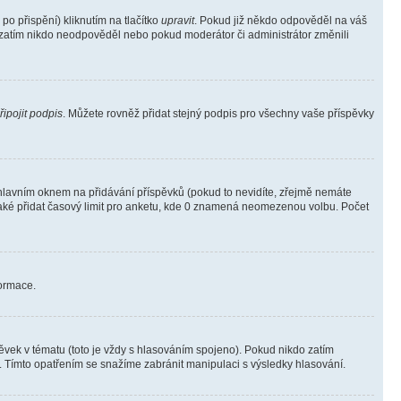
o přispění) kliknutím na tlačítko
upravit
. Pokud již někdo odpověděl na váš
ud zatím nikdo neodpověděl nebo pokud moderátor či administrátor změnili
řipojit podpis
. Můžete rovněž přidat stejný podpis pro všechny vaše příspěvky
lavním oknem na přidávání příspěvků (pokud to nevidíte, zřejmě nemáte
také přidat časový limit pro anketu, kde 0 znamená neomezenou volbu. Počet
formace.
vek v tématu (toto je vždy s hlasováním spojeno). Pokud nikdo zatím
. Tímto opatřením se snažíme zabránit manipulaci s výsledky hlasování.