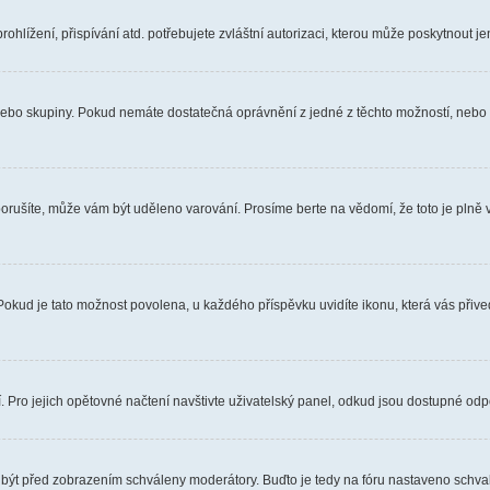
hlížení, přispívání atd. potřebujete zvláštní autorizaci, kterou může poskytnout jen
, nebo skupiny. Pokud nemáte dostatečná oprávnění z jedné z těchto možností, nebo n
e porušíte, může vám být uděleno varování. Prosíme berte na vědomí, že toto je pl
 Pokud je tato možnost povolena, u každého příspěvku uvidíte ikonu, která vás přiv
Pro jejich opětovné načtení navštivte uživatelský panel, odkud jsou dostupné odpo
 být před zobrazením schváleny moderátory. Buďto je tedy na fóru nastaveno schvalo