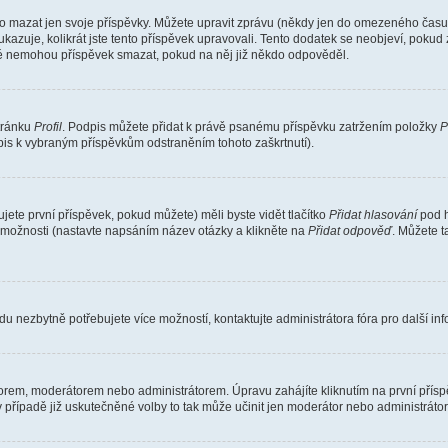
o mazat jen svoje příspěvky. Můžete upravit zprávu (někdy jen do omezeného času p
 ukazuje, kolikrát jste tento příspěvek upravovali. Tento dodatek se neobjeví, pok
telé nemohou příspěvek smazat, pokud na něj již někdo odpověděl.
stránku
Profil
. Podpis můžete přidat k právě psanému příspěvku zatržením položky
P
dpis k vybraným příspěvkům odstraněním tohoto zaškrtnutí).
ete první příspěvek, pokud můžete) měli byste vidět tlačítko
Přidat hlasování
pod h
ě možnosti (nastavte napsáním název otázky a klikněte na
Přidat odpověď
. Můžete 
u nezbytně potřebujete více možností, kontaktujte administrátora fóra pro další in
orem, moderátorem nebo administrátorem. Úpravu zahájíte kliknutím na první příspě
případě již uskutečněné volby to tak může učinit jen moderátor nebo administrátor