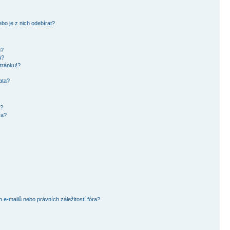
bo je z nich odebírat?
h?
ů?
tránku!?
ata?
i?
ra?
e-mailů nebo právních záležitostí fóra?