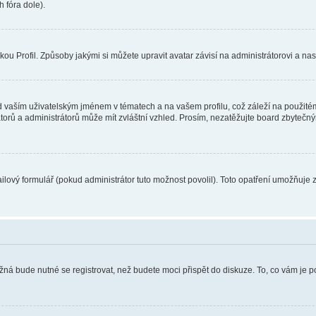
 fóra dole).
u Profil. Způsoby jakými si můžete upravit avatar závisí na administrátorovi a na
 vaším uživatelským jménem v tématech a na vašem profilu, což záleží na použitém
rátorů a administrátorů může mít zvláštní vzhled. Prosím, nezatěžujte board zbytečn
lový formulář (pokud administrátor tuto možnost povolil). Toto opatření umožňuje 
žná bude nutné se registrovat, než budete moci přispět do diskuze. To, co vám je 