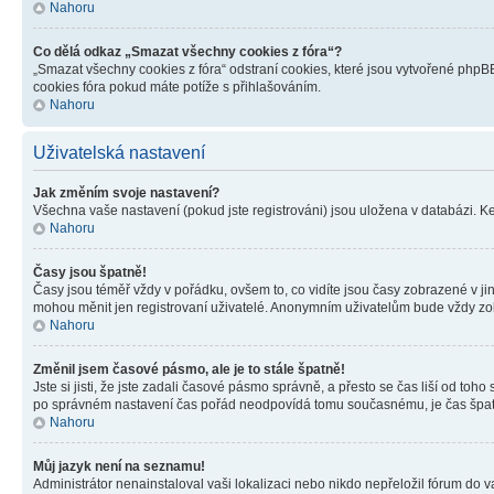
Nahoru
Co dělá odkaz „Smazat všechny cookies z fóra“?
„Smazat všechny cookies z fóra“ odstraní cookies, které jsou vytvořené phpBB
cookies fóra pokud máte potíže s přihlašováním.
Nahoru
Uživatelská nastavení
Jak změním svoje nastavení?
Všechna vaše nastavení (pokud jste registrováni) jsou uložena v databázi. K
Nahoru
Časy jsou špatně!
Časy jsou téměř vždy v pořádku, ovšem to, co vidíte jsou časy zobrazené v j
mohou měnit jen registrovaní uživatelé. Anonymním uživatelům bude vždy zo
Nahoru
Změnil jsem časové pásmo, ale je to stále špatně!
Jste si jisti, že jste zadali časové pásmo správně, a přesto se čas liší od 
po správném nastavení čas pořád neodpovídá tomu současnému, je čas špatn
Nahoru
Můj jazyk není na seznamu!
Administrátor nenainstaloval vaši lokalizaci nebo nikdo nepřeložil fórum do 