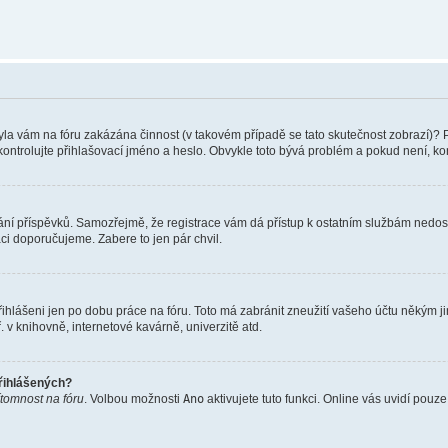
 Byla vám na fóru zakázána činnost (v takovém případě se tato skutečnost zobrazí)? 
vu zkontrolujte přihlašovací jméno a heslo. Obvykle toto bývá problém a pokud není, 
vkládání příspěvků. Samozřejmě, že registrace vám dá přístup k ostatním službám ne
aci doporučujeme. Zabere to jen pár chvil.
řihlášeni jen po dobu práce na fóru. Toto má zabránit zneužití vašeho účtu někým jiný
v knihovně, internetové kavárně, univerzitě atd.
přihlášených?
ítomnost na fóru
. Volbou možnosti
Ano
aktivujete tuto funkci. Online vás uvidí pouz