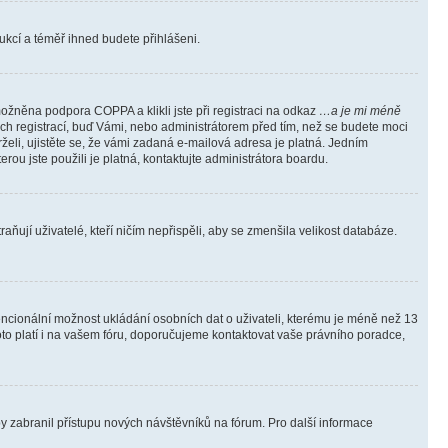
trukcí a téměř ihned budete přihlášeni.
ožněna podpora COPPA a klikli jste při registraci na odkaz
…a je mi méně
ých registrací, buď Vámi, nebo administrátorem před tím, než se budete moci
rželi, ujistěte se, že vámi zadaná e-mailová adresa je platná. Jedním
terou jste použili je platná, kontaktujte administrátora boardu.
ňují uživatelé, kteří ničím nepřispěli, aby se zmenšila velikost databáze.
tencionální možnost ukládání osobních dat o uživateli, kterému je méně než 13
i toto platí i na vašem fóru, doporučujeme kontaktovat vaše právního poradce,
aby zabranil přístupu nových návštěvníků na fórum. Pro další informace