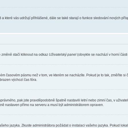
 a které vás udržují přihlášené, dále se také starají o funkce sledování nových př
e změně stačí kliknout na odkaz
Uživatelský panel
(obvykle se nachází v horní část
iném časovém pásmu než v tom, ve kterém se nacházíte. Pokud je to tak, změňte si 
brazen výchozí čas fóra.
toho správného, pak jste pravděpodobně špatně nastavili letní nebo zimní čas, v už
ě nastaven přímo na serveru a musí být administrátorem opraven.
vašeho jazyka. Zkuste administrátora požádat o instalaci vašeho jazyka. Pokud loka