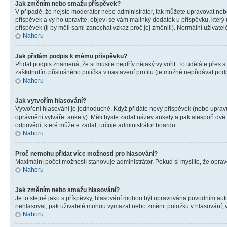
Jak změním nebo smažu příspěvek?
V případě, že nejste moderátor nebo administrátor, tak můžete upravovat neb
příspěvek a vy ho upravíte, objeví se vám malinký dodatek u příspěvku, který
příspěvek (ti by měli sami zanechat vzkaz proč jej změnili). Normální uživa
Nahoru
Jak přidám podpis k mému příspěvku?
Přidat podpis znamená, že si musíte nejdřív nějaký vytvořit. To uděláte přes 
zaškrtnutím příslušného políčka v nastavení profilu (je možné nepřidávat po
Nahoru
Jak vytvořím hlasování?
Vytvoření hlasování je jednoduché. Když přidáte nový příspěvek (nebo upravuj
oprávnění vytvářet ankety). Měli byste zadat název ankety a pak alespoň dv
odpovědí, které můžete zadat, určuje administrátor boardu.
Nahoru
Proč nemohu přidat více možností pro hlasování?
Maximální počet možností stanovuje administrátor. Pokud si myslíte, že opravd
Nahoru
Jak změním nebo smažu hlasování?
Je to stejné jako s příspěvky, hlasování mohou být upravována původním aut
nehlasoval, pak uživatelé mohou vymazat nebo změnit položku v hlasování, v 
Nahoru