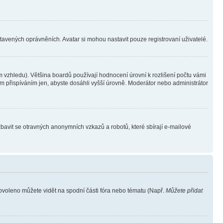
stavených oprávněních. Avatar si mohou nastavit pouze registrovaní uživatelé.
 vzhledu). Většina boardů používají hodnocení úrovní k rozlišení počtu vámi
ým přispíváním jen, abyste dosáhli vyšší úrovně. Moderátor nebo administrátor
zbavit se otravných anonymních vzkazů a robotů, které sbírají e-mailové
povoleno můžete vidět na spodní části fóra nebo tématu (Např.
Můžete přidat