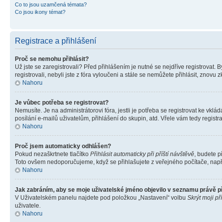
Co to jsou uzamčená témata?
Co jsou ikony témat?
Registrace a přihlášení
Proč se nemohu přihlásit?
Už jste se zaregistrovali? Před přihlášením je nutné se nejdříve registrovat.
registrovali, nebyli jste z fóra vyloučeni a stále se nemůžete přihlásit, zno
Nahoru
Je vůbec potřeba se registrovat?
Nemusíte. Je na administrátorovi fóra, jestli je potřeba se registrovat ke 
posílání e-mailů uživatelům, přihlášení do skupin, atd. Vřele vám tedy registr
Nahoru
Proč jsem automaticky odhlášen?
Pokud nezaškrtnete tlačítko
Přihlásit automaticky při příští návštěvě
, budete p
Toto ovšem nedoporučujeme, když se přihlašujete z veřejného počítače, např. 
Nahoru
Jak zabráním, aby se moje uživatelské jméno objevilo v seznamu právě 
V Uživatelském panelu najdete pod položkou „Nastavení“ volbu
Skrýt moji př
uživatele.
Nahoru