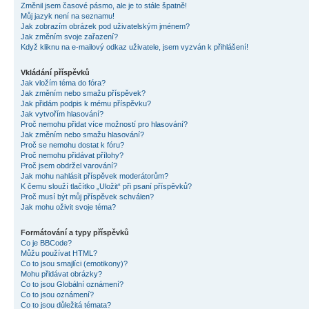
Změnil jsem časové pásmo, ale je to stále špatně!
Můj jazyk není na seznamu!
Jak zobrazím obrázek pod uživatelským jménem?
Jak změním svoje zařazení?
Když kliknu na e-mailový odkaz uživatele, jsem vyzván k přihlášení!
Vkládání příspěvků
Jak vložím téma do fóra?
Jak změním nebo smažu příspěvek?
Jak přidám podpis k mému příspěvku?
Jak vytvořím hlasování?
Proč nemohu přidat více možností pro hlasování?
Jak změním nebo smažu hlasování?
Proč se nemohu dostat k fóru?
Proč nemohu přidávat přílohy?
Proč jsem obdržel varování?
Jak mohu nahlásit příspěvek moderátorům?
K čemu slouží tlačítko „Uložit“ při psaní příspěvků?
Proč musí být můj příspěvek schválen?
Jak mohu oživit svoje téma?
Formátování a typy příspěvků
Co je BBCode?
Můžu používat HTML?
Co to jsou smajlíci (emotikony)?
Mohu přidávat obrázky?
Co to jsou Globální oznámení?
Co to jsou oznámení?
Co to jsou důležitá témata?