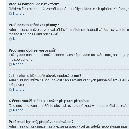
Proč se nemohu dostat k fóru?
Některá fóra mohou být znepřístupněna určitým lidem či skupinám. Ke čtení, pro
Nahoru
Proč nemohu přidávat přílohy?
Administrátor může povolovat přidávání příloh pro jednotlivá fóra, uživatele
možnost při odesílání příspěvků.
Nahoru
Proč jsem obdržel varování?
Každý administrátor si může stanovit vlastní pravidla na svém fóru, pokud j
nic společného.
Nahoru
Jak mohu nahlásit příspěvek moderátorům?
Administrátor může na fóru povolit nahlašování vadných příspěvků uživateli.
příspěvku.
Nahoru
K čemu slouží tlačítko „Uložit“ při psaní příspěvků?
Tato možnost vám umožňuje uložit si rozepsané zprávy pro pozdější odeslání. 
Nahoru
Proč musí být můj příspěvek schválen?
Administrátor fóra může nastavit, že příspěvky od uživatelů nebo skupin musí