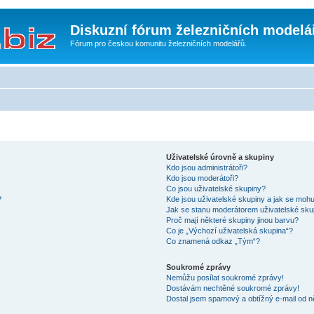
Diskuzní fórum železničních modelá
Fórum pro českou komunitu železničních modelářů.
Uživatelské úrovně a skupiny
Kdo jsou administrátoři?
Kdo jsou moderátoři?
Co jsou uživatelské skupiny?
?
Kde jsou uživatelské skupiny a jak se mohu
Jak se stanu moderátorem uživatelské sku
Proč mají některé skupiny jinou barvu?
Co je „Výchozí uživatelská skupina“?
Co znamená odkaz „Tým“?
Soukromé zprávy
Nemůžu posílat soukromé zprávy!
Dostávám nechtěné soukromé zprávy!
Dostal jsem spamový a obtížný e-mail od n