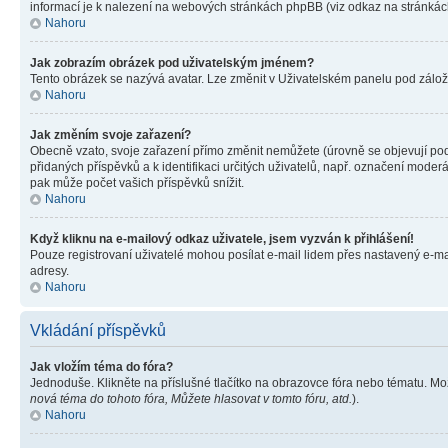
informací je k nalezení na webových stránkách phpBB (viz odkaz na stránkách
Nahoru
Jak zobrazím obrázek pod uživatelským jménem?
Tento obrázek se nazývá avatar. Lze změnit v Uživatelském panelu pod záložko
Nahoru
Jak změním svoje zařazení?
Obecně vzato, svoje zařazení přímo změnit nemůžete (úrovně se objevují pod
přidaných příspěvků a k identifikaci určitých uživatelů, např. označení mode
pak může počet vašich příspěvků snížit.
Nahoru
Když kliknu na e-mailový odkaz uživatele, jsem vyzván k přihlášení!
Pouze registrovaní uživatelé mohou posílat e-mail lidem přes nastavený e-mai
adresy.
Nahoru
Vkládání příspěvků
Jak vložím téma do fóra?
Jednoduše. Klikněte na příslušné tlačítko na obrazovce fóra nebo tématu. Mo
nová téma do tohoto fóra, Můžete hlasovat v tomto fóru, atd.
).
Nahoru