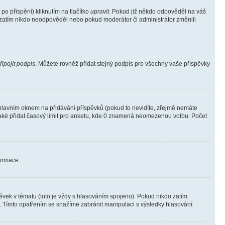
o přispění) kliknutím na tlačítko
upravit
. Pokud již někdo odpověděl na váš
ud zatím nikdo neodpověděl nebo pokud moderátor či administrátor změnili
řipojit podpis
. Můžete rovněž přidat stejný podpis pro všechny vaše příspěvky
lavním oknem na přidávání příspěvků (pokud to nevidíte, zřejmě nemáte
také přidat časový limit pro anketu, kde 0 znamená neomezenou volbu. Počet
formace.
vek v tématu (toto je vždy s hlasováním spojeno). Pokud nikdo zatím
. Tímto opatřením se snažíme zabránit manipulaci s výsledky hlasování.