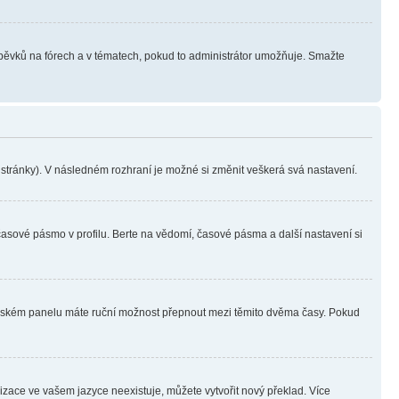
íspěvků na fórech a v tématech, pokud to administrátor umožňuje. Smažte
i stránky). V následném rozhraní je možné si změnit veškerá svá nastavení.
časové pásmo v profilu. Berte na vědomí, časové pásma a další nastavení si
ivatelském panelu máte ruční možnost přepnout mezi těmito dvěma časy. Pokud
lizace ve vašem jazyce neexistuje, můžete vytvořit nový překlad. Více