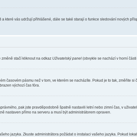
 a které vás udržují přihlášené, dále se také starají o funkce sledování nových př
e změně stačí kliknout na odkaz
Uživatelský panel
(obvykle se nachází v horní část
iném časovém pásmu než v tom, ve kterém se nacházíte. Pokud je to tak, změňte si 
brazen výchozí čas fóra.
toho správného, pak jste pravděpodobně špatně nastavili letní nebo zimní čas, v už
ě nastaven přímo na serveru a musí být administrátorem opraven.
vašeho jazyka. Zkuste administrátora požádat o instalaci vašeho jazyka. Pokud loka