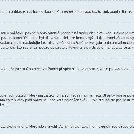
e na přihlašovací stránce tlačítko
Zapomněl jsem svoje heslo
, pokračujte dle ins
jsou v pořádku, pak se mohla odehrát jedna z následujících dvou věcí. Pokud je um
řípad, pak váš účet musí být aktivován. Některé boardy vyžadují aktivaci všech nov
yl zaslán e-mail, následujte instrukce v něm obsažené, pokud jste tento e-mail neobd
uživatelů, kteří se snaží pouze obtěžovat. Pokud si jste jisti, že e-mailová adresa, k
du, že jste možná nevložili žádný příspěvek. Je to obvyklé, že se pravidelně odstra
ojených Státech, který má za úkol chránit mládež na internetu. Stránky, kde je po
nto zákon však platí pouze v jurisdikci Spojených Států. Pokud si nejste jisti, jestl
extu.
atelského jména, které jste si zvolili. Administrátor také mohl vypnout registrace, 