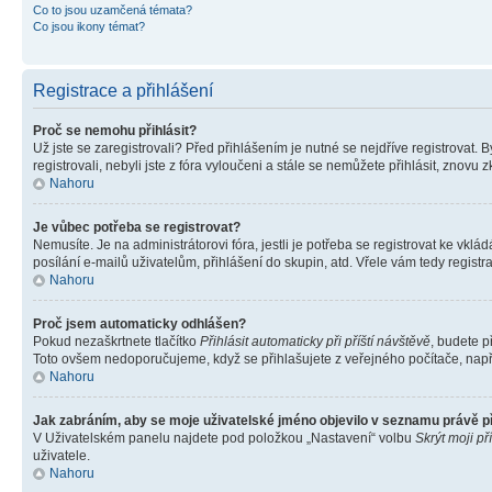
Co to jsou uzamčená témata?
Co jsou ikony témat?
Registrace a přihlášení
Proč se nemohu přihlásit?
Už jste se zaregistrovali? Před přihlášením je nutné se nejdříve registrovat.
registrovali, nebyli jste z fóra vyloučeni a stále se nemůžete přihlásit, zno
Nahoru
Je vůbec potřeba se registrovat?
Nemusíte. Je na administrátorovi fóra, jestli je potřeba se registrovat ke 
posílání e-mailů uživatelům, přihlášení do skupin, atd. Vřele vám tedy registr
Nahoru
Proč jsem automaticky odhlášen?
Pokud nezaškrtnete tlačítko
Přihlásit automaticky při příští návštěvě
, budete p
Toto ovšem nedoporučujeme, když se přihlašujete z veřejného počítače, např. 
Nahoru
Jak zabráním, aby se moje uživatelské jméno objevilo v seznamu právě 
V Uživatelském panelu najdete pod položkou „Nastavení“ volbu
Skrýt moji př
uživatele.
Nahoru