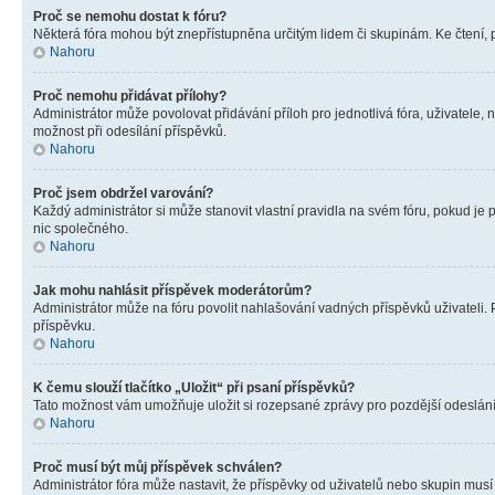
Proč se nemohu dostat k fóru?
Některá fóra mohou být znepřístupněna určitým lidem či skupinám. Ke čtení, pro
Nahoru
Proč nemohu přidávat přílohy?
Administrátor může povolovat přidávání příloh pro jednotlivá fóra, uživatele
možnost při odesílání příspěvků.
Nahoru
Proč jsem obdržel varování?
Každý administrátor si může stanovit vlastní pravidla na svém fóru, pokud j
nic společného.
Nahoru
Jak mohu nahlásit příspěvek moderátorům?
Administrátor může na fóru povolit nahlašování vadných příspěvků uživateli.
příspěvku.
Nahoru
K čemu slouží tlačítko „Uložit“ při psaní příspěvků?
Tato možnost vám umožňuje uložit si rozepsané zprávy pro pozdější odeslání. 
Nahoru
Proč musí být můj příspěvek schválen?
Administrátor fóra může nastavit, že příspěvky od uživatelů nebo skupin musí