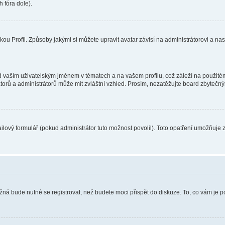
 fóra dole).
u Profil. Způsoby jakými si můžete upravit avatar závisí na administrátorovi a na
 vaším uživatelským jménem v tématech a na vašem profilu, což záleží na použitém
rátorů a administrátorů může mít zvláštní vzhled. Prosím, nezatěžujte board zbytečn
lový formulář (pokud administrátor tuto možnost povolil). Toto opatření umožňuje 
žná bude nutné se registrovat, než budete moci přispět do diskuze. To, co vám je 