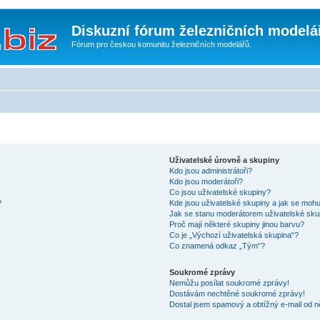
Diskuzní fórum železničních modelá
Fórum pro českou komunitu železničních modelářů.
Uživatelské úrovně a skupiny
Kdo jsou administrátoři?
Kdo jsou moderátoři?
Co jsou uživatelské skupiny?
?
Kde jsou uživatelské skupiny a jak se mohu
Jak se stanu moderátorem uživatelské sku
Proč mají některé skupiny jinou barvu?
Co je „Výchozí uživatelská skupina“?
Co znamená odkaz „Tým“?
Soukromé zprávy
Nemůžu posílat soukromé zprávy!
Dostávám nechtěné soukromé zprávy!
Dostal jsem spamový a obtížný e-mail od n