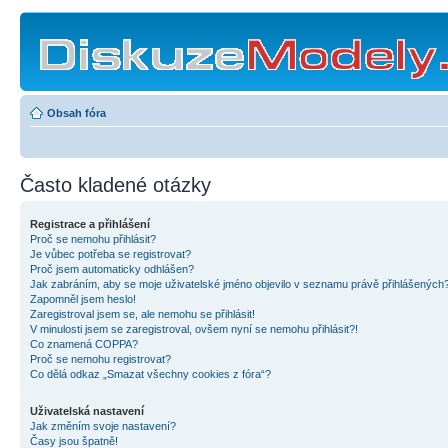
Obsah fóra
Často kladené otázky
Registrace a přihlášení
Proč se nemohu přihlásit?
Je vůbec potřeba se registrovat?
Proč jsem automaticky odhlášen?
Jak zabráním, aby se moje uživatelské jméno objevilo v seznamu právě přihlášených
Zapomněl jsem heslo!
Zaregistroval jsem se, ale nemohu se přihlásit!
V minulosti jsem se zaregistroval, ovšem nyní se nemohu přihlásit?!
Co znamená COPPA?
Proč se nemohu registrovat?
Co dělá odkaz „Smazat všechny cookies z fóra“?
Uživatelská nastavení
Jak změním svoje nastavení?
Časy jsou špatně!