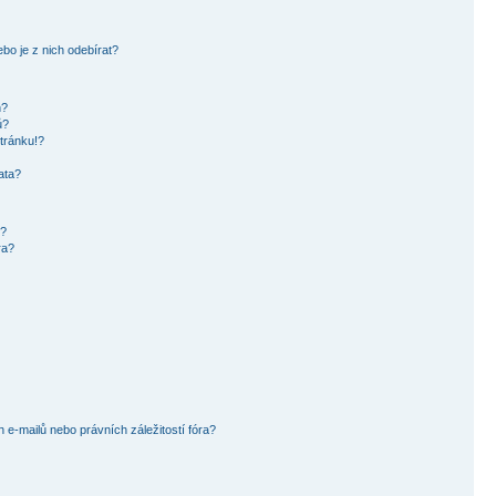
bo je z nich odebírat?
h?
ů?
tránku!?
ata?
i?
ra?
e-mailů nebo právních záležitostí fóra?