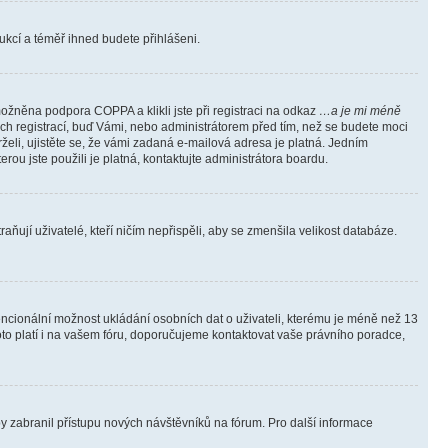
trukcí a téměř ihned budete přihlášeni.
ožněna podpora COPPA a klikli jste při registraci na odkaz
…a je mi méně
ých registrací, buď Vámi, nebo administrátorem před tím, než se budete moci
rželi, ujistěte se, že vámi zadaná e-mailová adresa je platná. Jedním
terou jste použili je platná, kontaktujte administrátora boardu.
ňují uživatelé, kteří ničím nepřispěli, aby se zmenšila velikost databáze.
tencionální možnost ukládání osobních dat o uživateli, kterému je méně než 13
i toto platí i na vašem fóru, doporučujeme kontaktovat vaše právního poradce,
aby zabranil přístupu nových návštěvníků na fórum. Pro další informace