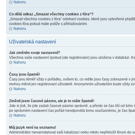
Nahoru
Co dělá odkaz „Smazat všechny cookies z fóra“?
„Smazat všechny cookies z fóra“ odstraní cookies, které jsou vytvořené phpBB
cookies fóra pokud máte potíže s přihlašováním.
Nahoru
Uživatelská nastavení
Jak změním svoje nastavení?
Všechna vaše nastavení (pokud jste registrováni) jsou uložena v databázi. K
Nahoru
Časy jsou špatně!
Časy jsou téměř vždy v pořádku, ovšem to, co vidíte jsou časy zobrazené v j
mohou měnit jen registrovaní uživatelé. Anonymním uživatelům bude vždy zo
Nahoru
Změnil jsem časové pásmo, ale je to stále špatně!
Jste si jisti, že jste zadali časové pásmo správně, a přesto se čas liší od 
po správném nastavení čas pořád neodpovídá tomu současnému, je čas špatn
Nahoru
Můj jazyk není na seznamu!
Administrátor nenainstaloval vaši lokalizaci nebo nikdo nepřeložil fórum do 