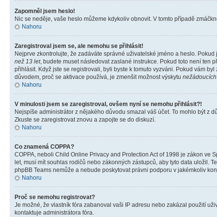
Zapomněl jsem heslo!
Nic se neděje, vaše heslo můžeme kdykoliv obnovit. V tomto případě zmáčknět
Nahoru
Zaregistroval jsem se, ale nemohu se přihlásit!
Nejprve zkontrolujte, že zadáváte správné uživatelské jméno a heslo. Pokud 
než 13 let
, budete muset následovat zaslané instrukce. Pokud toto není ten p
přihlásit. Když jste se registrovali, byli byste k tomuto vyzváni. Pokud vám b
důvodem, proč se aktivace používá, je zmenšit možnost výskytu
nežádoucích
Nahoru
V minulosti jsem se zaregistroval, ovšem nyní se nemohu přihlásit?!
Nejspíše administrátor z nějakého důvodu smazal váš účet. To mohlo být z důvo
Zkuste se zaregistrovat znovu a zapojte se do diskuzí.
Nahoru
Co znamená COPPA?
COPPA, neboli Child Online Privacy and Protection Act of 1998 je zákon ve Sp
let, musí mít souhlas rodičů nebo zákonných zástupců, aby tyto data uložil. Te
phpBB Teams nemůže a nebude poskytovat právni podporu v jakémkoliv kont
Nahoru
Proč se nemohu registrovat?
Je možné, že vlastník fóra zabanoval vaši IP adresu nebo zakázal použití uživ
kontaktuje administrátora fóra.