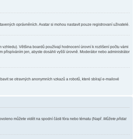
stavených oprávněních. Avatar si mohou nastavit pouze registrovaní uživatelé.
 vzhledu). Většina boardů používají hodnocení úrovní k rozlišení počtu vámi
ým přispíváním jen, abyste dosáhli vyšší úrovně. Moderátor nebo administrátor
zbavit se otravných anonymních vzkazů a robotů, které sbírají e-mailové
povoleno můžete vidět na spodní části fóra nebo tématu (Např.
Můžete přidat