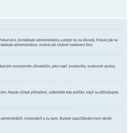
Pokud ano, kontaktujte administrátora a ptejte se na důvody. Pokud jste se
kontaktujte administrátora, možná má chybné nastavení fóra.
dostupným anonymním uživatelům, jako např. postavičky, soukromé zprávy,
m. Abyste zůstali přihlášeni, zaškrtněte toto políčko, když se přihlašujete.
e administrátoři, moderátoři a vy sami. Budete započítáváni mezi skryté