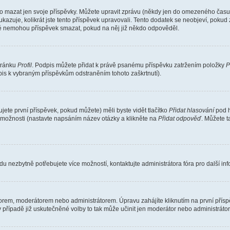
o mazat jen svoje příspěvky. Můžete upravit zprávu (někdy jen do omezeného času p
 ukazuje, kolikrát jste tento příspěvek upravovali. Tento dodatek se neobjeví, pok
telé nemohou příspěvek smazat, pokud na něj již někdo odpověděl.
stránku
Profil
. Podpis můžete přidat k právě psanému příspěvku zatržením položky
P
dpis k vybraným příspěvkům odstraněním tohoto zaškrtnutí).
ete první příspěvek, pokud můžete) měli byste vidět tlačítko
Přidat hlasování
pod h
ě možnosti (nastavte napsáním název otázky a klikněte na
Přidat odpověď
. Můžete 
u nezbytně potřebujete více možností, kontaktujte administrátora fóra pro další in
orem, moderátorem nebo administrátorem. Úpravu zahájíte kliknutím na první příspě
případě již uskutečněné volby to tak může učinit jen moderátor nebo administrátor