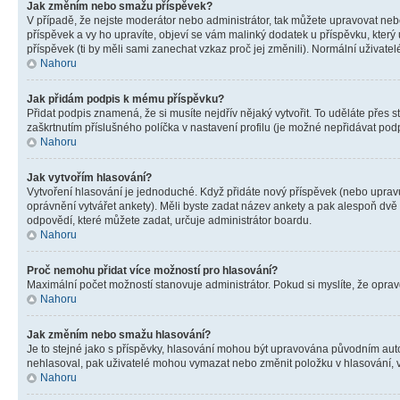
Jak změním nebo smažu příspěvek?
V případě, že nejste moderátor nebo administrátor, tak můžete upravovat neb
příspěvek a vy ho upravíte, objeví se vám malinký dodatek u příspěvku, který
příspěvek (ti by měli sami zanechat vzkaz proč jej změnili). Normální uživa
Nahoru
Jak přidám podpis k mému příspěvku?
Přidat podpis znamená, že si musíte nejdřív nějaký vytvořit. To uděláte přes 
zaškrtnutím příslušného políčka v nastavení profilu (je možné nepřidávat po
Nahoru
Jak vytvořím hlasování?
Vytvoření hlasování je jednoduché. Když přidáte nový příspěvek (nebo upravuj
oprávnění vytvářet ankety). Měli byste zadat název ankety a pak alespoň dv
odpovědí, které můžete zadat, určuje administrátor boardu.
Nahoru
Proč nemohu přidat více možností pro hlasování?
Maximální počet možností stanovuje administrátor. Pokud si myslíte, že opravd
Nahoru
Jak změním nebo smažu hlasování?
Je to stejné jako s příspěvky, hlasování mohou být upravována původním aut
nehlasoval, pak uživatelé mohou vymazat nebo změnit položku v hlasování, v 
Nahoru