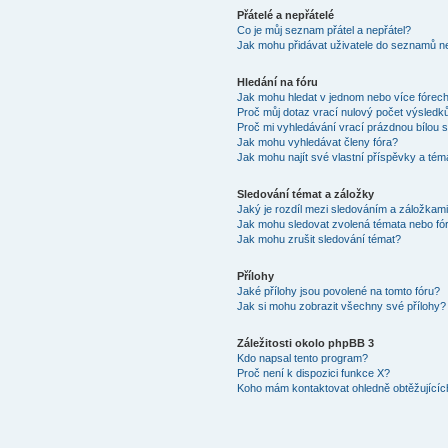
Přátelé a nepřátelé
Co je můj seznam přátel a nepřátel?
Jak mohu přidávat uživatele do seznamů ne
Hledání na fóru
Jak mohu hledat v jednom nebo více fórec
Proč můj dotaz vrací nulový počet výsledk
Proč mi vyhledávání vrací prázdnou bílou s
Jak mohu vyhledávat členy fóra?
Jak mohu najít své vlastní příspěvky a tém
Sledování témat a záložky
Jaký je rozdíl mezi sledováním a záložkam
Jak mohu sledovat zvolená témata nebo fó
Jak mohu zrušit sledování témat?
Přílohy
Jaké přílohy jsou povolené na tomto fóru?
Jak si mohu zobrazit všechny své přílohy?
Záležitosti okolo phpBB 3
Kdo napsal tento program?
Proč není k dispozici funkce X?
Koho mám kontaktovat ohledně obtěžujících 