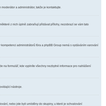
 moderátor a administrátor, takže je kontaktujte.
ěkteré z nich úplně zabraňují přidávat přílohy, nezobrazí se vám tato
ně v kompetenci administrátorů fóra a phpBB Group nemá s vydáváním varování
ede na formulář, kde vyplníte všechny nezbytné informace pro nahlášení
vídající nástroje.
vání, nebo jste byli umístěny do skupiny, u které je schvalování