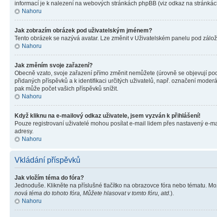
informací je k nalezení na webových stránkách phpBB (viz odkaz na stránkách
Nahoru
Jak zobrazím obrázek pod uživatelským jménem?
Tento obrázek se nazývá avatar. Lze změnit v Uživatelském panelu pod záložko
Nahoru
Jak změním svoje zařazení?
Obecně vzato, svoje zařazení přímo změnit nemůžete (úrovně se objevují pod
přidaných příspěvků a k identifikaci určitých uživatelů, např. označení mode
pak může počet vašich příspěvků snížit.
Nahoru
Když kliknu na e-mailový odkaz uživatele, jsem vyzván k přihlášení!
Pouze registrovaní uživatelé mohou posílat e-mail lidem přes nastavený e-mai
adresy.
Nahoru
Vkládání příspěvků
Jak vložím téma do fóra?
Jednoduše. Klikněte na příslušné tlačítko na obrazovce fóra nebo tématu. Mo
nová téma do tohoto fóra, Můžete hlasovat v tomto fóru, atd.
).
Nahoru