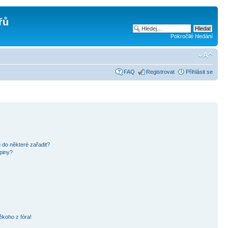
řů
Pokročilé hledání
FAQ
Registrovat
Přihlásit se
 do některé zařadit?
piny?
ěkoho z fóra!