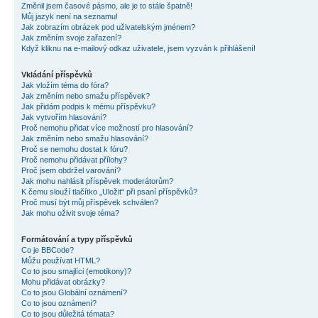
Změnil jsem časové pásmo, ale je to stále špatně!
Můj jazyk není na seznamu!
Jak zobrazím obrázek pod uživatelským jménem?
Jak změním svoje zařazení?
Když kliknu na e-mailový odkaz uživatele, jsem vyzván k přihlášení!
Vkládání příspěvků
Jak vložím téma do fóra?
Jak změním nebo smažu příspěvek?
Jak přidám podpis k mému příspěvku?
Jak vytvořím hlasování?
Proč nemohu přidat více možností pro hlasování?
Jak změním nebo smažu hlasování?
Proč se nemohu dostat k fóru?
Proč nemohu přidávat přílohy?
Proč jsem obdržel varování?
Jak mohu nahlásit příspěvek moderátorům?
K čemu slouží tlačítko „Uložit“ při psaní příspěvků?
Proč musí být můj příspěvek schválen?
Jak mohu oživit svoje téma?
Formátování a typy příspěvků
Co je BBCode?
Můžu používat HTML?
Co to jsou smajlíci (emotikony)?
Mohu přidávat obrázky?
Co to jsou Globální oznámení?
Co to jsou oznámení?
Co to jsou důležitá témata?