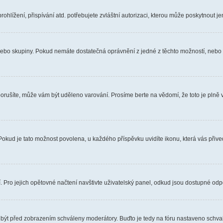
hlížení, přispívání atd. potřebujete zvláštní autorizaci, kterou může poskytnout jen
, nebo skupiny. Pokud nemáte dostatečná oprávnění z jedné z těchto možností, nebo n
e porušíte, může vám být uděleno varování. Prosíme berte na vědomí, že toto je pl
 Pokud je tato možnost povolena, u každého příspěvku uvidíte ikonu, která vás přiv
Pro jejich opětovné načtení navštivte uživatelský panel, odkud jsou dostupné odpo
 být před zobrazením schváleny moderátory. Buďto je tedy na fóru nastaveno schvalo