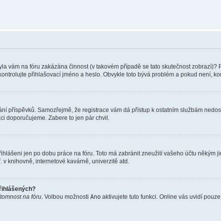
 Byla vám na fóru zakázána činnost (v takovém případě se tato skutečnost zobrazí)? 
vu zkontrolujte přihlašovací jméno a heslo. Obvykle toto bývá problém a pokud není, 
vkládání příspěvků. Samozřejmě, že registrace vám dá přístup k ostatním službám ne
aci doporučujeme. Zabere to jen pár chvil.
řihlášeni jen po dobu práce na fóru. Toto má zabránit zneužití vašeho účtu někým jiný
v knihovně, internetové kavárně, univerzitě atd.
přihlášených?
ítomnost na fóru
. Volbou možnosti
Ano
aktivujete tuto funkci. Online vás uvidí pouz