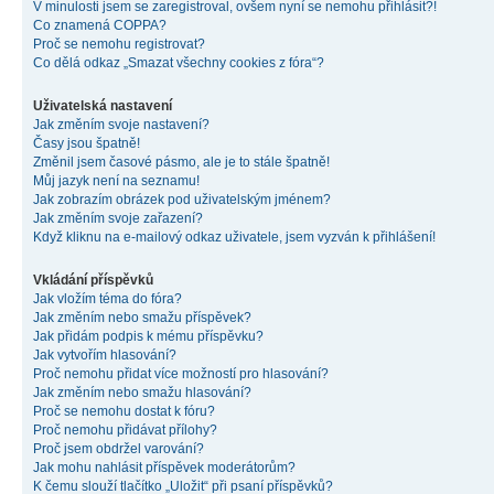
V minulosti jsem se zaregistroval, ovšem nyní se nemohu přihlásit?!
Co znamená COPPA?
Proč se nemohu registrovat?
Co dělá odkaz „Smazat všechny cookies z fóra“?
Uživatelská nastavení
Jak změním svoje nastavení?
Časy jsou špatně!
Změnil jsem časové pásmo, ale je to stále špatně!
Můj jazyk není na seznamu!
Jak zobrazím obrázek pod uživatelským jménem?
Jak změním svoje zařazení?
Když kliknu na e-mailový odkaz uživatele, jsem vyzván k přihlášení!
Vkládání příspěvků
Jak vložím téma do fóra?
Jak změním nebo smažu příspěvek?
Jak přidám podpis k mému příspěvku?
Jak vytvořím hlasování?
Proč nemohu přidat více možností pro hlasování?
Jak změním nebo smažu hlasování?
Proč se nemohu dostat k fóru?
Proč nemohu přidávat přílohy?
Proč jsem obdržel varování?
Jak mohu nahlásit příspěvek moderátorům?
K čemu slouží tlačítko „Uložit“ při psaní příspěvků?