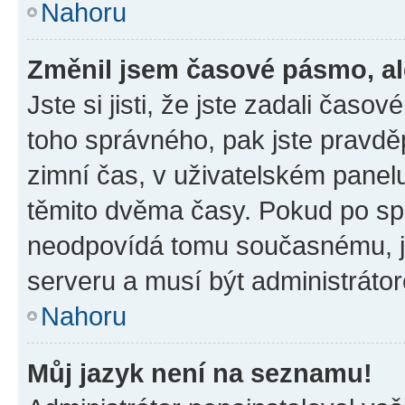
Nahoru
Změnil jsem časové pásmo, ale
Jste si jisti, že jste zadali časo
toho správného, pak jste pravdě
zimní čas, v uživatelském pane
těmito dvěma časy. Pokud po s
neodpovídá tomu současnému, j
serveru a musí být administráto
Nahoru
Můj jazyk není na seznamu!