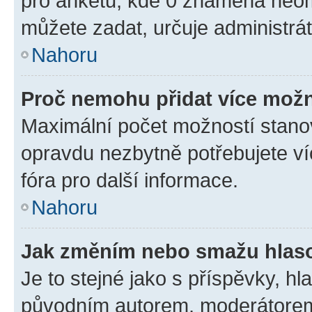
pro anketu, kde 0 znamená neom
můžete zadat, určuje administrá
Nahoru
Proč nemohu přidat více možn
Maximální počet možností stanov
opravdu nezbytně potřebujete ví
fóra pro další informace.
Nahoru
Jak změním nebo smažu hlas
Je to stejné jako s příspěvky, 
původním autorem, moderátorem