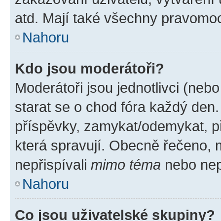
atd. Mají také všechny pravomo
Nahoru
Kdo jsou moderátoři?
Moderátoři jsou jednotlivci (nebo 
starat se o chod fóra každý den
příspěvky, zamykat/odemykat, p
která spravují. Obecně řečeno, m
nepřispívali
mimo téma
nebo nepř
Nahoru
Co jsou uživatelské skupiny?