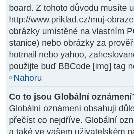
board. Z tohoto důvodu musíte u
http://www.priklad.cz/muj-obraz
obrázky umístěné na vlastním PC
stanice) nebo obrázky za prověř
hotmail nebo yahoo, zaheslovan
použijte buď BBCode [img] tag n
Nahoru
Co to jsou Globální oznámení
Globální oznámení obsahují důlež
přečíst co nejdříve. Globální o
a také ve vašem uživatelském pan