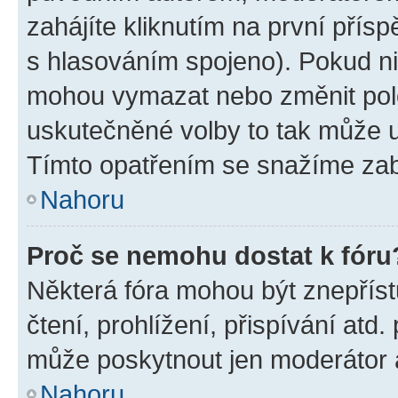
zahájíte kliknutím na první přísp
s hlasováním spojeno). Pokud ni
mohou vymazat nebo změnit polož
uskutečněné volby to tak může uč
Tímto opatřením se snažíme zabr
Nahoru
Proč se nemohu dostat k fóru
Některá fóra mohou být znepříst
čtení, prohlížení, přispívání atd.
může poskytnout jen moderátor a 
Nahoru