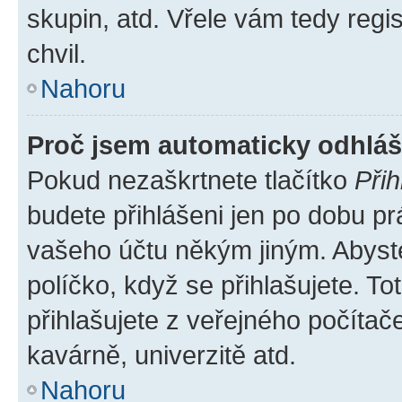
skupin, atd. Vřele vám tedy regi
chvil.
Nahoru
Proč jsem automaticky odhlá
Pokud nezaškrtnete tlačítko
Přih
budete přihlášeni jen po dobu pr
vašeho účtu někým jiným. Abyste 
políčko, když se přihlašujete. 
přihlašujete z veřejného počítač
kavárně, univerzitě atd.
Nahoru