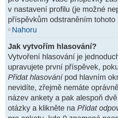
v nastavení profilu (je možné n
příspěvkům odstraněním tohoto z
Nahoru
Jak vytvořím hlasování?
Vytvoření hlasování je jednoduc
upravujete první příspěvek, poku
Přidat hlasování
pod hlavním okn
nevidíte, zřejmě nemáte oprávněn
název ankety a pak alespoň dvě
otázky a klikněte na
Přidat odpo