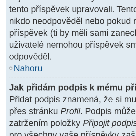
tento příspěvek upravovali. Ten
nikdo neodpověděl nebo pokud mo
příspěvek (ti by měli sami zanec
uživatelé nemohou příspěvek sma
odpověděl.
Nahoru
Jak přidám podpis k mému př
Přidat podpis znamená, že si mus
přes stránku
Profil
. Podpis může
zatržením položky
Připojit podpi
pro všechny vaše příspěvky zašk