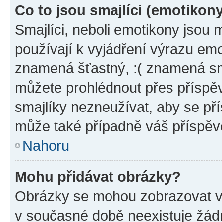
Co to jsou smajlíci (emotikon
Smajlíci, neboli emotikony jsou 
používají k vyjádření výrazu emo
znamená šťastný, :( znamená sm
můžete prohlédnout přes příspěv
smajlíky nezneužívat, aby se př
může také případně váš příspěv
Nahoru
Mohu přidávat obrázky?
Obrázky se mohou zobrazovat ve
v současné době neexistuje žád