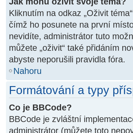
Jak mohu oživit svoje téma?
Kliknutím na odkaz „Oživit téma“
čímž ho posunete na první místo
nevidíte, administrátor tuto mo
můžete „oživit“ také přidáním no
abyste neporušili pravidla fóra.
Nahoru
Formátování a typy pří
Co je BBCode?
BBCode je zvláštní implementac
administrátor (můžete toto nepov