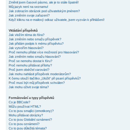
Změnil jsem časové pásmo, ale je to stále špatně!
Můj jazyk není na seznamu!
Jak zobrazím obrázek pod uživatelským jménem?
Jak změním svoje zařazení?
Když kliknu na e-mailový odkaz uživatele, jsem vyzván k přihlášení!
Vkládání příspěvků
Jak vložím téma do fóra?
Jak změním nebo smažu příspěvek?
Jak přidám podpis k mému příspěvku?
Jak vytvořím hlasování?
Proč nemohu přidat více možností pro hlasování?
Jak změním nebo smažu hlasování?
Proč se nemohu dostat k fóru?
Proč nemohu přidávat přílohy?
Proč jsem obdržel varování?
Jak mohu nahlásit příspěvek moderátorům?
K čemu slouží tlačítko „Uložit“ při psaní příspěvků?
Proč musí být můj příspěvek schválen?
Jak mohu oživit svoje téma?
Formátování a typy příspěvků
Co je BBCode?
Můžu používat HTML?
Co to jsou smajlíci (emotikony)?
Mohu přidávat obrázky?
Co to jsou Globální oznámení?
Co to jsou oznámení?
Co to jsou důležitá témata?