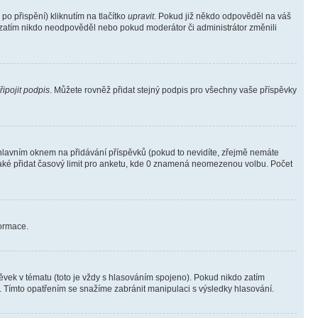
o přispění) kliknutím na tlačítko
upravit
. Pokud již někdo odpověděl na váš
ud zatím nikdo neodpověděl nebo pokud moderátor či administrátor změnili
řipojit podpis
. Můžete rovněž přidat stejný podpis pro všechny vaše příspěvky
lavním oknem na přidávání příspěvků (pokud to nevidíte, zřejmě nemáte
také přidat časový limit pro anketu, kde 0 znamená neomezenou volbu. Počet
formace.
vek v tématu (toto je vždy s hlasováním spojeno). Pokud nikdo zatím
. Tímto opatřením se snažíme zabránit manipulaci s výsledky hlasování.