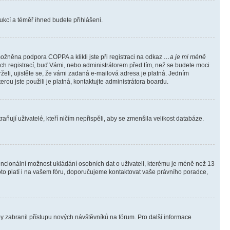
trukcí a téměř ihned budete přihlášeni.
ožněna podpora COPPA a klikli jste při registraci na odkaz
…a je mi méně
ých registrací, buď Vámi, nebo administrátorem před tím, než se budete moci
rželi, ujistěte se, že vámi zadaná e-mailová adresa je platná. Jedním
terou jste použili je platná, kontaktujte administrátora boardu.
ňují uživatelé, kteří ničím nepřispěli, aby se zmenšila velikost databáze.
tencionální možnost ukládání osobních dat o uživateli, kterému je méně než 13
i toto platí i na vašem fóru, doporučujeme kontaktovat vaše právního poradce,
aby zabranil přístupu nových návštěvníků na fórum. Pro další informace