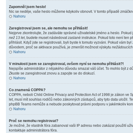
Zapomněl jsem heslo!
Nic se neděje, vaše heslo můžeme kdykoliv obnovit. V tomto případě zmáčknět
Nahoru
Zaregistroval jsem se, ale nemohu se přihlásit!
Nejprve zkontrolujte, že zadáváte správné uživatelské jméno a heslo. Pokud 
než 13 let
, budete muset následovat zaslané instrukce. Pokud toto není ten p
přihlásit. Když jste se registrovali, byli byste k tomuto vyzváni. Pokud vám b
důvodem, proč se aktivace používá, je zmenšit možnost výskytu
nežádoucích
Nahoru
V minulosti jsem se zaregistroval, ovšem nyní se nemohu přihlásit?!
Nejspíše administrátor z nějakého důvodu smazal váš účet. To mohlo být z důvo
Zkuste se zaregistrovat znovu a zapojte se do diskuzí.
Nahoru
Co znamená COPPA?
COPPA, neboli Child Online Privacy and Protection Act of 1998 je zákon ve Sp
let, musí mít souhlas rodičů nebo zákonných zástupců, aby tyto data uložil. Te
phpBB Teams nemůže a nebude poskytovat právni podporu v jakémkoliv kont
Nahoru
Proč se nemohu registrovat?
Je možné, že vlastník fóra zabanoval vaši IP adresu nebo zakázal použití uživ
kontaktuje administrátora fóra.