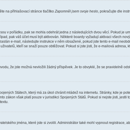
e na přihlašovací stránce tlačítko
Zapomněl jsem svoje heslo
, pokračujte dle ins
jsou v pořádku, pak se mohla odehrát jedna z následujících dvou věcí. Pokud je um
řípad, pak váš účet musí být aktivován. Některé boardy vyžadují aktivaci všech nov
yl zaslán e-mail, následujte instrukce v něm obsažené, pokud jste tento e-mail neobd
uživatelů, kteří se snaží pouze obtěžovat. Pokud si jste jisti, že e-mailová adresa, k
du, že jste možná nevložili žádný příspěvek. Je to obvyklé, že se pravidelně odstra
ojených Státech, který má za úkol chránit mládež na internetu. Stránky, kde je po
nto zákon však platí pouze v jurisdikci Spojených Států. Pokud si nejste jisti, jestl
extu.
atelského jména, které jste si zvolili. Administrátor také mohl vypnout registrace, 