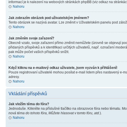
informací je k nalezení na webových stránkách phpBB (viz odkaz na stránkách
Nahoru
Jak zobrazím obrázek pod uživatelským jménem?
Tento obrázek se nazývá avatar. Lze změnit v Uživatelském panelu pod záložko
Nahoru
Jak změním svoje zařazení?
Obecně vzato, svoje zařazení přímo změnit nemůžete (úrovně se objevují pod
přidaných příspěvků a k identifikaci určitých uživatelů, např. označení mode
pak může počet vašich příspěvků snížit.
Nahoru
Když kliknu na e-mailový odkaz uživatele, jsem vyzván k přihlášení!
Pouze registrovaní uživatelé mohou posílat e-mail lidem přes nastavený e-mai
adresy.
Nahoru
Vkládání příspěvků
Jak vložím téma do fóra?
Jednoduše. Klikněte na příslušné tlačítko na obrazovce fóra nebo tématu. Mo
nová téma do tohoto fóra, Můžete hlasovat v tomto fóru, atd.
).
Nahoru