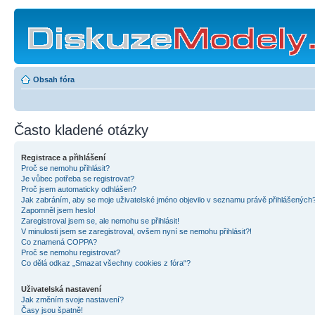
Obsah fóra
Často kladené otázky
Registrace a přihlášení
Proč se nemohu přihlásit?
Je vůbec potřeba se registrovat?
Proč jsem automaticky odhlášen?
Jak zabráním, aby se moje uživatelské jméno objevilo v seznamu právě přihlášených
Zapomněl jsem heslo!
Zaregistroval jsem se, ale nemohu se přihlásit!
V minulosti jsem se zaregistroval, ovšem nyní se nemohu přihlásit?!
Co znamená COPPA?
Proč se nemohu registrovat?
Co dělá odkaz „Smazat všechny cookies z fóra“?
Uživatelská nastavení
Jak změním svoje nastavení?
Časy jsou špatně!