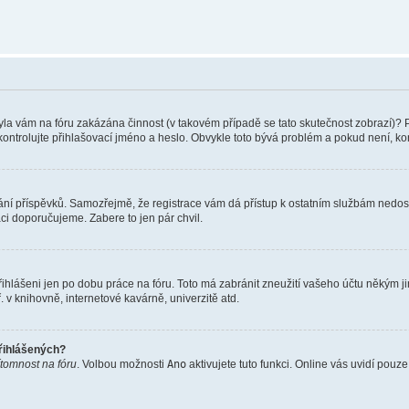
 Byla vám na fóru zakázána činnost (v takovém případě se tato skutečnost zobrazí)? 
vu zkontrolujte přihlašovací jméno a heslo. Obvykle toto bývá problém a pokud není, 
vkládání příspěvků. Samozřejmě, že registrace vám dá přístup k ostatním službám ne
aci doporučujeme. Zabere to jen pár chvil.
řihlášeni jen po dobu práce na fóru. Toto má zabránit zneužití vašeho účtu někým jiný
v knihovně, internetové kavárně, univerzitě atd.
přihlášených?
ítomnost na fóru
. Volbou možnosti
Ano
aktivujete tuto funkci. Online vás uvidí pouz