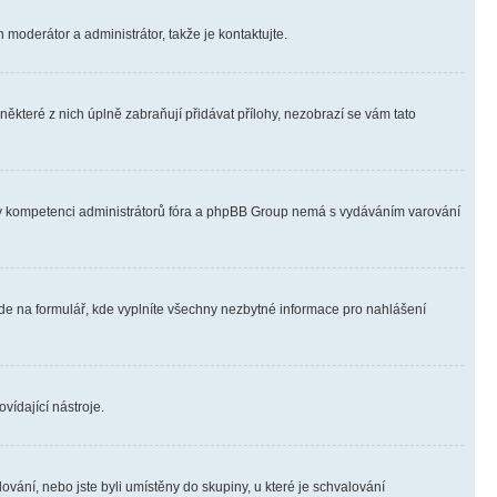
 moderátor a administrátor, takže je kontaktujte.
ěkteré z nich úplně zabraňují přidávat přílohy, nezobrazí se vám tato
ně v kompetenci administrátorů fóra a phpBB Group nemá s vydáváním varování
ede na formulář, kde vyplníte všechny nezbytné informace pro nahlášení
vídající nástroje.
vání, nebo jste byli umístěny do skupiny, u které je schvalování