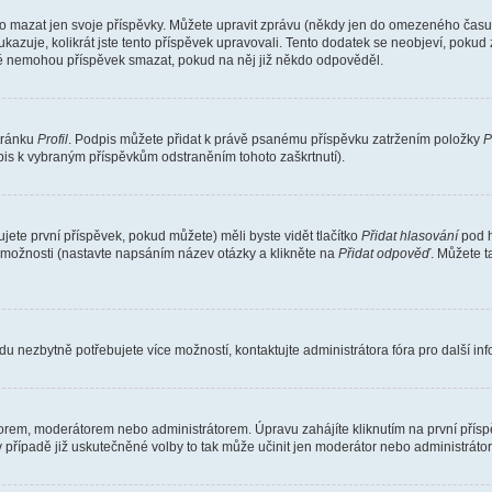
o mazat jen svoje příspěvky. Můžete upravit zprávu (někdy jen do omezeného času p
 ukazuje, kolikrát jste tento příspěvek upravovali. Tento dodatek se neobjeví, pok
telé nemohou příspěvek smazat, pokud na něj již někdo odpověděl.
stránku
Profil
. Podpis můžete přidat k právě psanému příspěvku zatržením položky
P
dpis k vybraným příspěvkům odstraněním tohoto zaškrtnutí).
ete první příspěvek, pokud můžete) měli byste vidět tlačítko
Přidat hlasování
pod h
ě možnosti (nastavte napsáním název otázky a klikněte na
Přidat odpověď
. Můžete 
u nezbytně potřebujete více možností, kontaktujte administrátora fóra pro další in
orem, moderátorem nebo administrátorem. Úpravu zahájíte kliknutím na první příspě
případě již uskutečněné volby to tak může učinit jen moderátor nebo administrátor