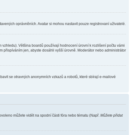
stavených oprávněních. Avatar si mohou nastavit pouze registrovaní uživatelé.
 vzhledu). Většina boardů používají hodnocení úrovní k rozlišení počtu vámi
ým přispíváním jen, abyste dosáhli vyšší úrovně. Moderátor nebo administrátor
zbavit se otravných anonymních vzkazů a robotů, které sbírají e-mailové
povoleno můžete vidět na spodní části fóra nebo tématu (Např.
Můžete přidat