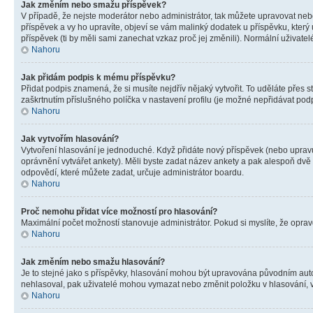
Jak změním nebo smažu příspěvek?
V případě, že nejste moderátor nebo administrátor, tak můžete upravovat neb
příspěvek a vy ho upravíte, objeví se vám malinký dodatek u příspěvku, který
příspěvek (ti by měli sami zanechat vzkaz proč jej změnili). Normální uživa
Nahoru
Jak přidám podpis k mému příspěvku?
Přidat podpis znamená, že si musíte nejdřív nějaký vytvořit. To uděláte přes 
zaškrtnutím příslušného políčka v nastavení profilu (je možné nepřidávat po
Nahoru
Jak vytvořím hlasování?
Vytvoření hlasování je jednoduché. Když přidáte nový příspěvek (nebo upravuj
oprávnění vytvářet ankety). Měli byste zadat název ankety a pak alespoň dv
odpovědí, které můžete zadat, určuje administrátor boardu.
Nahoru
Proč nemohu přidat více možností pro hlasování?
Maximální počet možností stanovuje administrátor. Pokud si myslíte, že opravd
Nahoru
Jak změním nebo smažu hlasování?
Je to stejné jako s příspěvky, hlasování mohou být upravována původním aut
nehlasoval, pak uživatelé mohou vymazat nebo změnit položku v hlasování, v 
Nahoru