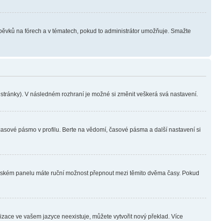
íspěvků na fórech a v tématech, pokud to administrátor umožňuje. Smažte
i stránky). V následném rozhraní je možné si změnit veškerá svá nastavení.
časové pásmo v profilu. Berte na vědomí, časové pásma a další nastavení si
ivatelském panelu máte ruční možnost přepnout mezi těmito dvěma časy. Pokud
lizace ve vašem jazyce neexistuje, můžete vytvořit nový překlad. Více