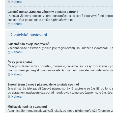
Nahoru
Co dělá odkaz „Smazat všechny cookies z fóra“?
„Smazat všechny cookies z fóra“ odstraní cookies, které jsou vytvořené phpBB
cookies fóra pokud máte potíže s přihlašováním.
Nahoru
Uživatelská nastavení
Jak změním svoje nastavení?
Všechna vaše nastavení (pokud jste registrováni) jsou uložena v databázi. K
Nahoru
Časy jsou špatně!
Časy jsou téměř vždy v pořádku, ovšem to, co vidíte jsou časy zobrazené v j
mohou měnit jen registrovaní uživatelé. Anonymním uživatelům bude vždy zo
Nahoru
Změnil jsem časové pásmo, ale je to stále špatně!
Jste si jisti, že jste zadali časové pásmo správně, a přesto se čas liší od 
po správném nastavení čas pořád neodpovídá tomu současnému, je čas špatn
Nahoru
Můj jazyk není na seznamu!
Administrátor nenainstaloval vaši lokalizaci nebo nikdo nepřeložil fórum do 