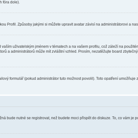
 fóra dole).
u Profil. Způsoby jakými si můžete upravit avatar závisí na administrátorovi a na
 vaším uživatelským jménem v tématech a na vašem profilu, což záleží na použitém
rátorů a administrátorů může mít zvláštní vzhled. Prosím, nezatěžujte board zbytečn
lový formulář (pokud administrátor tuto možnost povolil). Toto opatření umožňuje 
žná bude nutné se registrovat, než budete moci přispět do diskuze. To, co vám je 