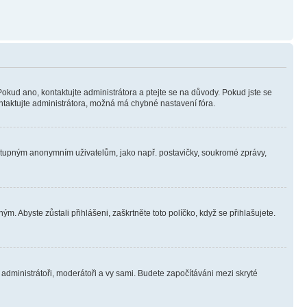
Pokud ano, kontaktujte administrátora a ptejte se na důvody. Pokud jste se
kontaktujte administrátora, možná má chybné nastavení fóra.
dostupným anonymním uživatelům, jako např. postavičky, soukromé zprávy,
m. Abyste zůstali přihlášeni, zaškrtněte toto políčko, když se přihlašujete.
e administrátoři, moderátoři a vy sami. Budete započítáváni mezi skryté