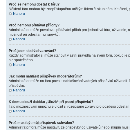
Proč se nemohu dostat k fóru?
Některá fóra mohou být znepřístupněna určitým lidem či skupinám. Ke čtení, pro
Nahoru
Proč nemohu přidávat přílohy?
Administrátor může povolovat přidávání příloh pro jednotlivá fóra, uživatele
možnost při odesílání příspěvků.
Nahoru
Proč jsem obdržel varování?
Každý administrátor si může stanovit vlastní pravidla na svém fóru, pokud j
nic společného.
Nahoru
Jak mohu nahlásit příspěvek moderátorům?
Administrátor může na fóru povolit nahlašování vadných příspěvků uživateli.
příspěvku.
Nahoru
K čemu slouží tlačítko „Uložit“ při psaní příspěvků?
Tato možnost vám umožňuje uložit si rozepsané zprávy pro pozdější odeslání. 
Nahoru
Proč musí být můj příspěvek schválen?
Administrátor fóra může nastavit, že příspěvky od uživatelů nebo skupin musí