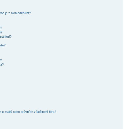
bo je z nich odebírat?
h?
ů?
tránku!?
ata?
i?
ra?
e-mailů nebo právních záležitostí fóra?