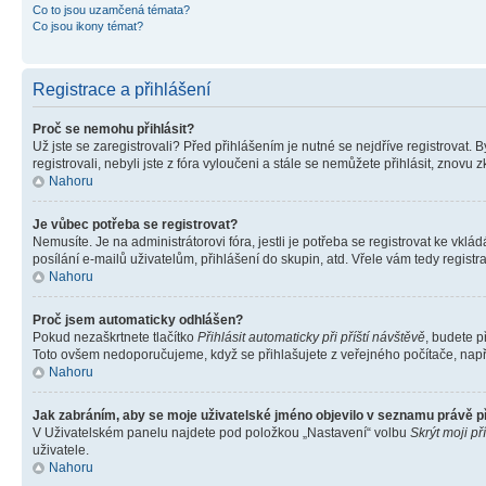
Co to jsou uzamčená témata?
Co jsou ikony témat?
Registrace a přihlášení
Proč se nemohu přihlásit?
Už jste se zaregistrovali? Před přihlášením je nutné se nejdříve registrovat.
registrovali, nebyli jste z fóra vyloučeni a stále se nemůžete přihlásit, zno
Nahoru
Je vůbec potřeba se registrovat?
Nemusíte. Je na administrátorovi fóra, jestli je potřeba se registrovat ke 
posílání e-mailů uživatelům, přihlášení do skupin, atd. Vřele vám tedy registr
Nahoru
Proč jsem automaticky odhlášen?
Pokud nezaškrtnete tlačítko
Přihlásit automaticky při příští návštěvě
, budete p
Toto ovšem nedoporučujeme, když se přihlašujete z veřejného počítače, např. 
Nahoru
Jak zabráním, aby se moje uživatelské jméno objevilo v seznamu právě 
V Uživatelském panelu najdete pod položkou „Nastavení“ volbu
Skrýt moji př
uživatele.
Nahoru