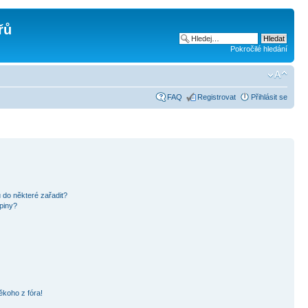
řů
Pokročilé hledání
FAQ
Registrovat
Přihlásit se
 do některé zařadit?
piny?
ěkoho z fóra!