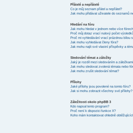
Přátelé a nepřátelé
Co je můj seznam přátel a nepřátel?
Jak mohu přidávat uživatele do seznamů ne
Hledání na fóru
Jak mohu hledat v jednom nebo více fórec
Proč můj dotaz vrací nulový počet výsledk
Proč mi vyhledávání vrací prázdnou bílou s
Jak mohu vyhledávat členy fóra?
Jak mohu najít své vlastní příspěvky a tém
Sledování témat a záložky
Jaký je rozdíl mezi sledováním a záložkam
Jak mohu sledovat zvolená témata nebo fó
Jak mohu zrušit sledování témat?
Přílohy
Jaké přílohy jsou povolené na tomto fóru?
Jak si mohu zobrazit všechny své přílohy?
Záležitosti okolo phpBB 3
Kdo napsal tento program?
Proč není k dispozici funkce X?
Koho mám kontaktovat ohledně obtěžujících 