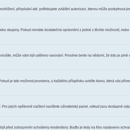
hlížení, přispívání atd. potřebujete zvláštní autorizaci, kterou může poskytnout jen
, nebo skupiny. Pokud nemáte dostatečná oprávnění z jedné z těchto možností, nebo n
e porušíte, může vám být uděleno varování. Prosíme berte na vědomí, že toto je pl
 Pokud je tato možnost povolena, u každého příspěvku uvidíte ikonu, která vás přiv
Pro jejich opětovné načtení navštivte uživatelský panel, odkud jsou dostupné odpo
 být před zobrazením schváleny moderátory. Buďto je tedy na fóru nastaveno schvalo