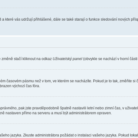
 a které vás udržují přihlášené, dále se také starají o funkce sledování nových př
e změně stačí kliknout na odkaz
Uživatelský panel
(obvykle se nachází v horní část
iném časovém pásmu než v tom, ve kterém se nacházíte. Pokud je to tak, změňte si 
brazen výchozí čas fóra.
toho správného, pak jste pravděpodobně špatně nastavili letní nebo zimní čas, v už
ě nastaven přímo na serveru a musí být administrátorem opraven.
vašeho jazyka. Zkuste administrátora požádat o instalaci vašeho jazyka. Pokud loka