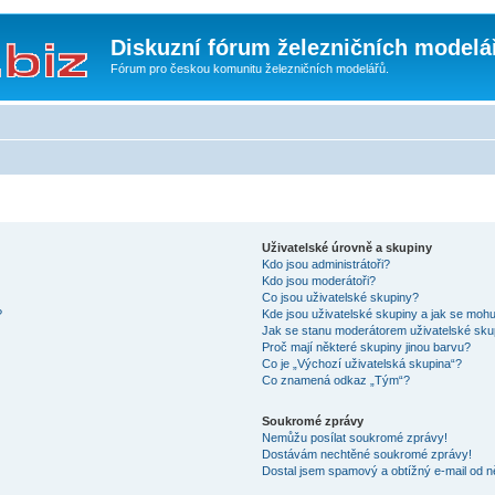
Diskuzní fórum železničních modelá
Fórum pro českou komunitu železničních modelářů.
Uživatelské úrovně a skupiny
Kdo jsou administrátoři?
Kdo jsou moderátoři?
Co jsou uživatelské skupiny?
?
Kde jsou uživatelské skupiny a jak se mohu
Jak se stanu moderátorem uživatelské sku
Proč mají některé skupiny jinou barvu?
Co je „Výchozí uživatelská skupina“?
Co znamená odkaz „Tým“?
Soukromé zprávy
Nemůžu posílat soukromé zprávy!
Dostávám nechtěné soukromé zprávy!
Dostal jsem spamový a obtížný e-mail od n