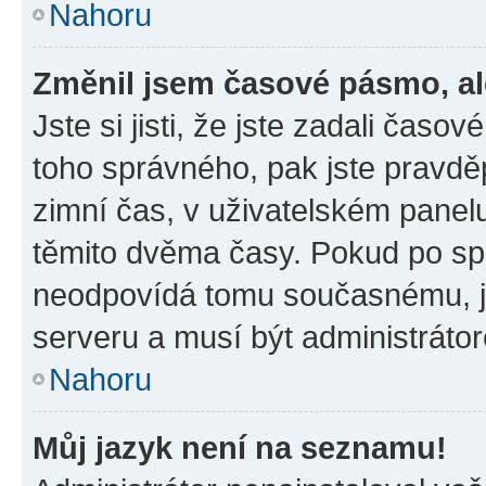
Nahoru
Změnil jsem časové pásmo, ale
Jste si jisti, že jste zadali časo
toho správného, pak jste pravdě
zimní čas, v uživatelském pane
těmito dvěma časy. Pokud po s
neodpovídá tomu současnému, j
serveru a musí být administráto
Nahoru
Můj jazyk není na seznamu!