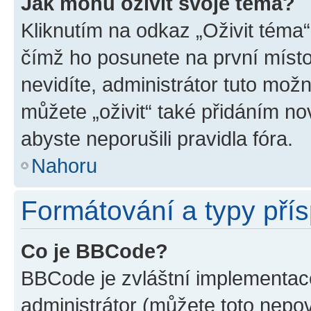
Jak mohu oživit svoje téma?
Kliknutím na odkaz „Oživit téma“
čímž ho posunete na první místo
nevidíte, administrátor tuto mo
můžete „oživit“ také přidáním no
abyste neporušili pravidla fóra.
Nahoru
Formátování a typy pří
Co je BBCode?
BBCode je zvláštní implementac
administrátor (můžete toto nepov