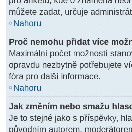
pro anketu, kde 0 znamená neom
můžete zadat, určuje administrá
Nahoru
Proč nemohu přidat více možn
Maximální počet možností stanov
opravdu nezbytně potřebujete ví
fóra pro další informace.
Nahoru
Jak změním nebo smažu hlas
Je to stejné jako s příspěvky, 
původním autorem, moderátorem