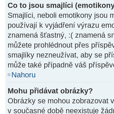
Co to jsou smajlíci (emotikon
Smajlíci, neboli emotikony jsou 
používají k vyjádření výrazu emo
znamená šťastný, :( znamená sm
můžete prohlédnout přes příspěv
smajlíky nezneužívat, aby se př
může také případně váš příspěv
Nahoru
Mohu přidávat obrázky?
Obrázky se mohou zobrazovat ve
v současné době neexistuje žád