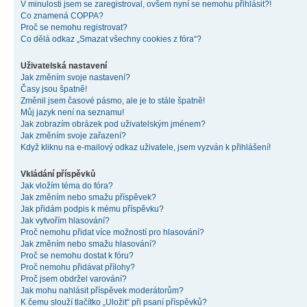
V minulosti jsem se zaregistroval, ovšem nyní se nemohu přihlásit?!
Co znamená COPPA?
Proč se nemohu registrovat?
Co dělá odkaz „Smazat všechny cookies z fóra“?
Uživatelská nastavení
Jak změním svoje nastavení?
Časy jsou špatně!
Změnil jsem časové pásmo, ale je to stále špatně!
Můj jazyk není na seznamu!
Jak zobrazím obrázek pod uživatelským jménem?
Jak změním svoje zařazení?
Když kliknu na e-mailový odkaz uživatele, jsem vyzván k přihlášení!
Vkládání příspěvků
Jak vložím téma do fóra?
Jak změním nebo smažu příspěvek?
Jak přidám podpis k mému příspěvku?
Jak vytvořím hlasování?
Proč nemohu přidat více možností pro hlasování?
Jak změním nebo smažu hlasování?
Proč se nemohu dostat k fóru?
Proč nemohu přidávat přílohy?
Proč jsem obdržel varování?
Jak mohu nahlásit příspěvek moderátorům?
K čemu slouží tlačítko „Uložit“ při psaní příspěvků?