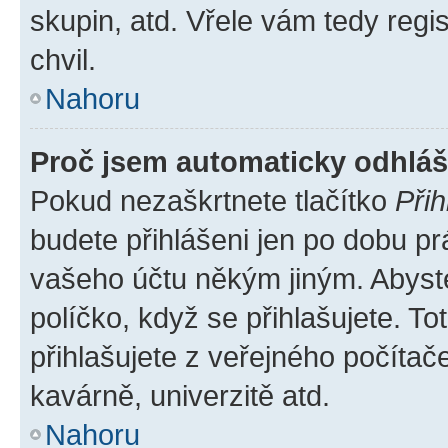
skupin, atd. Vřele vám tedy regi
chvil.
Nahoru
Proč jsem automaticky odhlá
Pokud nezaškrtnete tlačítko
Přih
budete přihlášeni jen po dobu pr
vašeho účtu někým jiným. Abyste 
políčko, když se přihlašujete. 
přihlašujete z veřejného počítač
kavárně, univerzitě atd.
Nahoru