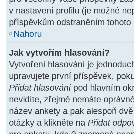
v nastavení profilu (je možné n
příspěvkům odstraněním tohoto z
Nahoru
Jak vytvořím hlasování?
Vytvoření hlasování je jednoduc
upravujete první příspěvek, poku
Přidat hlasování
pod hlavním okn
nevidíte, zřejmě nemáte oprávněn
název ankety a pak alespoň dvě
otázky a klikněte na
Přidat odpo