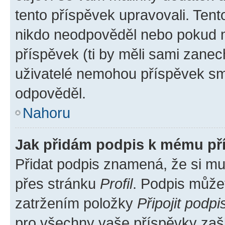
tento příspěvek upravovali. Ten
nikdo neodpověděl nebo pokud mo
příspěvek (ti by měli sami zanec
uživatelé nemohou příspěvek sma
odpověděl.
Nahoru
Jak přidám podpis k mému př
Přidat podpis znamená, že si mus
přes stránku
Profil
. Podpis může
zatržením položky
Připojit podpi
pro všechny vaše příspěvky zašk