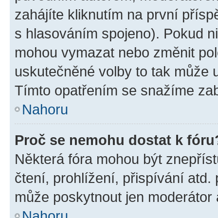
zahájíte kliknutím na první přísp
s hlasováním spojeno). Pokud ni
mohou vymazat nebo změnit polož
uskutečněné volby to tak může uč
Tímto opatřením se snažíme zabr
Nahoru
Proč se nemohu dostat k fóru
Některá fóra mohou být znepříst
čtení, prohlížení, přispívání atd.
může poskytnout jen moderátor a 
Nahoru