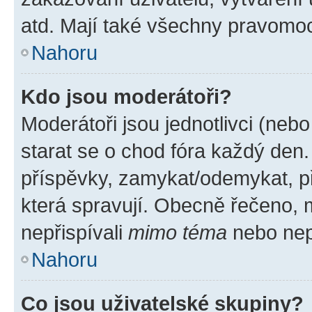
atd. Mají také všechny pravomo
Nahoru
Kdo jsou moderátoři?
Moderátoři jsou jednotlivci (nebo 
starat se o chod fóra každý den
příspěvky, zamykat/odemykat, p
která spravují. Obecně řečeno, m
nepřispívali
mimo téma
nebo nepř
Nahoru
Co jsou uživatelské skupiny?