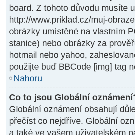
board. Z tohoto důvodu musíte u
http://www.priklad.cz/muj-obraz
obrázky umístěné na vlastním PC
stanice) nebo obrázky za prověř
hotmail nebo yahoo, zaheslovan
použijte buď BBCode [img] tag n
Nahoru
Co to jsou Globální oznámení
Globální oznámení obsahují důlež
přečíst co nejdříve. Globální o
a také ve vašem uživatelském pan