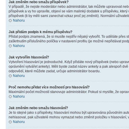
Jak změním nebo smažu příspěvek?
V případě, že nejste moderátor nebo administrátor, tak můžete upravovat neb
příspěvek a vy ho upravíte, objeví se vám malinký dodatek u příspěvku, který
příspěvek (ti by měli sami zanechat vzkaz proč jej změnili). Normální uživa
Nahoru
Jak přidám podpis k mému příspěvku?
Přidat podpis znamená, že si musíte nejdřív nějaký vytvořit. To uděláte přes 
zaškrtnutím příslušného políčka v nastavení profilu (je možné nepřidávat po
Nahoru
Jak vytvořím hlasování?
Vytvoření hlasování je jednoduché. Když přidáte nový příspěvek (nebo upravuj
oprávnění vytvářet ankety). Měli byste zadat název ankety a pak alespoň dv
odpovědí, které můžete zadat, určuje administrátor boardu.
Nahoru
Proč nemohu přidat více možností pro hlasování?
Maximální počet možností stanovuje administrátor. Pokud si myslíte, že opravd
Nahoru
Jak změním nebo smažu hlasování?
Je to stejné jako s příspěvky, hlasování mohou být upravována původním aut
nehlasoval, pak uživatelé mohou vymazat nebo změnit položku v hlasování, v 
Nahoru