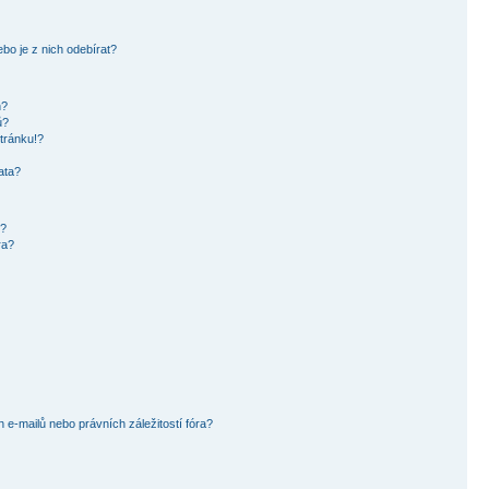
bo je z nich odebírat?
h?
ů?
tránku!?
ata?
i?
ra?
e-mailů nebo právních záležitostí fóra?