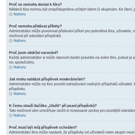
Proč se nemohu dostat k fóru?
Některá fóra mohou být znepřístupněna určitým lidem či skupinám. Ke čtení, pro
Nahoru
Proč nemohu přidávat přílohy?
Administrátor může povolovat přidávání příloh pro jednotlivá fóra, uživatele
možnost při odesílání příspěvků.
Nahoru
Proč jsem obdržel varování?
Každý administrátor si může stanovit vlastní pravidla na svém fóru, pokud j
nic společného.
Nahoru
Jak mohu nahlásit příspěvek moderátorům?
Administrátor může na fóru povolit nahlašování vadných příspěvků uživateli.
příspěvku.
Nahoru
K čemu slouží tlačítko „Uložit“ při psaní příspěvků?
Tato možnost vám umožňuje uložit si rozepsané zprávy pro pozdější odeslání. 
Nahoru
Proč musí být můj příspěvek schválen?
Administrátor fóra může nastavit, že příspěvky od uživatelů nebo skupin musí