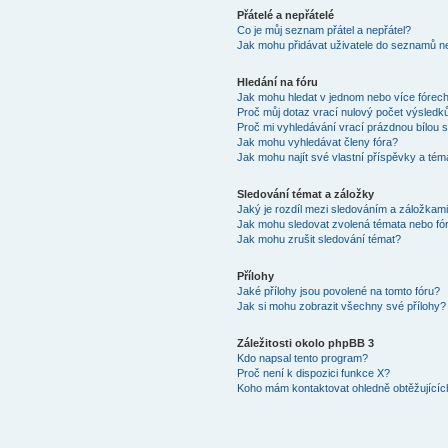
Přátelé a nepřátelé
Co je můj seznam přátel a nepřátel?
Jak mohu přidávat uživatele do seznamů ne
Hledání na fóru
Jak mohu hledat v jednom nebo více fórec
Proč můj dotaz vrací nulový počet výsledk
Proč mi vyhledávání vrací prázdnou bílou s
Jak mohu vyhledávat členy fóra?
Jak mohu najít své vlastní příspěvky a tém
Sledování témat a záložky
Jaký je rozdíl mezi sledováním a záložkam
Jak mohu sledovat zvolená témata nebo fó
Jak mohu zrušit sledování témat?
Přílohy
Jaké přílohy jsou povolené na tomto fóru?
Jak si mohu zobrazit všechny své přílohy?
Záležitosti okolo phpBB 3
Kdo napsal tento program?
Proč není k dispozici funkce X?
Koho mám kontaktovat ohledně obtěžujících 