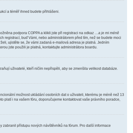
trukcí a téměř ihned budete přihlášeni.
ožněna podpora COPPA a klikli jste při registraci na odkaz
…a je mi méně
ých registrací, buď Vámi, nebo administrátorem před tím, než se budete moci
rželi, ujistěte se, že vámi zadaná e-mailová adresa je platná. Jedním
terou jste použili je platná, kontaktujte administrátora boardu.
ňují uživatelé, kteří ničím nepřispěli, aby se zmenšila velikost databáze.
tencionální možnost ukládání osobních dat o uživateli, kterému je méně než 13
i toto platí i na vašem fóru, doporučujeme kontaktovat vaše právního poradce,
aby zabranil přístupu nových návštěvníků na fórum. Pro další informace