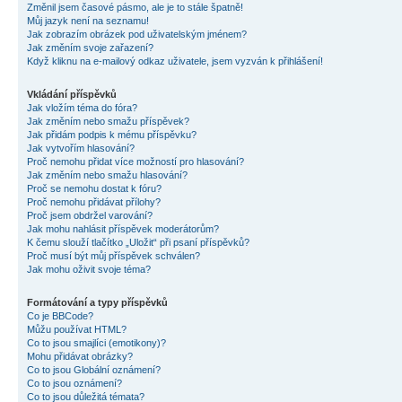
Změnil jsem časové pásmo, ale je to stále špatně!
Můj jazyk není na seznamu!
Jak zobrazím obrázek pod uživatelským jménem?
Jak změním svoje zařazení?
Když kliknu na e-mailový odkaz uživatele, jsem vyzván k přihlášení!
Vkládání příspěvků
Jak vložím téma do fóra?
Jak změním nebo smažu příspěvek?
Jak přidám podpis k mému příspěvku?
Jak vytvořím hlasování?
Proč nemohu přidat více možností pro hlasování?
Jak změním nebo smažu hlasování?
Proč se nemohu dostat k fóru?
Proč nemohu přidávat přílohy?
Proč jsem obdržel varování?
Jak mohu nahlásit příspěvek moderátorům?
K čemu slouží tlačítko „Uložit“ při psaní příspěvků?
Proč musí být můj příspěvek schválen?
Jak mohu oživit svoje téma?
Formátování a typy příspěvků
Co je BBCode?
Můžu používat HTML?
Co to jsou smajlíci (emotikony)?
Mohu přidávat obrázky?
Co to jsou Globální oznámení?
Co to jsou oznámení?
Co to jsou důležitá témata?