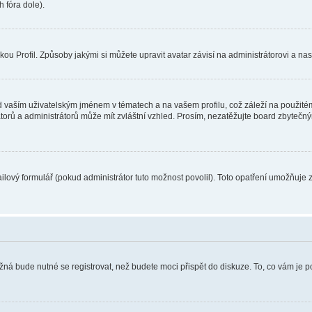
 fóra dole).
u Profil. Způsoby jakými si můžete upravit avatar závisí na administrátorovi a na
 vaším uživatelským jménem v tématech a na vašem profilu, což záleží na použitém
rátorů a administrátorů může mít zvláštní vzhled. Prosím, nezatěžujte board zbytečn
lový formulář (pokud administrátor tuto možnost povolil). Toto opatření umožňuje 
žná bude nutné se registrovat, než budete moci přispět do diskuze. To, co vám je 