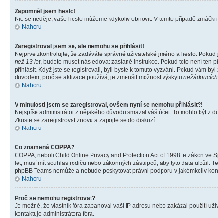
Zapomněl jsem heslo!
Nic se neděje, vaše heslo můžeme kdykoliv obnovit. V tomto případě zmáčknět
Nahoru
Zaregistroval jsem se, ale nemohu se přihlásit!
Nejprve zkontrolujte, že zadáváte správné uživatelské jméno a heslo. Pokud 
než 13 let
, budete muset následovat zaslané instrukce. Pokud toto není ten p
přihlásit. Když jste se registrovali, byli byste k tomuto vyzváni. Pokud vám b
důvodem, proč se aktivace používá, je zmenšit možnost výskytu
nežádoucích
Nahoru
V minulosti jsem se zaregistroval, ovšem nyní se nemohu přihlásit?!
Nejspíše administrátor z nějakého důvodu smazal váš účet. To mohlo být z důvo
Zkuste se zaregistrovat znovu a zapojte se do diskuzí.
Nahoru
Co znamená COPPA?
COPPA, neboli Child Online Privacy and Protection Act of 1998 je zákon ve Sp
let, musí mít souhlas rodičů nebo zákonných zástupců, aby tyto data uložil. Te
phpBB Teams nemůže a nebude poskytovat právni podporu v jakémkoliv kont
Nahoru
Proč se nemohu registrovat?
Je možné, že vlastník fóra zabanoval vaši IP adresu nebo zakázal použití uživ
kontaktuje administrátora fóra.