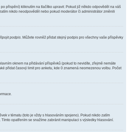
o přispění) kliknutím na tlačítko
upravit
. Pokud již někdo odpověděl na váš
ud zatím nikdo neodpověděl nebo pokud moderátor či administrátor změnili
řipojit podpis
. Můžete rovněž přidat stejný podpis pro všechny vaše příspěvky
lavním oknem na přidávání příspěvků (pokud to nevidíte, zřejmě nemáte
také přidat časový limit pro anketu, kde 0 znamená neomezenou volbu. Počet
formace.
vek v tématu (toto je vždy s hlasováním spojeno). Pokud nikdo zatím
. Tímto opatřením se snažíme zabránit manipulaci s výsledky hlasování.