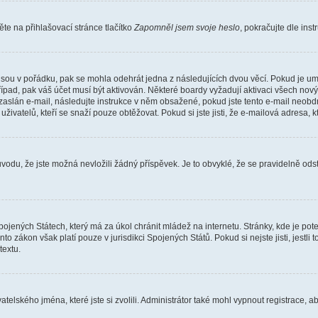
e na přihlašovací stránce tlačítko
Zapomněl jsem svoje heslo
, pokračujte dle ins
jsou v pořádku, pak se mohla odehrát jedna z následujících dvou věcí. Pokud je um
řípad, pak váš účet musí být aktivován. Některé boardy vyžadují aktivaci všech nov
yl zaslán e-mail, následujte instrukce v něm obsažené, pokud jste tento e-mail neobd
uživatelů, kteří se snaží pouze obtěžovat. Pokud si jste jisti, že e-mailová adresa, k
du, že jste možná nevložili žádný příspěvek. Je to obvyklé, že se pravidelně odstra
ojených Státech, který má za úkol chránit mládež na internetu. Stránky, kde je po
nto zákon však platí pouze v jurisdikci Spojených Států. Pokud si nejste jisti, jestl
extu.
atelského jména, které jste si zvolili. Administrátor také mohl vypnout registrace, 