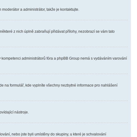
 moderátor a administrátor, takže je kontaktujte.
ěkteré z nich úplně zabraňují přidávat přílohy, nezobrazí se vám tato
ně v kompetenci administrátorů fóra a phpBB Group nemá s vydáváním varování
ede na formulář, kde vyplníte všechny nezbytné informace pro nahlášení
vídající nástroje.
vání, nebo jste byli umístěny do skupiny, u které je schvalování