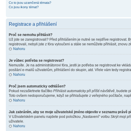
Co to jsou uzamčená témata?
Co jsou ikony témat?
Registrace a přihlášení
Proč se nemohu přihlásit?
Už jste se zaregistrovali? Před přihlášením je nutné se nejdříve registrovat.
registrovali, nebyli jste z fóra vyloučeni a stále se nemůžete přihlásit, zno
Nahoru
Je vůbec potřeba se registrovat?
Nemusíte. Je na administrátorovi fóra, jestli je potřeba se registrovat ke 
posílání e-mailů uživatelům, přihlášení do skupin, atd. Vřele vám tedy registr
Nahoru
Proč jsem automaticky odhlášen?
Pokud nezaškrtnete tlačítko
Přihlásit automaticky při příští návštěvě
, budete p
Toto ovšem nedoporučujeme, když se přihlašujete z veřejného počítače, např. 
Nahoru
Jak zabráním, aby se moje uživatelské jméno objevilo v seznamu právě 
V Uživatelském panelu najdete pod položkou „Nastavení“ volbu
Skrýt moji př
uživatele.
Nahoru