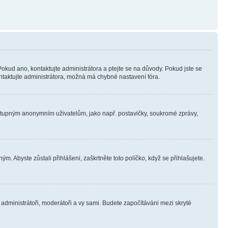
Pokud ano, kontaktujte administrátora a ptejte se na důvody. Pokud jste se
kontaktujte administrátora, možná má chybné nastavení fóra.
dostupným anonymním uživatelům, jako např. postavičky, soukromé zprávy,
m. Abyste zůstali přihlášeni, zaškrtněte toto políčko, když se přihlašujete.
e administrátoři, moderátoři a vy sami. Budete započítáváni mezi skryté