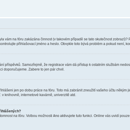
 Byla vám na fóru zakázána činnost (v takovém případě se tato skutečnost zobrazí)? 
vu zkontrolujte přihlašovací jméno a heslo. Obvykle toto bývá problém a pokud není, 
vkládání příspěvků. Samozřejmě, že registrace vám dá přístup k ostatním službám ne
aci doporučujeme. Zabere to jen pár chvil.
řihlášeni jen po dobu práce na fóru. Toto má zabránit zneužití vašeho účtu někým jiný
v knihovně, internetové kavárně, univerzitě atd.
přihlášených?
ítomnost na fóru
. Volbou možnosti
Ano
aktivujete tuto funkci. Online vás uvidí pouz