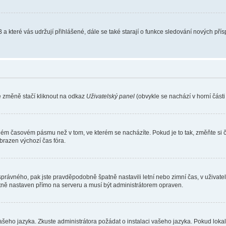
 a které vás udržují přihlášené, dále se také starají o funkce sledování nových př
e změně stačí kliknout na odkaz
Uživatelský panel
(obvykle se nachází v horní část
iném časovém pásmu než v tom, ve kterém se nacházíte. Pokud je to tak, změňte si 
brazen výchozí čas fóra.
toho správného, pak jste pravděpodobně špatně nastavili letní nebo zimní čas, v už
ě nastaven přímo na serveru a musí být administrátorem opraven.
vašeho jazyka. Zkuste administrátora požádat o instalaci vašeho jazyka. Pokud loka