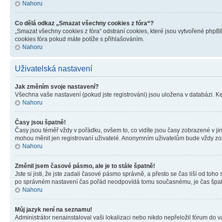
Nahoru
Co dělá odkaz „Smazat všechny cookies z fóra“?
„Smazat všechny cookies z fóra“ odstraní cookies, které jsou vytvořené phpBB
cookies fóra pokud máte potíže s přihlašováním.
Nahoru
Uživatelská nastavení
Jak změním svoje nastavení?
Všechna vaše nastavení (pokud jste registrováni) jsou uložena v databázi. K
Nahoru
Časy jsou špatně!
Časy jsou téměř vždy v pořádku, ovšem to, co vidíte jsou časy zobrazené v j
mohou měnit jen registrovaní uživatelé. Anonymním uživatelům bude vždy zo
Nahoru
Změnil jsem časové pásmo, ale je to stále špatně!
Jste si jisti, že jste zadali časové pásmo správně, a přesto se čas liší od 
po správném nastavení čas pořád neodpovídá tomu současnému, je čas špatn
Nahoru
Můj jazyk není na seznamu!
Administrátor nenainstaloval vaši lokalizaci nebo nikdo nepřeložil fórum do 