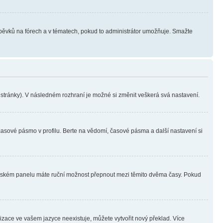
íspěvků na fórech a v tématech, pokud to administrátor umožňuje. Smažte
i stránky). V následném rozhraní je možné si změnit veškerá svá nastavení.
časové pásmo v profilu. Berte na vědomí, časové pásma a další nastavení si
ivatelském panelu máte ruční možnost přepnout mezi těmito dvěma časy. Pokud
lizace ve vašem jazyce neexistuje, můžete vytvořit nový překlad. Více