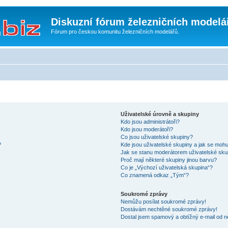
Diskuzní fórum železničních modelá
Fórum pro českou komunitu železničních modelářů.
Uživatelské úrovně a skupiny
Kdo jsou administrátoři?
Kdo jsou moderátoři?
Co jsou uživatelské skupiny?
?
Kde jsou uživatelské skupiny a jak se mohu
Jak se stanu moderátorem uživatelské sku
Proč mají některé skupiny jinou barvu?
Co je „Výchozí uživatelská skupina“?
Co znamená odkaz „Tým“?
Soukromé zprávy
Nemůžu posílat soukromé zprávy!
Dostávám nechtěné soukromé zprávy!
Dostal jsem spamový a obtížný e-mail od n