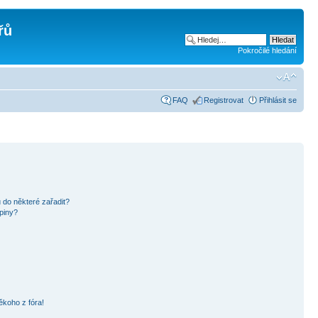
řů
Pokročilé hledání
FAQ
Registrovat
Přihlásit se
 do některé zařadit?
piny?
ěkoho z fóra!