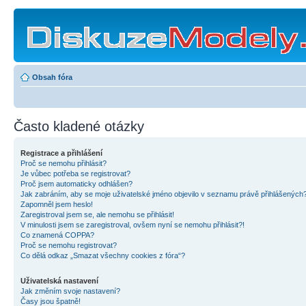
Obsah fóra
Často kladené otázky
Registrace a přihlášení
Proč se nemohu přihlásit?
Je vůbec potřeba se registrovat?
Proč jsem automaticky odhlášen?
Jak zabráním, aby se moje uživatelské jméno objevilo v seznamu právě přihlášených
Zapomněl jsem heslo!
Zaregistroval jsem se, ale nemohu se přihlásit!
V minulosti jsem se zaregistroval, ovšem nyní se nemohu přihlásit?!
Co znamená COPPA?
Proč se nemohu registrovat?
Co dělá odkaz „Smazat všechny cookies z fóra“?
Uživatelská nastavení
Jak změním svoje nastavení?
Časy jsou špatně!