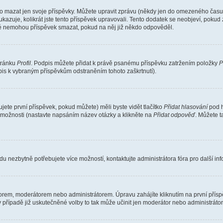
o mazat jen svoje příspěvky. Můžete upravit zprávu (někdy jen do omezeného času p
 ukazuje, kolikrát jste tento příspěvek upravovali. Tento dodatek se neobjeví, pok
telé nemohou příspěvek smazat, pokud na něj již někdo odpověděl.
stránku
Profil
. Podpis můžete přidat k právě psanému příspěvku zatržením položky
P
dpis k vybraným příspěvkům odstraněním tohoto zaškrtnutí).
ete první příspěvek, pokud můžete) měli byste vidět tlačítko
Přidat hlasování
pod h
ě možnosti (nastavte napsáním název otázky a klikněte na
Přidat odpověď
. Můžete 
u nezbytně potřebujete více možností, kontaktujte administrátora fóra pro další in
orem, moderátorem nebo administrátorem. Úpravu zahájíte kliknutím na první příspě
případě již uskutečněné volby to tak může učinit jen moderátor nebo administrátor