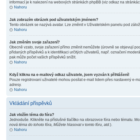
informací je k nalezení na webových stránkách phpBB (viz odkaz na stránkách
Nahoru
Jak zobrazím obrázek pod uživatelským jménem?
Tento obrázek se nazývá avatar. Lze změnit v Uživatelském panelu pod záložko
Nahoru
Jak změním svoje zařazení?
Obecně vzato, svoje zařazení přímo změnit nemůžete (úrovně se objevují pod
přidaných příspěvků a k identifikaci určitých uživatelů, např. označení mode
pak může počet vašich příspěvků snížit.
Nahoru
Když kliknu na e-mailový odkaz uživatele, jsem vyzván k přihlášení!
Pouze registrovaní uživatelé mohou posílat e-mail lidem přes nastavený e-mai
adresy.
Nahoru
Vkládání příspěvků
Jak vložím téma do fóra?
Jednoduše. Klikněte na příslušné tlačítko na obrazovce fóra nebo tématu. Mo
nová téma do tohoto fóra, Můžete hlasovat v tomto fóru, atd.
).
Nahoru