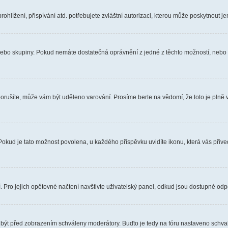
hlížení, přispívání atd. potřebujete zvláštní autorizaci, kterou může poskytnout jen
, nebo skupiny. Pokud nemáte dostatečná oprávnění z jedné z těchto možností, nebo n
e porušíte, může vám být uděleno varování. Prosíme berte na vědomí, že toto je pl
 Pokud je tato možnost povolena, u každého příspěvku uvidíte ikonu, která vás přiv
Pro jejich opětovné načtení navštivte uživatelský panel, odkud jsou dostupné odpo
 být před zobrazením schváleny moderátory. Buďto je tedy na fóru nastaveno schvalo