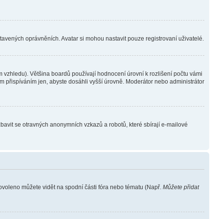
stavených oprávněních. Avatar si mohou nastavit pouze registrovaní uživatelé.
 vzhledu). Většina boardů používají hodnocení úrovní k rozlišení počtu vámi
ým přispíváním jen, abyste dosáhli vyšší úrovně. Moderátor nebo administrátor
zbavit se otravných anonymních vzkazů a robotů, které sbírají e-mailové
povoleno můžete vidět na spodní části fóra nebo tématu (Např.
Můžete přidat