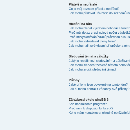
Přátelé a nepřátelé
Co je můj seznam přátel a nepřátel?
Jak mohu přidávat uživatele do seznamů ne
Hledání na fóru
Jak mohu hledat v jednom nebo více fórec
Proč můj dotaz vrací nulový počet výsledk
Proč mi vyhledávání vrací prázdnou bílou s
Jak mohu vyhledávat členy fóra?
Jak mohu najít své vlastní příspěvky a tém
Sledování témat a záložky
Jaký je rozdíl mezi sledováním a záložkam
Jak mohu sledovat zvolená témata nebo fó
Jak mohu zrušit sledování témat?
Přílohy
Jaké přílohy jsou povolené na tomto fóru?
Jak si mohu zobrazit všechny své přílohy?
Záležitosti okolo phpBB 3
Kdo napsal tento program?
Proč není k dispozici funkce X?
Koho mám kontaktovat ohledně obtěžujících 