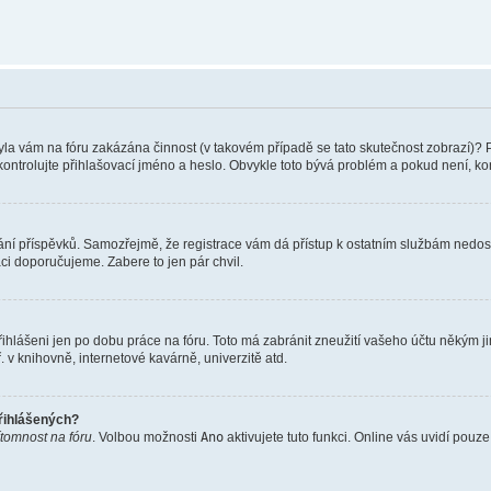
 Byla vám na fóru zakázána činnost (v takovém případě se tato skutečnost zobrazí)? 
vu zkontrolujte přihlašovací jméno a heslo. Obvykle toto bývá problém a pokud není, 
vkládání příspěvků. Samozřejmě, že registrace vám dá přístup k ostatním službám ne
aci doporučujeme. Zabere to jen pár chvil.
řihlášeni jen po dobu práce na fóru. Toto má zabránit zneužití vašeho účtu někým jiný
v knihovně, internetové kavárně, univerzitě atd.
přihlášených?
ítomnost na fóru
. Volbou možnosti
Ano
aktivujete tuto funkci. Online vás uvidí pouz