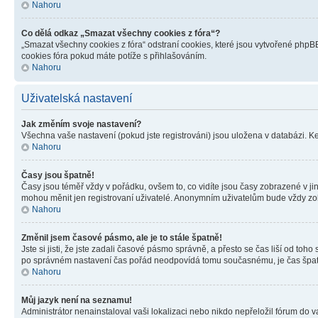
Nahoru
Co dělá odkaz „Smazat všechny cookies z fóra“?
„Smazat všechny cookies z fóra“ odstraní cookies, které jsou vytvořené phpBB
cookies fóra pokud máte potíže s přihlašováním.
Nahoru
Uživatelská nastavení
Jak změním svoje nastavení?
Všechna vaše nastavení (pokud jste registrováni) jsou uložena v databázi. K
Nahoru
Časy jsou špatně!
Časy jsou téměř vždy v pořádku, ovšem to, co vidíte jsou časy zobrazené v j
mohou měnit jen registrovaní uživatelé. Anonymním uživatelům bude vždy zo
Nahoru
Změnil jsem časové pásmo, ale je to stále špatně!
Jste si jisti, že jste zadali časové pásmo správně, a přesto se čas liší od 
po správném nastavení čas pořád neodpovídá tomu současnému, je čas špatn
Nahoru
Můj jazyk není na seznamu!
Administrátor nenainstaloval vaši lokalizaci nebo nikdo nepřeložil fórum do 