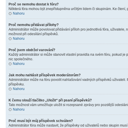
Proč se nemohu dostat k fóru?
Některá fóra mohou být znepřístupněna určitým lidem či skupinám. Ke čtení, pro
Nahoru
Proč nemohu přidávat přílohy?
Administrátor může povolovat přidávání příloh pro jednotlivá fóra, uživatele
možnost při odesílání příspěvků.
Nahoru
Proč jsem obdržel varování?
Každý administrátor si může stanovit vlastní pravidla na svém fóru, pokud j
nic společného.
Nahoru
Jak mohu nahlásit příspěvek moderátorům?
Administrátor může na fóru povolit nahlašování vadných příspěvků uživateli.
příspěvku.
Nahoru
K čemu slouží tlačítko „Uložit“ při psaní příspěvků?
Tato možnost vám umožňuje uložit si rozepsané zprávy pro pozdější odeslání. 
Nahoru
Proč musí být můj příspěvek schválen?
Administrátor fóra může nastavit, že příspěvky od uživatelů nebo skupin musí