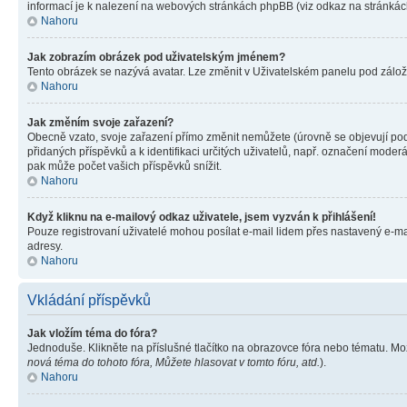
informací je k nalezení na webových stránkách phpBB (viz odkaz na stránkách
Nahoru
Jak zobrazím obrázek pod uživatelským jménem?
Tento obrázek se nazývá avatar. Lze změnit v Uživatelském panelu pod záložko
Nahoru
Jak změním svoje zařazení?
Obecně vzato, svoje zařazení přímo změnit nemůžete (úrovně se objevují pod
přidaných příspěvků a k identifikaci určitých uživatelů, např. označení mode
pak může počet vašich příspěvků snížit.
Nahoru
Když kliknu na e-mailový odkaz uživatele, jsem vyzván k přihlášení!
Pouze registrovaní uživatelé mohou posílat e-mail lidem přes nastavený e-mai
adresy.
Nahoru
Vkládání příspěvků
Jak vložím téma do fóra?
Jednoduše. Klikněte na příslušné tlačítko na obrazovce fóra nebo tématu. Mo
nová téma do tohoto fóra, Můžete hlasovat v tomto fóru, atd.
).
Nahoru