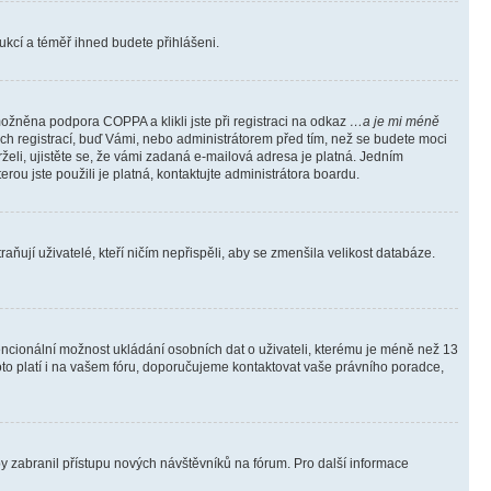
trukcí a téměř ihned budete přihlášeni.
ožněna podpora COPPA a klikli jste při registraci na odkaz
…a je mi méně
ých registrací, buď Vámi, nebo administrátorem před tím, než se budete moci
rželi, ujistěte se, že vámi zadaná e-mailová adresa je platná. Jedním
terou jste použili je platná, kontaktujte administrátora boardu.
ňují uživatelé, kteří ničím nepřispěli, aby se zmenšila velikost databáze.
tencionální možnost ukládání osobních dat o uživateli, kterému je méně než 13
i toto platí i na vašem fóru, doporučujeme kontaktovat vaše právního poradce,
aby zabranil přístupu nových návštěvníků na fórum. Pro další informace