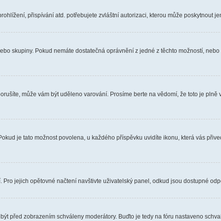
hlížení, přispívání atd. potřebujete zvláštní autorizaci, kterou může poskytnout jen
, nebo skupiny. Pokud nemáte dostatečná oprávnění z jedné z těchto možností, nebo n
e porušíte, může vám být uděleno varování. Prosíme berte na vědomí, že toto je pl
 Pokud je tato možnost povolena, u každého příspěvku uvidíte ikonu, která vás přiv
Pro jejich opětovné načtení navštivte uživatelský panel, odkud jsou dostupné odpo
 být před zobrazením schváleny moderátory. Buďto je tedy na fóru nastaveno schvalo