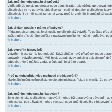
Jak změním nebo smažu příspěvek?
V případě, že nejste moderátor nebo administrátor, tak můžete upravovat neb
příspěvek a vy ho upravíte, objeví se vám malinký dodatek u příspěvku, který
příspěvek (ti by měli sami zanechat vzkaz proč jej změnili). Normální uživa
Nahoru
Jak přidám podpis k mému příspěvku?
Přidat podpis znamená, že si musíte nejdřív nějaký vytvořit. To uděláte přes 
zaškrtnutím příslušného políčka v nastavení profilu (je možné nepřidávat po
Nahoru
Jak vytvořím hlasování?
Vytvoření hlasování je jednoduché. Když přidáte nový příspěvek (nebo upravuj
oprávnění vytvářet ankety). Měli byste zadat název ankety a pak alespoň dv
odpovědí, které můžete zadat, určuje administrátor boardu.
Nahoru
Proč nemohu přidat více možností pro hlasování?
Maximální počet možností stanovuje administrátor. Pokud si myslíte, že opravd
Nahoru
Jak změním nebo smažu hlasování?
Je to stejné jako s příspěvky, hlasování mohou být upravována původním aut
nehlasoval, pak uživatelé mohou vymazat nebo změnit položku v hlasování, v 
Nahoru