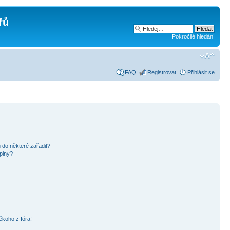
řů
Pokročilé hledání
FAQ
Registrovat
Přihlásit se
 do některé zařadit?
piny?
ěkoho z fóra!