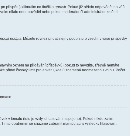
o přispění) kliknutím na tlačítko
upravit
. Pokud již někdo odpověděl na váš
ud zatím nikdo neodpověděl nebo pokud moderátor či administrátor změnili
řipojit podpis
. Můžete rovněž přidat stejný podpis pro všechny vaše příspěvky
lavním oknem na přidávání příspěvků (pokud to nevidíte, zřejmě nemáte
také přidat časový limit pro anketu, kde 0 znamená neomezenou volbu. Počet
formace.
vek v tématu (toto je vždy s hlasováním spojeno). Pokud nikdo zatím
. Tímto opatřením se snažíme zabránit manipulaci s výsledky hlasování.