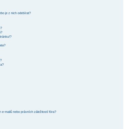
bo je z nich odebírat?
h?
ů?
tránku!?
ata?
i?
ra?
e-mailů nebo právních záležitostí fóra?