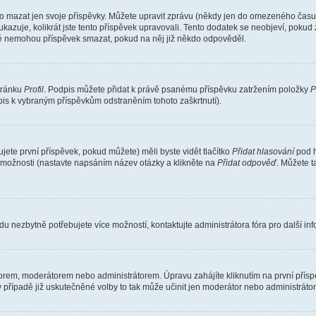
o mazat jen svoje příspěvky. Můžete upravit zprávu (někdy jen do omezeného času p
 ukazuje, kolikrát jste tento příspěvek upravovali. Tento dodatek se neobjeví, pok
telé nemohou příspěvek smazat, pokud na něj již někdo odpověděl.
stránku
Profil
. Podpis můžete přidat k právě psanému příspěvku zatržením položky
P
dpis k vybraným příspěvkům odstraněním tohoto zaškrtnutí).
ete první příspěvek, pokud můžete) měli byste vidět tlačítko
Přidat hlasování
pod h
ě možnosti (nastavte napsáním název otázky a klikněte na
Přidat odpověď
. Můžete 
u nezbytně potřebujete více možností, kontaktujte administrátora fóra pro další in
orem, moderátorem nebo administrátorem. Úpravu zahájíte kliknutím na první příspě
případě již uskutečněné volby to tak může učinit jen moderátor nebo administrátor