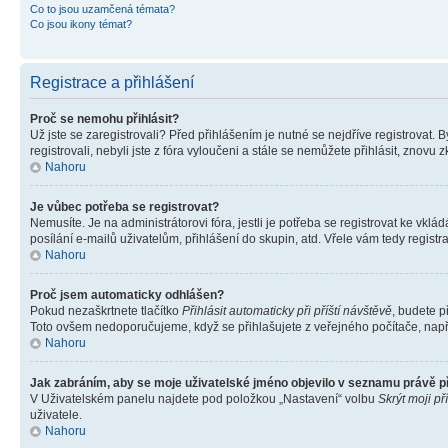
Co to jsou uzamčená témata?
Co jsou ikony témat?
Registrace a přihlášení
Proč se nemohu přihlásit?
Už jste se zaregistrovali? Před přihlášením je nutné se nejdříve registrovat.
registrovali, nebyli jste z fóra vyloučeni a stále se nemůžete přihlásit, zno
Nahoru
Je vůbec potřeba se registrovat?
Nemusíte. Je na administrátorovi fóra, jestli je potřeba se registrovat ke 
posílání e-mailů uživatelům, přihlášení do skupin, atd. Vřele vám tedy registr
Nahoru
Proč jsem automaticky odhlášen?
Pokud nezaškrtnete tlačítko
Přihlásit automaticky při příští návštěvě
, budete p
Toto ovšem nedoporučujeme, když se přihlašujete z veřejného počítače, např. 
Nahoru
Jak zabráním, aby se moje uživatelské jméno objevilo v seznamu právě 
V Uživatelském panelu najdete pod položkou „Nastavení“ volbu
Skrýt moji př
uživatele.
Nahoru