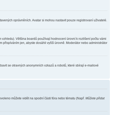
stavených oprávněních. Avatar si mohou nastavit pouze registrovaní uživatelé.
 vzhledu). Většina boardů používají hodnocení úrovní k rozlišení počtu vámi
ým přispíváním jen, abyste dosáhli vyšší úrovně. Moderátor nebo administrátor
zbavit se otravných anonymních vzkazů a robotů, které sbírají e-mailové
povoleno můžete vidět na spodní části fóra nebo tématu (Např.
Můžete přidat