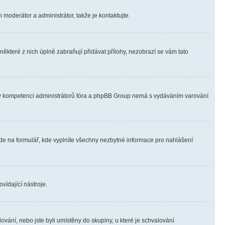
 moderátor a administrátor, takže je kontaktujte.
ěkteré z nich úplně zabraňují přidávat přílohy, nezobrazí se vám tato
ně v kompetenci administrátorů fóra a phpBB Group nemá s vydáváním varování
ede na formulář, kde vyplníte všechny nezbytné informace pro nahlášení
vídající nástroje.
vání, nebo jste byli umístěny do skupiny, u které je schvalování