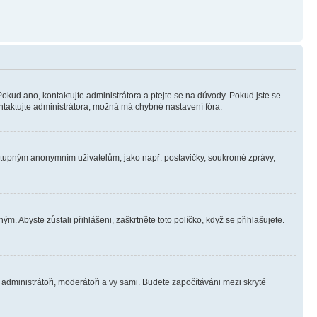
Pokud ano, kontaktujte administrátora a ptejte se na důvody. Pokud jste se
kontaktujte administrátora, možná má chybné nastavení fóra.
dostupným anonymním uživatelům, jako např. postavičky, soukromé zprávy,
m. Abyste zůstali přihlášeni, zaškrtněte toto políčko, když se přihlašujete.
e administrátoři, moderátoři a vy sami. Budete započítáváni mezi skryté