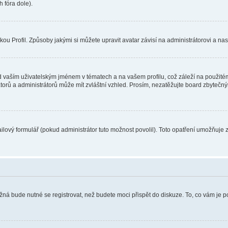
 fóra dole).
u Profil. Způsoby jakými si můžete upravit avatar závisí na administrátorovi a na
 vaším uživatelským jménem v tématech a na vašem profilu, což záleží na použitém
rátorů a administrátorů může mít zvláštní vzhled. Prosím, nezatěžujte board zbytečn
lový formulář (pokud administrátor tuto možnost povolil). Toto opatření umožňuje 
žná bude nutné se registrovat, než budete moci přispět do diskuze. To, co vám je 