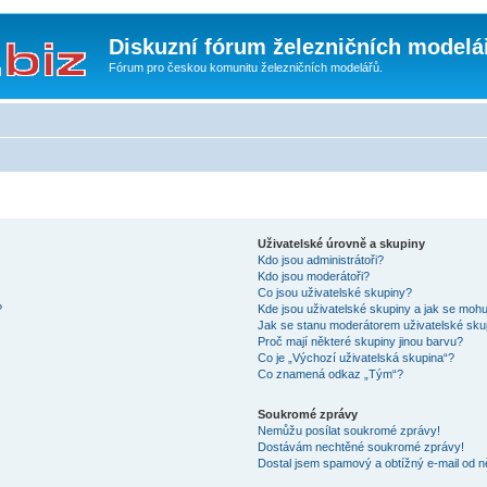
Diskuzní fórum železničních modelá
Fórum pro českou komunitu železničních modelářů.
Uživatelské úrovně a skupiny
Kdo jsou administrátoři?
Kdo jsou moderátoři?
Co jsou uživatelské skupiny?
?
Kde jsou uživatelské skupiny a jak se mohu
Jak se stanu moderátorem uživatelské sku
Proč mají některé skupiny jinou barvu?
Co je „Výchozí uživatelská skupina“?
Co znamená odkaz „Tým“?
Soukromé zprávy
Nemůžu posílat soukromé zprávy!
Dostávám nechtěné soukromé zprávy!
Dostal jsem spamový a obtížný e-mail od n