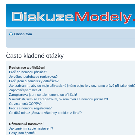
Obsah fóra
Často kladené otázky
Registrace a přihlášení
Proč se nemohu přihlásit?
Je vůbec potřeba se registrovat?
Proč jsem automaticky odhlášen?
Jak zabráním, aby se moje uživatelské jméno objevilo v seznamu právě přihlášených
Zapomněl jsem heslo!
Zaregistroval jsem se, ale nemohu se přihlásit!
V minulosti jsem se zaregistroval, ovšem nyní se nemohu přihlásit?!
Co znamená COPPA?
Proč se nemohu registrovat?
Co dělá odkaz „Smazat všechny cookies z fóra“?
Uživatelská nastavení
Jak změním svoje nastavení?
Časy jsou špatně!