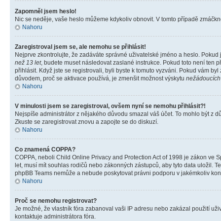
Zapomněl jsem heslo!
Nic se neděje, vaše heslo můžeme kdykoliv obnovit. V tomto případě zmáčknět
Nahoru
Zaregistroval jsem se, ale nemohu se přihlásit!
Nejprve zkontrolujte, že zadáváte správné uživatelské jméno a heslo. Pokud 
než 13 let
, budete muset následovat zaslané instrukce. Pokud toto není ten p
přihlásit. Když jste se registrovali, byli byste k tomuto vyzváni. Pokud vám b
důvodem, proč se aktivace používá, je zmenšit možnost výskytu
nežádoucích
Nahoru
V minulosti jsem se zaregistroval, ovšem nyní se nemohu přihlásit?!
Nejspíše administrátor z nějakého důvodu smazal váš účet. To mohlo být z důvo
Zkuste se zaregistrovat znovu a zapojte se do diskuzí.
Nahoru
Co znamená COPPA?
COPPA, neboli Child Online Privacy and Protection Act of 1998 je zákon ve Sp
let, musí mít souhlas rodičů nebo zákonných zástupců, aby tyto data uložil. Te
phpBB Teams nemůže a nebude poskytovat právni podporu v jakémkoliv kont
Nahoru
Proč se nemohu registrovat?
Je možné, že vlastník fóra zabanoval vaši IP adresu nebo zakázal použití uživ
kontaktuje administrátora fóra.