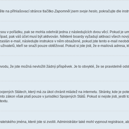
e na přihlašovací stránce tlačítko
Zapomněl jsem svoje heslo
, pokračujte dle ins
jsou v pořádku, pak se mohla odehrát jedna z následujících dvou věcí. Pokud je um
řípad, pak váš účet musí být aktivován. Některé boardy vyžadují aktivaci všech nov
yl zaslán e-mail, následujte instrukce v něm obsažené, pokud jste tento e-mail neobd
uživatelů, kteří se snaží pouze obtěžovat. Pokud si jste jisti, že e-mailová adresa, k
du, že jste možná nevložili žádný příspěvek. Je to obvyklé, že se pravidelně odstra
ojených Státech, který má za úkol chránit mládež na internetu. Stránky, kde je po
nto zákon však platí pouze v jurisdikci Spojených Států. Pokud si nejste jisti, jestl
extu.
atelského jména, které jste si zvolili. Administrátor také mohl vypnout registrace, 