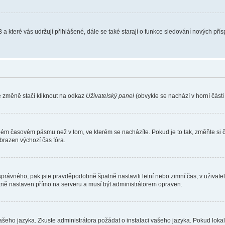
 a které vás udržují přihlášené, dále se také starají o funkce sledování nových př
e změně stačí kliknout na odkaz
Uživatelský panel
(obvykle se nachází v horní část
iném časovém pásmu než v tom, ve kterém se nacházíte. Pokud je to tak, změňte si 
brazen výchozí čas fóra.
toho správného, pak jste pravděpodobně špatně nastavili letní nebo zimní čas, v už
ě nastaven přímo na serveru a musí být administrátorem opraven.
vašeho jazyka. Zkuste administrátora požádat o instalaci vašeho jazyka. Pokud loka