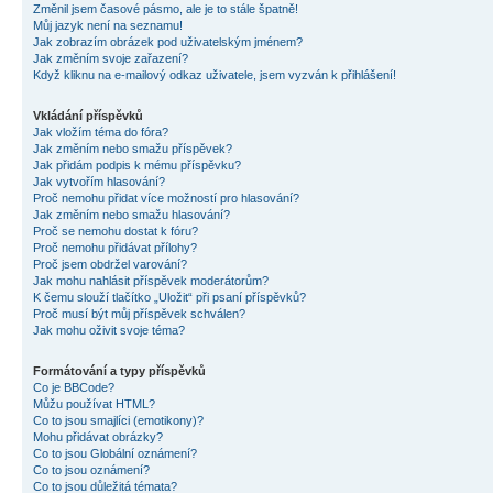
Změnil jsem časové pásmo, ale je to stále špatně!
Můj jazyk není na seznamu!
Jak zobrazím obrázek pod uživatelským jménem?
Jak změním svoje zařazení?
Když kliknu na e-mailový odkaz uživatele, jsem vyzván k přihlášení!
Vkládání příspěvků
Jak vložím téma do fóra?
Jak změním nebo smažu příspěvek?
Jak přidám podpis k mému příspěvku?
Jak vytvořím hlasování?
Proč nemohu přidat více možností pro hlasování?
Jak změním nebo smažu hlasování?
Proč se nemohu dostat k fóru?
Proč nemohu přidávat přílohy?
Proč jsem obdržel varování?
Jak mohu nahlásit příspěvek moderátorům?
K čemu slouží tlačítko „Uložit“ při psaní příspěvků?
Proč musí být můj příspěvek schválen?
Jak mohu oživit svoje téma?
Formátování a typy příspěvků
Co je BBCode?
Můžu používat HTML?
Co to jsou smajlíci (emotikony)?
Mohu přidávat obrázky?
Co to jsou Globální oznámení?
Co to jsou oznámení?
Co to jsou důležitá témata?