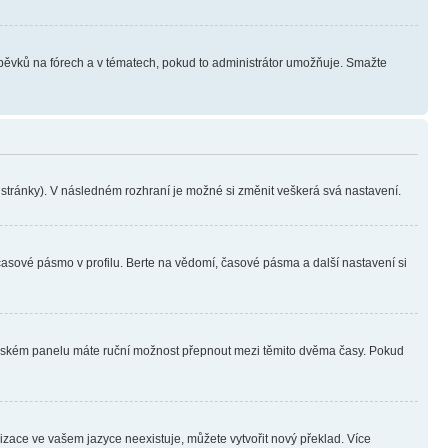
íspěvků na fórech a v tématech, pokud to administrátor umožňuje. Smažte
i stránky). V následném rozhraní je možné si změnit veškerá svá nastavení.
časové pásmo v profilu. Berte na vědomí, časové pásma a další nastavení si
ivatelském panelu máte ruční možnost přepnout mezi těmito dvěma časy. Pokud
lizace ve vašem jazyce neexistuje, můžete vytvořit nový překlad. Více