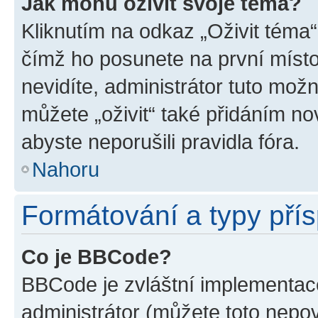
Jak mohu oživit svoje téma?
Kliknutím na odkaz „Oživit téma“
čímž ho posunete na první místo
nevidíte, administrátor tuto mo
můžete „oživit“ také přidáním no
abyste neporušili pravidla fóra.
Nahoru
Formátování a typy pří
Co je BBCode?
BBCode je zvláštní implementac
administrátor (můžete toto nepov