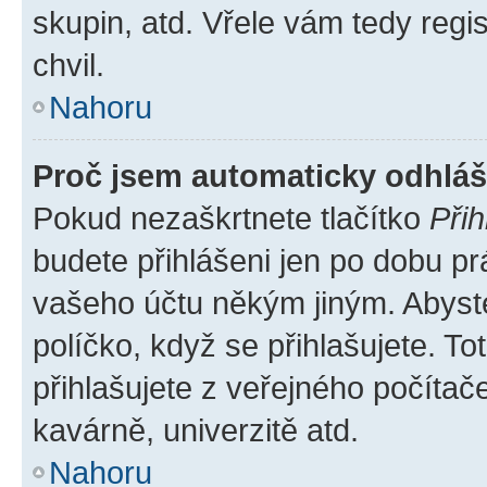
skupin, atd. Vřele vám tedy regi
chvil.
Nahoru
Proč jsem automaticky odhlá
Pokud nezaškrtnete tlačítko
Přih
budete přihlášeni jen po dobu pr
vašeho účtu někým jiným. Abyste 
políčko, když se přihlašujete. 
přihlašujete z veřejného počítač
kavárně, univerzitě atd.
Nahoru