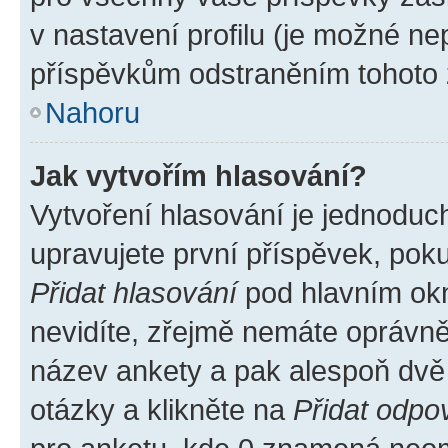
v nastavení profilu (je možné n
příspěvkům odstraněním tohoto z
Nahoru
Jak vytvořím hlasování?
Vytvoření hlasování je jednoduc
upravujete první příspěvek, poku
Přidat hlasování
pod hlavním okn
nevidíte, zřejmě nemáte oprávněn
název ankety a pak alespoň dvě
otázky a klikněte na
Přidat odpo