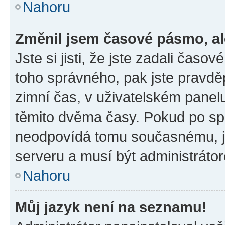
Nahoru
Změnil jsem časové pásmo, ale
Jste si jisti, že jste zadali časo
toho správného, pak jste pravdě
zimní čas, v uživatelském pane
těmito dvěma časy. Pokud po s
neodpovídá tomu současnému, j
serveru a musí být administráto
Nahoru
Můj jazyk není na seznamu!