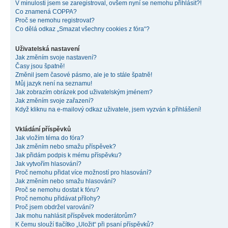
V minulosti jsem se zaregistroval, ovšem nyní se nemohu přihlásit?!
Co znamená COPPA?
Proč se nemohu registrovat?
Co dělá odkaz „Smazat všechny cookies z fóra“?
Uživatelská nastavení
Jak změním svoje nastavení?
Časy jsou špatně!
Změnil jsem časové pásmo, ale je to stále špatně!
Můj jazyk není na seznamu!
Jak zobrazím obrázek pod uživatelským jménem?
Jak změním svoje zařazení?
Když kliknu na e-mailový odkaz uživatele, jsem vyzván k přihlášení!
Vkládání příspěvků
Jak vložím téma do fóra?
Jak změním nebo smažu příspěvek?
Jak přidám podpis k mému příspěvku?
Jak vytvořím hlasování?
Proč nemohu přidat více možností pro hlasování?
Jak změním nebo smažu hlasování?
Proč se nemohu dostat k fóru?
Proč nemohu přidávat přílohy?
Proč jsem obdržel varování?
Jak mohu nahlásit příspěvek moderátorům?
K čemu slouží tlačítko „Uložit“ při psaní příspěvků?