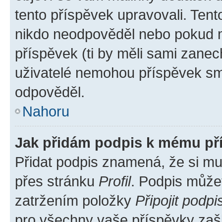
tento příspěvek upravovali. Ten
nikdo neodpověděl nebo pokud mo
příspěvek (ti by měli sami zanec
uživatelé nemohou příspěvek sma
odpověděl.
Nahoru
Jak přidám podpis k mému př
Přidat podpis znamená, že si mus
přes stránku
Profil
. Podpis může
zatržením položky
Připojit podpi
pro všechny vaše příspěvky zašk