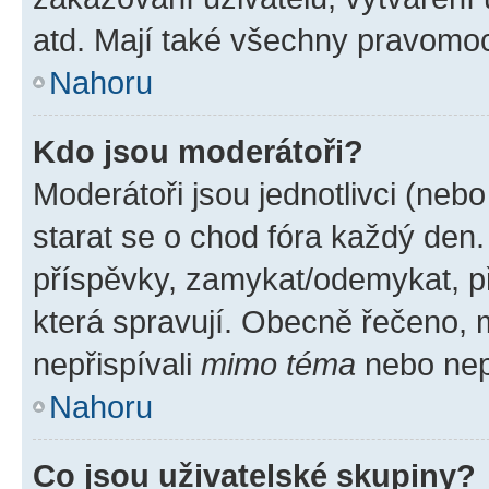
atd. Mají také všechny pravomo
Nahoru
Kdo jsou moderátoři?
Moderátoři jsou jednotlivci (nebo 
starat se o chod fóra každý den
příspěvky, zamykat/odemykat, p
která spravují. Obecně řečeno, m
nepřispívali
mimo téma
nebo nepř
Nahoru
Co jsou uživatelské skupiny?