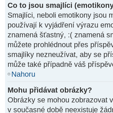
Co to jsou smajlíci (emotikon
Smajlíci, neboli emotikony jsou 
používají k vyjádření výrazu emo
znamená šťastný, :( znamená sm
můžete prohlédnout přes příspěv
smajlíky nezneužívat, aby se př
může také případně váš příspěv
Nahoru
Mohu přidávat obrázky?
Obrázky se mohou zobrazovat ve
v současné době neexistuje žád