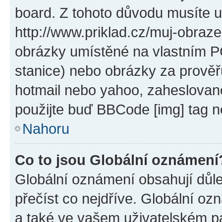
board. Z tohoto důvodu musíte u
http://www.priklad.cz/muj-obraz
obrázky umístěné na vlastním PC
stanice) nebo obrázky za prověř
hotmail nebo yahoo, zaheslovan
použijte buď BBCode [img] tag n
Nahoru
Co to jsou Globální oznámení
Globální oznámení obsahují důlež
přečíst co nejdříve. Globální o
a také ve vašem uživatelském pan