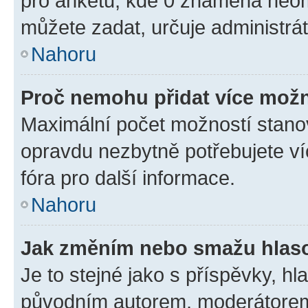
pro anketu, kde 0 znamená neom
můžete zadat, určuje administrá
Nahoru
Proč nemohu přidat více možn
Maximální počet možností stanov
opravdu nezbytně potřebujete ví
fóra pro další informace.
Nahoru
Jak změním nebo smažu hlas
Je to stejné jako s příspěvky, 
původním autorem, moderátorem