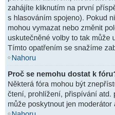
zahájíte kliknutím na první přísp
s hlasováním spojeno). Pokud ni
mohou vymazat nebo změnit polož
uskutečněné volby to tak může uč
Tímto opatřením se snažíme zabr
Nahoru
Proč se nemohu dostat k fóru
Některá fóra mohou být znepříst
čtení, prohlížení, přispívání atd.
může poskytnout jen moderátor a 
Nahoru