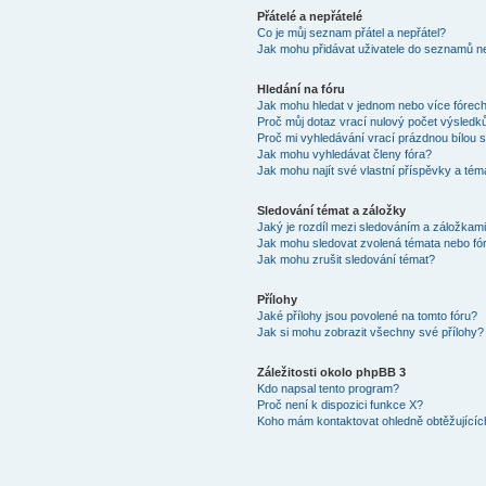
Přátelé a nepřátelé
Co je můj seznam přátel a nepřátel?
Jak mohu přidávat uživatele do seznamů ne
Hledání na fóru
Jak mohu hledat v jednom nebo více fórec
Proč můj dotaz vrací nulový počet výsledk
Proč mi vyhledávání vrací prázdnou bílou s
Jak mohu vyhledávat členy fóra?
Jak mohu najít své vlastní příspěvky a tém
Sledování témat a záložky
Jaký je rozdíl mezi sledováním a záložkam
Jak mohu sledovat zvolená témata nebo fó
Jak mohu zrušit sledování témat?
Přílohy
Jaké přílohy jsou povolené na tomto fóru?
Jak si mohu zobrazit všechny své přílohy?
Záležitosti okolo phpBB 3
Kdo napsal tento program?
Proč není k dispozici funkce X?
Koho mám kontaktovat ohledně obtěžujících 