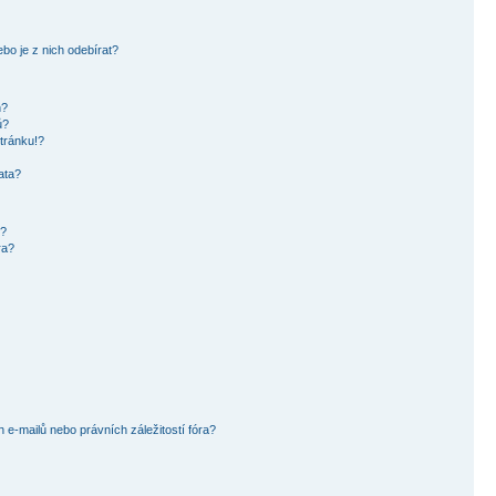
bo je z nich odebírat?
h?
ů?
tránku!?
ata?
i?
ra?
e-mailů nebo právních záležitostí fóra?