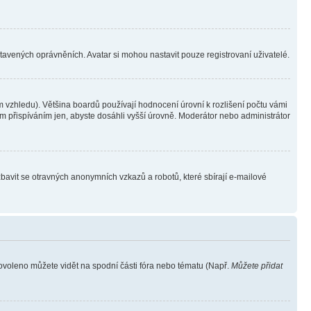
stavených oprávněních. Avatar si mohou nastavit pouze registrovaní uživatelé.
 vzhledu). Většina boardů používají hodnocení úrovní k rozlišení počtu vámi
ým přispíváním jen, abyste dosáhli vyšší úrovně. Moderátor nebo administrátor
zbavit se otravných anonymních vzkazů a robotů, které sbírají e-mailové
povoleno můžete vidět na spodní části fóra nebo tématu (Např.
Můžete přidat