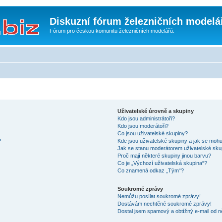
Diskuzní fórum železničních modelá
Fórum pro českou komunitu železničních modelářů.
Uživatelské úrovně a skupiny
Kdo jsou administrátoři?
Kdo jsou moderátoři?
Co jsou uživatelské skupiny?
?
Kde jsou uživatelské skupiny a jak se mohu
Jak se stanu moderátorem uživatelské sku
Proč mají některé skupiny jinou barvu?
Co je „Výchozí uživatelská skupina“?
Co znamená odkaz „Tým“?
Soukromé zprávy
Nemůžu posílat soukromé zprávy!
Dostávám nechtěné soukromé zprávy!
Dostal jsem spamový a obtížný e-mail od n