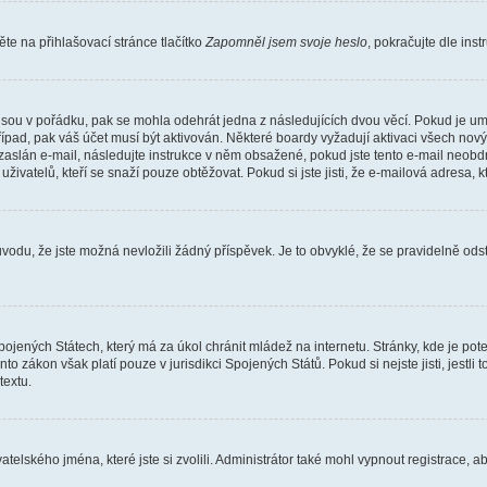
e na přihlašovací stránce tlačítko
Zapomněl jsem svoje heslo
, pokračujte dle ins
jsou v pořádku, pak se mohla odehrát jedna z následujících dvou věcí. Pokud je um
řípad, pak váš účet musí být aktivován. Některé boardy vyžadují aktivaci všech nov
yl zaslán e-mail, následujte instrukce v něm obsažené, pokud jste tento e-mail neobd
uživatelů, kteří se snaží pouze obtěžovat. Pokud si jste jisti, že e-mailová adresa, k
du, že jste možná nevložili žádný příspěvek. Je to obvyklé, že se pravidelně odstra
ojených Státech, který má za úkol chránit mládež na internetu. Stránky, kde je po
nto zákon však platí pouze v jurisdikci Spojených Států. Pokud si nejste jisti, jestl
extu.
atelského jména, které jste si zvolili. Administrátor také mohl vypnout registrace, 