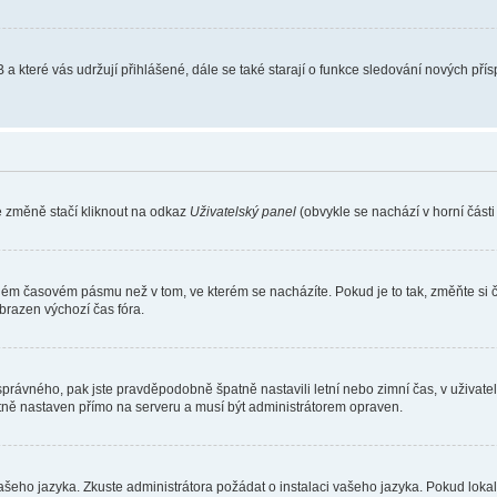
 a které vás udržují přihlášené, dále se také starají o funkce sledování nových př
e změně stačí kliknout na odkaz
Uživatelský panel
(obvykle se nachází v horní část
iném časovém pásmu než v tom, ve kterém se nacházíte. Pokud je to tak, změňte si 
brazen výchozí čas fóra.
toho správného, pak jste pravděpodobně špatně nastavili letní nebo zimní čas, v už
ě nastaven přímo na serveru a musí být administrátorem opraven.
vašeho jazyka. Zkuste administrátora požádat o instalaci vašeho jazyka. Pokud loka