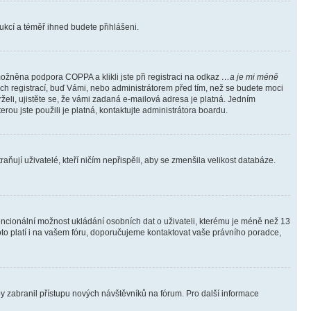
trukcí a téměř ihned budete přihlášeni.
ožněna podpora COPPA a klikli jste při registraci na odkaz
…a je mi méně
ých registrací, buď Vámi, nebo administrátorem před tím, než se budete moci
rželi, ujistěte se, že vámi zadaná e-mailová adresa je platná. Jedním
terou jste použili je platná, kontaktujte administrátora boardu.
ňují uživatelé, kteří ničím nepřispěli, aby se zmenšila velikost databáze.
tencionální možnost ukládání osobních dat o uživateli, kterému je méně než 13
i toto platí i na vašem fóru, doporučujeme kontaktovat vaše právního poradce,
aby zabranil přístupu nových návštěvníků na fórum. Pro další informace