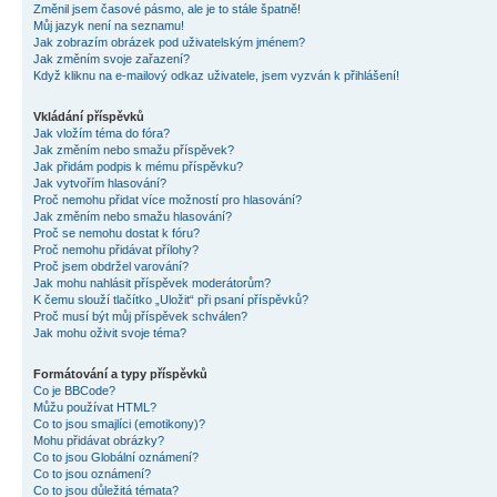
Změnil jsem časové pásmo, ale je to stále špatně!
Můj jazyk není na seznamu!
Jak zobrazím obrázek pod uživatelským jménem?
Jak změním svoje zařazení?
Když kliknu na e-mailový odkaz uživatele, jsem vyzván k přihlášení!
Vkládání příspěvků
Jak vložím téma do fóra?
Jak změním nebo smažu příspěvek?
Jak přidám podpis k mému příspěvku?
Jak vytvořím hlasování?
Proč nemohu přidat více možností pro hlasování?
Jak změním nebo smažu hlasování?
Proč se nemohu dostat k fóru?
Proč nemohu přidávat přílohy?
Proč jsem obdržel varování?
Jak mohu nahlásit příspěvek moderátorům?
K čemu slouží tlačítko „Uložit“ při psaní příspěvků?
Proč musí být můj příspěvek schválen?
Jak mohu oživit svoje téma?
Formátování a typy příspěvků
Co je BBCode?
Můžu používat HTML?
Co to jsou smajlíci (emotikony)?
Mohu přidávat obrázky?
Co to jsou Globální oznámení?
Co to jsou oznámení?
Co to jsou důležitá témata?