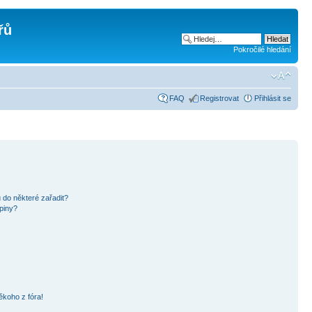
řů
Pokročilé hledání
FAQ
Registrovat
Přihlásit se
 do některé zařadit?
piny?
ěkoho z fóra!