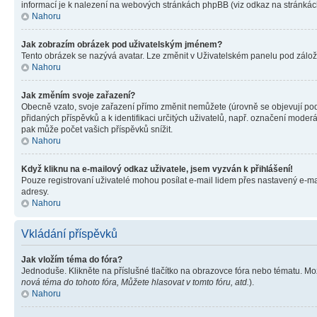
informací je k nalezení na webových stránkách phpBB (viz odkaz na stránkách
Nahoru
Jak zobrazím obrázek pod uživatelským jménem?
Tento obrázek se nazývá avatar. Lze změnit v Uživatelském panelu pod záložko
Nahoru
Jak změním svoje zařazení?
Obecně vzato, svoje zařazení přímo změnit nemůžete (úrovně se objevují pod
přidaných příspěvků a k identifikaci určitých uživatelů, např. označení mode
pak může počet vašich příspěvků snížit.
Nahoru
Když kliknu na e-mailový odkaz uživatele, jsem vyzván k přihlášení!
Pouze registrovaní uživatelé mohou posílat e-mail lidem přes nastavený e-mai
adresy.
Nahoru
Vkládání příspěvků
Jak vložím téma do fóra?
Jednoduše. Klikněte na příslušné tlačítko na obrazovce fóra nebo tématu. Mo
nová téma do tohoto fóra, Můžete hlasovat v tomto fóru, atd.
).
Nahoru