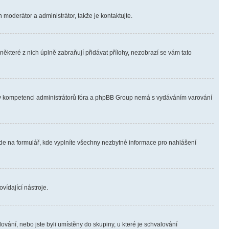
 moderátor a administrátor, takže je kontaktujte.
ěkteré z nich úplně zabraňují přidávat přílohy, nezobrazí se vám tato
ně v kompetenci administrátorů fóra a phpBB Group nemá s vydáváním varování
ede na formulář, kde vyplníte všechny nezbytné informace pro nahlášení
vídající nástroje.
vání, nebo jste byli umístěny do skupiny, u které je schvalování