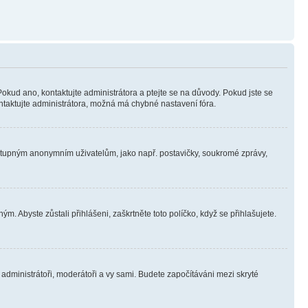
Pokud ano, kontaktujte administrátora a ptejte se na důvody. Pokud jste se
kontaktujte administrátora, možná má chybné nastavení fóra.
dostupným anonymním uživatelům, jako např. postavičky, soukromé zprávy,
m. Abyste zůstali přihlášeni, zaškrtněte toto políčko, když se přihlašujete.
e administrátoři, moderátoři a vy sami. Budete započítáváni mezi skryté