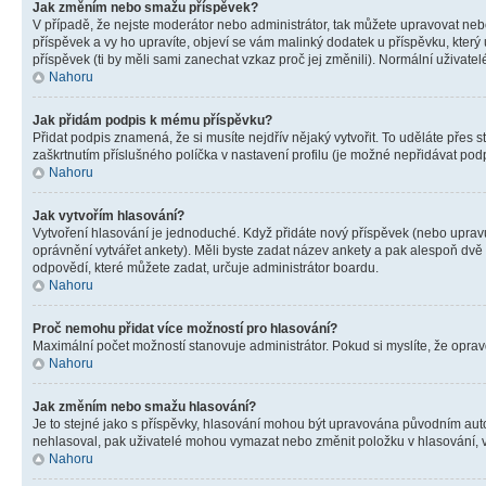
Jak změním nebo smažu příspěvek?
V případě, že nejste moderátor nebo administrátor, tak můžete upravovat neb
příspěvek a vy ho upravíte, objeví se vám malinký dodatek u příspěvku, který
příspěvek (ti by měli sami zanechat vzkaz proč jej změnili). Normální uživa
Nahoru
Jak přidám podpis k mému příspěvku?
Přidat podpis znamená, že si musíte nejdřív nějaký vytvořit. To uděláte přes 
zaškrtnutím příslušného políčka v nastavení profilu (je možné nepřidávat po
Nahoru
Jak vytvořím hlasování?
Vytvoření hlasování je jednoduché. Když přidáte nový příspěvek (nebo upravuj
oprávnění vytvářet ankety). Měli byste zadat název ankety a pak alespoň dv
odpovědí, které můžete zadat, určuje administrátor boardu.
Nahoru
Proč nemohu přidat více možností pro hlasování?
Maximální počet možností stanovuje administrátor. Pokud si myslíte, že opravd
Nahoru
Jak změním nebo smažu hlasování?
Je to stejné jako s příspěvky, hlasování mohou být upravována původním aut
nehlasoval, pak uživatelé mohou vymazat nebo změnit položku v hlasování, v 
Nahoru