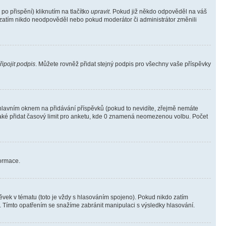
o přispění) kliknutím na tlačítko
upravit
. Pokud již někdo odpověděl na váš
ud zatím nikdo neodpověděl nebo pokud moderátor či administrátor změnili
řipojit podpis
. Můžete rovněž přidat stejný podpis pro všechny vaše příspěvky
lavním oknem na přidávání příspěvků (pokud to nevidíte, zřejmě nemáte
také přidat časový limit pro anketu, kde 0 znamená neomezenou volbu. Počet
formace.
vek v tématu (toto je vždy s hlasováním spojeno). Pokud nikdo zatím
. Tímto opatřením se snažíme zabránit manipulaci s výsledky hlasování.