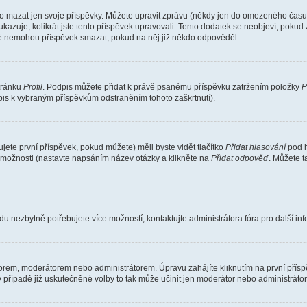
o mazat jen svoje příspěvky. Můžete upravit zprávu (někdy jen do omezeného času p
 ukazuje, kolikrát jste tento příspěvek upravovali. Tento dodatek se neobjeví, pok
telé nemohou příspěvek smazat, pokud na něj již někdo odpověděl.
stránku
Profil
. Podpis můžete přidat k právě psanému příspěvku zatržením položky
P
dpis k vybraným příspěvkům odstraněním tohoto zaškrtnutí).
ete první příspěvek, pokud můžete) měli byste vidět tlačítko
Přidat hlasování
pod h
ě možnosti (nastavte napsáním název otázky a klikněte na
Přidat odpověď
. Můžete 
u nezbytně potřebujete více možností, kontaktujte administrátora fóra pro další in
orem, moderátorem nebo administrátorem. Úpravu zahájíte kliknutím na první příspě
případě již uskutečněné volby to tak může učinit jen moderátor nebo administrátor