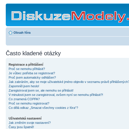
Obsah fóra
Často kladené otázky
Registrace a přihlášení
Proč se nemohu přihlásit?
Je vůbec potřeba se registrovat?
Proč jsem automaticky odhlášen?
Jak zabráním, aby se moje uživatelské jméno objevilo v seznamu právě přihlášených
Zapomněl jsem heslo!
Zaregistroval jsem se, ale nemohu se přihlásit!
V minulosti jsem se zaregistroval, ovšem nyní se nemohu přihlásit?!
Co znamená COPPA?
Proč se nemohu registrovat?
Co dělá odkaz „Smazat všechny cookies z fóra“?
Uživatelská nastavení
Jak změním svoje nastavení?
Časy jsou špatně!