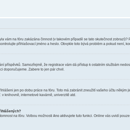
 Byla vám na fóru zakázána činnost (v takovém případě se tato skutečnost zobrazí)? 
vu zkontrolujte přihlašovací jméno a heslo. Obvykle toto bývá problém a pokud není, 
vkládání příspěvků. Samozřejmě, že registrace vám dá přístup k ostatním službám ne
aci doporučujeme. Zabere to jen pár chvil.
řihlášeni jen po dobu práce na fóru. Toto má zabránit zneužití vašeho účtu někým jiný
v knihovně, internetové kavárně, univerzitě atd.
přihlášených?
ítomnost na fóru
. Volbou možnosti
Ano
aktivujete tuto funkci. Online vás uvidí pouz