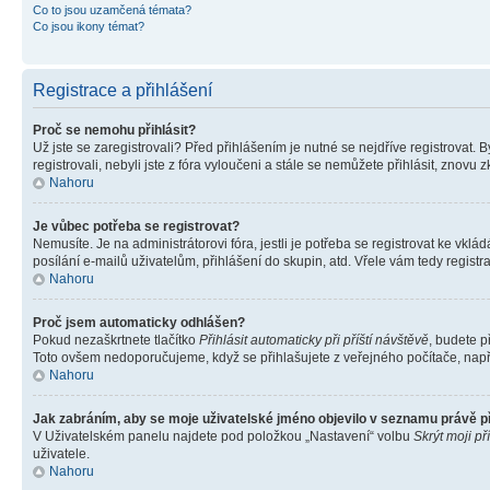
Co to jsou uzamčená témata?
Co jsou ikony témat?
Registrace a přihlášení
Proč se nemohu přihlásit?
Už jste se zaregistrovali? Před přihlášením je nutné se nejdříve registrovat.
registrovali, nebyli jste z fóra vyloučeni a stále se nemůžete přihlásit, zno
Nahoru
Je vůbec potřeba se registrovat?
Nemusíte. Je na administrátorovi fóra, jestli je potřeba se registrovat ke 
posílání e-mailů uživatelům, přihlášení do skupin, atd. Vřele vám tedy registr
Nahoru
Proč jsem automaticky odhlášen?
Pokud nezaškrtnete tlačítko
Přihlásit automaticky při příští návštěvě
, budete p
Toto ovšem nedoporučujeme, když se přihlašujete z veřejného počítače, např. 
Nahoru
Jak zabráním, aby se moje uživatelské jméno objevilo v seznamu právě 
V Uživatelském panelu najdete pod položkou „Nastavení“ volbu
Skrýt moji př
uživatele.
Nahoru