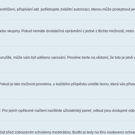
hlížení, přispívání atd. potřebujete zvláštní autorizaci, kterou může poskytnout jen
, nebo skupiny. Pokud nemáte dostatečná oprávnění z jedné z těchto možností, nebo n
e porušíte, může vám být uděleno varování. Prosíme berte na vědomí, že toto je pl
 Pokud je tato možnost povolena, u každého příspěvku uvidíte ikonu, která vás přiv
Pro jejich opětovné načtení navštivte uživatelský panel, odkud jsou dostupné odpo
 být před zobrazením schváleny moderátory. Buďto je tedy na fóru nastaveno schvalo