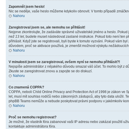
Zapomněl jsem heslo!
Nic se neděje, vaše heslo můžeme kdykoliv obnovit. V tomto případě zmáčknět
Nahoru
Zaregistroval jsem se, ale nemohu se přihlásit!
Nejprve zkontrolujte, že zadáváte správné uživatelské jméno a heslo. Pokud 
než 13 let
, budete muset následovat zaslané instrukce. Pokud toto není ten p
přihlásit. Když jste se registrovali, byli byste k tomuto vyzváni. Pokud vám b
důvodem, proč se aktivace používá, je zmenšit možnost výskytu
nežádoucích
Nahoru
V minulosti jsem se zaregistroval, ovšem nyní se nemohu přihlásit?!
Nejspíše administrátor z nějakého důvodu smazal váš účet. To mohlo být z důvo
Zkuste se zaregistrovat znovu a zapojte se do diskuzí.
Nahoru
Co znamená COPPA?
COPPA, neboli Child Online Privacy and Protection Act of 1998 je zákon ve Sp
let, musí mít souhlas rodičů nebo zákonných zástupců, aby tyto data uložil. Te
phpBB Teams nemůže a nebude poskytovat právni podporu v jakémkoliv kont
Nahoru
Proč se nemohu registrovat?
Je možné, že vlastník fóra zabanoval vaši IP adresu nebo zakázal použití uživ
kontaktuje administrátora fóra.