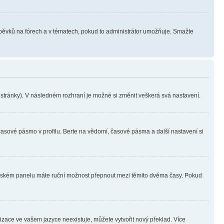
íspěvků na fórech a v tématech, pokud to administrátor umožňuje. Smažte
i stránky). V následném rozhraní je možné si změnit veškerá svá nastavení.
časové pásmo v profilu. Berte na vědomí, časové pásma a další nastavení si
ivatelském panelu máte ruční možnost přepnout mezi těmito dvěma časy. Pokud
lizace ve vašem jazyce neexistuje, můžete vytvořit nový překlad. Více