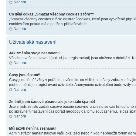
Nahoru
Co dělá odkaz „Smazat všechny cookies z fóra“?
„Smazat všechny cookies z fóra“ odstraní cookies, které jsou vytvořené phpBB
cookies fóra pokud máte potíže s přihlašováním.
Nahoru
Uživatelská nastavení
Jak změním svoje nastavení?
Všechna vaše nastavení (pokud jste registrováni) jsou uložena v databázi. K
Nahoru
Časy jsou špatně!
Časy jsou téměř vždy v pořádku, ovšem to, co vidíte jsou časy zobrazené v j
mohou měnit jen registrovaní uživatelé. Anonymním uživatelům bude vždy zo
Nahoru
Změnil jsem časové pásmo, ale je to stále špatně!
Jste si jisti, že jste zadali časové pásmo správně, a přesto se čas liší od 
po správném nastavení čas pořád neodpovídá tomu současnému, je čas špatn
Nahoru
Můj jazyk není na seznamu!
Administrátor nenainstaloval vaši lokalizaci nebo nikdo nepřeložil fórum do 