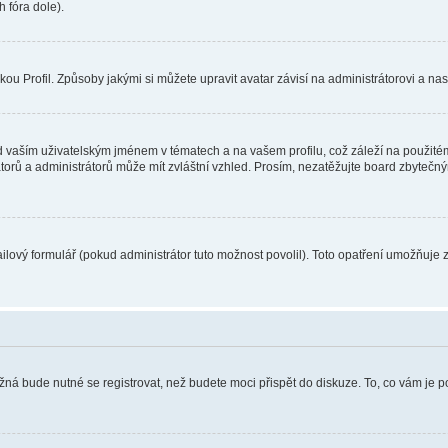
 fóra dole).
u Profil. Způsoby jakými si můžete upravit avatar závisí na administrátorovi a na
 vaším uživatelským jménem v tématech a na vašem profilu, což záleží na použitém
rátorů a administrátorů může mít zvláštní vzhled. Prosím, nezatěžujte board zbytečn
lový formulář (pokud administrátor tuto možnost povolil). Toto opatření umožňuje 
žná bude nutné se registrovat, než budete moci přispět do diskuze. To, co vám je 