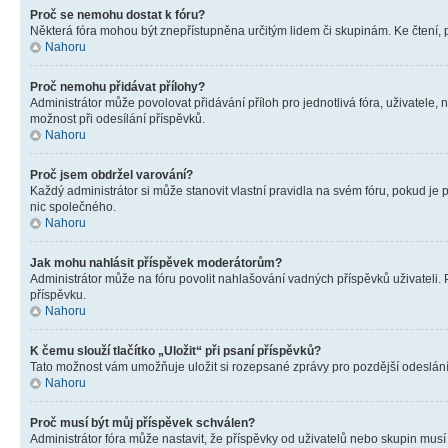
Proč se nemohu dostat k fóru?
Některá fóra mohou být znepřístupněna určitým lidem či skupinám. Ke čtení, pro
Nahoru
Proč nemohu přidávat přílohy?
Administrátor může povolovat přidávání příloh pro jednotlivá fóra, uživatele
možnost při odesílání příspěvků.
Nahoru
Proč jsem obdržel varování?
Každý administrátor si může stanovit vlastní pravidla na svém fóru, pokud j
nic společného.
Nahoru
Jak mohu nahlásit příspěvek moderátorům?
Administrátor může na fóru povolit nahlašování vadných příspěvků uživateli.
příspěvku.
Nahoru
K čemu slouží tlačítko „Uložit“ při psaní příspěvků?
Tato možnost vám umožňuje uložit si rozepsané zprávy pro pozdější odeslání. 
Nahoru
Proč musí být můj příspěvek schválen?
Administrátor fóra může nastavit, že příspěvky od uživatelů nebo skupin musí