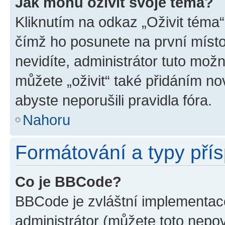
Jak mohu oživit svoje téma?
Kliknutím na odkaz „Oživit téma“
čímž ho posunete na první místo
nevidíte, administrátor tuto mo
můžete „oživit“ také přidáním no
abyste neporušili pravidla fóra.
Nahoru
Formátování a typy pří
Co je BBCode?
BBCode je zvláštní implementac
administrátor (můžete toto nepov