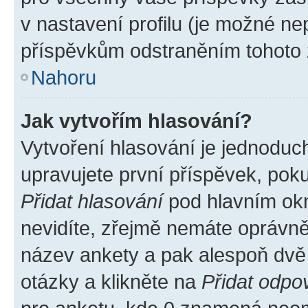
v nastavení profilu (je možné n
příspěvkům odstraněním tohoto z
Nahoru
Jak vytvořím hlasování?
Vytvoření hlasování je jednoduc
upravujete první příspěvek, poku
Přidat hlasování
pod hlavním okn
nevidíte, zřejmě nemáte oprávněn
název ankety a pak alespoň dvě
otázky a klikněte na
Přidat odpo