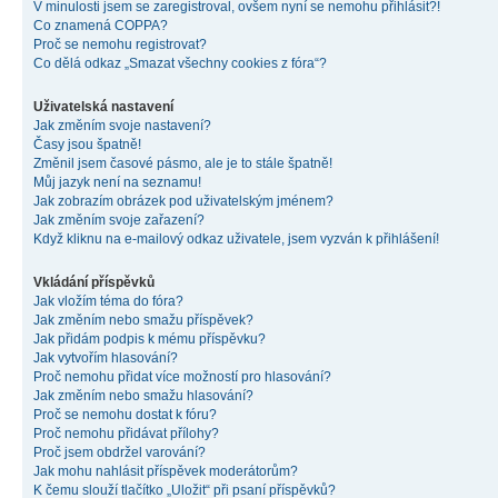
V minulosti jsem se zaregistroval, ovšem nyní se nemohu přihlásit?!
Co znamená COPPA?
Proč se nemohu registrovat?
Co dělá odkaz „Smazat všechny cookies z fóra“?
Uživatelská nastavení
Jak změním svoje nastavení?
Časy jsou špatně!
Změnil jsem časové pásmo, ale je to stále špatně!
Můj jazyk není na seznamu!
Jak zobrazím obrázek pod uživatelským jménem?
Jak změním svoje zařazení?
Když kliknu na e-mailový odkaz uživatele, jsem vyzván k přihlášení!
Vkládání příspěvků
Jak vložím téma do fóra?
Jak změním nebo smažu příspěvek?
Jak přidám podpis k mému příspěvku?
Jak vytvořím hlasování?
Proč nemohu přidat více možností pro hlasování?
Jak změním nebo smažu hlasování?
Proč se nemohu dostat k fóru?
Proč nemohu přidávat přílohy?
Proč jsem obdržel varování?
Jak mohu nahlásit příspěvek moderátorům?
K čemu slouží tlačítko „Uložit“ při psaní příspěvků?