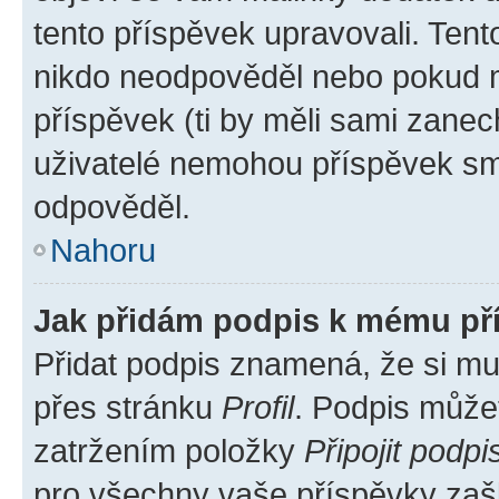
tento příspěvek upravovali. Ten
nikdo neodpověděl nebo pokud mo
příspěvek (ti by měli sami zanec
uživatelé nemohou příspěvek sma
odpověděl.
Nahoru
Jak přidám podpis k mému př
Přidat podpis znamená, že si mus
přes stránku
Profil
. Podpis může
zatržením položky
Připojit podpi
pro všechny vaše příspěvky zašk