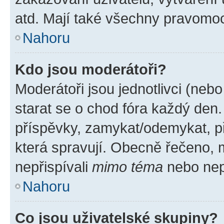
atd. Mají také všechny pravomo
Nahoru
Kdo jsou moderátoři?
Moderátoři jsou jednotlivci (nebo 
starat se o chod fóra každý den
příspěvky, zamykat/odemykat, p
která spravují. Obecně řečeno, m
nepřispívali
mimo téma
nebo nepř
Nahoru
Co jsou uživatelské skupiny?