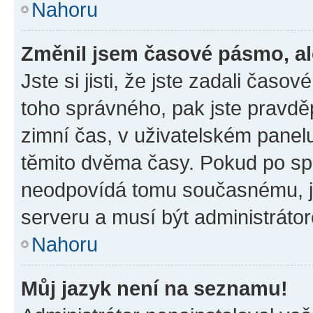
Nahoru
Změnil jsem časové pásmo, ale
Jste si jisti, že jste zadali časo
toho správného, pak jste pravdě
zimní čas, v uživatelském pane
těmito dvěma časy. Pokud po s
neodpovídá tomu současnému, j
serveru a musí být administráto
Nahoru
Můj jazyk není na seznamu!