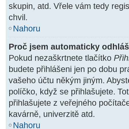
skupin, atd. Vřele vám tedy regi
chvil.
Nahoru
Proč jsem automaticky odhlá
Pokud nezaškrtnete tlačítko
Přih
budete přihlášeni jen po dobu pr
vašeho účtu někým jiným. Abyste 
políčko, když se přihlašujete. 
přihlašujete z veřejného počítač
kavárně, univerzitě atd.
Nahoru