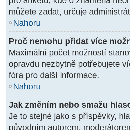
pro anketu, kde 0 znamená neom
můžete zadat, určuje administrá
Nahoru
Proč nemohu přidat více možn
Maximální počet možností stanov
opravdu nezbytně potřebujete ví
fóra pro další informace.
Nahoru
Jak změním nebo smažu hlas
Je to stejné jako s příspěvky, 
původním autorem, moderátorem