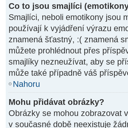
Co to jsou smajlíci (emotikon
Smajlíci, neboli emotikony jsou 
používají k vyjádření výrazu emo
znamená šťastný, :( znamená sm
můžete prohlédnout přes příspěv
smajlíky nezneužívat, aby se př
může také případně váš příspěv
Nahoru
Mohu přidávat obrázky?
Obrázky se mohou zobrazovat ve
v současné době neexistuje žád