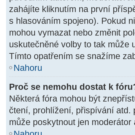
zahájíte kliknutím na první přísp
s hlasováním spojeno). Pokud ni
mohou vymazat nebo změnit polož
uskutečněné volby to tak může uč
Tímto opatřením se snažíme zabr
Nahoru
Proč se nemohu dostat k fóru
Některá fóra mohou být znepříst
čtení, prohlížení, přispívání atd.
může poskytnout jen moderátor a 
Nahoru