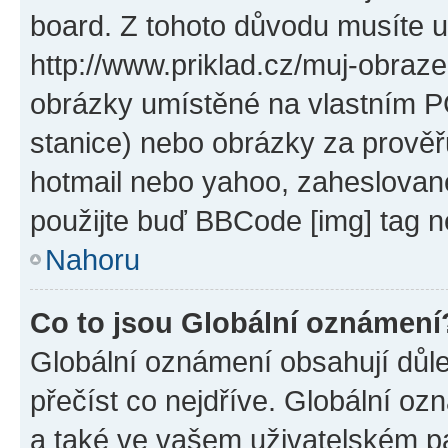
board. Z tohoto důvodu musíte u
http://www.priklad.cz/muj-obraz
obrázky umístěné na vlastním PC
stanice) nebo obrázky za prověř
hotmail nebo yahoo, zaheslovan
použijte buď BBCode [img] tag n
Nahoru
Co to jsou Globální oznámení
Globální oznámení obsahují důlež
přečíst co nejdříve. Globální o
a také ve vašem uživatelském pan