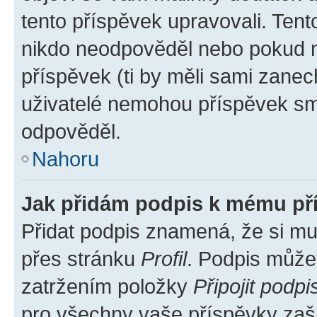
tento příspěvek upravovali. Ten
nikdo neodpověděl nebo pokud mo
příspěvek (ti by měli sami zanec
uživatelé nemohou příspěvek sma
odpověděl.
Nahoru
Jak přidám podpis k mému př
Přidat podpis znamená, že si mus
přes stránku
Profil
. Podpis může
zatržením položky
Připojit podpi
pro všechny vaše příspěvky zašk