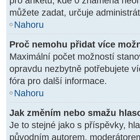
pro anketu, kde 0 znamená neom
můžete zadat, určuje administrá
Nahoru
Proč nemohu přidat více možn
Maximální počet možností stanov
opravdu nezbytně potřebujete ví
fóra pro další informace.
Nahoru
Jak změním nebo smažu hlas
Je to stejné jako s příspěvky, 
původním autorem, moderátorem