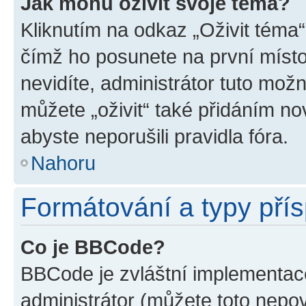
Jak mohu oživit svoje téma?
Kliknutím na odkaz „Oživit téma“
čímž ho posunete na první místo
nevidíte, administrátor tuto mo
můžete „oživit“ také přidáním no
abyste neporušili pravidla fóra.
Nahoru
Formátování a typy pří
Co je BBCode?
BBCode je zvláštní implementac
administrátor (můžete toto nepov