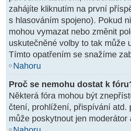
zahájíte kliknutím na první přísp
s hlasováním spojeno). Pokud ni
mohou vymazat nebo změnit polož
uskutečněné volby to tak může uč
Tímto opatřením se snažíme zabr
Nahoru
Proč se nemohu dostat k fóru
Některá fóra mohou být znepříst
čtení, prohlížení, přispívání atd.
může poskytnout jen moderátor a 
Nahoru