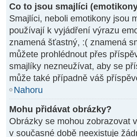
Co to jsou smajlíci (emotikon
Smajlíci, neboli emotikony jsou 
používají k vyjádření výrazu emo
znamená šťastný, :( znamená sm
můžete prohlédnout přes příspěv
smajlíky nezneužívat, aby se př
může také případně váš příspěv
Nahoru
Mohu přidávat obrázky?
Obrázky se mohou zobrazovat ve
v současné době neexistuje žád