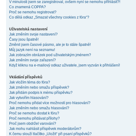
V minulosti jsem se zaregistroval, ovšem nyní se nemohu přihlásit?!
Co znamená COPPA?
Proč se nemohu registrovat?
Co dělá odkaz „Smazat všechny cookies z fóra“?
Uživatelská nastavení
Jak změním svoje nastavení?
Časy jsou špatně!
Změnil jsem časové pásmo, ale je to stále špatně!
Můj jazyk není na seznamu!
Jak zobrazím obrázek pod uživatelským jménem?
Jak změním svoje zařazení?
Když kliknu na e-mailový odkaz uživatele, jsem vyzván k přihlášení!
Vkládání příspěvků
Jak vložím téma do fóra?
Jak změním nebo smažu příspěvek?
Jak přidám podpis k mému příspěvku?
Jak vytvořím hlasování?
Proč nemohu přidat více možností pro hlasování?
Jak změním nebo smažu hlasování?
Proč se nemohu dostat k fóru?
Proč nemohu přidávat přílohy?
Proč jsem obdržel varování?
Jak mohu nahlásit příspěvek moderátorům?
K čemu slouží tlačítko „Uložit“ při psaní příspěvků?