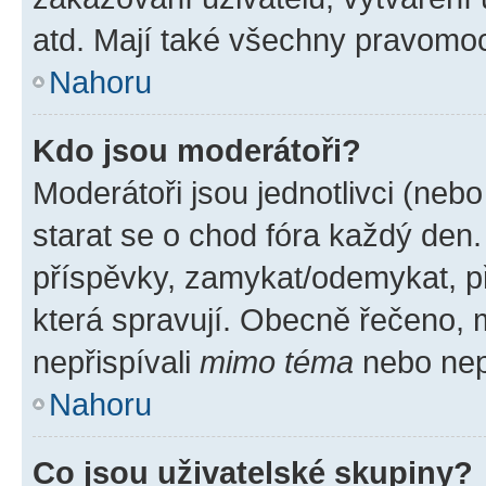
atd. Mají také všechny pravomo
Nahoru
Kdo jsou moderátoři?
Moderátoři jsou jednotlivci (nebo 
starat se o chod fóra každý den
příspěvky, zamykat/odemykat, p
která spravují. Obecně řečeno, m
nepřispívali
mimo téma
nebo nepř
Nahoru
Co jsou uživatelské skupiny?