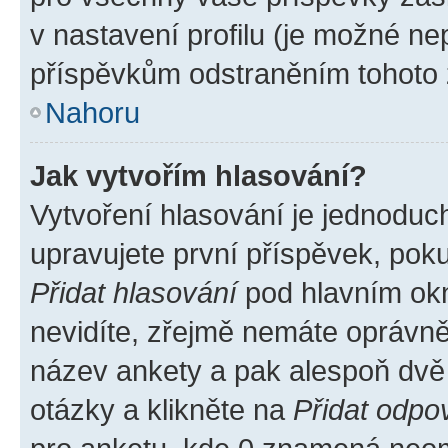
v nastavení profilu (je možné n
příspěvkům odstraněním tohoto z
Nahoru
Jak vytvořím hlasování?
Vytvoření hlasování je jednoduc
upravujete první příspěvek, poku
Přidat hlasování
pod hlavním okn
nevidíte, zřejmě nemáte oprávněn
název ankety a pak alespoň dvě
otázky a klikněte na
Přidat odpo