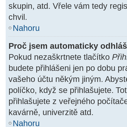
skupin, atd. Vřele vám tedy regi
chvil.
Nahoru
Proč jsem automaticky odhlá
Pokud nezaškrtnete tlačítko
Přih
budete přihlášeni jen po dobu pr
vašeho účtu někým jiným. Abyste 
políčko, když se přihlašujete. 
přihlašujete z veřejného počítač
kavárně, univerzitě atd.
Nahoru