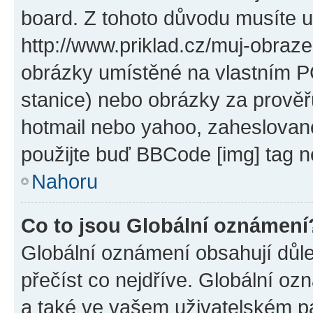
board. Z tohoto důvodu musíte u
http://www.priklad.cz/muj-obraz
obrázky umístěné na vlastním PC
stanice) nebo obrázky za prověř
hotmail nebo yahoo, zaheslovan
použijte buď BBCode [img] tag n
Nahoru
Co to jsou Globální oznámení
Globální oznámení obsahují důlež
přečíst co nejdříve. Globální o
a také ve vašem uživatelském pan