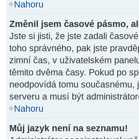
Nahoru
Změnil jsem časové pásmo, ale
Jste si jisti, že jste zadali časo
toho správného, pak jste pravdě
zimní čas, v uživatelském pane
těmito dvěma časy. Pokud po s
neodpovídá tomu současnému, j
serveru a musí být administráto
Nahoru
Můj jazyk není na seznamu!