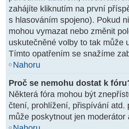
zahájíte kliknutím na první přísp
s hlasováním spojeno). Pokud ni
mohou vymazat nebo změnit polož
uskutečněné volby to tak může uč
Tímto opatřením se snažíme zabr
Nahoru
Proč se nemohu dostat k fóru
Některá fóra mohou být znepříst
čtení, prohlížení, přispívání atd.
může poskytnout jen moderátor a 
Nahoru