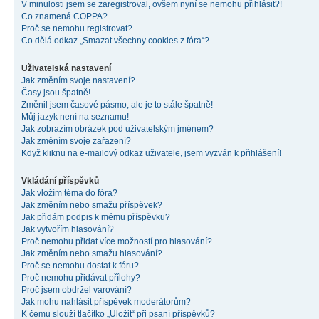
V minulosti jsem se zaregistroval, ovšem nyní se nemohu přihlásit?!
Co znamená COPPA?
Proč se nemohu registrovat?
Co dělá odkaz „Smazat všechny cookies z fóra“?
Uživatelská nastavení
Jak změním svoje nastavení?
Časy jsou špatně!
Změnil jsem časové pásmo, ale je to stále špatně!
Můj jazyk není na seznamu!
Jak zobrazím obrázek pod uživatelským jménem?
Jak změním svoje zařazení?
Když kliknu na e-mailový odkaz uživatele, jsem vyzván k přihlášení!
Vkládání příspěvků
Jak vložím téma do fóra?
Jak změním nebo smažu příspěvek?
Jak přidám podpis k mému příspěvku?
Jak vytvořím hlasování?
Proč nemohu přidat více možností pro hlasování?
Jak změním nebo smažu hlasování?
Proč se nemohu dostat k fóru?
Proč nemohu přidávat přílohy?
Proč jsem obdržel varování?
Jak mohu nahlásit příspěvek moderátorům?
K čemu slouží tlačítko „Uložit“ při psaní příspěvků?