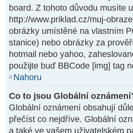
board. Z tohoto důvodu musíte u
http://www.priklad.cz/muj-obraz
obrázky umístěné na vlastním PC
stanice) nebo obrázky za prověř
hotmail nebo yahoo, zaheslovan
použijte buď BBCode [img] tag n
Nahoru
Co to jsou Globální oznámení
Globální oznámení obsahují důlež
přečíst co nejdříve. Globální o
a také ve vašem uživatelském pan