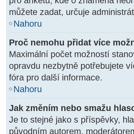
pro anketu, kde 0 znamená neom
můžete zadat, určuje administrá
Nahoru
Proč nemohu přidat více možn
Maximální počet možností stanov
opravdu nezbytně potřebujete ví
fóra pro další informace.
Nahoru
Jak změním nebo smažu hlas
Je to stejné jako s příspěvky, 
původním autorem, moderátorem