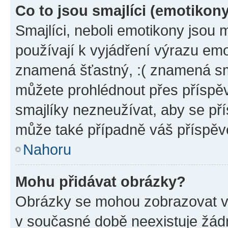
Co to jsou smajlíci (emotikon
Smajlíci, neboli emotikony jsou 
používají k vyjádření výrazu emo
znamená šťastný, :( znamená sm
můžete prohlédnout přes příspěv
smajlíky nezneužívat, aby se př
může také případně váš příspěv
Nahoru
Mohu přidávat obrázky?
Obrázky se mohou zobrazovat ve
v současné době neexistuje žád