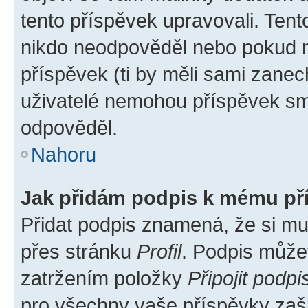
tento příspěvek upravovali. Ten
nikdo neodpověděl nebo pokud mo
příspěvek (ti by měli sami zanec
uživatelé nemohou příspěvek sma
odpověděl.
Nahoru
Jak přidám podpis k mému př
Přidat podpis znamená, že si mus
přes stránku
Profil
. Podpis může
zatržením položky
Připojit podpi
pro všechny vaše příspěvky zašk