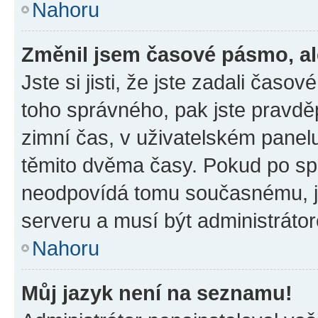
Nahoru
Změnil jsem časové pásmo, ale
Jste si jisti, že jste zadali časo
toho správného, pak jste pravdě
zimní čas, v uživatelském pane
těmito dvěma časy. Pokud po s
neodpovídá tomu současnému, j
serveru a musí být administráto
Nahoru
Můj jazyk není na seznamu!