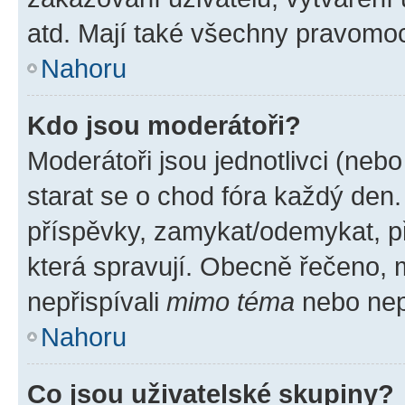
atd. Mají také všechny pravomo
Nahoru
Kdo jsou moderátoři?
Moderátoři jsou jednotlivci (nebo 
starat se o chod fóra každý den
příspěvky, zamykat/odemykat, p
která spravují. Obecně řečeno, m
nepřispívali
mimo téma
nebo nepř
Nahoru
Co jsou uživatelské skupiny?