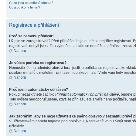
Co to jsou uzamčená témata?
Co jsou ikony témat?
Registrace a přihlášení
Proč se nemohu přihlásit?
Už jste se zaregistrovali? Před přihlášením je nutné se nejdříve registrovat.
registrovali, nebyli jste z fóra vyloučeni a stále se nemůžete přihlásit, zno
Nahoru
Je vůbec potřeba se registrovat?
Nemusíte. Je na administrátorovi fóra, jestli je potřeba se registrovat ke 
posílání e-mailů uživatelům, přihlášení do skupin, atd. Vřele vám tedy registr
Nahoru
Proč jsem automaticky odhlášen?
Pokud nezaškrtnete tlačítko
Přihlásit automaticky při příští návštěvě
, budete p
Toto ovšem nedoporučujeme, když se přihlašujete z veřejného počítače, např. 
Nahoru
Jak zabráním, aby se moje uživatelské jméno objevilo v seznamu právě 
V Uživatelském panelu najdete pod položkou „Nastavení“ volbu
Skrýt moji př
uživatele.
Nahoru