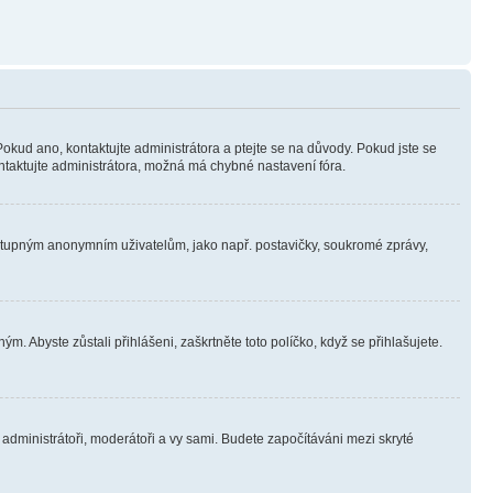
Pokud ano, kontaktujte administrátora a ptejte se na důvody. Pokud jste se
kontaktujte administrátora, možná má chybné nastavení fóra.
dostupným anonymním uživatelům, jako např. postavičky, soukromé zprávy,
m. Abyste zůstali přihlášeni, zaškrtněte toto políčko, když se přihlašujete.
e administrátoři, moderátoři a vy sami. Budete započítáváni mezi skryté