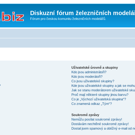
Diskuzní fórum železničních modelá
Fórum pro českou komunitu železničních modelářů.
Uživatelské úrovně a skupiny
Kdo jsou administrátoři?
Kdo jsou moderátoři?
Co jsou uživatelské skupiny?
?
Kde jsou uživatelské skupiny a jak se mohu
Jak se stanu moderátorem uživatelské sku
Proč mají některé skupiny jinou barvu?
Co je „Výchozí uživatelská skupina“?
Co znamená odkaz „Tým“?
Soukromé zprávy
Nemůžu posílat soukromé zprávy!
Dostávám nechtěné soukromé zprávy!
Dostal jsem spamový a obtížný e-mail od n