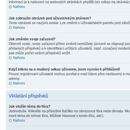
informací je k nalezení na webových stránkách phpBB (viz odkaz na stránkách
Nahoru
Jak zobrazím obrázek pod uživatelským jménem?
Tento obrázek se nazývá avatar. Lze změnit v Uživatelském panelu pod záložko
Nahoru
Jak změním svoje zařazení?
Obecně vzato, svoje zařazení přímo změnit nemůžete (úrovně se objevují pod
přidaných příspěvků a k identifikaci určitých uživatelů, např. označení mode
pak může počet vašich příspěvků snížit.
Nahoru
Když kliknu na e-mailový odkaz uživatele, jsem vyzván k přihlášení!
Pouze registrovaní uživatelé mohou posílat e-mail lidem přes nastavený e-mai
adresy.
Nahoru
Vkládání příspěvků
Jak vložím téma do fóra?
Jednoduše. Klikněte na příslušné tlačítko na obrazovce fóra nebo tématu. Mo
nová téma do tohoto fóra, Můžete hlasovat v tomto fóru, atd.
).
Nahoru