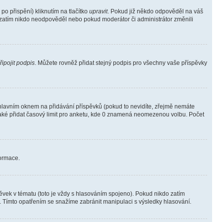
o přispění) kliknutím na tlačítko
upravit
. Pokud již někdo odpověděl na váš
ud zatím nikdo neodpověděl nebo pokud moderátor či administrátor změnili
řipojit podpis
. Můžete rovněž přidat stejný podpis pro všechny vaše příspěvky
lavním oknem na přidávání příspěvků (pokud to nevidíte, zřejmě nemáte
také přidat časový limit pro anketu, kde 0 znamená neomezenou volbu. Počet
formace.
vek v tématu (toto je vždy s hlasováním spojeno). Pokud nikdo zatím
. Tímto opatřením se snažíme zabránit manipulaci s výsledky hlasování.