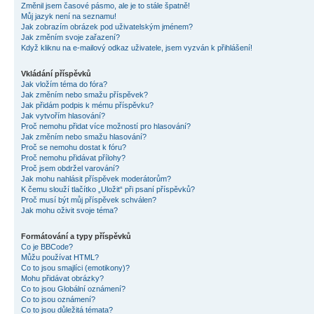
Změnil jsem časové pásmo, ale je to stále špatně!
Můj jazyk není na seznamu!
Jak zobrazím obrázek pod uživatelským jménem?
Jak změním svoje zařazení?
Když kliknu na e-mailový odkaz uživatele, jsem vyzván k přihlášení!
Vkládání příspěvků
Jak vložím téma do fóra?
Jak změním nebo smažu příspěvek?
Jak přidám podpis k mému příspěvku?
Jak vytvořím hlasování?
Proč nemohu přidat více možností pro hlasování?
Jak změním nebo smažu hlasování?
Proč se nemohu dostat k fóru?
Proč nemohu přidávat přílohy?
Proč jsem obdržel varování?
Jak mohu nahlásit příspěvek moderátorům?
K čemu slouží tlačítko „Uložit“ při psaní příspěvků?
Proč musí být můj příspěvek schválen?
Jak mohu oživit svoje téma?
Formátování a typy příspěvků
Co je BBCode?
Můžu používat HTML?
Co to jsou smajlíci (emotikony)?
Mohu přidávat obrázky?
Co to jsou Globální oznámení?
Co to jsou oznámení?
Co to jsou důležitá témata?