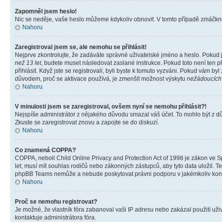
Zapomněl jsem heslo!
Nic se neděje, vaše heslo můžeme kdykoliv obnovit. V tomto případě zmáčknět
Nahoru
Zaregistroval jsem se, ale nemohu se přihlásit!
Nejprve zkontrolujte, že zadáváte správné uživatelské jméno a heslo. Pokud 
než 13 let
, budete muset následovat zaslané instrukce. Pokud toto není ten p
přihlásit. Když jste se registrovali, byli byste k tomuto vyzváni. Pokud vám b
důvodem, proč se aktivace používá, je zmenšit možnost výskytu
nežádoucích
Nahoru
V minulosti jsem se zaregistroval, ovšem nyní se nemohu přihlásit?!
Nejspíše administrátor z nějakého důvodu smazal váš účet. To mohlo být z důvo
Zkuste se zaregistrovat znovu a zapojte se do diskuzí.
Nahoru
Co znamená COPPA?
COPPA, neboli Child Online Privacy and Protection Act of 1998 je zákon ve Sp
let, musí mít souhlas rodičů nebo zákonných zástupců, aby tyto data uložil. Te
phpBB Teams nemůže a nebude poskytovat právni podporu v jakémkoliv kont
Nahoru
Proč se nemohu registrovat?
Je možné, že vlastník fóra zabanoval vaši IP adresu nebo zakázal použití uživ
kontaktuje administrátora fóra.