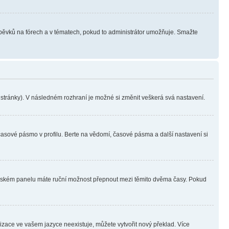
íspěvků na fórech a v tématech, pokud to administrátor umožňuje. Smažte
i stránky). V následném rozhraní je možné si změnit veškerá svá nastavení.
časové pásmo v profilu. Berte na vědomí, časové pásma a další nastavení si
ivatelském panelu máte ruční možnost přepnout mezi těmito dvěma časy. Pokud
lizace ve vašem jazyce neexistuje, můžete vytvořit nový překlad. Více