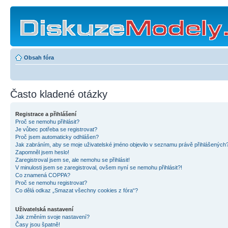
Obsah fóra
Často kladené otázky
Registrace a přihlášení
Proč se nemohu přihlásit?
Je vůbec potřeba se registrovat?
Proč jsem automaticky odhlášen?
Jak zabráním, aby se moje uživatelské jméno objevilo v seznamu právě přihlášených
Zapomněl jsem heslo!
Zaregistroval jsem se, ale nemohu se přihlásit!
V minulosti jsem se zaregistroval, ovšem nyní se nemohu přihlásit?!
Co znamená COPPA?
Proč se nemohu registrovat?
Co dělá odkaz „Smazat všechny cookies z fóra“?
Uživatelská nastavení
Jak změním svoje nastavení?
Časy jsou špatně!