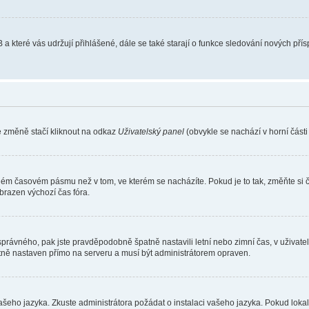
 a které vás udržují přihlášené, dále se také starají o funkce sledování nových př
e změně stačí kliknout na odkaz
Uživatelský panel
(obvykle se nachází v horní část
iném časovém pásmu než v tom, ve kterém se nacházíte. Pokud je to tak, změňte si 
brazen výchozí čas fóra.
toho správného, pak jste pravděpodobně špatně nastavili letní nebo zimní čas, v už
ě nastaven přímo na serveru a musí být administrátorem opraven.
vašeho jazyka. Zkuste administrátora požádat o instalaci vašeho jazyka. Pokud loka