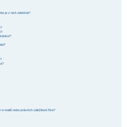
bo je z nich odebírat?
h?
ů?
tránku!?
ata?
i?
ra?
e-mailů nebo právních záležitostí fóra?