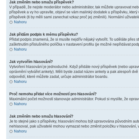
Jak změním nebo smažu příspěvek?
V případě, že nejste moderátor nebo administrátor, tak můžete upravovat neb
příspěvek a vy ho upravíte, objeví se vám malinký dodatek u příspěvku, který
příspěvek (ti by měli sami zanechat vzkaz proč jej změnili). Normální uživa
Nahoru
Jak přidám podpis k mému příspěvku?
Přidat podpis znamená, že si musíte nejdřív nějaký vytvořit. To uděláte přes 
zaškrtnutím příslušného políčka v nastavení profilu (je možné nepřidávat po
Nahoru
Jak vytvořím hlasování?
Vytvoření hlasování je jednoduché. Když přidáte nový příspěvek (nebo upravuj
oprávnění vytvářet ankety). Měli byste zadat název ankety a pak alespoň dv
odpovědí, které můžete zadat, určuje administrátor boardu.
Nahoru
Proč nemohu přidat více možností pro hlasování?
Maximální počet možností stanovuje administrátor. Pokud si myslíte, že opravd
Nahoru
Jak změním nebo smažu hlasování?
Je to stejné jako s příspěvky, hlasování mohou být upravována původním aut
nehlasoval, pak uživatelé mohou vymazat nebo změnit položku v hlasování, v 
Nahoru