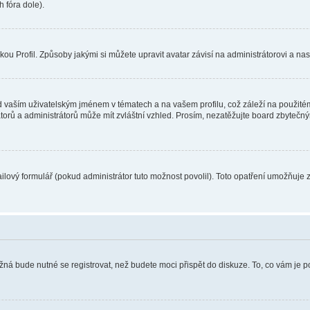
 fóra dole).
u Profil. Způsoby jakými si můžete upravit avatar závisí na administrátorovi a na
 vaším uživatelským jménem v tématech a na vašem profilu, což záleží na použitém
rátorů a administrátorů může mít zvláštní vzhled. Prosím, nezatěžujte board zbytečn
lový formulář (pokud administrátor tuto možnost povolil). Toto opatření umožňuje 
žná bude nutné se registrovat, než budete moci přispět do diskuze. To, co vám je 