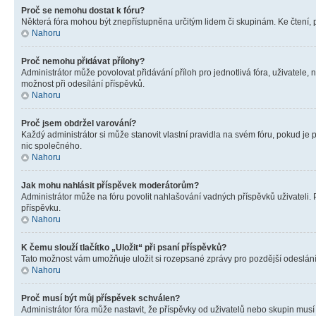
Proč se nemohu dostat k fóru?
Některá fóra mohou být znepřístupněna určitým lidem či skupinám. Ke čtení, pro
Nahoru
Proč nemohu přidávat přílohy?
Administrátor může povolovat přidávání příloh pro jednotlivá fóra, uživatele
možnost při odesílání příspěvků.
Nahoru
Proč jsem obdržel varování?
Každý administrátor si může stanovit vlastní pravidla na svém fóru, pokud j
nic společného.
Nahoru
Jak mohu nahlásit příspěvek moderátorům?
Administrátor může na fóru povolit nahlašování vadných příspěvků uživateli.
příspěvku.
Nahoru
K čemu slouží tlačítko „Uložit“ při psaní příspěvků?
Tato možnost vám umožňuje uložit si rozepsané zprávy pro pozdější odeslání. 
Nahoru
Proč musí být můj příspěvek schválen?
Administrátor fóra může nastavit, že příspěvky od uživatelů nebo skupin musí