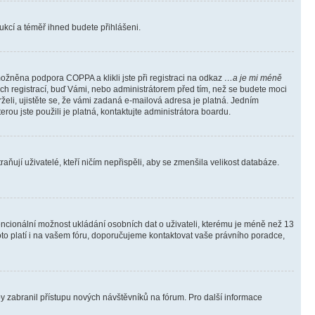
trukcí a téměř ihned budete přihlášeni.
ožněna podpora COPPA a klikli jste při registraci na odkaz
…a je mi méně
ých registrací, buď Vámi, nebo administrátorem před tím, než se budete moci
rželi, ujistěte se, že vámi zadaná e-mailová adresa je platná. Jedním
terou jste použili je platná, kontaktujte administrátora boardu.
ňují uživatelé, kteří ničím nepřispěli, aby se zmenšila velikost databáze.
tencionální možnost ukládání osobních dat o uživateli, kterému je méně než 13
i toto platí i na vašem fóru, doporučujeme kontaktovat vaše právního poradce,
aby zabranil přístupu nových návštěvníků na fórum. Pro další informace