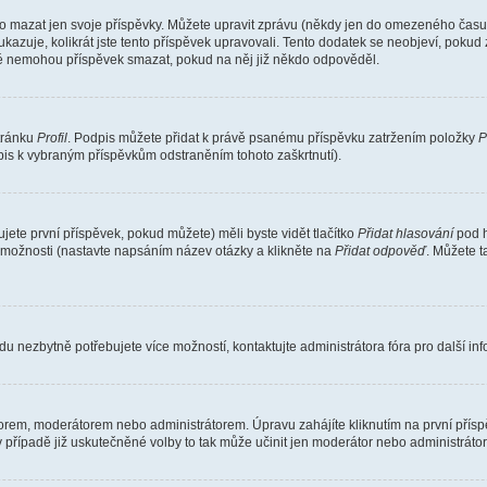
o mazat jen svoje příspěvky. Můžete upravit zprávu (někdy jen do omezeného času p
 ukazuje, kolikrát jste tento příspěvek upravovali. Tento dodatek se neobjeví, pok
telé nemohou příspěvek smazat, pokud na něj již někdo odpověděl.
stránku
Profil
. Podpis můžete přidat k právě psanému příspěvku zatržením položky
P
dpis k vybraným příspěvkům odstraněním tohoto zaškrtnutí).
ete první příspěvek, pokud můžete) měli byste vidět tlačítko
Přidat hlasování
pod h
ě možnosti (nastavte napsáním název otázky a klikněte na
Přidat odpověď
. Můžete 
u nezbytně potřebujete více možností, kontaktujte administrátora fóra pro další in
orem, moderátorem nebo administrátorem. Úpravu zahájíte kliknutím na první příspě
případě již uskutečněné volby to tak může učinit jen moderátor nebo administrátor