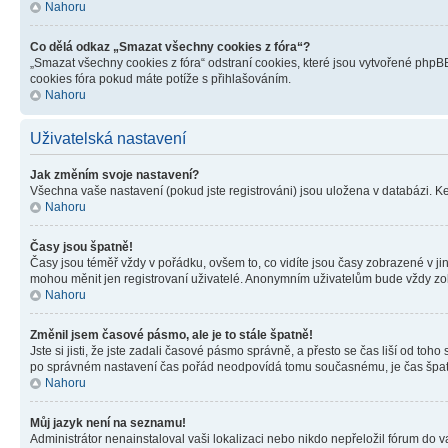
Nahoru
Co dělá odkaz „Smazat všechny cookies z fóra“?
„Smazat všechny cookies z fóra“ odstraní cookies, které jsou vytvořené phpBB
cookies fóra pokud máte potíže s přihlašováním.
Nahoru
Uživatelská nastavení
Jak změním svoje nastavení?
Všechna vaše nastavení (pokud jste registrováni) jsou uložena v databázi. K
Nahoru
Časy jsou špatně!
Časy jsou téměř vždy v pořádku, ovšem to, co vidíte jsou časy zobrazené v j
mohou měnit jen registrovaní uživatelé. Anonymním uživatelům bude vždy zo
Nahoru
Změnil jsem časové pásmo, ale je to stále špatně!
Jste si jisti, že jste zadali časové pásmo správně, a přesto se čas liší od 
po správném nastavení čas pořád neodpovídá tomu současnému, je čas špatn
Nahoru
Můj jazyk není na seznamu!
Administrátor nenainstaloval vaši lokalizaci nebo nikdo nepřeložil fórum do 