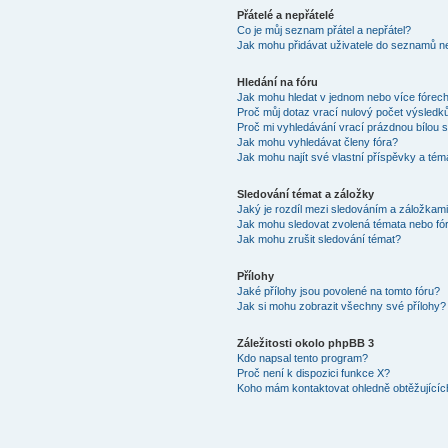
Přátelé a nepřátelé
Co je můj seznam přátel a nepřátel?
Jak mohu přidávat uživatele do seznamů ne
Hledání na fóru
Jak mohu hledat v jednom nebo více fórec
Proč můj dotaz vrací nulový počet výsledk
Proč mi vyhledávání vrací prázdnou bílou s
Jak mohu vyhledávat členy fóra?
Jak mohu najít své vlastní příspěvky a tém
Sledování témat a záložky
Jaký je rozdíl mezi sledováním a záložkam
Jak mohu sledovat zvolená témata nebo fó
Jak mohu zrušit sledování témat?
Přílohy
Jaké přílohy jsou povolené na tomto fóru?
Jak si mohu zobrazit všechny své přílohy?
Záležitosti okolo phpBB 3
Kdo napsal tento program?
Proč není k dispozici funkce X?
Koho mám kontaktovat ohledně obtěžujících 