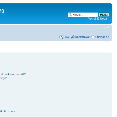
řů
Pokročilé hledání
FAQ
Registrovat
Přihlásit se
 do některé zařadit?
piny?
ěkoho z fóra!