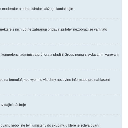
 moderátor a administrátor, takže je kontaktujte.
ěkteré z nich úplně zabraňují přidávat přílohy, nezobrazí se vám tato
ně v kompetenci administrátorů fóra a phpBB Group nemá s vydáváním varování
ede na formulář, kde vyplníte všechny nezbytné informace pro nahlášení
vídající nástroje.
vání, nebo jste byli umístěny do skupiny, u které je schvalování