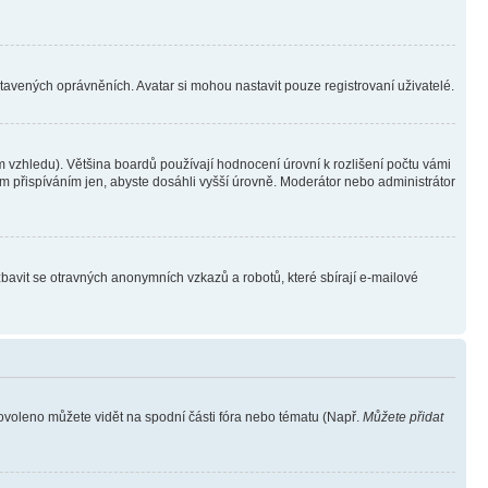
stavených oprávněních. Avatar si mohou nastavit pouze registrovaní uživatelé.
 vzhledu). Většina boardů používají hodnocení úrovní k rozlišení počtu vámi
ým přispíváním jen, abyste dosáhli vyšší úrovně. Moderátor nebo administrátor
zbavit se otravných anonymních vzkazů a robotů, které sbírají e-mailové
povoleno můžete vidět na spodní části fóra nebo tématu (Např.
Můžete přidat