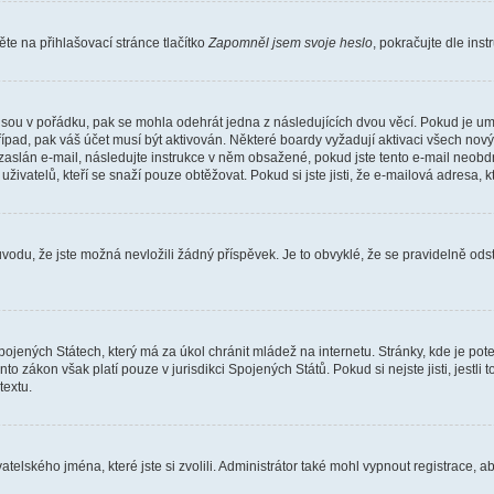
e na přihlašovací stránce tlačítko
Zapomněl jsem svoje heslo
, pokračujte dle ins
jsou v pořádku, pak se mohla odehrát jedna z následujících dvou věcí. Pokud je um
řípad, pak váš účet musí být aktivován. Některé boardy vyžadují aktivaci všech nov
yl zaslán e-mail, následujte instrukce v něm obsažené, pokud jste tento e-mail neobd
uživatelů, kteří se snaží pouze obtěžovat. Pokud si jste jisti, že e-mailová adresa, k
du, že jste možná nevložili žádný příspěvek. Je to obvyklé, že se pravidelně odstra
ojených Státech, který má za úkol chránit mládež na internetu. Stránky, kde je po
nto zákon však platí pouze v jurisdikci Spojených Států. Pokud si nejste jisti, jestl
extu.
atelského jména, které jste si zvolili. Administrátor také mohl vypnout registrace, 