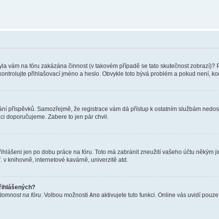
 Byla vám na fóru zakázána činnost (v takovém případě se tato skutečnost zobrazí)? 
vu zkontrolujte přihlašovací jméno a heslo. Obvykle toto bývá problém a pokud není, 
vkládání příspěvků. Samozřejmě, že registrace vám dá přístup k ostatním službám ne
aci doporučujeme. Zabere to jen pár chvil.
řihlášeni jen po dobu práce na fóru. Toto má zabránit zneužití vašeho účtu někým jiný
v knihovně, internetové kavárně, univerzitě atd.
přihlášených?
ítomnost na fóru
. Volbou možnosti
Ano
aktivujete tuto funkci. Online vás uvidí pouz