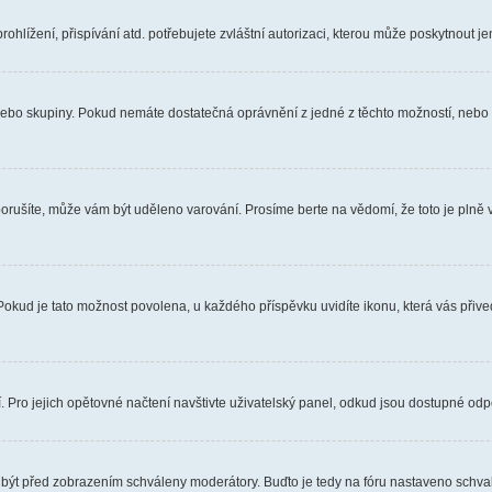
hlížení, přispívání atd. potřebujete zvláštní autorizaci, kterou může poskytnout jen
, nebo skupiny. Pokud nemáte dostatečná oprávnění z jedné z těchto možností, nebo n
e porušíte, může vám být uděleno varování. Prosíme berte na vědomí, že toto je pl
 Pokud je tato možnost povolena, u každého příspěvku uvidíte ikonu, která vás přiv
Pro jejich opětovné načtení navštivte uživatelský panel, odkud jsou dostupné odpo
 být před zobrazením schváleny moderátory. Buďto je tedy na fóru nastaveno schvalo