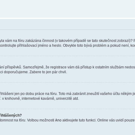
 Byla vám na fóru zakázána činnost (v takovém případě se tato skutečnost zobrazí)? 
vu zkontrolujte přihlašovací jméno a heslo. Obvykle toto bývá problém a pokud není, 
vkládání příspěvků. Samozřejmě, že registrace vám dá přístup k ostatním službám ne
aci doporučujeme. Zabere to jen pár chvil.
řihlášeni jen po dobu práce na fóru. Toto má zabránit zneužití vašeho účtu někým jiný
v knihovně, internetové kavárně, univerzitě atd.
přihlášených?
ítomnost na fóru
. Volbou možnosti
Ano
aktivujete tuto funkci. Online vás uvidí pouz