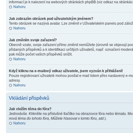
informací je k nalezení na webových stránkách phpBB (viz odkaz na stránkách
Nahoru
Jak zobrazím obrázek pod uživatelským jménem?
Tento obrázek se nazývá avatar. Lze změnit v Uživatelském panelu pod záložko
Nahoru
Jak změním svoje zařazení?
Obecně vzato, svoje zařazení přímo změnit nemůžete (úrovně se objevují pod
přidaných příspěvků a k identifikaci určitých uživatelů, např. označení mode
pak může počet vašich příspěvků snížit.
Nahoru
Když kliknu na e-mailový odkaz uživatele, jsem vyzván k přihlášení!
Pouze registrovaní uživatelé mohou posílat e-mail lidem přes nastavený e-mai
adresy.
Nahoru
Vkládání příspěvků
Jak vložím téma do fóra?
Jednoduše. Klikněte na příslušné tlačítko na obrazovce fóra nebo tématu. Mo
nová téma do tohoto fóra, Můžete hlasovat v tomto fóru, atd.
).
Nahoru