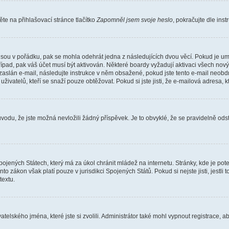
e na přihlašovací stránce tlačítko
Zapomněl jsem svoje heslo
, pokračujte dle ins
jsou v pořádku, pak se mohla odehrát jedna z následujících dvou věcí. Pokud je um
řípad, pak váš účet musí být aktivován. Některé boardy vyžadují aktivaci všech nov
yl zaslán e-mail, následujte instrukce v něm obsažené, pokud jste tento e-mail neobd
uživatelů, kteří se snaží pouze obtěžovat. Pokud si jste jisti, že e-mailová adresa, k
du, že jste možná nevložili žádný příspěvek. Je to obvyklé, že se pravidelně odstra
ojených Státech, který má za úkol chránit mládež na internetu. Stránky, kde je po
nto zákon však platí pouze v jurisdikci Spojených Států. Pokud si nejste jisti, jestl
extu.
atelského jména, které jste si zvolili. Administrátor také mohl vypnout registrace, 