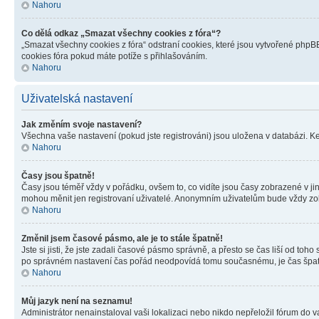
Nahoru
Co dělá odkaz „Smazat všechny cookies z fóra“?
„Smazat všechny cookies z fóra“ odstraní cookies, které jsou vytvořené phpBB
cookies fóra pokud máte potíže s přihlašováním.
Nahoru
Uživatelská nastavení
Jak změním svoje nastavení?
Všechna vaše nastavení (pokud jste registrováni) jsou uložena v databázi. K
Nahoru
Časy jsou špatně!
Časy jsou téměř vždy v pořádku, ovšem to, co vidíte jsou časy zobrazené v j
mohou měnit jen registrovaní uživatelé. Anonymním uživatelům bude vždy zo
Nahoru
Změnil jsem časové pásmo, ale je to stále špatně!
Jste si jisti, že jste zadali časové pásmo správně, a přesto se čas liší od 
po správném nastavení čas pořád neodpovídá tomu současnému, je čas špatn
Nahoru
Můj jazyk není na seznamu!
Administrátor nenainstaloval vaši lokalizaci nebo nikdo nepřeložil fórum do 