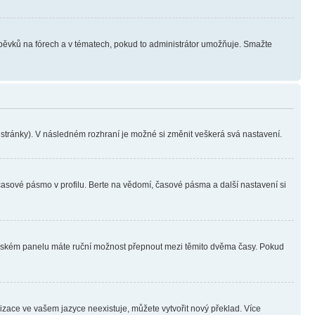
íspěvků na fórech a v tématech, pokud to administrátor umožňuje. Smažte
i stránky). V následném rozhraní je možné si změnit veškerá svá nastavení.
časové pásmo v profilu. Berte na vědomí, časové pásma a další nastavení si
ivatelském panelu máte ruční možnost přepnout mezi těmito dvěma časy. Pokud
lizace ve vašem jazyce neexistuje, můžete vytvořit nový překlad. Více