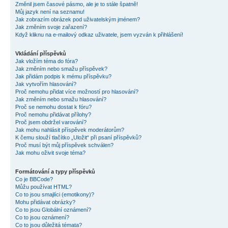
Změnil jsem časové pásmo, ale je to stále špatně!
Můj jazyk není na seznamu!
Jak zobrazím obrázek pod uživatelským jménem?
Jak změním svoje zařazení?
Když kliknu na e-mailový odkaz uživatele, jsem vyzván k přihlášení!
Vkládání příspěvků
Jak vložím téma do fóra?
Jak změním nebo smažu příspěvek?
Jak přidám podpis k mému příspěvku?
Jak vytvořím hlasování?
Proč nemohu přidat více možností pro hlasování?
Jak změním nebo smažu hlasování?
Proč se nemohu dostat k fóru?
Proč nemohu přidávat přílohy?
Proč jsem obdržel varování?
Jak mohu nahlásit příspěvek moderátorům?
K čemu slouží tlačítko „Uložit“ při psaní příspěvků?
Proč musí být můj příspěvek schválen?
Jak mohu oživit svoje téma?
Formátování a typy příspěvků
Co je BBCode?
Můžu používat HTML?
Co to jsou smajlíci (emotikony)?
Mohu přidávat obrázky?
Co to jsou Globální oznámení?
Co to jsou oznámení?
Co to jsou důležitá témata?