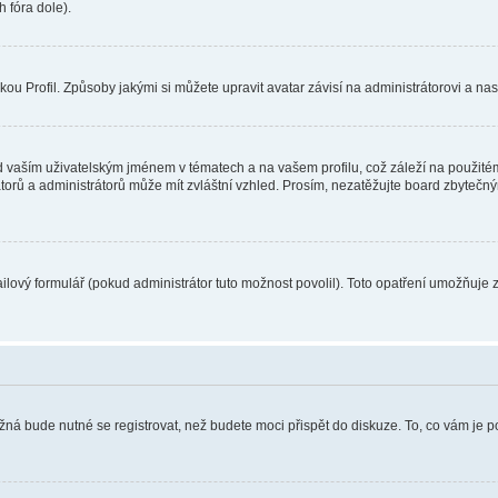
 fóra dole).
u Profil. Způsoby jakými si můžete upravit avatar závisí na administrátorovi a na
 vaším uživatelským jménem v tématech a na vašem profilu, což záleží na použitém
rátorů a administrátorů může mít zvláštní vzhled. Prosím, nezatěžujte board zbytečn
lový formulář (pokud administrátor tuto možnost povolil). Toto opatření umožňuje 
žná bude nutné se registrovat, než budete moci přispět do diskuze. To, co vám je 