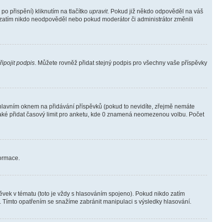
o přispění) kliknutím na tlačítko
upravit
. Pokud již někdo odpověděl na váš
ud zatím nikdo neodpověděl nebo pokud moderátor či administrátor změnili
řipojit podpis
. Můžete rovněž přidat stejný podpis pro všechny vaše příspěvky
lavním oknem na přidávání příspěvků (pokud to nevidíte, zřejmě nemáte
také přidat časový limit pro anketu, kde 0 znamená neomezenou volbu. Počet
formace.
vek v tématu (toto je vždy s hlasováním spojeno). Pokud nikdo zatím
. Tímto opatřením se snažíme zabránit manipulaci s výsledky hlasování.