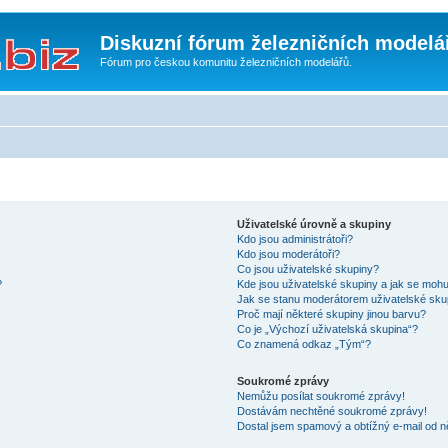
Diskuzní fórum železničních modelá
Fórum pro českou komunitu železničních modelářů.
Uživatelské úrovně a skupiny
Kdo jsou administrátoři?
Kdo jsou moderátoři?
Co jsou uživatelské skupiny?
?
Kde jsou uživatelské skupiny a jak se mohu
Jak se stanu moderátorem uživatelské sku
Proč mají některé skupiny jinou barvu?
Co je „Výchozí uživatelská skupina“?
Co znamená odkaz „Tým“?
Soukromé zprávy
Nemůžu posílat soukromé zprávy!
Dostávám nechtěné soukromé zprávy!
Dostal jsem spamový a obtížný e-mail od n