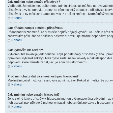
Jak změním nebo smažu příspěvek?
V případě, že nejste moderátor nebo administrátor, tak můžete upravovat neb
příspěvek a vy ho upravíte, objeví se vám malinký dodatek u příspěvku, který
příspěvek (ti by měli sami zanechat vzkaz proč jej změnili). Normální uživa
Nahoru
Jak přidám podpis k mému příspěvku?
Přidat podpis znamená, že si musíte nejdřív nějaký vytvořit. To uděláte přes 
zaškrtnutím příslušného políčka v nastavení profilu (je možné nepřidávat po
Nahoru
Jak vytvořím hlasování?
Vytvoření hlasování je jednoduché. Když přidáte nový příspěvek (nebo upravuj
oprávnění vytvářet ankety). Měli byste zadat název ankety a pak alespoň dv
odpovědí, které můžete zadat, určuje administrátor boardu.
Nahoru
Proč nemohu přidat více možností pro hlasování?
Maximální počet možností stanovuje administrátor. Pokud si myslíte, že opravd
Nahoru
Jak změním nebo smažu hlasování?
Je to stejné jako s příspěvky, hlasování mohou být upravována původním aut
nehlasoval, pak uživatelé mohou vymazat nebo změnit položku v hlasování, v 
Nahoru