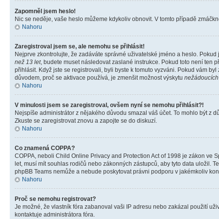
Zapomněl jsem heslo!
Nic se neděje, vaše heslo můžeme kdykoliv obnovit. V tomto případě zmáčknět
Nahoru
Zaregistroval jsem se, ale nemohu se přihlásit!
Nejprve zkontrolujte, že zadáváte správné uživatelské jméno a heslo. Pokud 
než 13 let
, budete muset následovat zaslané instrukce. Pokud toto není ten p
přihlásit. Když jste se registrovali, byli byste k tomuto vyzváni. Pokud vám b
důvodem, proč se aktivace používá, je zmenšit možnost výskytu
nežádoucích
Nahoru
V minulosti jsem se zaregistroval, ovšem nyní se nemohu přihlásit?!
Nejspíše administrátor z nějakého důvodu smazal váš účet. To mohlo být z důvo
Zkuste se zaregistrovat znovu a zapojte se do diskuzí.
Nahoru
Co znamená COPPA?
COPPA, neboli Child Online Privacy and Protection Act of 1998 je zákon ve Sp
let, musí mít souhlas rodičů nebo zákonných zástupců, aby tyto data uložil. Te
phpBB Teams nemůže a nebude poskytovat právni podporu v jakémkoliv kont
Nahoru
Proč se nemohu registrovat?
Je možné, že vlastník fóra zabanoval vaši IP adresu nebo zakázal použití uživ
kontaktuje administrátora fóra.