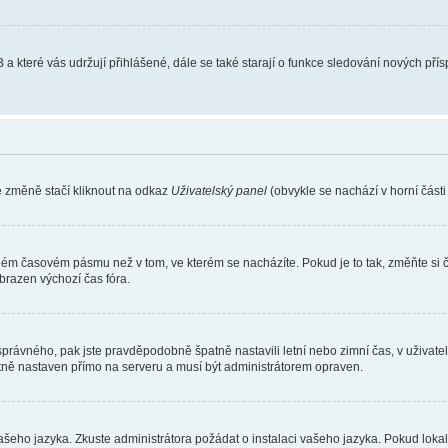
 a které vás udržují přihlášené, dále se také starají o funkce sledování nových př
e změně stačí kliknout na odkaz
Uživatelský panel
(obvykle se nachází v horní část
iném časovém pásmu než v tom, ve kterém se nacházíte. Pokud je to tak, změňte si 
brazen výchozí čas fóra.
toho správného, pak jste pravděpodobně špatně nastavili letní nebo zimní čas, v už
ě nastaven přímo na serveru a musí být administrátorem opraven.
vašeho jazyka. Zkuste administrátora požádat o instalaci vašeho jazyka. Pokud loka