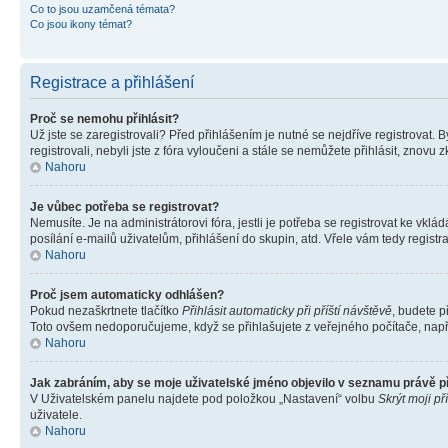
Co to jsou uzamčená témata?
Co jsou ikony témat?
Registrace a přihlášení
Proč se nemohu přihlásit?
Už jste se zaregistrovali? Před přihlášením je nutné se nejdříve registrovat.
registrovali, nebyli jste z fóra vyloučeni a stále se nemůžete přihlásit, zno
Nahoru
Je vůbec potřeba se registrovat?
Nemusíte. Je na administrátorovi fóra, jestli je potřeba se registrovat ke 
posílání e-mailů uživatelům, přihlášení do skupin, atd. Vřele vám tedy registr
Nahoru
Proč jsem automaticky odhlášen?
Pokud nezaškrtnete tlačítko
Přihlásit automaticky při příští návštěvě
, budete p
Toto ovšem nedoporučujeme, když se přihlašujete z veřejného počítače, např. 
Nahoru
Jak zabráním, aby se moje uživatelské jméno objevilo v seznamu právě 
V Uživatelském panelu najdete pod položkou „Nastavení“ volbu
Skrýt moji př
uživatele.
Nahoru