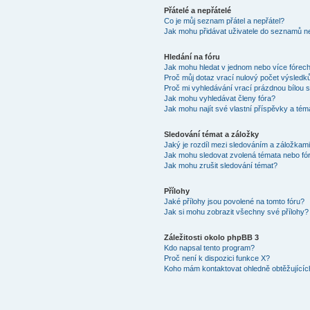
Přátelé a nepřátelé
Co je můj seznam přátel a nepřátel?
Jak mohu přidávat uživatele do seznamů ne
Hledání na fóru
Jak mohu hledat v jednom nebo více fórec
Proč můj dotaz vrací nulový počet výsledk
Proč mi vyhledávání vrací prázdnou bílou s
Jak mohu vyhledávat členy fóra?
Jak mohu najít své vlastní příspěvky a tém
Sledování témat a záložky
Jaký je rozdíl mezi sledováním a záložkam
Jak mohu sledovat zvolená témata nebo fó
Jak mohu zrušit sledování témat?
Přílohy
Jaké přílohy jsou povolené na tomto fóru?
Jak si mohu zobrazit všechny své přílohy?
Záležitosti okolo phpBB 3
Kdo napsal tento program?
Proč není k dispozici funkce X?
Koho mám kontaktovat ohledně obtěžujících 