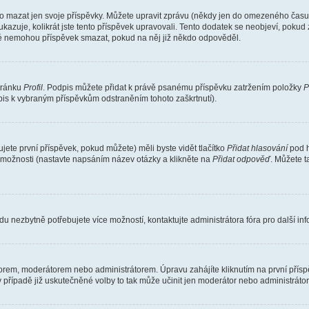
o mazat jen svoje příspěvky. Můžete upravit zprávu (někdy jen do omezeného času p
 ukazuje, kolikrát jste tento příspěvek upravovali. Tento dodatek se neobjeví, pok
telé nemohou příspěvek smazat, pokud na něj již někdo odpověděl.
stránku
Profil
. Podpis můžete přidat k právě psanému příspěvku zatržením položky
P
dpis k vybraným příspěvkům odstraněním tohoto zaškrtnutí).
ete první příspěvek, pokud můžete) měli byste vidět tlačítko
Přidat hlasování
pod h
ě možnosti (nastavte napsáním název otázky a klikněte na
Přidat odpověď
. Můžete 
u nezbytně potřebujete více možností, kontaktujte administrátora fóra pro další in
orem, moderátorem nebo administrátorem. Úpravu zahájíte kliknutím na první příspě
případě již uskutečněné volby to tak může učinit jen moderátor nebo administrátor