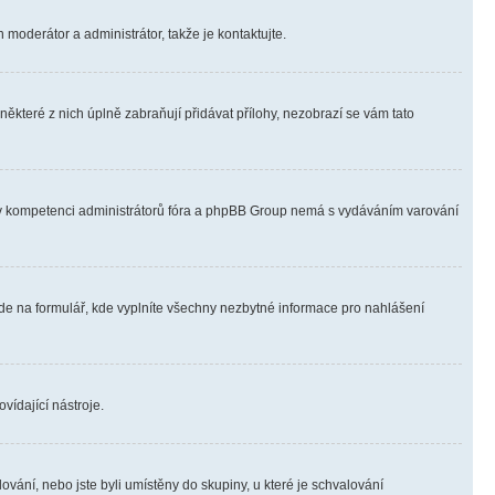
 moderátor a administrátor, takže je kontaktujte.
ěkteré z nich úplně zabraňují přidávat přílohy, nezobrazí se vám tato
ně v kompetenci administrátorů fóra a phpBB Group nemá s vydáváním varování
ede na formulář, kde vyplníte všechny nezbytné informace pro nahlášení
vídající nástroje.
vání, nebo jste byli umístěny do skupiny, u které je schvalování