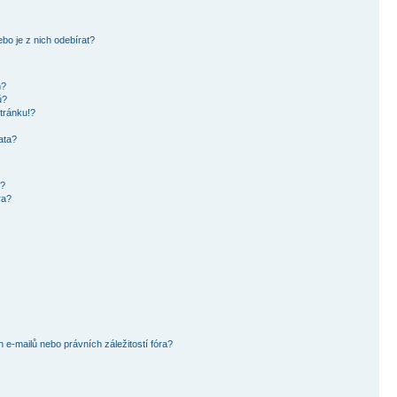
bo je z nich odebírat?
h?
ů?
tránku!?
ata?
i?
ra?
e-mailů nebo právních záležitostí fóra?