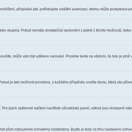
hlížení, přispívání atd. potřebujete zvláštní autorizaci, kterou může poskytnout jen
, nebo skupiny. Pokud nemáte dostatečná oprávnění z jedné z těchto možností, nebo n
e porušíte, může vám být uděleno varování. Prosíme berte na vědomí, že toto je pl
 Pokud je tato možnost povolena, u každého příspěvku uvidíte ikonu, která vás přiv
Pro jejich opětovné načtení navštivte uživatelský panel, odkud jsou dostupné odpo
 být před zobrazením schváleny moderátory. Buďto je tedy na fóru nastaveno schvalo