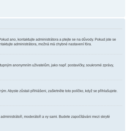
Pokud ano, kontaktujte administrátora a ptejte se na důvody. Pokud jste se
kontaktujte administrátora, možná má chybné nastavení fóra.
dostupným anonymním uživatelům, jako např. postavičky, soukromé zprávy,
m. Abyste zůstali přihlášeni, zaškrtněte toto políčko, když se přihlašujete.
e administrátoři, moderátoři a vy sami. Budete započítáváni mezi skryté