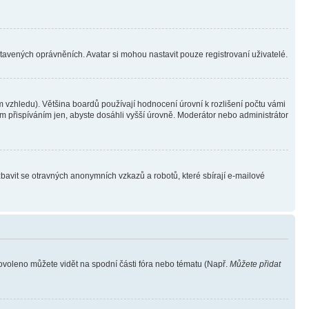
stavených oprávněních. Avatar si mohou nastavit pouze registrovaní uživatelé.
 vzhledu). Většina boardů používají hodnocení úrovní k rozlišení počtu vámi
ým přispíváním jen, abyste dosáhli vyšší úrovně. Moderátor nebo administrátor
zbavit se otravných anonymních vzkazů a robotů, které sbírají e-mailové
povoleno můžete vidět na spodní části fóra nebo tématu (Např.
Můžete přidat