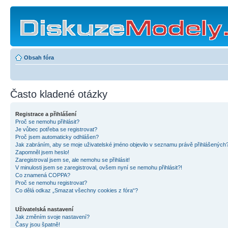
Obsah fóra
Často kladené otázky
Registrace a přihlášení
Proč se nemohu přihlásit?
Je vůbec potřeba se registrovat?
Proč jsem automaticky odhlášen?
Jak zabráním, aby se moje uživatelské jméno objevilo v seznamu právě přihlášených
Zapomněl jsem heslo!
Zaregistroval jsem se, ale nemohu se přihlásit!
V minulosti jsem se zaregistroval, ovšem nyní se nemohu přihlásit?!
Co znamená COPPA?
Proč se nemohu registrovat?
Co dělá odkaz „Smazat všechny cookies z fóra“?
Uživatelská nastavení
Jak změním svoje nastavení?
Časy jsou špatně!