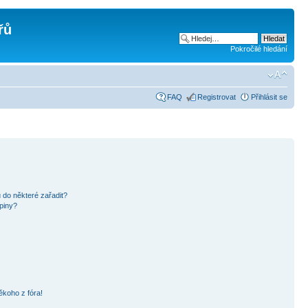
řů
Pokročilé hledání
FAQ
Registrovat
Přihlásit se
 do některé zařadit?
piny?
ěkoho z fóra!