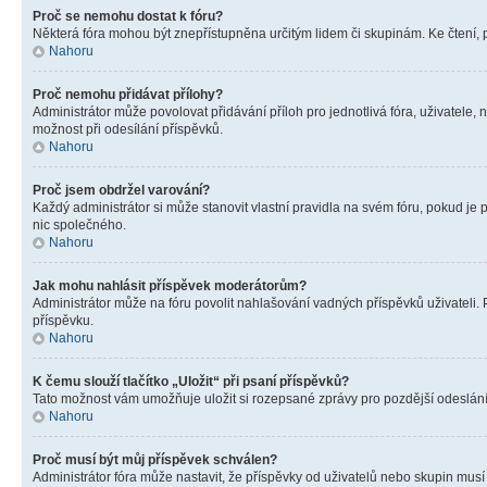
Proč se nemohu dostat k fóru?
Některá fóra mohou být znepřístupněna určitým lidem či skupinám. Ke čtení, pro
Nahoru
Proč nemohu přidávat přílohy?
Administrátor může povolovat přidávání příloh pro jednotlivá fóra, uživatele
možnost při odesílání příspěvků.
Nahoru
Proč jsem obdržel varování?
Každý administrátor si může stanovit vlastní pravidla na svém fóru, pokud j
nic společného.
Nahoru
Jak mohu nahlásit příspěvek moderátorům?
Administrátor může na fóru povolit nahlašování vadných příspěvků uživateli.
příspěvku.
Nahoru
K čemu slouží tlačítko „Uložit“ při psaní příspěvků?
Tato možnost vám umožňuje uložit si rozepsané zprávy pro pozdější odeslání. 
Nahoru
Proč musí být můj příspěvek schválen?
Administrátor fóra může nastavit, že příspěvky od uživatelů nebo skupin musí