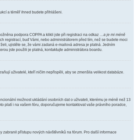
trukcí a téměř ihned budete přihlášeni.
ožněna podpora COPPA a klikli jste při registraci na odkaz
…a je mi méně
ých registrací, buď Vámi, nebo administrátorem před tím, než se budete moci
rželi, ujistěte se, že vámi zadaná e-mailová adresa je platná. Jedním
terou jste použili je platná, kontaktujte administrátora boardu.
ňují uživatelé, kteří ničím nepřispěli, aby se zmenšila velikost databáze.
tencionální možnost ukládání osobních dat o uživateli, kterému je méně než 13
i toto platí i na vašem fóru, doporučujeme kontaktovat vaše právního poradce,
aby zabranil přístupu nových návštěvníků na fórum. Pro další informace