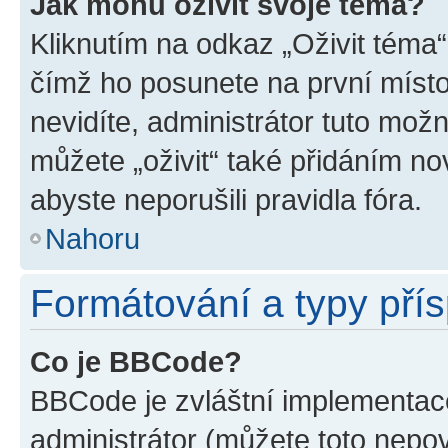
Jak mohu oživit svoje téma?
Kliknutím na odkaz „Oživit téma“
čímž ho posunete na první místo
nevidíte, administrátor tuto mo
můžete „oživit“ také přidáním no
abyste neporušili pravidla fóra.
Nahoru
Formátování a typy pří
Co je BBCode?
BBCode je zvláštní implementac
administrátor (můžete toto nepov