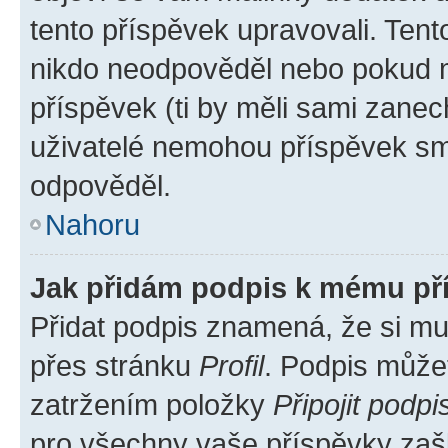
tento příspěvek upravovali. Ten
nikdo neodpověděl nebo pokud mo
příspěvek (ti by měli sami zanec
uživatelé nemohou příspěvek sma
odpověděl.
Nahoru
Jak přidám podpis k mému př
Přidat podpis znamená, že si mus
přes stránku
Profil
. Podpis může
zatržením položky
Připojit podpi
pro všechny vaše příspěvky zašk