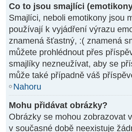
Co to jsou smajlíci (emotikon
Smajlíci, neboli emotikony jsou 
používají k vyjádření výrazu emo
znamená šťastný, :( znamená sm
můžete prohlédnout přes příspěv
smajlíky nezneužívat, aby se př
může také případně váš příspěv
Nahoru
Mohu přidávat obrázky?
Obrázky se mohou zobrazovat ve
v současné době neexistuje žád