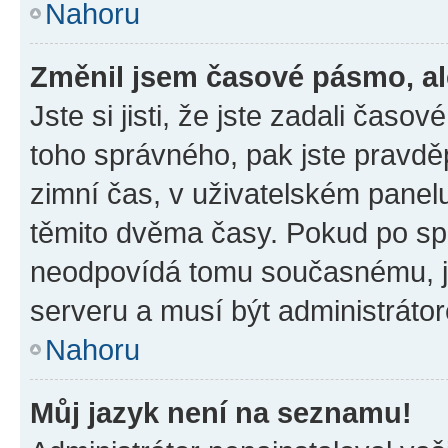
Nahoru
Změnil jsem časové pásmo, ale
Jste si jisti, že jste zadali časo
toho správného, pak jste pravdě
zimní čas, v uživatelském pane
těmito dvěma časy. Pokud po s
neodpovídá tomu současnému, j
serveru a musí být administráto
Nahoru
Můj jazyk není na seznamu!