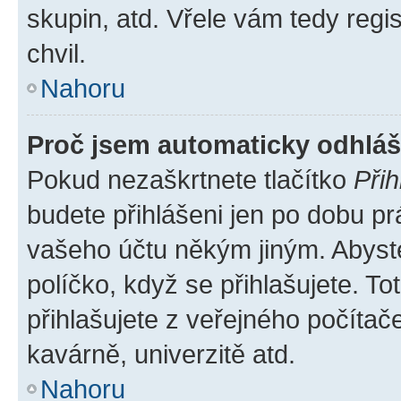
skupin, atd. Vřele vám tedy regi
chvil.
Nahoru
Proč jsem automaticky odhlá
Pokud nezaškrtnete tlačítko
Přih
budete přihlášeni jen po dobu pr
vašeho účtu někým jiným. Abyste 
políčko, když se přihlašujete. 
přihlašujete z veřejného počítač
kavárně, univerzitě atd.
Nahoru