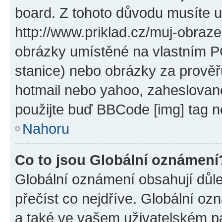
board. Z tohoto důvodu musíte u
http://www.priklad.cz/muj-obraz
obrázky umístěné na vlastním PC
stanice) nebo obrázky za prověř
hotmail nebo yahoo, zaheslovan
použijte buď BBCode [img] tag n
Nahoru
Co to jsou Globální oznámení
Globální oznámení obsahují důlež
přečíst co nejdříve. Globální o
a také ve vašem uživatelském pan