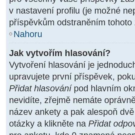
v nastavení profilu (je možné n
příspěvkům odstraněním tohoto z
Nahoru
Jak vytvořím hlasování?
Vytvoření hlasování je jednoduc
upravujete první příspěvek, poku
Přidat hlasování
pod hlavním okn
nevidíte, zřejmě nemáte oprávněn
název ankety a pak alespoň dvě
otázky a klikněte na
Přidat odpo