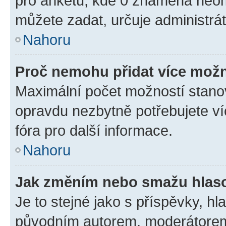
pro anketu, kde 0 znamená neom
můžete zadat, určuje administrá
Nahoru
Proč nemohu přidat více možn
Maximální počet možností stanov
opravdu nezbytně potřebujete ví
fóra pro další informace.
Nahoru
Jak změním nebo smažu hlas
Je to stejné jako s příspěvky, 
původním autorem, moderátorem