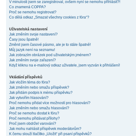
V minulosti jsem se zaregistroval, ovšem nyní se nemohu přihlásit?!
Co znamená COPPA?
Proč se nemohu registrovat?
Co dělá odkaz „Smazat všechny cookies z fóra“?
Uživatelská nastavení
Jak změním svoje nastavení?
Časy jsou špatně!
Změnil jsem časové pásmo, ale je to stále špatně!
Můj jazyk není na seznamu!
Jak zobrazím obrázek pod uživatelským jménem?
Jak změním svoje zařazení?
Když kliknu na e-mailový odkaz uživatele, jsem vyzván k přihlášení!
Vkládání příspěvků
Jak vložím téma do fóra?
Jak změním nebo smažu příspěvek?
Jak přidám podpis k mému příspěvku?
Jak vytvořím hlasování?
Proč nemohu přidat více možností pro hlasování?
Jak změním nebo smažu hlasování?
Proč se nemohu dostat k fóru?
Proč nemohu přidávat přílohy?
Proč jsem obdržel varování?
Jak mohu nahlásit příspěvek moderátorům?
K čemu slouží tlačítko „Uložit“ při psaní příspěvků?