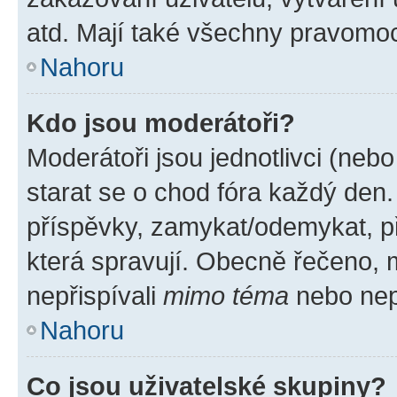
atd. Mají také všechny pravomo
Nahoru
Kdo jsou moderátoři?
Moderátoři jsou jednotlivci (nebo 
starat se o chod fóra každý den
příspěvky, zamykat/odemykat, p
která spravují. Obecně řečeno, m
nepřispívali
mimo téma
nebo nepř
Nahoru
Co jsou uživatelské skupiny?