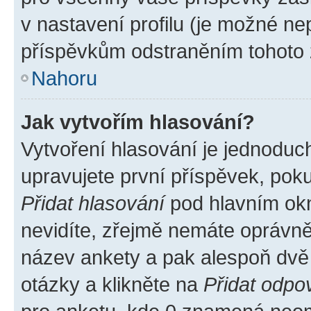
v nastavení profilu (je možné n
příspěvkům odstraněním tohoto z
Nahoru
Jak vytvořím hlasování?
Vytvoření hlasování je jednoduc
upravujete první příspěvek, poku
Přidat hlasování
pod hlavním okn
nevidíte, zřejmě nemáte oprávněn
název ankety a pak alespoň dvě
otázky a klikněte na
Přidat odpo