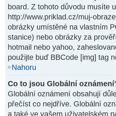
board. Z tohoto důvodu musíte u
http://www.priklad.cz/muj-obraz
obrázky umístěné na vlastním PC
stanice) nebo obrázky za prověř
hotmail nebo yahoo, zaheslovan
použijte buď BBCode [img] tag n
Nahoru
Co to jsou Globální oznámení
Globální oznámení obsahují důlež
přečíst co nejdříve. Globální o
a také ve vašem uživatelském pan