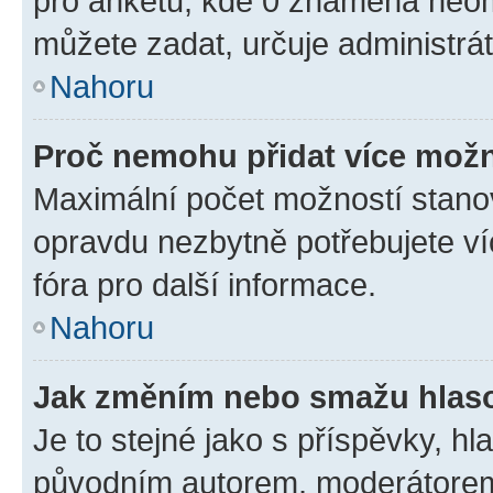
pro anketu, kde 0 znamená neom
můžete zadat, určuje administrá
Nahoru
Proč nemohu přidat více možn
Maximální počet možností stanov
opravdu nezbytně potřebujete ví
fóra pro další informace.
Nahoru
Jak změním nebo smažu hlas
Je to stejné jako s příspěvky, 
původním autorem, moderátorem