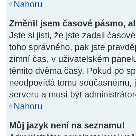
Nahoru
Změnil jsem časové pásmo, ale
Jste si jisti, že jste zadali časo
toho správného, pak jste pravdě
zimní čas, v uživatelském pane
těmito dvěma časy. Pokud po s
neodpovídá tomu současnému, j
serveru a musí být administráto
Nahoru
Můj jazyk není na seznamu!