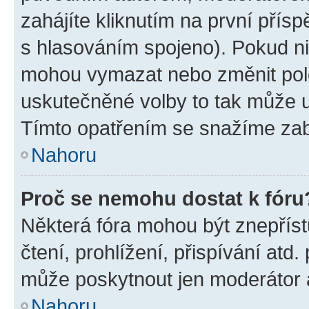
zahájíte kliknutím na první přísp
s hlasováním spojeno). Pokud ni
mohou vymazat nebo změnit polož
uskutečněné volby to tak může uč
Tímto opatřením se snažíme zabr
Nahoru
Proč se nemohu dostat k fóru
Některá fóra mohou být znepříst
čtení, prohlížení, přispívání atd.
může poskytnout jen moderátor a 
Nahoru