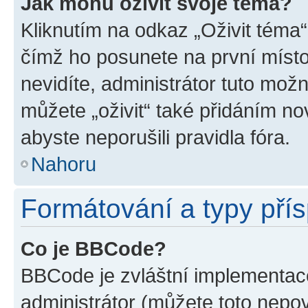
Jak mohu oživit svoje téma?
Kliknutím na odkaz „Oživit téma“
čímž ho posunete na první místo
nevidíte, administrátor tuto mo
můžete „oživit“ také přidáním no
abyste neporušili pravidla fóra.
Nahoru
Formátování a typy pří
Co je BBCode?
BBCode je zvláštní implementac
administrátor (můžete toto nepov