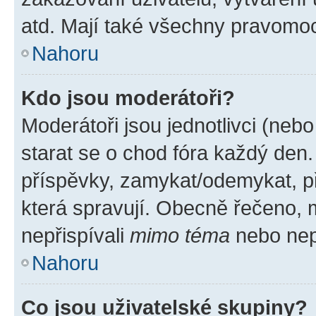
atd. Mají také všechny pravomo
Nahoru
Kdo jsou moderátoři?
Moderátoři jsou jednotlivci (nebo 
starat se o chod fóra každý den
příspěvky, zamykat/odemykat, p
která spravují. Obecně řečeno, m
nepřispívali
mimo téma
nebo nepř
Nahoru
Co jsou uživatelské skupiny?