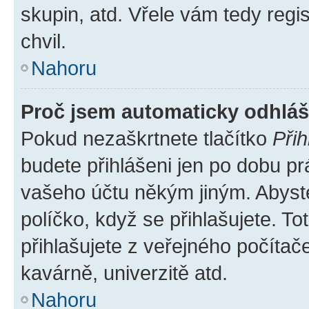
skupin, atd. Vřele vám tedy regi
chvil.
Nahoru
Proč jsem automaticky odhlá
Pokud nezaškrtnete tlačítko
Přih
budete přihlášeni jen po dobu pr
vašeho účtu někým jiným. Abyste 
políčko, když se přihlašujete. 
přihlašujete z veřejného počítač
kavárně, univerzitě atd.
Nahoru