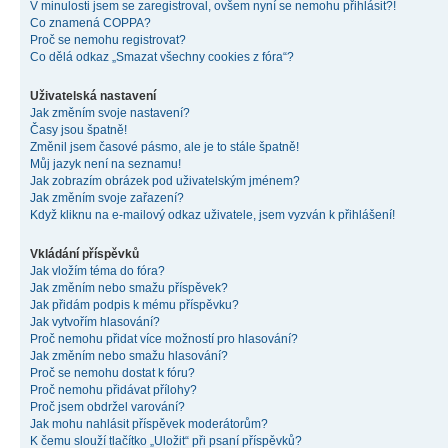
V minulosti jsem se zaregistroval, ovšem nyní se nemohu přihlásit?!
Co znamená COPPA?
Proč se nemohu registrovat?
Co dělá odkaz „Smazat všechny cookies z fóra“?
Uživatelská nastavení
Jak změním svoje nastavení?
Časy jsou špatně!
Změnil jsem časové pásmo, ale je to stále špatně!
Můj jazyk není na seznamu!
Jak zobrazím obrázek pod uživatelským jménem?
Jak změním svoje zařazení?
Když kliknu na e-mailový odkaz uživatele, jsem vyzván k přihlášení!
Vkládání příspěvků
Jak vložím téma do fóra?
Jak změním nebo smažu příspěvek?
Jak přidám podpis k mému příspěvku?
Jak vytvořím hlasování?
Proč nemohu přidat více možností pro hlasování?
Jak změním nebo smažu hlasování?
Proč se nemohu dostat k fóru?
Proč nemohu přidávat přílohy?
Proč jsem obdržel varování?
Jak mohu nahlásit příspěvek moderátorům?
K čemu slouží tlačítko „Uložit“ při psaní příspěvků?