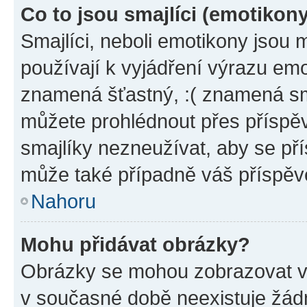
Co to jsou smajlíci (emotikon
Smajlíci, neboli emotikony jsou 
používají k vyjádření výrazu emo
znamená šťastný, :( znamená sm
můžete prohlédnout přes příspěv
smajlíky nezneužívat, aby se př
může také případně váš příspěv
Nahoru
Mohu přidávat obrázky?
Obrázky se mohou zobrazovat ve
v současné době neexistuje žád