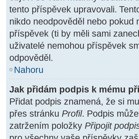
tento příspěvek upravovali. Ten
nikdo neodpověděl nebo pokud mo
příspěvek (ti by měli sami zanec
uživatelé nemohou příspěvek sma
odpověděl.
Nahoru
Jak přidám podpis k mému př
Přidat podpis znamená, že si mus
přes stránku
Profil
. Podpis může
zatržením položky
Připojit podpi
pro všechny vaše příspěvky zašk