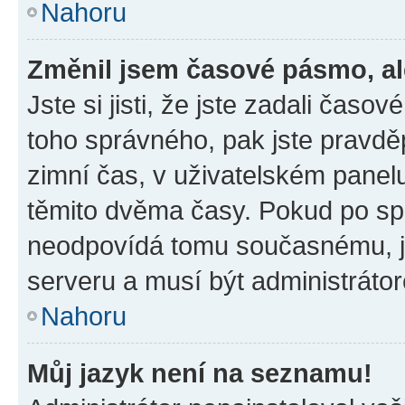
Nahoru
Změnil jsem časové pásmo, ale
Jste si jisti, že jste zadali časo
toho správného, pak jste pravdě
zimní čas, v uživatelském pane
těmito dvěma časy. Pokud po s
neodpovídá tomu současnému, j
serveru a musí být administráto
Nahoru
Můj jazyk není na seznamu!