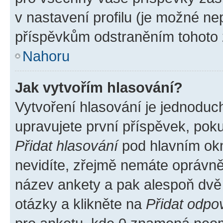
v nastavení profilu (je možné n
příspěvkům odstraněním tohoto z
Nahoru
Jak vytvořím hlasování?
Vytvoření hlasování je jednoduc
upravujete první příspěvek, poku
Přidat hlasování
pod hlavním okn
nevidíte, zřejmě nemáte oprávněn
název ankety a pak alespoň dvě
otázky a klikněte na
Přidat odpo