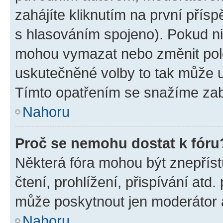
zahájíte kliknutím na první přísp
s hlasováním spojeno). Pokud ni
mohou vymazat nebo změnit polož
uskutečněné volby to tak může uč
Tímto opatřením se snažíme zabr
Nahoru
Proč se nemohu dostat k fóru
Některá fóra mohou být znepříst
čtení, prohlížení, přispívání atd.
může poskytnout jen moderátor a 
Nahoru