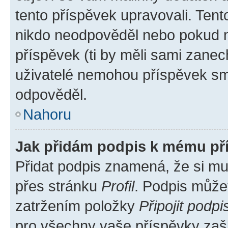
tento příspěvek upravovali. Ten
nikdo neodpověděl nebo pokud mo
příspěvek (ti by měli sami zanec
uživatelé nemohou příspěvek sma
odpověděl.
Nahoru
Jak přidám podpis k mému př
Přidat podpis znamená, že si mus
přes stránku
Profil
. Podpis může
zatržením položky
Připojit podpi
pro všechny vaše příspěvky zašk