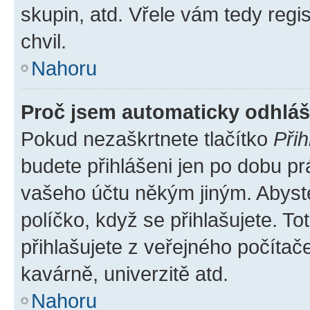
skupin, atd. Vřele vám tedy regi
chvil.
Nahoru
Proč jsem automaticky odhlá
Pokud nezaškrtnete tlačítko
Přih
budete přihlášeni jen po dobu pr
vašeho účtu někým jiným. Abyste 
políčko, když se přihlašujete. 
přihlašujete z veřejného počítač
kavárně, univerzitě atd.
Nahoru