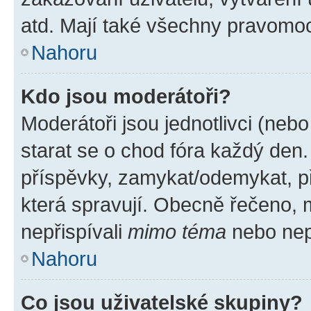
atd. Mají také všechny pravomo
Nahoru
Kdo jsou moderátoři?
Moderátoři jsou jednotlivci (nebo 
starat se o chod fóra každý den
příspěvky, zamykat/odemykat, p
která spravují. Obecně řečeno, m
nepřispívali
mimo téma
nebo nepř
Nahoru
Co jsou uživatelské skupiny?