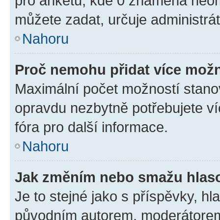
pro anketu, kde 0 znamená neom
můžete zadat, určuje administrá
Nahoru
Proč nemohu přidat více možn
Maximální počet možností stanov
opravdu nezbytně potřebujete ví
fóra pro další informace.
Nahoru
Jak změním nebo smažu hlas
Je to stejné jako s příspěvky, 
původním autorem, moderátorem