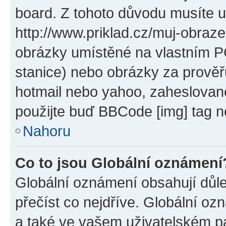
board. Z tohoto důvodu musíte u
http://www.priklad.cz/muj-obraz
obrázky umístěné na vlastním PC
stanice) nebo obrázky za prověř
hotmail nebo yahoo, zaheslovan
použijte buď BBCode [img] tag n
Nahoru
Co to jsou Globální oznámení
Globální oznámení obsahují důlež
přečíst co nejdříve. Globální o
a také ve vašem uživatelském pan