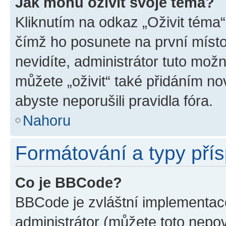
Jak mohu oživit svoje téma?
Kliknutím na odkaz „Oživit téma“
čímž ho posunete na první místo
nevidíte, administrátor tuto mo
můžete „oživit“ také přidáním no
abyste neporušili pravidla fóra.
Nahoru
Formátování a typy pří
Co je BBCode?
BBCode je zvláštní implementac
administrátor (můžete toto nepov