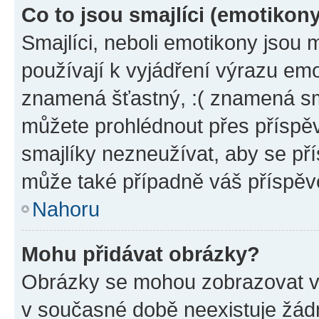
Co to jsou smajlíci (emotikon
Smajlíci, neboli emotikony jsou 
používají k vyjádření výrazu emo
znamená šťastný, :( znamená sm
můžete prohlédnout přes příspěv
smajlíky nezneužívat, aby se př
může také případně váš příspěv
Nahoru
Mohu přidávat obrázky?
Obrázky se mohou zobrazovat ve
v současné době neexistuje žád