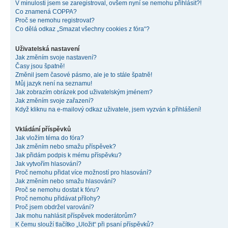
V minulosti jsem se zaregistroval, ovšem nyní se nemohu přihlásit?!
Co znamená COPPA?
Proč se nemohu registrovat?
Co dělá odkaz „Smazat všechny cookies z fóra“?
Uživatelská nastavení
Jak změním svoje nastavení?
Časy jsou špatně!
Změnil jsem časové pásmo, ale je to stále špatně!
Můj jazyk není na seznamu!
Jak zobrazím obrázek pod uživatelským jménem?
Jak změním svoje zařazení?
Když kliknu na e-mailový odkaz uživatele, jsem vyzván k přihlášení!
Vkládání příspěvků
Jak vložím téma do fóra?
Jak změním nebo smažu příspěvek?
Jak přidám podpis k mému příspěvku?
Jak vytvořím hlasování?
Proč nemohu přidat více možností pro hlasování?
Jak změním nebo smažu hlasování?
Proč se nemohu dostat k fóru?
Proč nemohu přidávat přílohy?
Proč jsem obdržel varování?
Jak mohu nahlásit příspěvek moderátorům?
K čemu slouží tlačítko „Uložit“ při psaní příspěvků?