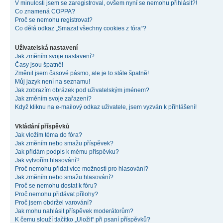
V minulosti jsem se zaregistroval, ovšem nyní se nemohu přihlásit?!
Co znamená COPPA?
Proč se nemohu registrovat?
Co dělá odkaz „Smazat všechny cookies z fóra“?
Uživatelská nastavení
Jak změním svoje nastavení?
Časy jsou špatně!
Změnil jsem časové pásmo, ale je to stále špatně!
Můj jazyk není na seznamu!
Jak zobrazím obrázek pod uživatelským jménem?
Jak změním svoje zařazení?
Když kliknu na e-mailový odkaz uživatele, jsem vyzván k přihlášení!
Vkládání příspěvků
Jak vložím téma do fóra?
Jak změním nebo smažu příspěvek?
Jak přidám podpis k mému příspěvku?
Jak vytvořím hlasování?
Proč nemohu přidat více možností pro hlasování?
Jak změním nebo smažu hlasování?
Proč se nemohu dostat k fóru?
Proč nemohu přidávat přílohy?
Proč jsem obdržel varování?
Jak mohu nahlásit příspěvek moderátorům?
K čemu slouží tlačítko „Uložit“ při psaní příspěvků?