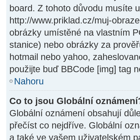
board. Z tohoto důvodu musíte u
http://www.priklad.cz/muj-obraz
obrázky umístěné na vlastním PC
stanice) nebo obrázky za prověř
hotmail nebo yahoo, zaheslovan
použijte buď BBCode [img] tag n
Nahoru
Co to jsou Globální oznámení
Globální oznámení obsahují důlež
přečíst co nejdříve. Globální o
a také ve vašem uživatelském pan