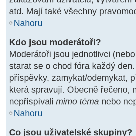
atd. Mají také všechny pravomo
Nahoru
Kdo jsou moderátoři?
Moderátoři jsou jednotlivci (nebo 
starat se o chod fóra každý den
příspěvky, zamykat/odemykat, p
která spravují. Obecně řečeno, m
nepřispívali
mimo téma
nebo nepř
Nahoru
Co jsou uživatelské skupiny?