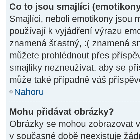
Co to jsou smajlíci (emotikon
Smajlíci, neboli emotikony jsou 
používají k vyjádření výrazu emo
znamená šťastný, :( znamená sm
můžete prohlédnout přes příspěv
smajlíky nezneužívat, aby se př
může také případně váš příspěv
Nahoru
Mohu přidávat obrázky?
Obrázky se mohou zobrazovat ve
v současné době neexistuje žád