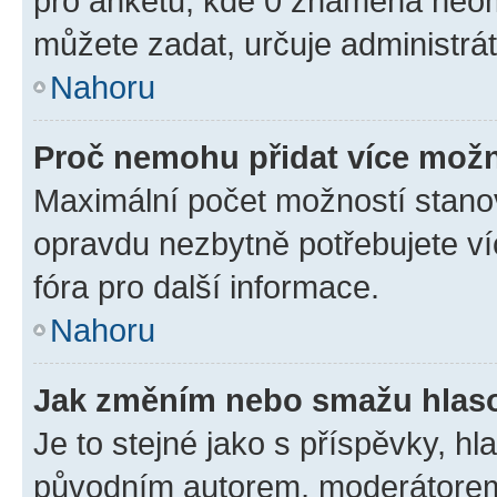
pro anketu, kde 0 znamená neom
můžete zadat, určuje administrá
Nahoru
Proč nemohu přidat více možn
Maximální počet možností stanov
opravdu nezbytně potřebujete ví
fóra pro další informace.
Nahoru
Jak změním nebo smažu hlas
Je to stejné jako s příspěvky, 
původním autorem, moderátorem