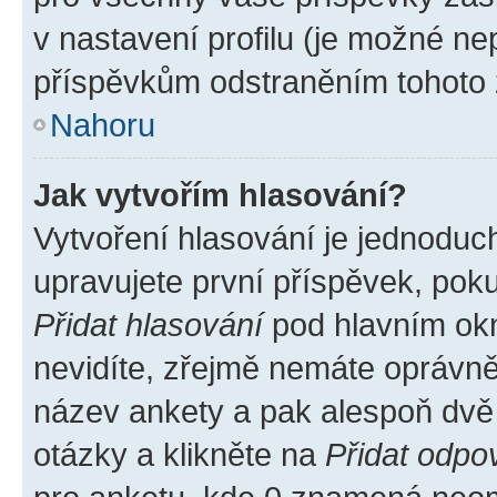
v nastavení profilu (je možné n
příspěvkům odstraněním tohoto z
Nahoru
Jak vytvořím hlasování?
Vytvoření hlasování je jednoduc
upravujete první příspěvek, poku
Přidat hlasování
pod hlavním okn
nevidíte, zřejmě nemáte oprávněn
název ankety a pak alespoň dvě
otázky a klikněte na
Přidat odpo