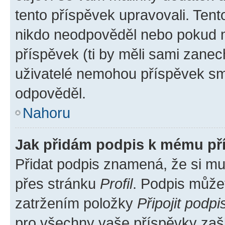
tento příspěvek upravovali. Ten
nikdo neodpověděl nebo pokud mo
příspěvek (ti by měli sami zanec
uživatelé nemohou příspěvek sma
odpověděl.
Nahoru
Jak přidám podpis k mému př
Přidat podpis znamená, že si mus
přes stránku
Profil
. Podpis může
zatržením položky
Připojit podpi
pro všechny vaše příspěvky zašk