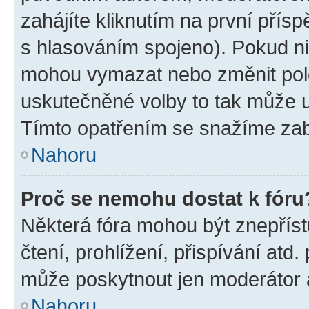
zahájíte kliknutím na první přísp
s hlasováním spojeno). Pokud ni
mohou vymazat nebo změnit polož
uskutečněné volby to tak může uč
Tímto opatřením se snažíme zabr
Nahoru
Proč se nemohu dostat k fóru
Některá fóra mohou být znepříst
čtení, prohlížení, přispívání atd.
může poskytnout jen moderátor a 
Nahoru