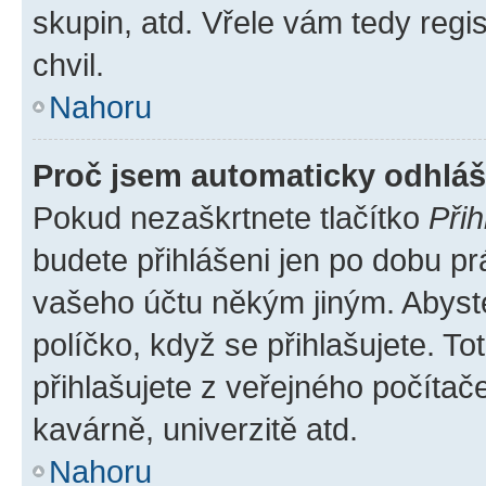
skupin, atd. Vřele vám tedy regi
chvil.
Nahoru
Proč jsem automaticky odhlá
Pokud nezaškrtnete tlačítko
Přih
budete přihlášeni jen po dobu pr
vašeho účtu někým jiným. Abyste 
políčko, když se přihlašujete. 
přihlašujete z veřejného počítač
kavárně, univerzitě atd.
Nahoru