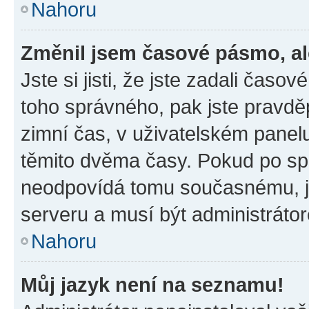
Nahoru
Změnil jsem časové pásmo, ale
Jste si jisti, že jste zadali časo
toho správného, pak jste pravdě
zimní čas, v uživatelském pane
těmito dvěma časy. Pokud po s
neodpovídá tomu současnému, j
serveru a musí být administráto
Nahoru
Můj jazyk není na seznamu!